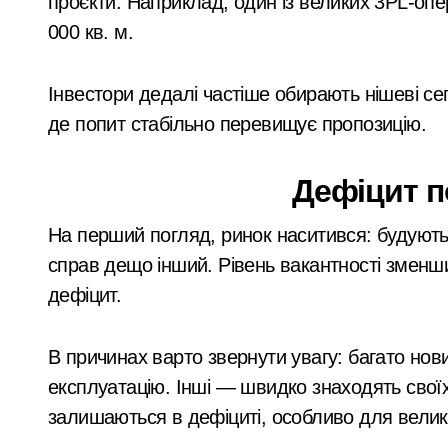
проєкти. Наприклад, один із великих 3PL-опе
000 кв. м.
Інвестори дедалі частіше обирають нішеві с
де попит стабільно перевищує пропозицію.
Дефіцит 
На перший погляд, ринок наситився: будують
справ дещо інший. Рівень вакантності зменши
дефіцит.
В причинах варто звернути увагу: багато нов
експлуатацію. Інші — швидко знаходять своїх
залишаються в дефіциті, особливо для велик