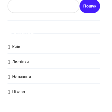
Пошук
осадовцю Державної служби зайнятості
Категорії
ахраям
Київ
Листівки
и кількість бетонних укриттів
Навчання
 контракти на понад 1,5 ГВт потужностей
Цікаво
 час атак
та гнилі фрукти