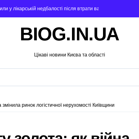
ли у лікарській недбалості після втрати вагітності після опе
через суд анулювання прав власності на фіктивну будівлю 
BIOG.IN.UA
 дітей Захисників у Києві: умови отримання до 40 тисяч грив
едчасних пологів: у Києві розкрили незаконну схему сурогат
Цікаві новини Києва та області
анили у чехів понад 12 млн грн: організаторів чекає судові 
с. грн компенсацій: фінансова підтримка для постраждалих 
лічильників та проект на індивідуальне опалення: експертн
а: пенсіонерка втратила $18 тисяч через фейкового полковн
а змінила ринок логістичної нерухомості Київщини
і звинувачення: 6 квартир у Києві, апартаменти в Буковелі
ратив більше 100 тисяч книг та всі свої запаси
у золота: як війна
та як вони розвиваються