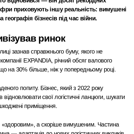
сто відновився — він досяг рекордних
 ділянку вартістю 10 млн грн, що була захоплена для самочи
000 у справі про
цифри приховують іншу реальність: вимушені
«звільнення» від
ося майже 500 новонароджених: найактивніші медзаклади
а географія бізнесів під час війни.
мобілізації
тора схеми підробки інвалідності за $28 тис. і статусу «обм
тивізував ринок
 поліції Київщини для захисту бізнесу та фінансів
аслідками ворожих атак у Бучанському районі в екстремал
лиці зазнав справжнього буму, якого не
 компанії EXPANDIA, річний обсяг валового
нові станції метро: всі подробиці програми розвитку
що на 30% більше, ніж у попередньому році.
овозобов’язаних з Києва: від 9 до 14 тис. доларів на кону
 розгорілася велика пожежа: густий дим охопив численні р
еного попиту. Бізнес, який з 2022 року
 відновлювати свої логістичні ланцюги, шукати
через ревнощі до знайомого
ошкоджені приміщення.
ть себе за співробітників СБУ, обдурили двох пенсіонерів н
лектротранспорті потрапив в страшну аварію
м «здоровим», а скоріше вимушеним. Частина
стина — адаптація до нових логістичних викликів.
 району підозрюють у зловживанні资金, завдані збитки гром