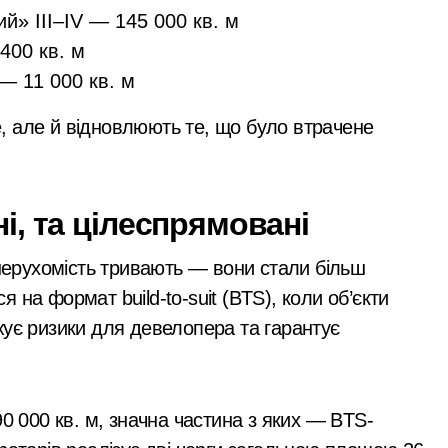
й» III–IV — 145 000 кв. м
400 кв. м
— 11 000 кв. м
, але й відновлюють те, що було втрачене
ні, та цілеспрямовані
 нерухомість тривають — вони стали більш
на формат build-to-suit (BTS), коли об’єкти
жує ризики для девелопера та гарантує
90 000 кв. м, значна частина з яких — BTS-