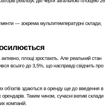
раторів реалізує дві черги загальною площею 26
егменти — зокрема мультитемпературні склади,
посилюється
 активно, площі зростають. Але реальний стан
вся всього до 3,5%, що насправді свідчить про
их об’єктів здаються в оренду ще до введення в
 орендарів. Таким чином, сучасні великі склади
их компаній.