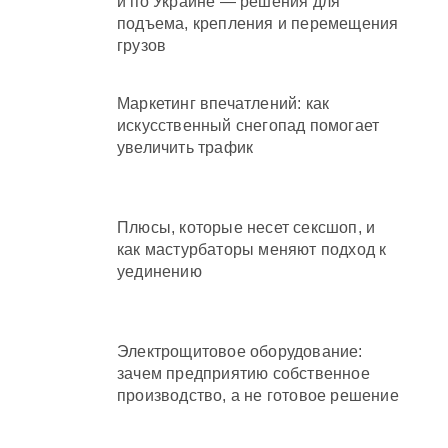
и по Украине — решения для
подъема, крепления и перемещения
грузов
Маркетинг впечатлений: как
искусственный снегопад помогает
увеличить трафик
Плюсы, которые несет сексшоп, и
как мастурбаторы меняют подход к
уединению
Электрощитовое оборудование:
зачем предприятию собственное
производство, а не готовое решение