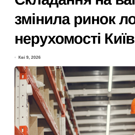
«Стрільба заради шоу: у Києві 20-річ
змінила ринок ло
У Києві усунули витік 100 літрів аміа
Виявлено переплату понад 16,5 млн г
нерухомості Киї
У Київському суді прийняли рішення
Прощальний «джекпот» на 83 мільйон
Кві 9, 2026
У Київській області 6 серпня вшануют
«Зловмисна схема в Києві: корупція у
«Метро не зможе вмістити всіх»: післ
Розвиток резервного теплопостачання
Смертельний обстріл станції на Київщ
Жахливі умови для дітей: у київській