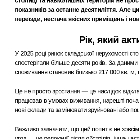
столиці та навколишніх територій не про
пологів: у Києві
У Києві через суд повернули громаді
показників за останнє десятиліття. Але 
розкрили незаконну
У липні в лікарнях Київщини з’явил
переїзди, нестача якісних приміщень і нов
схему сурогатного
Суд у Києві розгляне справу організа
материнства для
Рік, який ак
Кібербезпека для підприємців: поради
іноземців
Рятувальники Київщини борються з н
У 2025 році ринок складської нерухомості сто
спостерігали більше десяти років. За даними
У Києві до 2029 року з’являться три 
споживання становив близько 217 000 кв. м, 
Схема нелегального вивезення військ
В Київському Святошинському районі
Це не просто зростання — це наслідок відклад
працював в умовах виживання, нарешті почав
Київ: жінка підпалила двері сусідки 
нові склади та замінювати зруйновані або п
«Київ під загрозою: шахраї, що видаю
На Київщині 12-річний підліток на е
Важливо зазначити, що цей попит є не зовсі
угод — це релокації після обстрілів, інша ча
У Києві посадовицю ШЕУ Дарницького