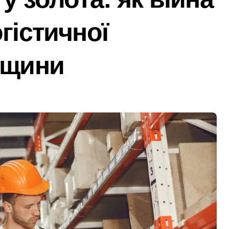
ний юнак запустив сигнальні ракети у дворі»
гістичної
ку після удару рф
рн у закупівлі серверів: поліція Києва висунула підозру п
вщини
 щодо організатора ботоферми для російського сервісу
и: як керівник київської швидкої віддав бюджетні кошти ш
ь пам’ять жертв російської агресії
 службі в тилу на суму 26 тисяч доларів»
я трагедії на станції «Квітнева» у Києві пропонують збільшит
 в Києві: місто разом з Агентством відновлення укладають
ині: пояснення Укрзалізниці щодо заборони руху поїздів під
 філії табору «Артек» в Пущі-Водиці виявили бруд, плісняву 