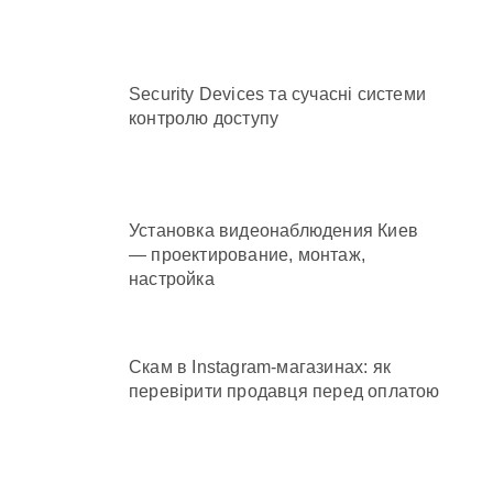
аннього рятувала інших
Security Devices та сучасні системи
контролю доступу
 та як її отримати
Установка видеонаблюдения Киев
— проектирование, монтаж,
настройка
Скам в Instagram-магазинах: як
перевірити продавця перед оплатою