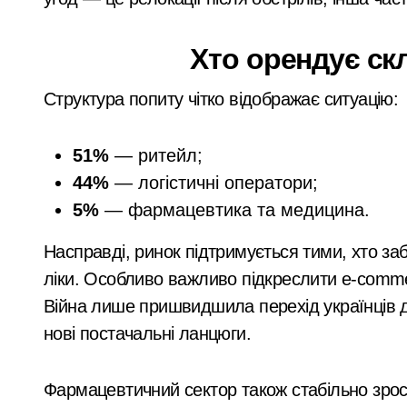
У Києві під час російської атаки за
Хто орендує скл
Стрілянина в київському дворі: чолов
Структура попиту чітко відображає ситуацію:
У Києві дітям військових відшкодову
Київ без мобільних укриттів: як пів
51%
— ритейл;
Київський «рішала» 23 років, затрима
44%
— логістичні оператори;
5%
— фармацевтика та медицина.
Насправді, ринок підтримується тими, хто заб
ліки. Особливо важливо підкреслити e-comm
Війна лише пришвидшила перехід українців 
нові постачальні ланцюги.
Фармацевтичний сектор також стабільно зрос