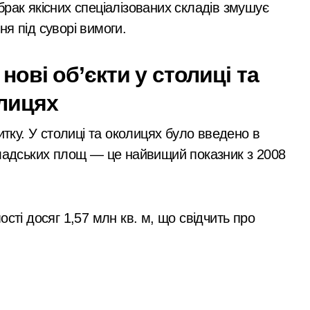
рак якісних спеціалізованих складів змушує
я під суворі вимоги.
нові об’єкти у столиці та
лицях
итку. У столиці та околицях було введено в
кладських площ — це найвищий показник з 2008
сті досяг 1,57 млн кв. м, що свідчить про