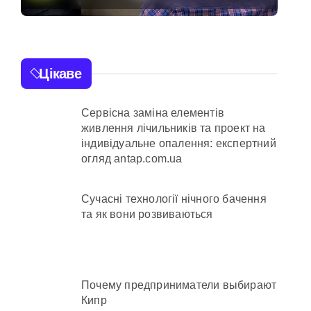
нної забудови під оренду
лікарській
недбалості після
втрати вагітності
ежено придатного» за $15 тис.
Цікаве
після операції
Сервісна заміна елементів
ьних умовах
живлення лічильників та проект на
індивідуальне опалення: експертний
огляд antap.com.ua
айони міста
Сучасні технології нічного бачення
та як вони розвиваються
а понад 12,5 млн грн»
Почему предприниматели выбирают
Кипр
аді становлять понад 245 тисяч гривень