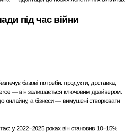
гинула парамедикиня «Госпітальєрів» Єва Ройтер, яка до ост
ади під час війни
ік здійснив постріли біля багатоповерхівок
ють витрати на контрактне навчання: кому доступна допомога
 мільярда гривень перетворилися на цифри на папері
ний за $6 000 у справі про «звільнення» від мобілізації
езпечує базові потреби: продукти, доставка,
erce — він залишається ключовим драйвером.
до онлайну, а бізнеси — вимушені створювати
тає: у 2022–2025 роках він становив 10–15%