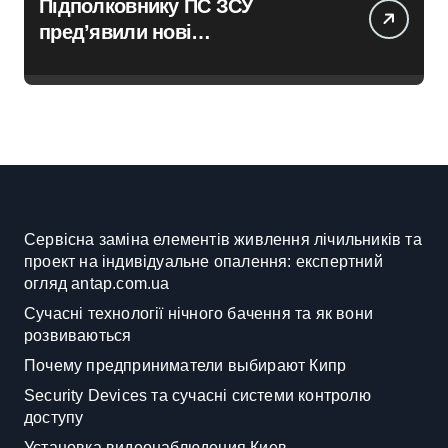
Підполковнику ПС ЗСУ
пред’явили нові
звинувачення: 6 квартир у
Києві, апартаменти в Буковелі
та активи на понад 20 млн грн
Сервісна заміна елементів живлення лічильників та
проект на індивідуальне опалення: експертний
огляд antap.com.ua
Сучасні технології нічного бачення та як вони
розвиваються
Почему предприниматели выбирают Кипр
Security Devices та сучасні системи контролю
доступу
Установка видеонаблюдения Киев —