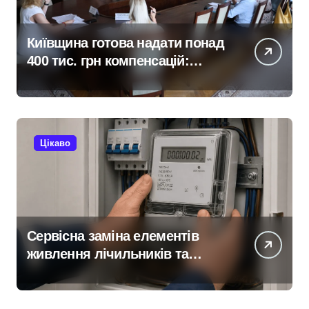
Київщина готова надати понад
400 тис. грн компенсацій:
фінансова підтримка для
постраждалих від війни
підприємств
Цікаво
Сервісна заміна елементів
живлення лічильників та
проект на індивідуальне
опалення: експертний огляд
antap.com.ua