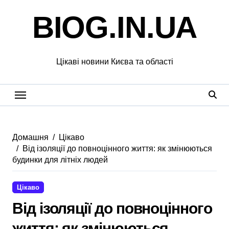
Перейти
BIOG.IN.UA
до
вмісту
Цікаві новини Києва та області
Домашня
Цікаво
Від ізоляції до повноцінного життя: як змінюються
будинки для літніх людей
Цікаво
Від ізоляції до повноцінного
життя: як змінюються