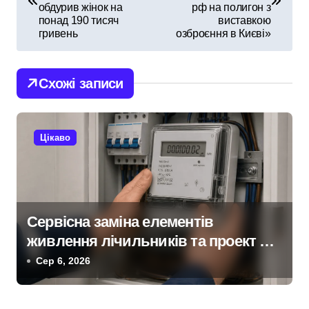
обдурив жінок на
рф на полигон з
в
понад 190 тисяч
виставкою
гривень
озброєння в Києві»
і
г
Схожі записи
а
ц
Цікаво
і
я
з
Сервісна заміна елементів
живлення лічильників та проект на
а
індивідуальне опалення:
Сер 6, 2026
п
експертний огляд antap.com.ua
и