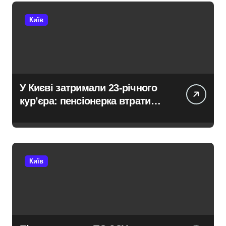
Київ
У Києві затримали 23-річного
кур’єра: пенсіонерка втратила
$18 тисяч через фейкового
полковника СБУ
Київ