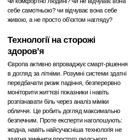
чи комфортно людині? чи не відчуває вона
себе самотньою? чи відчуває вона себе
живою, а не просто об’єктом нагляду?
Технології на сторожі
здоров’я
Європа активно впроваджує смарт-рішення
в догляд за літніми. Розумні системи здатні
передбачати ризик падіння, безперервно
моніторити життєві показники і навіть
розпізнавати біль через аналіз міміки
обличчя. Це робить догляд максимально
безпечним. Проте експерти наголошують:
жодна, навіть найсучасніша технологія не
здатна замінити простого людського