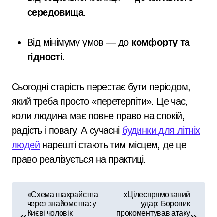
середовища
.
Від мінімуму умов — до
комфорту та
гідності
.
Сьогодні старість перестає бути періодом,
який треба просто «перетерпіти». Це час,
коли людина має повне право на спокій,
радість і повагу. А сучасні
будинки для літніх
людей
нарешті стають тим місцем, де це
право реалізується на практиці.
Н
«Схема шахрайства
«Цілеспрямований
через знайомства: у
удар: Боровик
а
Києві чоловік
прокоментував атаку