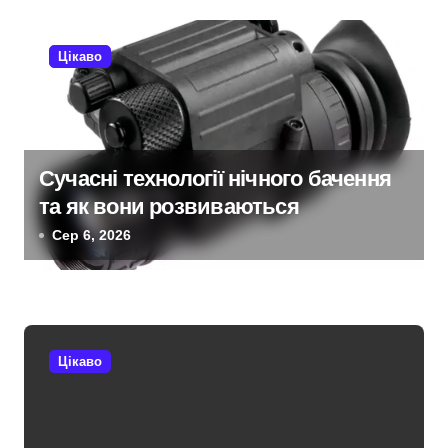
с
Цікаво
і
в
Сучасні технології нічного бачення
та як вони розвиваються
Сер 6, 2026
Цікаво