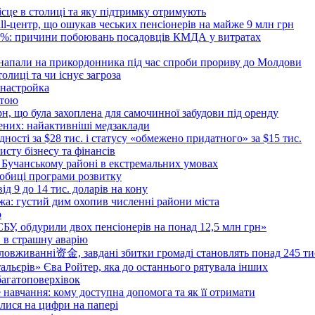
ісце в столиці та яку підтримку отримують
all-центр, що ошукав чеських пенсіонерів на майже 9 млн грн
 6%: причини побоювань посадовців КМДА у витратах
 напали на прикордонника під час спроби прориву до Молдови
толиці та чи існує загроза
 настройка
атою
рн, що була захоплена для самочинної забудови під оренду
ених: найактивніші медзаклади
дності за $28 тис. і статусу «обмежено придатного» за $15 тис.
исту бізнесу та фінансів
 Бучанському районі в екстремальних умовах
дробиці програми розвитку
д 9 до 14 тис. доларів на кону
а: густий дим охопив численні райони міста
о
 СБУ, обдурили двох пенсіонерів на понад 12,5 млн грн»
в в страшну аварію
овживанні资金, завдані збитки громаді становлять понад 245 ти
тальєрів» Єва Ройтер, яка до останнього рятувала інших
 багатоповерхівок
 навчання: кому доступна допомога та як її отримати
илися на цифри на папері