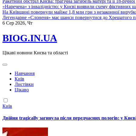
Ракетний обстріл Києва: трагічна загибель матері та її 18-річної
«Наречена» з інвалідністю: у Києві виявили схему фіктивних ш
На Київщині повернули майже 1,8 млн грн з незаконної вирубк
Легендарне «Слоненя» має шанси повернутися до Хрещатого пар
6
Сер 2026, Чт
BIOG.IN.UA
Цікаві новини Києва та області
Навчання
Київ
Листівки
Цікаво
Київ
Двійня tragically загинула після передчасних пологів: у Ки