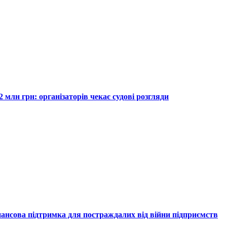
 млн грн: організаторів чекає судові розгляди
нансова підтримка для постраждалих від війни підприємств