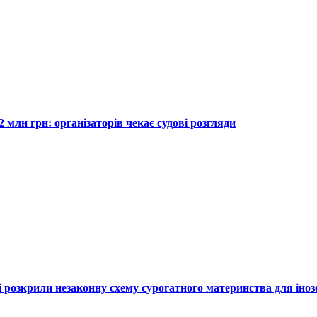
 млн грн: організаторів чекає судові розгляди
єві розкрили незаконну схему сурогатного материнства для іноз