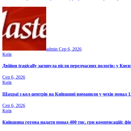
admin
Сер 6, 2026
Київ
Двійня tragically загинула після передчасних пологів: у Ки
Сер 6, 2026
Київ
Шахраї з кол-центрів на Київщині виманили у чехів понад 12
Сер 6, 2026
Київ
Київщина готова надати понад 400 тис. грн компенсацій: фі