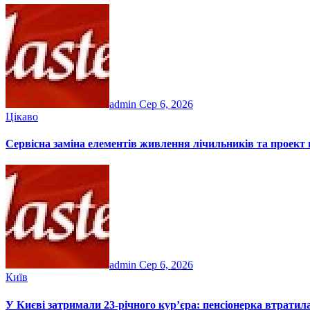
admin
Сер 6, 2026
Цікаво
Сервісна заміна елементів живлення лічильників та проект 
admin
Сер 6, 2026
Київ
У Києві затримали 23-річного кур’єра: пенсіонерка втрати