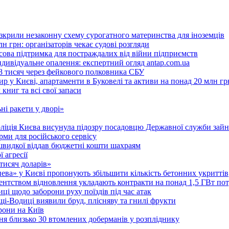
розкрили незаконну схему сурогатного материнства для іноземців
н грн: організаторів чекає судові розгляди
сова підтримка для постраждалих від війни підприємств
ндивідуальне опалення: експертний огляд antap.com.ua
18 тисяч через фейкового полковника СБУ
 у Києві, апартаменти в Буковелі та активи на понад 20 млн гр
ниг та всі свої запаси
ні ракети у дворі»
поліція Києва висунула підозру посадовцю Державної служби зайн
ми для російського сервісу
швидкої віддав бюджетні кошти шахраям
 агресії
 тисяч доларів»
тнева» у Києві пропонують збільшити кількість бетонних укриттів
Агентством відновлення укладають контракти на понад 1,5 ГВт по
ці щодо заборони руху поїздів під час атак
ущі-Водиці виявили бруд, плісняву та гнилі фрукти
рони на Київ
ня близько 30 втомлених доберманів у розпліднику