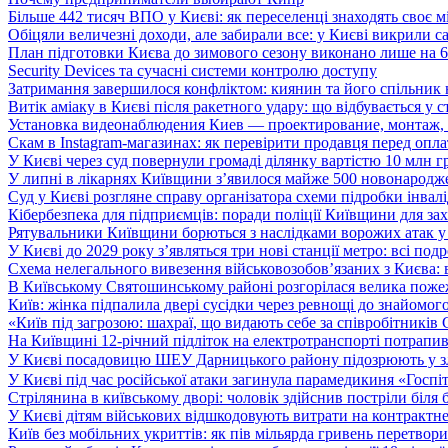
Більше 442 тисяч ВПО у Києві: як переселенці знаходять своє м
Обіцяли величезні доходи, але забирали все: у Києві викрили c
План підготовки Києва до зимового сезону виконано лише на
Security Devices та сучасні системи контролю доступу
Затримання завершилося конфліктом: киянин та його спільник
Витік аміаку в Києві після ракетного удару: що відбувається у с
Установка видеонаблюдения Киев — проектирование, монтаж,
Скам в Instagram-магазинах: як перевірити продавця перед опл
У Києві через суд повернули громаді ділянку вартістю 10 млн г
У липні в лікарнях Київщини з’явилося майже 500 новонародж
Суд у Києві розгляне справу організатора схеми підробки інвалі
Кібербезпека для підприємців: поради поліції Київщини для зах
Рятувальники Київщини борються з наслідками ворожих атак у
У Києві до 2029 року з’являться три нові станції метро: всі по
Схема нелегального вивезення військовозобов’язаних з Києва: ві
В Київському Святошинському районі розгорілася велика пожеж
Київ: жінка підпалила двері сусідки через ревнощі до знайомог
«Київ під загрозою: шахраї, що видають себе за співробітників
На Київщині 12-річний підліток на електротранспорті потрапи
У Києві посадовицю ШЕУ Дарницького району підозрюють у зл
У Києві під час російської атаки загинула парамедикиня «Госпі
Стрілянина в київському дворі: чоловік здійснив постріли біля
У Києві дітям військових відшкодовують витрати на контрактне
Київ без мобільних укриттів: як пів мільярда гривень перетвор