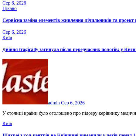
Сер 6, 2026
Цікаво
Сервісна заміна елементів живлення лічильників та проект 
Сер 6, 2026
Київ
Двійня tragically загинула після передчасних пологів: у Ки
admin
Сер 6, 2026
У столиці країни було оголошено про підозру керівнику медичн
Київ
Шахраї з кол-центрів на Київщині виманили у чехів понад 12