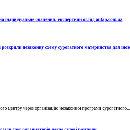
на індивідуальне опалення: експертний огляд antap.com.ua
єві розкрили незаконну схему сурогатного материнства для іноз
ого центру через організацію незаконної програми сурогатного..
 млн грн: організаторів чекає судові розгляди