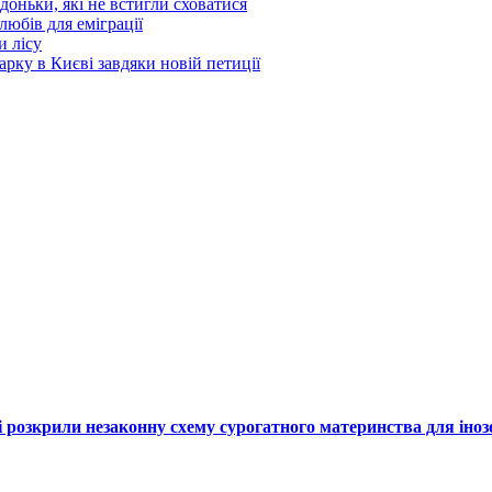
 доньки, які не встигли сховатися
любів для еміграції
и лісу
ку в Києві завдяки новій петиції
єві розкрили незаконну схему сурогатного материнства для іноз