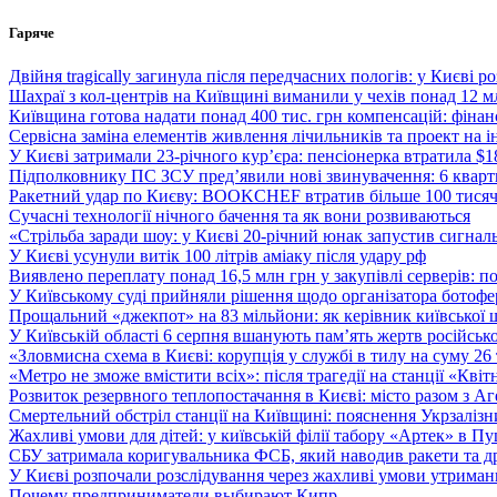
Перейти
Гаряче
до
вмісту
Двійня tragically загинула після передчасних пологів: у Києві 
Шахраї з кол-центрів на Київщині виманили у чехів понад 12 мл
Київщина готова надати понад 400 тис. грн компенсацій: фінан
Сервісна заміна елементів живлення лічильників та проект на і
У Києві затримали 23-річного кур’єра: пенсіонерка втратила $
Підполковнику ПС ЗСУ пред’явили нові звинувачення: 6 квартир
Ракетний удар по Києву: BOOKCHEF втратив більше 100 тисяч к
Сучасні технології нічного бачення та як вони розвиваються
«Стрільба заради шоу: у Києві 20-річний юнак запустив сигналь
У Києві усунули витік 100 літрів аміаку після удару рф
Виявлено переплату понад 16,5 млн грн у закупівлі серверів: 
У Київському суді прийняли рішення щодо організатора ботофер
Прощальний «джекпот» на 83 мільйони: як керівник київської 
У Київській області 6 серпня вшанують пам’ять жертв російської
«Зловмисна схема в Києві: корупція у службі в тилу на суму 26
«Метро не зможе вмістити всіх»: після трагедії на станції «Кві
Розвиток резервного теплопостачання в Києві: місто разом з 
Смертельний обстріл станції на Київщині: пояснення Укрзалізни
Жахливі умови для дітей: у київській філії табору «Артек» в П
СБУ затримала коригувальника ФСБ, який наводив ракети та д
У Києві розпочали розслідування через жахливі умови утриман
Почему предприниматели выбирают Кипр