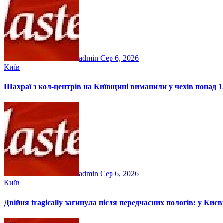
admin
Сер 6, 2026
Київ
Шахраї з кол-центрів на Київщині виманили у чехів понад 12
admin
Сер 6, 2026
Київ
Двійня tragically загинула після передчасних пологів: у Ки