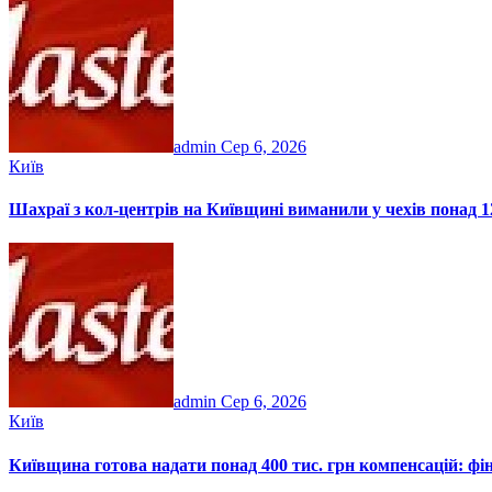
admin
Сер 6, 2026
Київ
Шахраї з кол-центрів на Київщині виманили у чехів понад 12
admin
Сер 6, 2026
Київ
Київщина готова надати понад 400 тис. грн компенсацій: фі