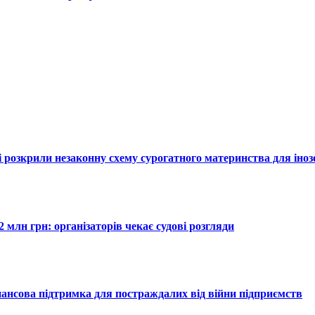
єві розкрили незаконну схему сурогатного материнства для іноз
 млн грн: організаторів чекає судові розгляди
нансова підтримка для постраждалих від війни підприємств