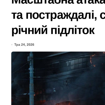
Більше 442 тисяч ВПО у Києві: як пе
та постраждалі, 
Обіцяли величезні доходи, але забир
План підготовки Києва до зимового 
річний підліток
Security Devices та сучасні системи
Затримання завершилося конфліктом:
Тра 24, 2026
Витік аміаку в Києві після ракетного 
Установка видеонаблюдения Киев — 
Скам в Instagram-магазинах: як пер
У Києві через суд повернули громаді
У липні в лікарнях Київщини з’явил
Суд у Києві розгляне справу організа