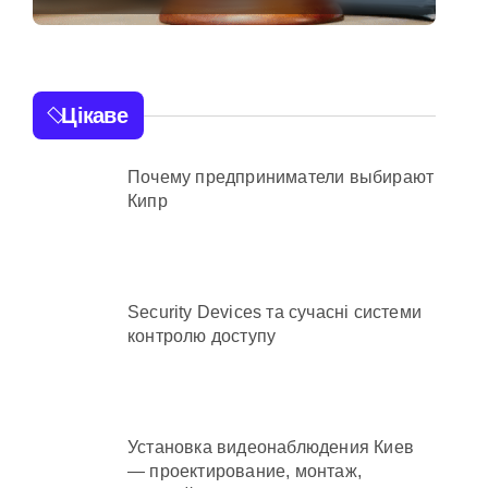
 та як її отримати
ботоферми для
російського сервісу
Цікаве
Почему предприниматели выбирают
Кипр
ї
 суму 3,8 млн грн
тані
Security Devices та сучасні системи
контролю доступу
Установка видеонаблюдения Киев
— проектирование, монтаж,
сування для продажу