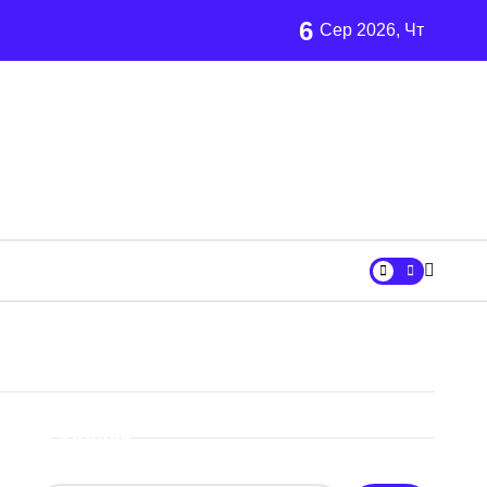
6
Сер 2026, Чт
ахраям
и кількість бетонних укриттів
 контракти на понад 1,5 ГВт потужностей
 час атак
та гнилі фрукти
нів у розпліднику
Пошук