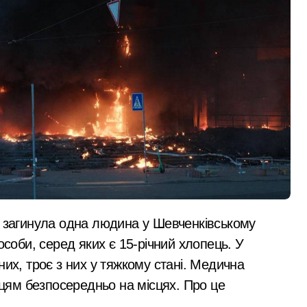
 поліції Київщини для захисту бізнесу та фінансів
аслідками ворожих атак у Бучанському районі в екстремал
нові станції метро: всі подробиці програми розвитку
Київ
овозобов’язаних з Києва: від 9 до 14 тис. доларів на кону
 розгорілася велика пожежа: густий дим охопив численні р
через ревнощі до знайомого
ть себе за співробітників СБУ, обдурили двох пенсіонерів н
лектротранспорті потрапив в страшну аварію
 району підозрюють у зловживанні资金, завдані збитки гром
Виявлено
особи, серед яких є 15-річний хлопець. У
гинула парамедикиня «Госпітальєрів» Єва Ройтер, яка до ост
переплату понад
них, троє з них у тяжкому стані. Медична
ік здійснив постріли біля багатоповерхівок
ям безпосередньо на місцях. Про це
16,5 млн грн у
admin
Сер 6, 2026