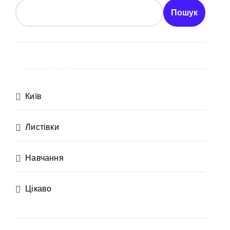
отримують
Пошук
іонерів на майже 9 млн грн
в КМДА у витратах
Категорії
с спроби прориву до Молдови
Київ
Листівки
Навчання
нної забудови під оренду
Цікаво
ежено придатного» за $15 тис.