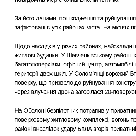
суму 26 тисяч
У Києві дітям військових відшкодову
доларів»
Київ без мобільних укриттів: як пів
За його даними, пошкодження та руйнування в
Ракетний обстріл Києва: трагічна заги
зафіксовані в усіх районах міста. На місцях 
«Наречена» з інвалідністю: у Києві 
Щодо наслідків у різних районах, найскладні
На Київщині повернули майже 1,8 млн
житлові будинки. У Шевченківському районі, 
Легендарне «Слоненя» має шанси пов
багатоповерхівки, офісний центр, автомобілі 
території двох шкіл. У Солом’янці ворожий Б
Ексзаступника керівника Київського 
поверху, що призвело до руйнування конструк
Смертельна аварія в Києві: мотоциклі
через влучання дрона загорілася 20-поверхо
У Києві військового з СЗЧ затримали 
На Оболоні безпілотник потрапив у приватний
Київщина і ще дві області отримали 
поверховому житловому комплексі, вогонь п
Київщина в небезпеці: за добу ряту
районі внаслідок удару БпЛА згорів приватни
У Києві на лаві підсудних опиняться