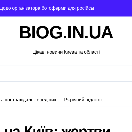
 щодо організатора ботоферми для російського сервісу
и: як керівник київської швидкої віддав бюджетні кошти ш
BIOG.IN.UA
ь пам’ять жертв російської агресії
 службі в тилу на суму 26 тисяч доларів»
Цікаві новини Києва та області
я трагедії на станції «Квітнева» у Києві пропонують збільшит
 в Києві: місто разом з Агентством відновлення укладають
ині: пояснення Укрзалізниці щодо заборони руху поїздів під
 філії табору «Артек» в Пущі-Водиці виявили бруд, плісняву 
а постраждалі, серед них — 15-річний підліток
який наводив ракети та дрони на Київ
рез жахливі умови утримання близько 30 втомлених доберма
 на Київ: жертви
 Кипр