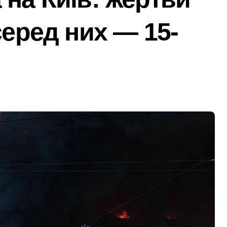
реселенці знаходять своє місце в столиці та яку підтримку 
серед них — 15-
али все: у Києві викрили call-центр, що ошукав чеських пенс
сезону виконано лише на 6%: причини побоювань посадовці
 контролю доступу
 киянин та його спільник напали на прикордонника під ча
удару: що відбувається у столиці та чи існує загроза
проектирование, монтаж, настройка
евірити продавця перед оплатою
 ділянку вартістю 10 млн грн, що була захоплена для самочи
ося майже 500 новонароджених: найактивніші медзаклади
тора схеми підробки інвалідності за $28 тис. і статусу «обм