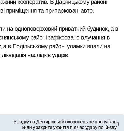
ражний кооператив. В Дарницькому районі
і приміщення та припарковані авто.
итягли тіло загиблого з річки біля «Золотого пляжу»
пішоходи на вулиці Соляній змушені виступати на проїжджу 
ли на одноповерховий приватний будинок, а в
ав авто, поки його власник перевіряв рахунок
еснянському районі зафіксовано влучання в
у, а в Подільському районі уламки впали на
айн-замовлення послуг: деталі роботи дистанційного форма
ліквідація наслідків ударів.
рн у закупівлі серверів: поліція Києва висунула підозру п
У садку на Дегтярівській охоронець не пропускав
киян у закрите укриття під час удару по Києву