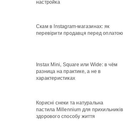
настройка
частину
Скам в Instagram-магазинах: як
перевірити продавця перед оплатою
ту
осадовцю Державної служби зайнятості
Instax Mini, Square или Wide: в чём
разница на практике, а не в
характеристиках
Корисні снеки та натуральна
пастила Millennium для прихильників
здорового способу життя