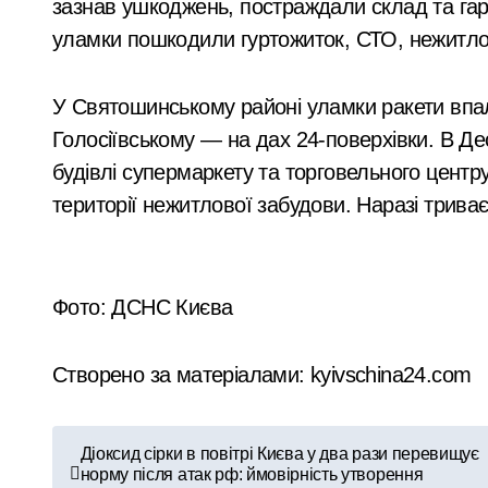
зазнав ушкоджень, постраждали склад та га
уламки пошкодили гуртожиток, СТО, нежитлов
Трагедія на Київщині: рятувальники в
Хаос з паркуванням у центрі Києва: 
У Святошинському районі уламки ракети впа
У Києві судитимуть шахрая, який укр
Голосіївському — на дах 24-поверхівки. В Д
будівлі супермаркету та торговельного центр
З 1 серпня БТІ Києва розпочало онл
території нежитлової забудови. Наразі триває 
Виявлено переплату понад 16,5 млн г
Фото: ДСНС Києва
Створено за матеріалами: kyivschina24.com
Н
Діоксид сірки в повітрі Києва у два рази перевищує
норму після атак рф: ймовірність утворення