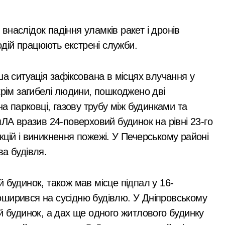
ють витрати на контрактне навчання: кому доступна допомога
закупівлі серверів:
поліція Києва
 мільярда гривень перетворилися на цифри на папері
наслідок падіння уламків ракет і дронів
висунула підозру
бель матері та її 18-річної доньки, які не встигли сховатися
подій працюють екстрені служби.
посадовцю
виявили схему фіктивних шлюбів для еміграції
Державної служби
ша ситуація зафіксована в місцях влучання у
 грн з незаконної вирубки лісу
зайнятості
крім загибелі людини, пошкоджено дві
ернутися до Хрещатого парку в Києві завдяки новій петиці
на парковці, газову трубу між будинками та
пЛА вразив 24-поверховий будинок на рівні 23-го
СІЗО підозрюють у вимаганні грошей та прихованні майна на
цій і виникнення пожежі. У Печерському районі
ст віком 26 років загинув, а його пасажирка в критичному с
ва будівля.
після смертельної сутички в хостелі
 будинок, також мав місце підпал у 16-
від Австрії життєво важливе енергетичне устаткування
оширився на сусідню будівлю. У Дніпровському
вальники приборкали 31 екосистемну пожежу
й будинок, а дах ще одного житлового будинку
 двоє студентів через 3 кг психотропних речовин та їхнє фа