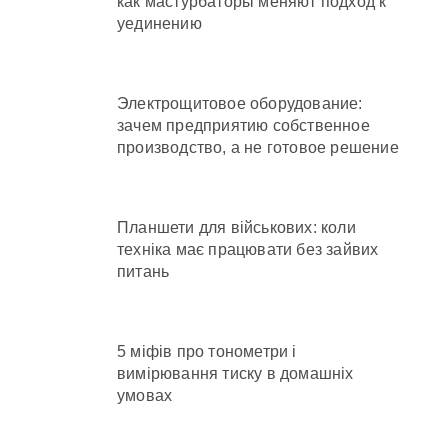
как мастурбаторы меняют подход к
уединению
Электрощитовое оборудование:
зачем предприятию собственное
производство, а не готовое решение
Планшети для військових: коли
техніка має працювати без зайвих
питань
5 міфів про тонометри і
вимірювання тиску в домашніх
умовах