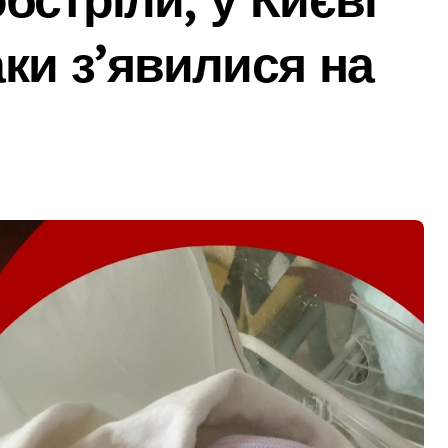
ь зброї: результати декларування в Києві
аки з’явилися на
я в Днепре: диагностика, обслуживание и замена деталей
ами мережі із 39 нелегальних казино
дського транспорту у Києві виявився найгарячішим
міжнародної логістики
 оголосили підозру через завищену ціну на УЗД на 6 млн грн
майже 2 тисячі пожеж за рік у природних екосистемах
ів, що займаються незаконною вирубкою лісу
д і не помилитися з вибором
рожньо-транспортної пригоди в селі Щербаки за участю двох
ськових: у Києві оновили центр репродуктивної медицини