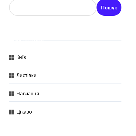
Пошук
Категорії
Київ
Листівки
Навчання
Цікаво
 неповнолітніх постраждалих