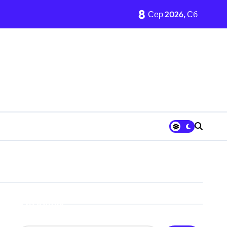
8
Сер 2026, Сб
 «Вербне»
ькому регіоні
вих частин Київщини та інших областей
ївщині
шрут для молоді
Пошук