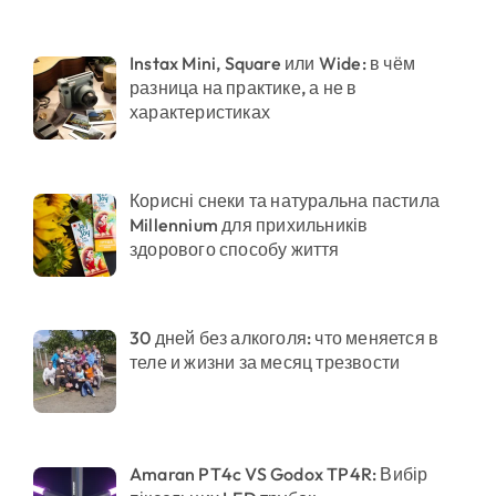
Instax Mini, Square или Wide: в чём
разница на практике, а не в
характеристиках
Корисні снеки та натуральна пастила
Millennium для прихильників
здорового способу життя
30 дней без алкоголя: что меняется в
теле и жизни за месяц трезвости
Amaran PT4c VS Godox TP4R: Вибір