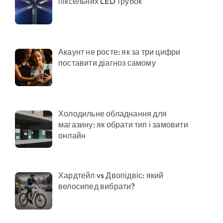
піксельних LED трубок
Акаунт не росте: як за три цифри
поставити діагноз самому
Холодильне обладнання для
магазину: як обрати тип і замовити
онлайн
Хардтейл vs Двопідвіс: який
велосипед вибрати?