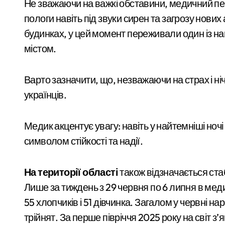
пів мільйона
Ракетний удар по Києву: BOOKCHEF втр
Не зважаючи на важкі обставини, медичний 
пологи навіть під звуки сирен та загрозу нових 
гривень під час
Сучасні технології нічного бачення т
будинках, у цей момент переживали один із на
ремонту зони
«Стрільба заради шоу: у Києві 20-річ
містом.
«Вербне»
У Києві усунули витік 100 літрів аміак
Варто зазначити, що, незважаючи на страх і ні
Виявлено переплату понад 16,5 млн г
українців.
У Київському суді прийняли рішення 
Прощальний «джекпот» на 83 мільйони
Медик акцентує увагу: навіть у найтемніші ноч
символом стійкості та надії.
У Київській області 6 серпня вшанують
«Зловмисна схема в Києві: корупція у 
На території області
також відзначається ста
«Метро не зможе вмістити всіх»: після
Лише за тиждень з 29 червня по 6 липня в мед
55 хлопчиків і 51 дівчинка. Загалом у червні на
Розвиток резервного теплопостачання
трійнят. За перше півріччя 2025 року на світ з
Смертельний обстріл станції на Київщ