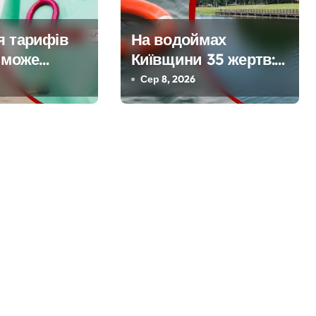
я тарифів
На водоймах
 може
Київщини 35 жертв:
и до браку
рятувальники
Сер 8, 2026
х
тривожаться через
ів у
зростання трагедій
 лікарнях