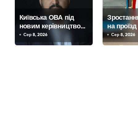
ц
і
Київська ОВА під
Зростанн
я
новим керівництвом
на проїзд
стартувала з
призвест
Сер 8, 2026
Сер 8, 2026
з
ініціативи підтримки
медични
а
освіти: області
працівник
передані 13 шкільних
київських
п
автобусів
и
с
і
в