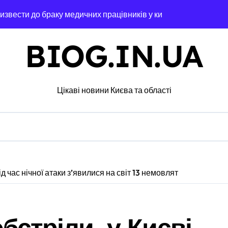
извести до браку медичних працівників у київських лікарнях
увальники тривожаться через зростання трагедій
BIOG.IN.UA
ох районах, постраждалі на місці події
озкраданні понад пів мільйона гривень під час ремонту зони
Цікаві новини Києва та області
ятувальники працюють над наслідками масованої атаки в Київс
альну групу, що займалася вивезенням дезертирів з військо
4-річну дівчину, яка не повернулася додому після конфлікту
 гриф з Німеччини ледве в survivors after мандрівки на Ки
д час нічної атаки з’явилися на світ 13 немовлят
чної підтримки: у Київській області з’явиться унікальний мар
едение исследования
бстріли, у Києві
барі у $2000 за ненастоящий діагноз