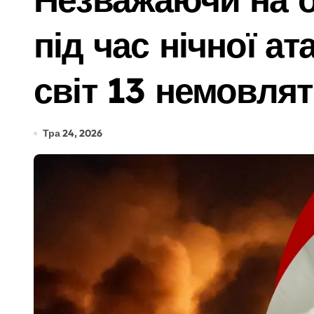
Більше 1,3 млн набоїв та 2500 одиниц
під час нічної ат
Ремонт тормозной системы автомобил
Київ: судовий процес над організатор
світ 13 немовлят
Від 27 до 41 градуса: який вид грома
Послуги митного брокера як частина 
Тра 24, 2026
У Києві колишньому директору лікарні
Київщина пережила сплеск загорянь: 
Під Києвом виявлено групу порушник
Як обрати букет під конкретний приві
Поліція Київщини з’ясовує деталі до
Безкоштовне кріозбереження для вій