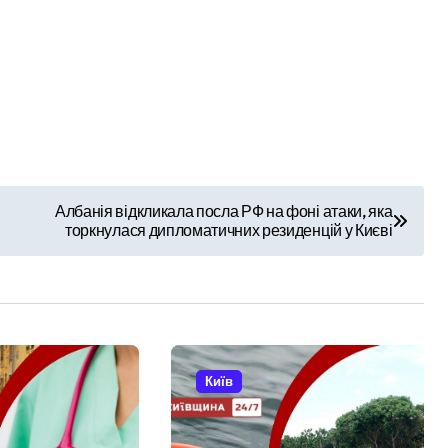
філії табору «Артек» в Пущі-Водиці виявили бруд, плісняву та
який наводив ракети та дрони на Київ
ез жахливі умови утримання близько 30 втомлених добермані
 Кипр
стартувала з ініціативи підтримки освіти: області передані 1
Албанія відкликала посла РФ на фоні атаки, яка
торкнулася дипломатичних резиденцій у Києві
Київ