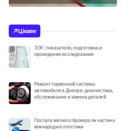
медичних
працівників у
київських лікарнях
Цікаве
ЭЭГ: показатели, подготовка и
адовцю Державної служби зайнятості
проведение исследования
раям
Ремонт тормозной системы
автомобиля в Днепре: диагностика,
обслуживание и замена деталей
ількість бетонних укриттів
онтракти на понад 1,5 ГВт потужностей
Послуги митного брокера як частина
міжнародної логістики
ас атак