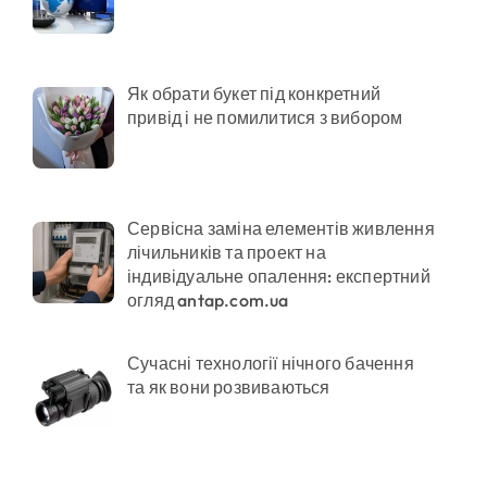
 гнилі фрукти
Як обрати букет під конкретний
привід і не помилитися з вибором
в у розпліднику
3 шкільних автобусів
Сервісна заміна елементів живлення
лічильників та проект на
індивідуальне опалення: експертний
огляд antap.com.ua
Сучасні технології нічного бачення
та як вони розвиваються