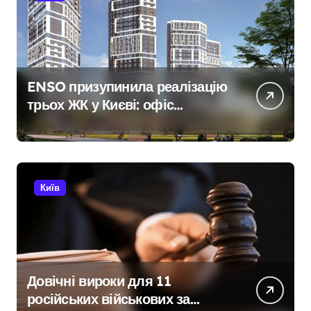
ENSO призупинила реалізацію
трьох ЖК у Києві: офіс
закритий, телефони мовчать,
керівник покинув місто
Київ
Довічні вироки для 11
російських військових за