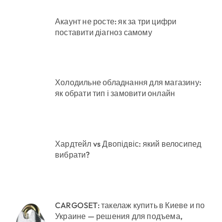
Акаунт не росте: як за три цифри
поставити діагноз самому
Холодильне обладнання для магазину:
як обрати тип і замовити онлайн
Хардтейл vs Двопідвіс: який велосипед
вибрати?
CARGOSET: такелаж купить в Киеве и по
Украине — решения для подъема,