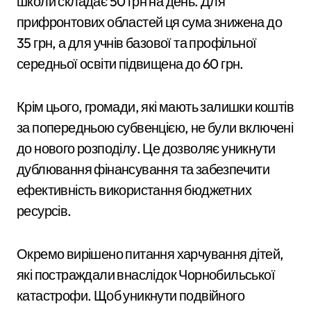
школи складає 50 грн на день. Для
прифронтових областей ця сума знижена до
35 грн, а для учнів базової та профільної
середньої освіти підвищена до 60 грн.
Крім цього, громади, які мають залишки коштів
за попередньою субвенцією, не були включені
до нового розподілу. Це дозволяє уникнути
дублювання фінансування та забезпечити
ефективність використання бюджетних
ресурсів.
Окремо вирішено питання харчування дітей,
які постраждали внаслідок Чорнобильської
катастрофи. Щоб уникнути подвійного