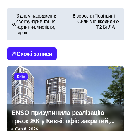
Н
З днем народження
8 вересня Повітряні
свекру: привітання,
Сили знешкодили
а
картинки, листівки,
112 БпЛА
вірші
в
і
Схожі записи
г
а
Київ
ц
і
я
ENSO призупинила реалізацію
з
трьох ЖК у Києві: офіс закритий,
телефони мовчать, керівник
Сер 8, 2026