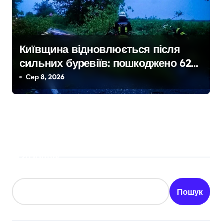
Київщина відновлюється після
сильних буревіїв: пошкоджено 62
будинки, понад 18 тисяч родин
Сер 8, 2026
залишились без електрики
Пошук
Пошук