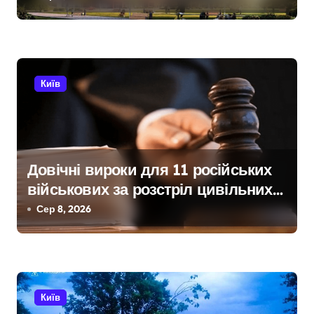
а
покинув місто
п
и
Київ
с
і
в
Довічні вироки для 11 російських
військових за розстріл цивільних
на Київщині
Сер 8, 2026
Київ