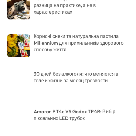
разница на практике, а не в
характеристиках
Корисні снеки та натуральна пастила
Millennium для прихильників здорового
способу життя
30 дней без алкоголя: что меняется в
теле и жизни за месяц трезвости
Amaran PT4c VS Godox TP4R: Вибір
піксельних LED трубок