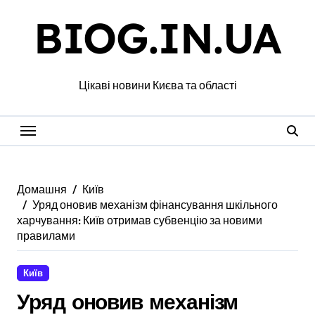
Перейти
BIOG.IN.UA
до
вмісту
Цікаві новини Києва та області
Домашня
Київ
Уряд оновив механізм фінансування шкільного
харчування: Київ отримав субвенцію за новими
правилами
Київ
Уряд оновив механізм