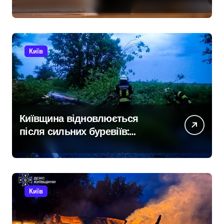
розстріл цивільних на
Київщині
Київ
Київщина відновлюється
після сильних буревіїв:
пошкоджено 62 будинки,
понад 18 тисяч родин
залишились без електрики
Київ