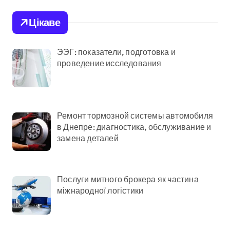
залишились без
Цікаве
електрики
ЭЭГ: показатели, подготовка и
проведение исследования
Ремонт тормозной системы автомобиля
в Днепре: диагностика, обслуживание и
замена деталей
Послуги митного брокера як частина
міжнародної логістики