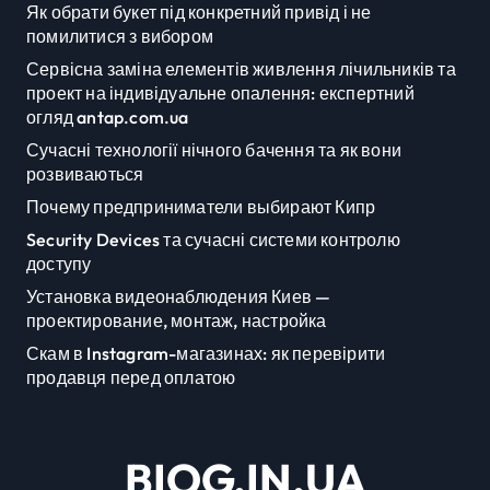
Як обрати букет під конкретний привід і не
помилитися з вибором
Сервісна заміна елементів живлення лічильників та
проект на індивідуальне опалення: експертний
огляд antap.com.ua
Сучасні технології нічного бачення та як вони
розвиваються
Почему предприниматели выбирают Кипр
Security Devices та сучасні системи контролю
доступу
Установка видеонаблюдения Киев —
проектирование, монтаж, настройка
Скам в Instagram-магазинах: як перевірити
продавця перед оплатою
BIOG.IN.UA