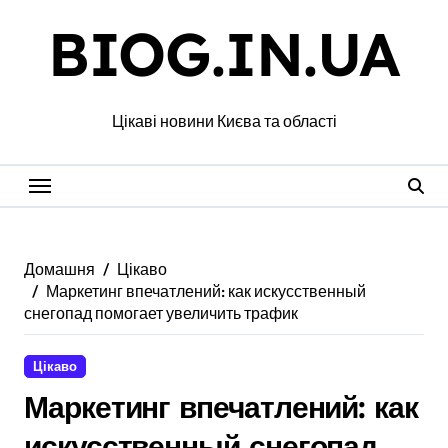
Перейти
BIOG.IN.UA
до
вмісту
Цікаві новини Києва та області
Домашня
Цікаво
Маркетинг впечатлений: как искусственный
снегопад помогает увеличить трафик
Цікаво
Маркетинг впечатлений: как
искусственный снегопад