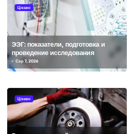
ц
Цікаво
і
я
з
ЭЭГ: показатели, подготовка и
проведение исследования
а
Сер 7, 2026
п
и
с
Цікаво
і
в