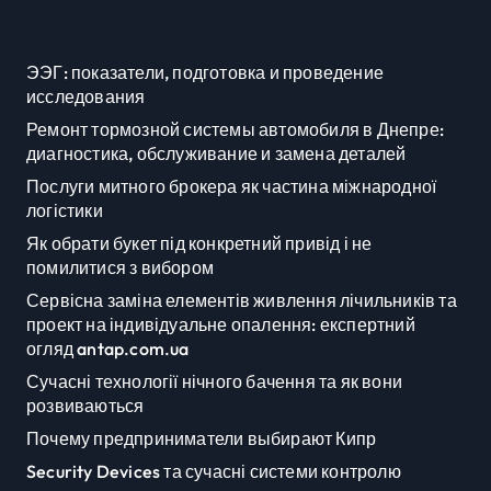
ЭЭГ: показатели, подготовка и проведение
исследования
Ремонт тормозной системы автомобиля в Днепре:
диагностика, обслуживание и замена деталей
Послуги митного брокера як частина міжнародної
логістики
Як обрати букет під конкретний привід і не
помилитися з вибором
Сервісна заміна елементів живлення лічильників та
проект на індивідуальне опалення: експертний
огляд antap.com.ua
Сучасні технології нічного бачення та як вони
розвиваються
Почему предприниматели выбирают Кипр
Security Devices та сучасні системи контролю