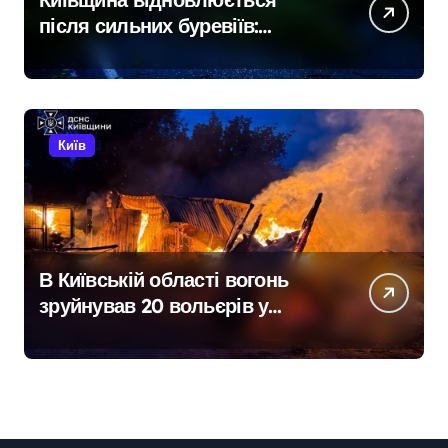
після сильних буревіїв:
пошкоджено 62 будинки,
понад 18 тисяч родин
залишились без електрики
Київ
В Київській області вогонь
зруйнував 20 вольєрів у
притулку для тварин