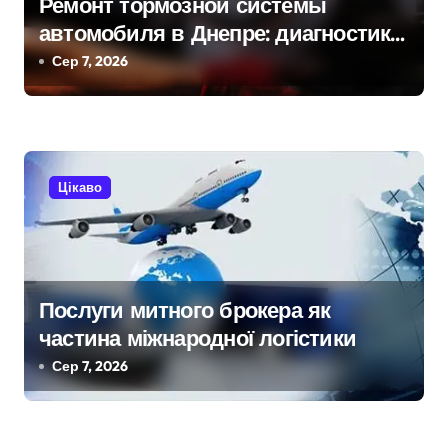
Ремонт тормозной системы
автомобиля в Днепре: диагностика,
обслуживание и замена деталей
Сер 7, 2026
Цікаво
Послуги митного брокера як
частина міжнародної логістики
Сер 7, 2026