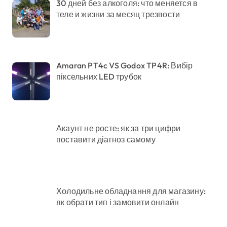
30 дней без алкоголя: что меняется в
теле и жизни за месяц трезвости
Amaran PT4c VS Godox TP4R: Вибір
піксельних LED трубок
Акаунт не росте: як за три цифри
поставити діагноз самому
Холодильне обладнання для магазину:
як обрати тип і замовити онлайн