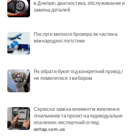
в Днепре: диагностика, обслуживание и
замена деталей
Послуги митного брокера як частина
міжнародної логістики
Як обрати букет під конкретний привід і
не помилитися з вибором
Сервісна заміна елементів живлення
лічильників та проект на індивідуальне
опалення: експертний огляд
antap.com.ua