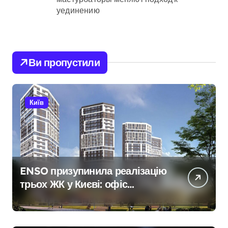
уединению
Ви пропустили
Київ
ENSO призупинила реалізацію
трьох ЖК у Києві: офіс
закритий, телефони мовчать,
керівник покинув місто