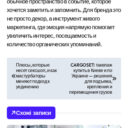
обычное пространство в событие, которое
хочется заметить и запомнить. Для бренда это
не просто декор, а инструмент живого
маркетинга, где эмоция напрямую помогает
увеличить интерес, посещаемость и
количество органических упоминаний.
Н
Плюсы, которые
CARGOSET: такелаж
несет сексшоп, и как
купить в Киеве и по
а
мастурбаторы
Украине — решения
меняют подход к
для подъема,
в
уединению
крепления и
перемещения грузов
і
г
Схожі записи
а