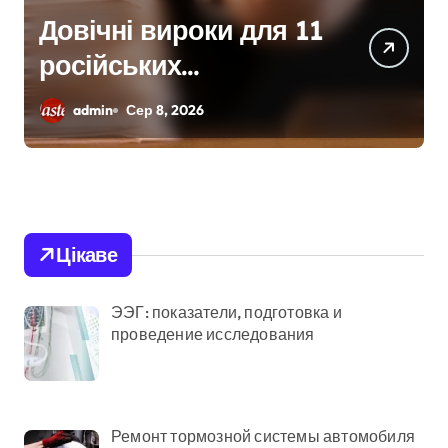
Київщина
відновлюється після
сильних буревіїв:
admin
Сер 8, 2026
пошкоджено 62
будинки, понад 18
тисяч родин
залишились без
Цікаве
електрики
ЭЭГ: показатели, подготовка и
проведение исследования
Ремонт тормозной системы автомобиля