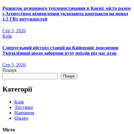
Розвиток резервного теплопостачання в Києві: місто разом
з Агентством відновлення укладають контракти на понад
1,5 ГВт потужностей
Сер 5, 2026
Київ
Смертельний обстріл станції на Київщині: пояснення
Укрзалізниці щодо заборони руху поїздів під час атак
Сер 5, 2026
Пошук
Пошук
Категорії
Київ
Листівки
Навчання
Цікаво
Місто