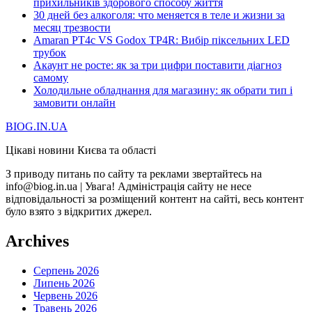
прихильників здорового способу життя
30 дней без алкоголя: что меняется в теле и жизни за
месяц трезвости
Amaran PT4c VS Godox TP4R: Вибір піксельних LED
трубок
Акаунт не росте: як за три цифри поставити діагноз
самому
Холодильне обладнання для магазину: як обрати тип і
замовити онлайн
BIOG.IN.UA
Цікаві новини Києва та області
З приводу питань по сайту та реклами звертайтесь на
info@biog.in.ua | Увага! Адміністрація сайту не несе
відповідальності за розміщений контент на сайті, весь контент
було взято з відкритих джерел.
Archives
Серпень 2026
Липень 2026
Червень 2026
Травень 2026