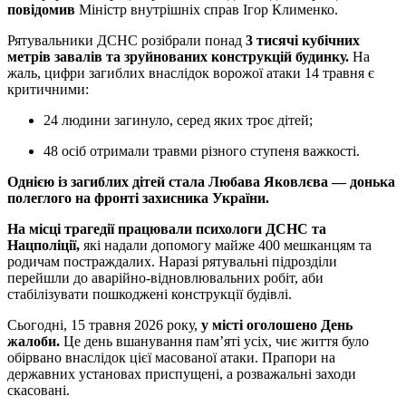
повідомив
Міністр внутрішніх справ Ігор Клименко.
Рятувальники ДСНС розібрали понад
3 тисячі кубічних
метрів завалів та зруйнованих конструкцій будинку.
На
жаль, цифри загиблих внаслідок ворожої атаки 14 травня є
критичними:
24 людини загинуло, серед яких троє дітей;
48 осіб отримали травми різного ступеня важкості.
Однією із загиблих дітей стала Любава Яковлєва — донька
полеглого на фронті захисника України.
На місці трагедії працювали психологи ДСНС та
Нацполіції,
які надали допомогу майже 400 мешканцям та
родичам постраждалих. Наразі рятувальні підрозділи
перейшли до аварійно-відновлювальних робіт, аби
стабілізувати пошкоджені конструкції будівлі.
Сьогодні, 15 травня 2026 року,
у місті оголошено День
жалоби.
Це день вшанування пам’яті усіх, чиє життя було
обірвано внаслідок цієї масованої атаки. Прапори на
державних установах приспущені, а розважальні заходи
скасовані.