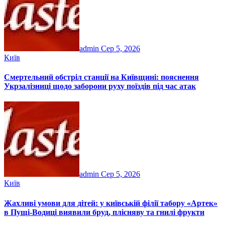
admin
Сер 5, 2026
Київ
Смертельний обстріл станції на Київщині: пояснення
Укрзалізниці щодо заборони руху поїздів під час атак
admin
Сер 5, 2026
Київ
Жахливі умови для дітей: у київській філії табору «Артек»
в Пущі-Водиці виявили бруд, плісняву та гнилі фрукти