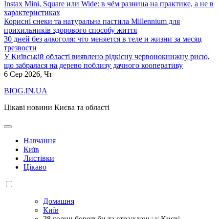
Instax Mini, Square или Wide: в чём разница на практике, а не в
характеристиках
Корисні снеки та натуральна пастила Millennium для
прихильників здорового способу життя
30 дней без алкоголя: что меняется в теле и жизни за месяц
трезвости
У Київській області виявлено рідкісну червонокнижну рисю,
що забралася на дерево поблизу дачного кооперативу
6
Сер 2026, Чт
BIOG.IN.UA
Цікаві новини Києва та області
Навчання
Київ
Листівки
Цікаво
Домашня
Київ
28 годин боротьби та страждань: у Києві