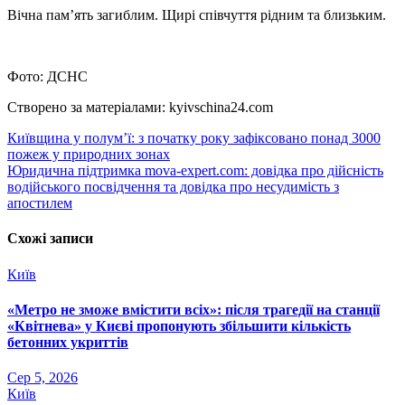
Вічна пам’ять загиблим. Щирі співчуття рідним та близьким.
Фото: ДСНС
Створено за матеріалами: kyivschina24.com
Навігація
Київщина у полум’ї: з початку року зафіксовано понад 3000
пожеж у природних зонах
записів
Юридична підтримка mova-expert.com: довідка про дійсність
водійського посвідчення та довідка про несудимість з
апостилем
Схожі записи
Київ
«Метро не зможе вмістити всіх»: після трагедії на станції
«Квітнева» у Києві пропонують збільшити кількість
бетонних укриттів
Сер 5, 2026
Київ