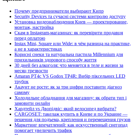
Почему предприниматели выбирают Кипр
Security Devices та сучасні системи контролю доступу
Установка видеонаблюдения Киев — проектирование,
монтаж, настройка
Скам в Instagram-магазинах: як перевірити продавця
перед оплатою
Instax Mini, Square или Wide: в чём разница на практике,
а не в характеристиках
Корисні снеки та натуральна пастила Millennium для
прихильників здорового способу життя
30 дней без алкоголя: что меняется в теле и жизни за
месяц трезвости
Amaran PT4c VS Godox TP4R: Вибір піксельних LED
трубок
Акаунт не росте: як за три цифри поставити діагноз
самому
Холодильне обладнання для магазину: як обрати тип і
замовити онлайн
Хардтейл vs Двопідвіс: який велосипед вибрати?
CARGOSET: такелаж купить в Киеве и по Украине —
решения для подъема, крепления и перемещения грузов
Маркетинг впечатлений: как искусственный снегопад
помогает увеличить трафик