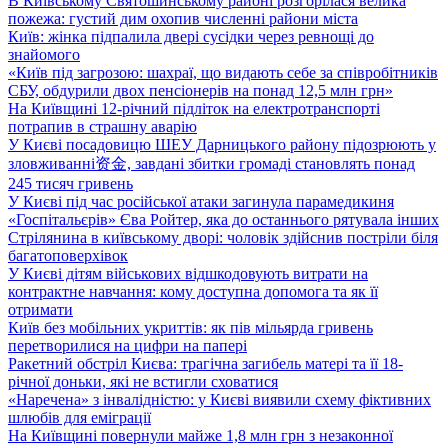
В Київському Святошинському районі розгорілася велика
пожежа: густий дим охопив численні райони міста
Київ: жінка підпалила двері сусідки через ревнощі до
знайомого
«Київ під загрозою: шахраї, що видають себе за співробітників
СБУ, обдурили двох пенсіонерів на понад 12,5 млн грн»
На Київщині 12-річний підліток на електротранспорті
потрапив в страшну аварію
У Києві посадовицю ШЕУ Дарницького району підозрюють у
зловживанні资金, завдані збитки громаді становлять понад
245 тисяч гривень
У Києві під час російської атаки загинула парамедикиня
«Госпітальєрів» Єва Ройтер, яка до останнього рятувала інших
Стрілянина в київському дворі: чоловік здійснив постріли біля
багатоповерхівок
У Києві дітям військових відшкодовують витрати на
контрактне навчання: кому доступна допомога та як її
отримати
Київ без мобільних укриттів: як пів мільярда гривень
перетворилися на цифри на папері
Ракетний обстріл Києва: трагічна загибель матері та її 18-
річної доньки, які не встигли сховатися
«Наречена» з інвалідністю: у Києві виявили схему фіктивних
шлюбів для еміграції
На Київщині повернули майже 1,8 млн грн з незаконної