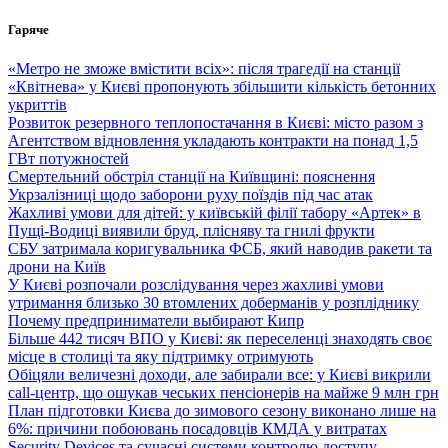
Перейти
Гаряче
до
вмісту
«Метро не зможе вмістити всіх»: після трагедії на станції
«Квітнева» у Києві пропонують збільшити кількість бетонних
укриттів
Розвиток резервного теплопостачання в Києві: місто разом з
Агентством відновлення укладають контракти на понад 1,5
ГВт потужностей
Смертельний обстріл станції на Київщині: пояснення
Укрзалізниці щодо заборони руху поїздів під час атак
Жахливі умови для дітей: у київській філії табору «Артек» в
Пущі-Водиці виявили бруд, плісняву та гнилі фрукти
СБУ затримала коригувальника ФСБ, який наводив ракети та
дрони на Київ
У Києві розпочали розслідування через жахливі умови
утримання близько 30 втомлених доберманів у розпліднику
Почему предприниматели выбирают Кипр
Більше 442 тисяч ВПО у Києві: як переселенці знаходять своє
місце в столиці та яку підтримку отримують
Обіцяли величезні доходи, але забирали все: у Києві викрили
call-центр, що ошукав чеських пенсіонерів на майже 9 млн грн
План підготовки Києва до зимового сезону виконано лише на
6%: причини побоювань посадовців КМДА у витратах
Security Devices та сучасні системи контролю доступу