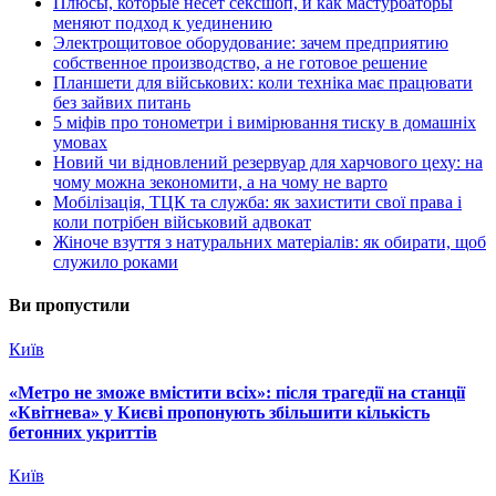
Плюсы, которые несет сексшоп, и как мастурбаторы
меняют подход к уединению
Электрощитовое оборудование: зачем предприятию
собственное производство, а не готовое решение
Планшети для військових: коли техніка має працювати
без зайвих питань
5 міфів про тонометри і вимірювання тиску в домашніх
умовах
Новий чи відновлений резервуар для харчового цеху: на
чому можна зекономити, а на чому не варто
Мобілізація, ТЦК та служба: як захистити свої права і
коли потрібен військовий адвокат
Жіноче взуття з натуральних матеріалів: як обирати, щоб
служило роками
Ви пропустили
Київ
«Метро не зможе вмістити всіх»: після трагедії на станції
«Квітнева» у Києві пропонують збільшити кількість
бетонних укриттів
Київ