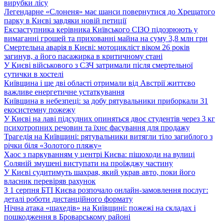
вирубки лісу
Легендарне «Слоненя» має шанси повернутися до Хрещатого
парку в Києві завдяки новій петиції
Ексзаступника керівника Київського СІЗО підозрюють у
вимаганні грошей та прихованні майна на суму 3,8 млн грн
Смертельна аварія в Києві: мотоцикліст віком 26 років
загинув, а його пасажирка в критичному стані
У Києві військового з СЗЧ затримали після смертельної
сутички в хостелі
Київщина і ще дві області отримали від Австрії життєво
важливе енергетичне устаткування
Київщина в небезпеці: за добу рятувальники приборкали 31
екосистемну пожежу
У Києві на лаві підсудних опиняться двоє студентів через 3 кг
психотропних речовин та їхнє фасування для продажу
Трагедія на Київщині: рятувальники витягли тіло загиблого з
річки біля «Золотого пляжу»
Хаос з паркуванням у центрі Києва: пішоходи на вулиці
Соляній змушені виступати на проїжджу частину
У Києві судитимуть шахрая, який украв авто, поки його
власник перевіряв рахунок
З 1 серпня БТІ Києва розпочало онлайн-замовлення послуг:
деталі роботи дистанційного формату
Нічна атака «шахедів» на Київщині: пожежі на складах і
пошкодження в Броварському районі