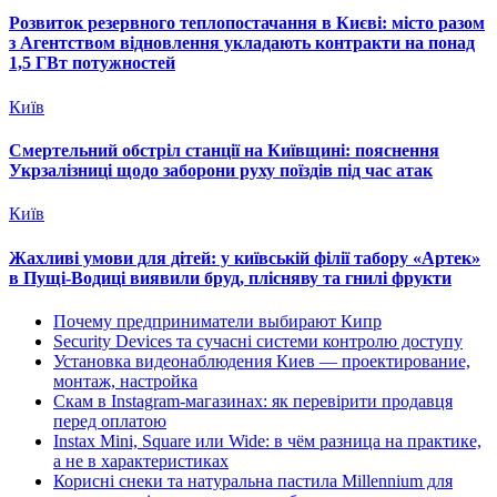
Розвиток резервного теплопостачання в Києві: місто разом
з Агентством відновлення укладають контракти на понад
1,5 ГВт потужностей
Київ
Смертельний обстріл станції на Київщині: пояснення
Укрзалізниці щодо заборони руху поїздів під час атак
Київ
Жахливі умови для дітей: у київській філії табору «Артек»
в Пущі-Водиці виявили бруд, плісняву та гнилі фрукти
Почему предприниматели выбирают Кипр
Security Devices та сучасні системи контролю доступу
Установка видеонаблюдения Киев — проектирование,
монтаж, настройка
Скам в Instagram-магазинах: як перевірити продавця
перед оплатою
Instax Mini, Square или Wide: в чём разница на практике,
а не в характеристиках
Корисні снеки та натуральна пастила Millennium для