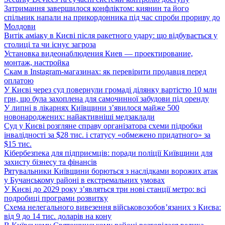
Затримання завершилося конфліктом: киянин та його
спільник напали на прикордонника під час спроби прориву до
Молдови
Витік аміаку в Києві після ракетного удару: що відбувається у
столиці та чи існує загроза
Установка видеонаблюдения Киев — проектирование,
монтаж, настройка
Скам в Instagram-магазинах: як перевірити продавця перед
оплатою
У Києві через суд повернули громаді ділянку вартістю 10 млн
грн, що була захоплена для самочинної забудови під оренду
У липні в лікарнях Київщини з’явилося майже 500
новонароджених: найактивніші медзаклади
Суд у Києві розгляне справу організатора схеми підробки
інвалідності за $28 тис. і статусу «обмежено придатного» за
$15 тис.
Кібербезпека для підприємців: поради поліції Київщини для
захисту бізнесу та фінансів
Рятувальники Київщини борються з наслідками ворожих атак
у Бучанському районі в екстремальних умовах
У Києві до 2029 року з’являться три нові станції метро: всі
подробиці програми розвитку
Схема нелегального вивезення військовозобов’язаних з Києва:
від 9 до 14 тис. доларів на кону