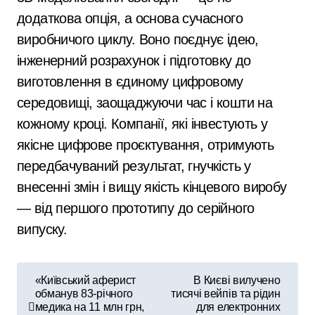
додаткова опція, а основа сучасного
виробничого циклу. Воно поєднує ідею,
інженерний розрахунок і підготовку до
виготовлення в єдиному цифровому
середовищі, заощаджуючи час і кошти на
кожному кроці. Компанії, які інвестують у
якісне цифрове проєктування, отримують
передбачуваний результат, гнучкість у
внесенні змін і вищу якість кінцевого виробу
— від першого прототипу до серійного
випуску.
Н
«Київський аферист
В Києві вилучено
обманув 83-річного
тисячі вейпів та рідин
а
медика на 11 млн грн,
для електронних