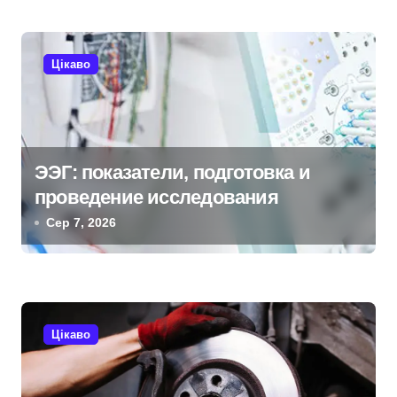
с
і
Цікаво
в
ЭЭГ: показатели, подготовка и
проведение исследования
Сер 7, 2026
Цікаво