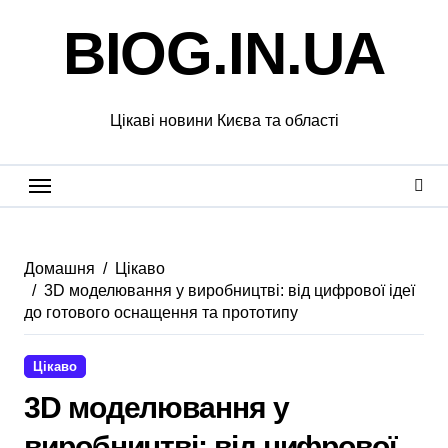
Перейти
BIOG.IN.UA
до
вмісту
Цікаві новини Києва та області
Домашня
Цікаво
3D моделювання у виробництві: від цифрової ідеї
до готового оснащення та прототипу
Цікаво
3D моделювання у
виробництві: від цифрової