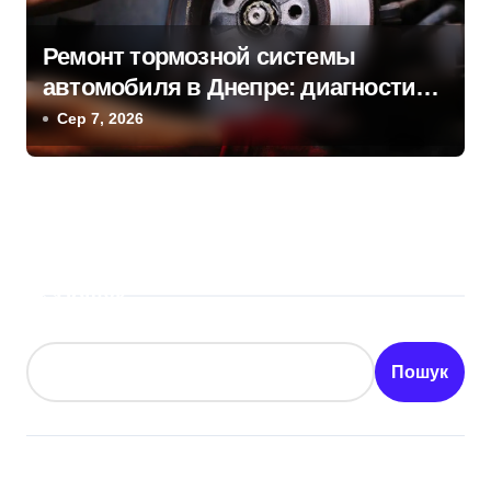
Ремонт тормозной системы
автомобиля в Днепре: диагностика,
обслуживание и замена деталей
Сер 7, 2026
Пошук
Пошук