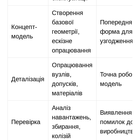
Створення
базової
Попередня
Концепт-
геометрії,
форма для
модель
ескізне
узгодження
опрацювання
Опрацювання
вузлів,
Точна робоча
Деталізація
допусків,
модель
матеріалів
Аналіз
Виявлення
навантажень,
Перевірка
помилок до
збирання,
виробництва
колізій