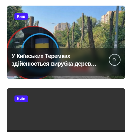
атаки 8 серпня
Київ
У Київських Теремках
здійснюється вирубка дерев
із використанням спецтехніки,
переданої британськими
партнерами для ЗСУ
Київ