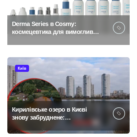
Derma Series в Cosmy:
космецевтика для вимогливої
шкіри
Київ
Кирилівське озеро в Києві
знову забруднене:
нафтопродукти потрапили у
водойму після російської