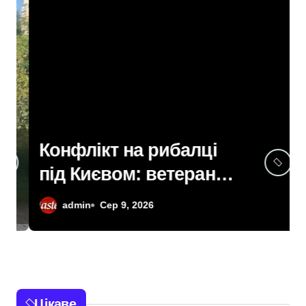
Конфлікт на рибалці
під Києвом: ветерана
не впустили до
admin
Сер 9, 2026
водойми в Княжичах
Цікаве