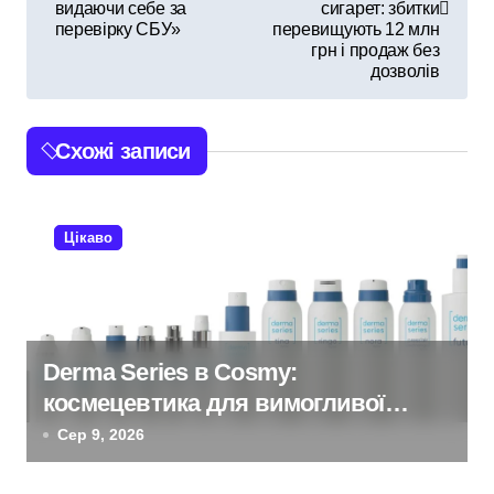
видаючи себе за
сигарет: збитки
в
перевірку СБУ»
перевищують 12 млн
грн і продаж без
і
дозволів
г
Схожі записи
а
ц
Цікаво
і
я
з
Derma Series в Cosmy:
а
космецевтика для вимогливої
п
шкіри
Сер 9, 2026
и