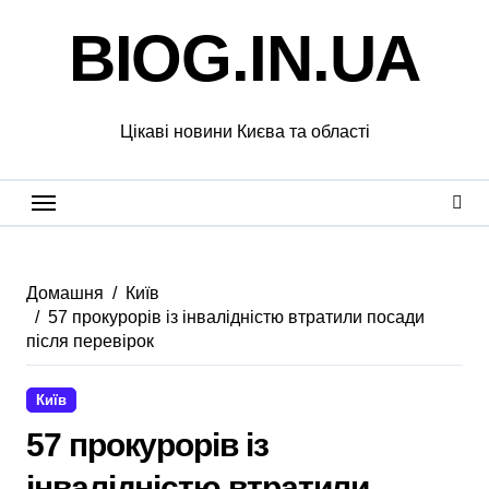
Перейти
BIOG.IN.UA
до
вмісту
Цікаві новини Києва та області
Домашня
Київ
57 прокурорів із інвалідністю втратили посади
після перевірок
Київ
57 прокурорів із
інвалідністю втратили