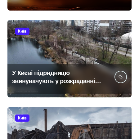
постраждалі на місці події
Київ
У Києві підрядницю
звинувачують у розкраданні
понад пів мільйона гривень
під час ремонту зони
«Вербне»
Київ