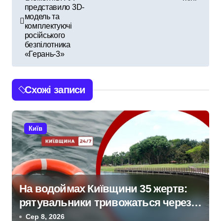
а
представило 3D-
модель та
в
комплектуючі
російського
і
безпілотника
«Герань-3»
г
а
Схожі записи
ц
і
Київ
я
з
а
На водоймах Київщини 35 жертв:
рятувальники тривожаться через
п
зростання трагедій
Сер 8, 2026