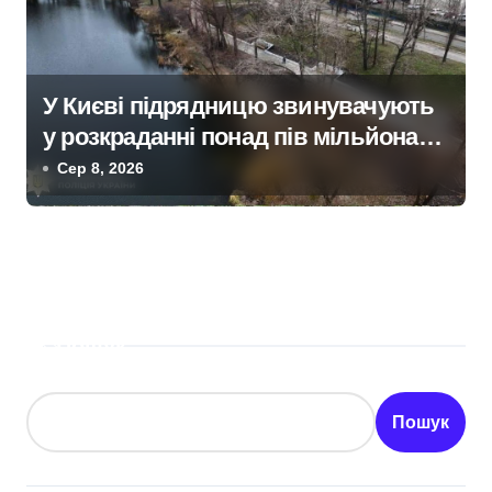
У Києві підрядницю звинувачують
у розкраданні понад пів мільйона
гривень під час ремонту зони
Сер 8, 2026
«Вербне»
Пошук
Пошук