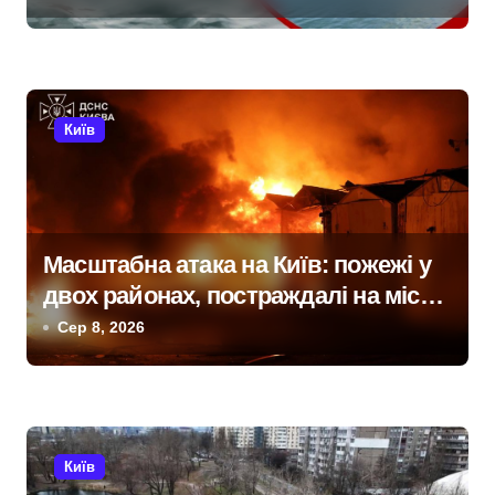
и
с
і
Київ
в
Масштабна атака на Київ: пожежі у
двох районах, постраждалі на місці
події
Сер 8, 2026
Київ