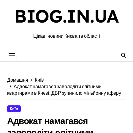
Перейти
BIOG.IN.UA
до
вмісту
Цікаві новини Києва та області
Домашня
Київ
Адвокат намагався заволодіти елітними
квартирами в Києві: ДБР зупинило мільйонну аферу
Київ
Адвокат намагався
заволодіти елітними