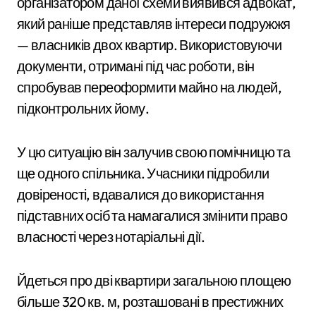
організатором даної схеми виявився адвокат,
який раніше представляв інтереси подружжя
— власників двох квартир. Використовуючи
документи, отримані під час роботи, він
спробував переоформити майно на людей,
підконтрольних йому.
У цю ситуацію він залучив свою помічницю та
ще одного спільника. Учасники підробили
довіреності, вдавалися до використання
підставних осіб та намагалися змінити право
власності через нотаріальні дії.
Йдеться про дві квартири загальною площею
більше 320 кв. м, розташовані в престижних