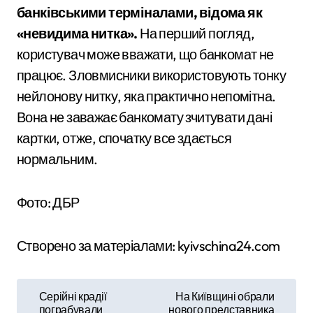
банківськими терміналами, відома як
«невидима нитка».
На перший погляд,
користувач може вважати, що банкомат не
працює. Зловмисники використовують тонку
нейлонову нитку, яка практично непомітна.
Вона не заважає банкомату зчитувати дані
картки, отже, спочатку все здається
нормальним.
Фото: ДБР
Створено за матеріалами: kyivschina24.com
Н
Серійні крадії
На Київщині обрали
пограбували
нового представника