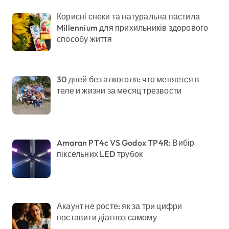
Корисні снеки та натуральна пастила
Millennium для прихильників здорового
способу життя
30 дней без алкоголя: что меняется в
теле и жизни за месяц трезвости
Amaran PT4c VS Godox TP4R: Вибір
піксельних LED трубок
Акаунт не росте: як за три цифри
поставити діагноз самому