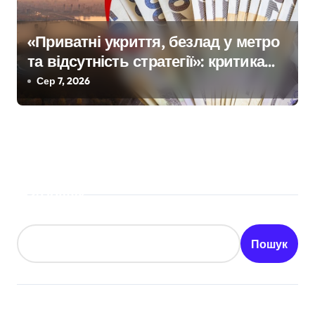
«Приватні укриття, безлад у метро
та відсутність стратегії»: критика
політики безпеки Києва
Сер 7, 2026
Пошук
Пошук