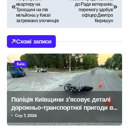
а
квартиру на
до Ради ветеранів:
Троєщині на пів
перемогу здобув
в
мільйона: у Києві
офіцер Дмитро
затримано злочинців
Киришун
і
г
Схожі записи
а
ц
Київ
і
я
з
Поліція Київщини з’ясовує деталі
дорожньо-транспортної пригоди в
а
селі Щербаки за участю двох
Сер 7, 2026
п
неповнолітніх постраждалих