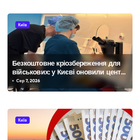
и
с
Київ
і
в
Безкоштовне кріозбереження для
військових: у Києві оновили центр
репродуктивної медицини
Сер 7, 2026
Київ