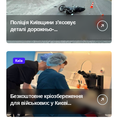
Поліція Київщини з’ясовує
деталі дорожньо-
транспортної пригоди в селі
Щербаки за участю двох
неповнолітніх постраждалих
Київ
Безкоштовне кріозбереження
для військових: у Києві
оновили центр
репродуктивної медицини