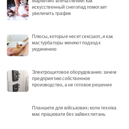
Маркетинг впечатлений: как
искусственный снегопад помогает
увеличить трафик
Плюсы, которые несет сексшоп, и как
мастурбаторы меняют подход к
уединению
Электрощитовое оборудование: зачем
предприятию собственное
производство, а не готовое решение
Планшети для військових: коли техніка
має працювати без зайвих питань