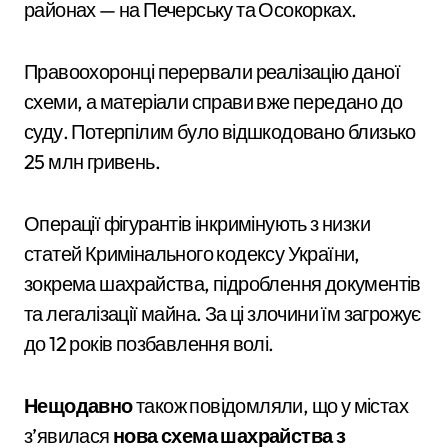
районах — на Печерську та Осокорках.
Правоохоронці перервали реалізацію даної
схеми, а матеріали справи вже передано до
суду. Потерпілим було відшкодовано близько
25 млн гривень.
Операції фігурантів інкримінують з низки
статей Кримінального кодексу України,
зокрема шахрайства, підроблення документів
та легалізації майна. За ці злочини їм загрожує
до 12 років позбавлення волі.
Нещодавно
також повідомляли, що у містах
з’явилася
нова схема шахрайства з