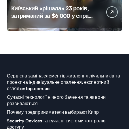
Київський «рішала» 23 років,
затриманий за $6 000 у справі
про «звільнення» від
мобілізації
Сервісна заміна елементів живлення лічильників та
проект на індивідуальне опалення: експертний
огляд antap.com.ua
Сучасні технології нічного бачення та як вони
розвиваються
Почему предприниматели выбирают Кипр
Security Devices та сучасні системи контролю
доступу