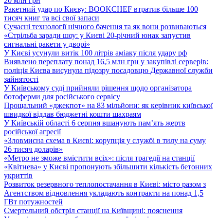
20 млн грн
Ракетний удар по Києву: BOOKCHEF втратив більше 100
тисяч книг та всі свої запаси
Сучасні технології нічного бачення та як вони розвиваються
«Стрільба заради шоу: у Києві 20-річний юнак запустив
сигнальні ракети у дворі»
У Києві усунули витік 100 літрів аміаку після удару рф
Виявлено переплату понад 16,5 млн грн у закупівлі серверів:
поліція Києва висунула підозру посадовцю Державної служби
зайнятості
У Київському суді прийняли рішення щодо організатора
ботоферми для російського сервісу
Прощальний «джекпот» на 83 мільйони: як керівник київської
швидкої віддав бюджетні кошти шахраям
У Київській області 6 серпня вшанують пам’ять жертв
російської агресії
«Зловмисна схема в Києві: корупція у службі в тилу на суму
26 тисяч доларів»
«Метро не зможе вмістити всіх»: після трагедії на станції
«Квітнева» у Києві пропонують збільшити кількість бетонних
укриттів
Розвиток резервного теплопостачання в Києві: місто разом з
Агентством відновлення укладають контракти на понад 1,5
ГВт потужностей
Смертельний обстріл станції на Київщині: пояснення