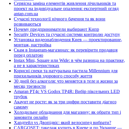
Сервісна заміна елементів живлення лічильників та
проект на індивідуальне опалення: експертний огляд
antap.com.ua
Сучасні технології нічного бачення та як вони
розвиваються
Почему предприниматели выбирают Кипр
Security Devices та сучасні системи контролю доступу
Установка видеонаблюдения Киев — проектирование,
монтаж, настройка
Скам в Instagram-магазинах: як перевірити продавця
перед оплатою
Instax Mini, Square или Wide: в чём разница на практике,
а не в характеристиках
Корисні снеки та натуральна пастила Millennium для
прихильників здорового способу життя
30 дней без алкоголя: что меняется в теле и жизни за
месяц трезвости
Amaran PT4c VS Godox TP4R: Вибір піксельних LED
трубок
Акаунт не росте: як за три цифри поставити діагноз
самому
Холодильне обладнання для магазину: як обрати тип і
замовити онлайн
Хардтейл vs Двопідвіс: який велосипед вибрати?
CARGOSET: такелаж купить в Киеве и по Украине —