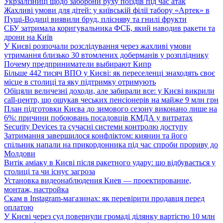
Укрзалізниці щодо заборони руху поїздів під час атак
Жахливі умови для дітей: у київській філії табору «Артек» в
Пущі-Водиці виявили бруд, плісняву та гнилі фрукти
СБУ затримала коригувальника ФСБ, який наводив ракети та
дрони на Київ
У Києві розпочали розслідування через жахливі умови
утримання близько 30 втомлених доберманів у розпліднику
Почему предприниматели выбирают Кипр
Більше 442 тисяч ВПО у Києві: як переселенці знаходять своє
місце в столиці та яку підтримку отримують
Обіцяли величезні доходи, але забирали все: у Києві викрили
call-центр, що ошукав чеських пенсіонерів на майже 9 млн грн
План підготовки Києва до зимового сезону виконано лише на
6%: причини побоювань посадовців КМДА у витратах
Security Devices та сучасні системи контролю доступу
Затримання завершилося конфліктом: киянин та його
спільник напали на прикордонника під час спроби прориву до
Молдови
Витік аміаку в Києві після ракетного удару: що відбувається у
столиці та чи існує загроза
Установка видеонаблюдения Киев — проектирование,
монтаж, настройка
Скам в Instagram-магазинах: як перевірити продавця перед
оплатою
У Києві через суд повернули громаді ділянку вартістю 10 млн