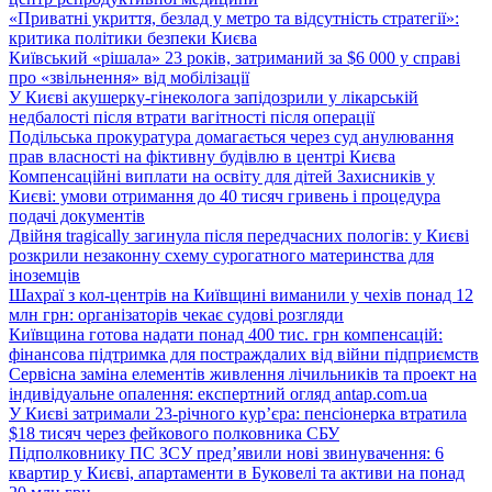
«Приватні укриття, безлад у метро та відсутність стратегії»:
критика політики безпеки Києва
Київський «рішала» 23 років, затриманий за $6 000 у справі
про «звільнення» від мобілізації
У Києві акушерку-гінеколога запідозрили у лікарській
недбалості після втрати вагітності після операції
Подільська прокуратура домагається через суд анулювання
прав власності на фіктивну будівлю в центрі Києва
Компенсаційні виплати на освіту для дітей Захисників у
Києві: умови отримання до 40 тисяч гривень і процедура
подачі документів
Двійня tragically загинула після передчасних пологів: у Києві
розкрили незаконну схему сурогатного материнства для
іноземців
Шахраї з кол-центрів на Київщині виманили у чехів понад 12
млн грн: організаторів чекає судові розгляди
Київщина готова надати понад 400 тис. грн компенсацій:
фінансова підтримка для постраждалих від війни підприємств
Сервісна заміна елементів живлення лічильників та проект на
індивідуальне опалення: експертний огляд antap.com.ua
У Києві затримали 23-річного кур’єра: пенсіонерка втратила
$18 тисяч через фейкового полковника СБУ
Підполковнику ПС ЗСУ пред’явили нові звинувачення: 6
квартир у Києві, апартаменти в Буковелі та активи на понад