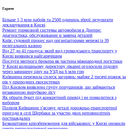
Перейти
Гаряче
до
вмісту
Більше 1,3 млн набоїв та 2500 одиниць зброї: результати
декларування в Києві
Ремонт тормозной системы автомобиля в Днепре:
диагностика, обслуживание и замена деталей
Київ: судовий процес над організаторами мережі із 39
нелегальних казино
Від 27 до 41 градуса: який вид громадського транспорту у
Києві виявився найгарячішим
Послуги митного брокера як частина міжнародної логістики
У Києві колишньому директору лікарні оголосили підозру
через завищену ціну на УЗД на 6 млн грн
Київщина пережила сплеск загорянь: майже 2 тисячі пожеж за
рік у природних екосистемах
Під Києвом виявлено групу порушників, що займаються
незаконною вирубкою лісу
Як обрати букет під конкретний привід і не помилитися з
вибором
Поліція Київщини з’ясовує деталі дорожньо-транспортної
пригоди в селі Щербаки за участю двох неповнолітніх
постраждалих
Безкоштовне кріозбереження для військових: у Києві оновили
центр репродуктивної медицини