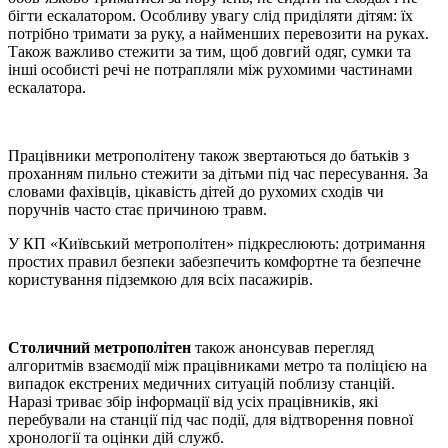
бігти ескалатором. Особливу увагу слід приділяти дітям: їх
потрібно тримати за руку, а найменших перевозити на руках.
Також важливо стежити за тим, щоб довгий одяг, сумки та
інші особисті речі не потрапляли між рухомими частинами
ескалатора.
Працівники метрополітену також звертаються до батьків з
проханням пильно стежити за дітьми під час пересування. За
словами фахівців, цікавість дітей до рухомих сходів чи
поручнів часто стає причиною травм.
У КП «Київський метрополітен» підкреслюють: дотримання
простих правил безпеки забезпечить комфортне та безпечне
користування підземкою для всіх пасажирів.
Столичний метрополітен
також анонсував перегляд
алгоритмів взаємодії між працівниками метро та поліцією на
випадок екстрених медичних ситуацій поблизу станцій.
Наразі триває збір інформації від усіх працівників, які
перебували на станції під час події, для відтворення повної
хронології та оцінки дій служб.