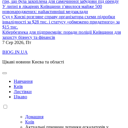
грн, що була захоплена для самочинної забудови під оренду
У липні в лікарнях Київщини з’явилося майже 500
новонароджених: найактивніші медзаклади
Суд у Києві розгляне справу організатора схеми підробки
інвалідності за $28 тис. і статусу «обмежено придатного» за
$15 тис.
Кібербезпека для підприємців: поради поліції Київщини для
захисту бізнесу та фінансів
7
Сер 2026, Пт
BIOG.IN.UA
Цікаві новини Києва та області
Навчання
Київ
Листівки
Цікаво
Домашня
Київ
Актуальні причини зупинки ескалаторів у