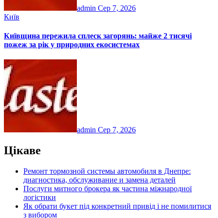
admin
Сер 7, 2026
Київ
Київщина пережила сплеск загорянь: майже 2 тисячі
пожеж за рік у природних екосистемах
admin
Сер 7, 2026
Цікаве
Ремонт тормозной системы автомобиля в Днепре:
диагностика, обслуживание и замена деталей
Послуги митного брокера як частина міжнародної
логістики
Як обрати букет під конкретний привід і не помилитися
з вибором