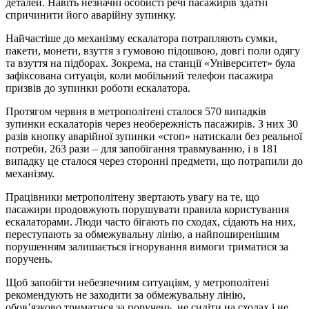
деталей. Навіть незначні особисті речі пасажирів здатні
спричинити його аварійну зупинку.
Найчастіше до механізму ескалатора потрапляють сумки,
пакети, монети, взуття з гумовою підошвою, довгі поли одягу
та взуття на підборах. Зокрема, на станції «Університет» була
зафіксована ситуація, коли мобільний телефон пасажира
призвів до зупинки роботи ескалатора.
Протягом червня в метрополітені сталося 570 випадків
зупинки ескалаторів через необережність пасажирів. З них 30
разів кнопку аварійної зупинки «стоп» натискали без реальної
потреби, 263 рази – для запобігання травмуванню, і в 181
випадку це сталося через сторонні предмети, що потрапили до
механізму.
Працівники метрополітену звертають увагу на те, що
пасажири продовжують порушувати правила користування
ескалаторами. Люди часто бігають по сходах, сідають на них,
переступають за обмежувальну лінію, а найпоширенішим
порушенням залишається ігнорування вимоги триматися за
поручень.
Щоб запобігти небезпечним ситуаціям, у метрополітені
рекомендують не заходити за обмежувальну лінію,
обов’язково триматися за поручень, не сидіти на сходах і не