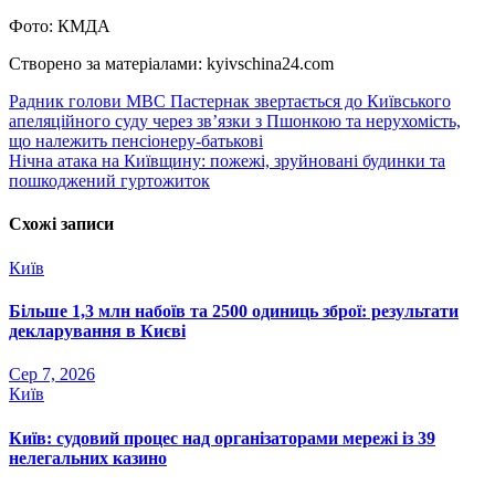
Фото: КМДА
Створено за матеріалами: kyivschina24.com
Навігація
Радник голови МВС Пастернак звертається до Київського
апеляційного суду через зв’язки з Пшонкою та нерухомість,
записів
що належить пенсіонеру-батькові
Нічна атака на Київщину: пожежі, зруйновані будинки та
пошкоджений гуртожиток
Схожі записи
Київ
Більше 1,3 млн набоїв та 2500 одиниць зброї: результати
декларування в Києві
Сер 7, 2026
Київ
Київ: судовий процес над організаторами мережі із 39
нелегальних казино