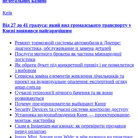
нелегальних казино
Київ
Від 27 до 41 градуса: який вид громадського транспорту у
Києві виявився найгарячішим
Ремонт тормозной системы автомобиля в Днепре:
диагностика, обслуживание и замена деталей
Послуги митного брокера як частина міжнародної
логістики
Як обрати букет під конкретний привід і не помилитися
з вибором
Сервісна заміна елементів живлення лічильників та
проект на індивідуальне опалення: експертний огляд
antap.com.ua
Сучасні технології нічного бачення та як вони
розвиваються
Почему предприниматели выбирают Кипр
Security Devices та сучасні системи контролю доступу
Установка видеонаблюдения Киев — проектирование,
монтаж, настройка
Скам в Instagram-магазинах: як перевірити продавця
перед оплатою
Instax Mini, Square или Wide: в чём разница на практике,