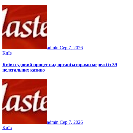
admin
Сер 7, 2026
Київ
Київ: судовий процес над організаторами мережі із 39
нелегальних казино
admin
Сер 7, 2026
Київ