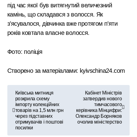
під час якої був витягнутий величезний
камінь, що складався з волосся. Як
з’ясувалося, дівчинка вже протягом п’яти
років ковтала власне волосся.
Фото:
поліція
Створено за матеріалами: kyivschina24.com
Н
Київська митниця
Кабінет Міністрів
розкрила схему
затвердив нового
а
імпорту колекційних
тимчасового
товарів на 1,5 млн грн
керівника Мінцифри:
в
через підставних
Олександр Борняков
отримувачів і поштові
очолив міністерство
і
посилки