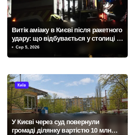
в
Витік аміаку в Києві після ракетного
удару: що відбувається у столиці та
чи існує загроза
Сер 5, 2026
Київ
У Києві через суд повернули
громаді ділянку вартістю 10 млн