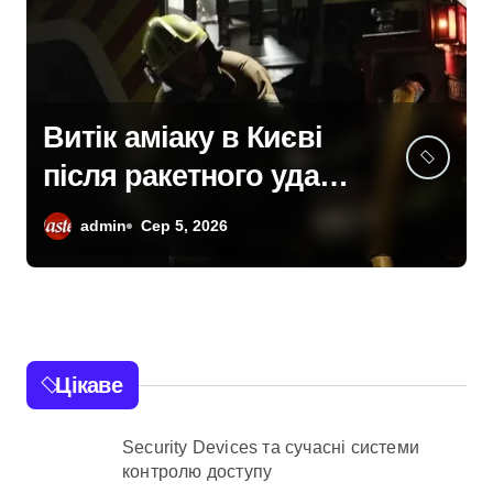
У Києві через суд
повернули громаді
ділянку вартістю 10
admin
Сер 5, 2026
млн грн, що була
захоплена для
самочинної забудови
під оренду
Цікаве
Security Devices та сучасні системи
контролю доступу