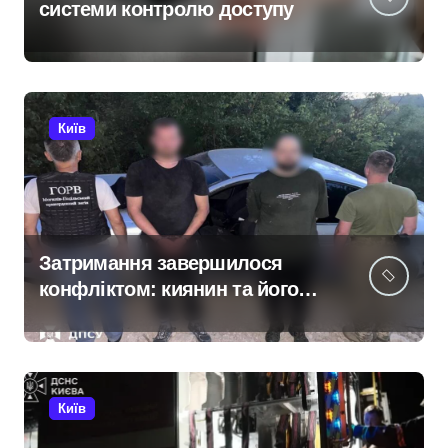
системи контролю доступу
Київ
Затримання завершилося
конфліктом: киянин та його
спільник напали на
прикордонника під час спроби
прориву до Молдови
Київ