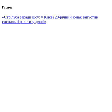
Перейти
Гаряче
до
вмісту
«Стрільба заради шоу: у Києві 20-річний юнак запустив
сигнальні ракети у дворі»