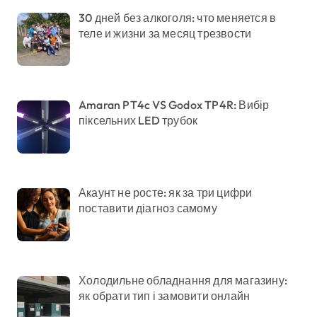
30 дней без алкоголя: что меняется в
теле и жизни за месяц трезвости
Amaran PT4c VS Godox TP4R: Вибір
піксельних LED трубок
Акаунт не росте: як за три цифри
поставити діагноз самому
Холодильне обладнання для магазину:
як обрати тип і замовити онлайн