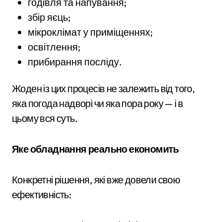
годівля та напування;
збір яєць;
мікроклімат у приміщеннях;
освітлення;
прибирання посліду.
Жоден із цих процесів не залежить від того,
яка погода надворі чи яка пора року — і в
цьому вся суть.
Яке обладнання реально економить
Конкретні рішення, які вже довели свою
ефективність: