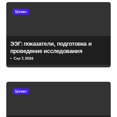
а
Цікаво
ц
і
я
ЭЭГ: показатели, подготовка и
з
проведение исследования
а
Сер 7, 2026
п
и
с
Цікаво
і
в