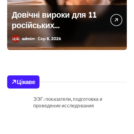
Київщина
відновлюється після
сильних буревіїв:
admin
Сер 8, 2026
пошкоджено 62
будинки, понад 18
тисяч родин
залишились без
Цікаве
електрики
ЭЭГ: показатели, подготовка и
проведение исследования