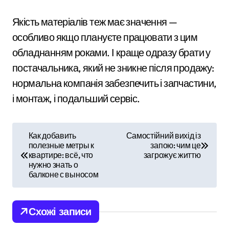
Якість матеріалів теж має значення —
особливо якщо плануєте працювати з цим
обладнанням роками. І краще одразу брати у
постачальника, який не зникне після продажу:
нормальна компанія забезпечить і запчастини,
і монтаж, і подальший сервіс.
Н
Как добавить
Самостійний вихід із
полезные метры к
запою: чим це
а
квартире: всё, что
загрожує життю
нужно знать о
в
балконе с выносом
і
Схожі записи
г