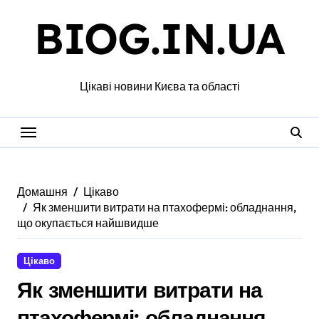
Перейти
BIOG.IN.UA
до
вмісту
Цікаві новини Києва та області
Домашня
Цікаво
Як зменшити витрати на птахофермі: обладнання,
що окупається найшвидше
Цікаво
Як зменшити витрати на
птахофермі: обладнання,