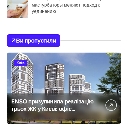
мастурбаторы меняют подход к
уединению
Ви пропустили
Київ
ENSO призупинила реалізацію
трьох ЖК у Києві: офіс
закритий, телефони мовчать,
керівник покинув місто