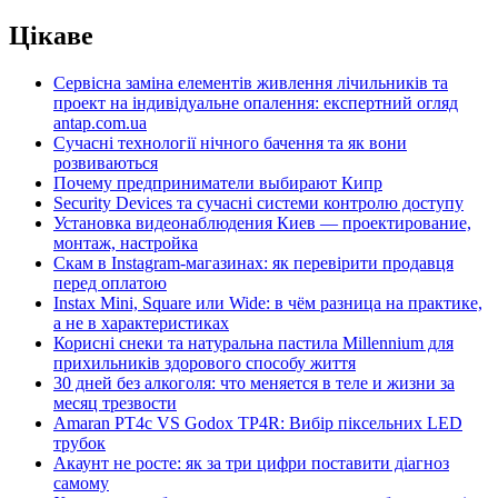
Цікаве
Сервісна заміна елементів живлення лічильників та
проект на індивідуальне опалення: експертний огляд
antap.com.ua
Сучасні технології нічного бачення та як вони
розвиваються
Почему предприниматели выбирают Кипр
Security Devices та сучасні системи контролю доступу
Установка видеонаблюдения Киев — проектирование,
монтаж, настройка
Скам в Instagram-магазинах: як перевірити продавця
перед оплатою
Instax Mini, Square или Wide: в чём разница на практике,
а не в характеристиках
Корисні снеки та натуральна пастила Millennium для
прихильників здорового способу життя
30 дней без алкоголя: что меняется в теле и жизни за
месяц трезвости
Amaran PT4c VS Godox TP4R: Вибір піксельних LED
трубок
Акаунт не росте: як за три цифри поставити діагноз
самому