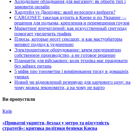
Холодильне обладнання для магазину: як обрати тип і
замовити онлайн
Хардтейл vs Двопідвіс: який велосипед вибрати?
CARGOSET: такелаж купить в Киеве и по Украине —
решения для подъема, крепления и перемещения грузов
Маркетинг впечатлений: как искусственный снегопад
помогает увеличить трафик
Плюсы, которые несет сексшоп, и как мастурбаторы
меняют подход к уединению
Электрощитовое оборудование: зачем предприятию
собственное производство, а не готовое решение
Планшети для військових: коли техніка має працювати
без зайвих питань
5 міфів про тонометри і вимірювання тиску в домашніх
умовах
Новий чи відновлений резервуар для харчового цеху: на
чому можна зекономити, а на чому не варто
Ви пропустили
Київ
«Приватні укриття, безлад у метро та відсутність
стратегії»: критика політики безпеки Києва