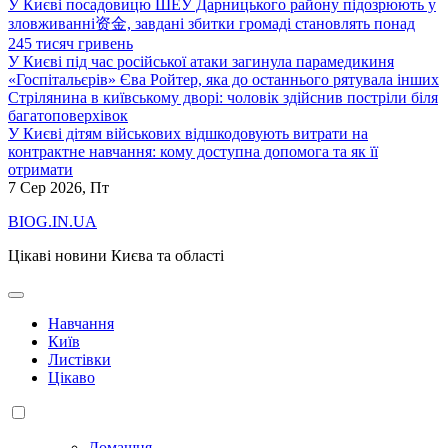
У Києві посадовицю ШЕУ Дарницького району підозрюють у
зловживанні资金, завдані збитки громаді становлять понад
245 тисяч гривень
У Києві під час російської атаки загинула парамедикиня
«Госпітальєрів» Єва Ройтер, яка до останнього рятувала інших
Стрілянина в київському дворі: чоловік здійснив постріли біля
багатоповерхівок
У Києві дітям військових відшкодовують витрати на
контрактне навчання: кому доступна допомога та як її
отримати
7
Сер 2026, Пт
BIOG.IN.UA
Цікаві новини Києва та області
Навчання
Київ
Листівки
Цікаво
Домашня