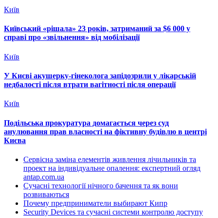
Київ
Київський «рішала» 23 років, затриманий за $6 000 у
справі про «звільнення» від мобілізації
Київ
У Києві акушерку-гінеколога запідозрили у лікарській
недбалості після втрати вагітності після операції
Київ
Подільська прокуратура домагається через суд
анулювання прав власності на фіктивну будівлю в центрі
Києва
Сервісна заміна елементів живлення лічильників та
проект на індивідуальне опалення: експертний огляд
antap.com.ua
Сучасні технології нічного бачення та як вони
розвиваються
Почему предприниматели выбирают Кипр
Security Devices та сучасні системи контролю доступу