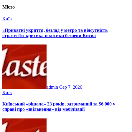
Місто
Київ
«Приватні укриття, безлад у метро та відсутність
стратегії»: критика політики безпеки Києва
admin
Сер 7, 2026
Київ
Київський «рішала» 23 років, затриманий за $6 000 у
справі про «звільнення» від мобілізації