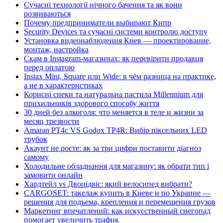
Сучасні технології нічного бачення та як вони
розвиваються
Почему предприниматели выбирают Кипр
Security Devices та сучасні системи контролю доступу
Установка видеонаблюдения Киев — проектирование,
монтаж, настройка
Скам в Instagram-магазинах: як перевірити продавця
перед оплатою
Instax Mini, Square или Wide: в чём разница на практике,
а не в характеристиках
Корисні снеки та натуральна пастила Millennium для
прихильників здорового способу життя
30 дней без алкоголя: что меняется в теле и жизни за
месяц трезвости
Amaran PT4c VS Godox TP4R: Вибір піксельних LED
трубок
Акаунт не росте: як за три цифри поставити діагноз
самому
Холодильне обладнання для магазину: як обрати тип і
замовити онлайн
Хардтейл vs Двопідвіс: який велосипед вибрати?
CARGOSET: такелаж купить в Киеве и по Украине —
решения для подъема, крепления и перемещения грузов
Маркетинг впечатлений: как искусственный снегопад
помогает увеличить трафик