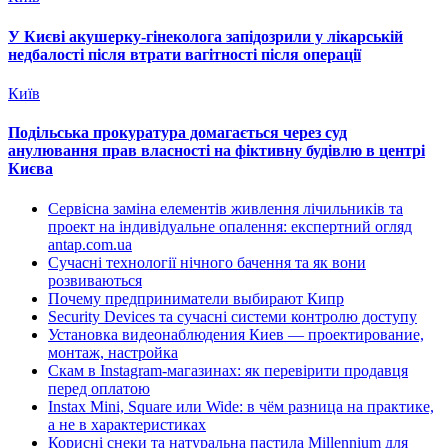
У Києві акушерку-гінеколога запідозрили у лікарській
недбалості після втрати вагітності після операції
Київ
Подільська прокуратура домагається через суд
анулювання прав власності на фіктивну будівлю в центрі
Києва
Сервісна заміна елементів живлення лічильників та
проект на індивідуальне опалення: експертний огляд
antap.com.ua
Сучасні технології нічного бачення та як вони
розвиваються
Почему предприниматели выбирают Кипр
Security Devices та сучасні системи контролю доступу
Установка видеонаблюдения Киев — проектирование,
монтаж, настройка
Скам в Instagram-магазинах: як перевірити продавця
перед оплатою
Instax Mini, Square или Wide: в чём разница на практике,
а не в характеристиках
Корисні снеки та натуральна пастила Millennium для