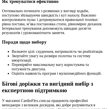
Як тренуватися ефективно
Оптимально починати з розминки у вигляді ходьби,
поступово збільшуючи швидкість і кут нахилу. Важливо
контролювати пульс і дотримуватися правильної техніки:
рівна постава, м’яка постановка стопи, рівномірне дихання.
Інтервальні тренування допоможуть швидше досягти
результатів і урізноманітнити заняття.
Поради щодо вибору
Визначте цілі: схуднення, витривалість чи реабілітація.
Звертайте увагу на розміри полотна та систему
амортизації.
Перевіряйте максимальну вагу користувача та
потужність двигуна.
Оцініть наявність програм і мультимедійних функцій.
Бігові доріжки та вигідний вибір з
експертною підтримкою
У магазині CardioFlex.com.ua працюють професійні
менеджери з великим досвідом, які добре розуміються в