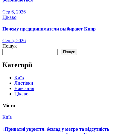
Сер 6, 2026
Цікаво
Почему предприниматели выбирают Кипр
Сер 5, 2026
Пошук
Пошук
Категорії
Київ
Листівки
Навчання
Цікаво
Місто
Київ
«Приватні укриття, безлад у метро та відсутність