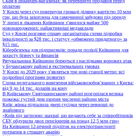
Скам в Instagram-магазинах: як перевірити продавця перед
оплатою
У Києві через суд повернули громаді ділянку вартістю 10 млн
грн, що була захоплена для самочинної забудови під оренду
У липні в лікарнях Київщини з’явилося майже 500
новонароджених: найактивніші медзаклади
Суд у Києві розгляне справу організатора схеми підробки
інвалідності за $28 тис. і статусу «обмежено придатного» за
$15 тис.
Кібербезпека для підприємців: поради поліції Київщини для
захисту бізнесу та фінансів
Рятувальники Київщини борються з наслідками ворожих атак
у Бучанському районі в екстремальних умовах
У Києві до 2029 року з’являться три нові станції метро: всі
подробиці програми розвитку
Схема нелегального вивезення військовозобов’язаних з Києва:
від 9 до 14 тис. доларів на кону
В Київському Святошинському районі розгорілася велика
пожежа: густий дим охопив численні райони міста
Київ: жінка підпалила двері сусідки через ревнощі до
знайомого
«Київ під загрозою: шахраї, що видають себе за співробітників
СБУ, обдурили двох пенсіонерів на понад 12,5 млн грн»
На Київщині 12-річний підліток на електротранспорті
потрапив в страшну аварію