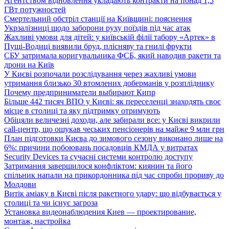
Агентством відновлення укладають контракти на понад 1,5
ГВт потужностей
Смертельний обстріл станції на Київщині: пояснення
Укрзалізниці щодо заборони руху поїздів під час атак
Жахливі умови для дітей: у київській філії табору «Артек» в
Пущі-Водиці виявили бруд, плісняву та гнилі фрукти
СБУ затримала коригувальника ФСБ, який наводив ракети та
дрони на Київ
У Києві розпочали розслідування через жахливі умови
утримання близько 30 втомлених доберманів у розпліднику
Почему предприниматели выбирают Кипр
Більше 442 тисяч ВПО у Києві: як переселенці знаходять своє
місце в столиці та яку підтримку отримують
Обіцяли величезні доходи, але забирали все: у Києві викрили
call-центр, що ошукав чеських пенсіонерів на майже 9 млн грн
План підготовки Києва до зимового сезону виконано лише на
6%: причини побоювань посадовців КМДА у витратах
Security Devices та сучасні системи контролю доступу
Затримання завершилося конфліктом: киянин та його
спільник напали на прикордонника під час спроби прориву до
Молдови
Витік аміаку в Києві після ракетного удару: що відбувається у
столиці та чи існує загроза
Установка видеонаблюдения Киев — проектирование,
монтаж, настройка