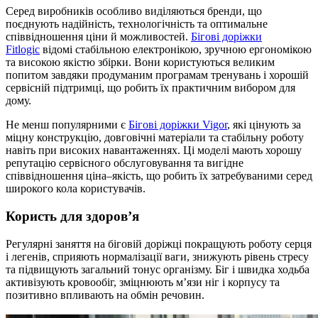
Серед виробників особливо виділяються бренди, що
поєднують надійність, технологічність та оптимальне
співвідношення ціни й можливостей.
Бігові доріжки
Fitlogic
відомі стабільною електронікою, зручною ергономікою
та високою якістю збірки. Вони користуються великим
попитом завдяки продуманим програмам тренувань і хорошій
сервісній підтримці, що робить їх практичним вибором для
дому.
Не менш популярними є
Бігові доріжки Vigor
, які цінують за
міцну конструкцію, довговічні матеріали та стабільну роботу
навіть при високих навантаженнях. Ці моделі мають хорошу
репутацію сервісного обслуговування та вигідне
співвідношення ціна–якість, що робить їх затребуваними серед
широкого кола користувачів.
Користь для здоров’я
Регулярні заняття на біговій доріжці покращують роботу серця
і легенів, сприяють нормалізації ваги, знижують рівень стресу
та підвищують загальний тонус організму. Біг і швидка ходьба
активізують кровообіг, зміцнюють м’язи ніг і корпусу та
позитивно впливають на обмін речовин.