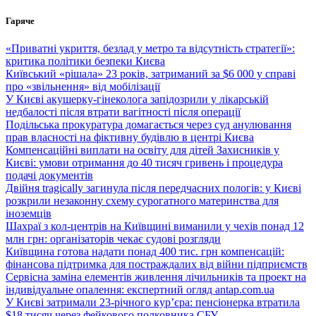
Перейти
Гаряче
до
вмісту
«Приватні укриття, безлад у метро та відсутність стратегії»:
критика політики безпеки Києва
Київський «рішала» 23 років, затриманий за $6 000 у справі
про «звільнення» від мобілізації
У Києві акушерку-гінеколога запідозрили у лікарській
недбалості після втрати вагітності після операції
Подільська прокуратура домагається через суд анулювання
прав власності на фіктивну будівлю в центрі Києва
Компенсаційні виплати на освіту для дітей Захисників у
Києві: умови отримання до 40 тисяч гривень і процедура
подачі документів
Двійня tragically загинула після передчасних пологів: у Києві
розкрили незаконну схему сурогатного материнства для
іноземців
Шахраї з кол-центрів на Київщині виманили у чехів понад 12
млн грн: організаторів чекає судові розгляди
Київщина готова надати понад 400 тис. грн компенсацій:
фінансова підтримка для постраждалих від війни підприємств
Сервісна заміна елементів живлення лічильників та проект на
індивідуальне опалення: експертний огляд antap.com.ua
У Києві затримали 23-річного кур’єра: пенсіонерка втратила
$18 тисяч через фейкового полковника СБУ