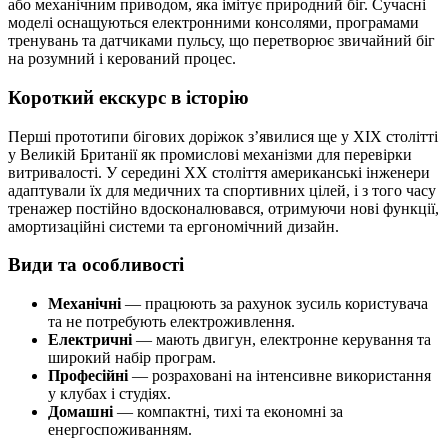
або механічним приводом, яка імітує природний біг. Сучасні
моделі оснащуються електронними консолями, програмами
тренувань та датчиками пульсу, що перетворює звичайний біг
на розумний і керований процес.
Короткий екскурс в історію
Перші прототипи бігових доріжок з’явилися ще у XIX столітті
у Великій Британії як промислові механізми для перевірки
витривалості. У середині ХХ століття американські інженери
адаптували їх для медичних та спортивних цілей, і з того часу
тренажер постійно вдосконалювався, отримуючи нові функції,
амортизаційні системи та ергономічний дизайн.
Види та особливості
Механічні
— працюють за рахунок зусиль користувача
та не потребують електроживлення.
Електричні
— мають двигун, електронне керування та
широкий набір програм.
Професійні
— розраховані на інтенсивне використання
у клубах і студіях.
Домашні
— компактні, тихі та економні за
енергоспоживанням.