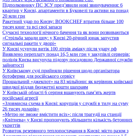
Підполковнику ПС ЗСУ пред’явили нові звинувачення: 6
квартир у Києві, апартаменти в Буковелі та активи на понад
20 млн грн
Ракетний удар по Києву: BOOKCHEF втратив більше 100
тисяч книг та всі свої запаси
Сучасні технології нічного бачення та як вони розвиваються
«Стрільба заради шоу: у Києві 20-річний юнак запустив
сигнальні ракети у дворі»
У Києві усунули витік 100 літрів аміаку після удару рф
Виявлено переплату понад 16,5 млн грн у закупівлі серверів:
поліція Києва висунула підозру посадовцю Державної служби
зайнятості
У Київському суді прийняли рішення щодо організатора
ботоферми для російського сервісу
Прощальний «джекпот» на 83 мільйони: як керівник київської
швидкої віддав бюджетні кошти шахраям
У Київській області 6 серпня вшанують пам’ять жертв
російської агресії
«Зловмисна схема в Києві: корупція у службі в тилу на суму
26 тисяч доларів»
«Метро не зможе вмістити всіх»: після трагедії на станції
«Квітнева» у Києві пропонують збільшити кількість бетонних
укриттів
Розвиток резервного теплопостачання в Києві: місто разом з