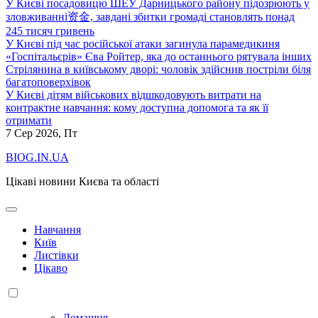
У Києві посадовицю ШЕУ Дарницького району підозрюють у
зловживанні资金, завдані збитки громаді становлять понад
245 тисяч гривень
У Києві під час російської атаки загинула парамедикиня
«Госпітальєрів» Єва Ройтер, яка до останнього рятувала інших
Стрілянина в київському дворі: чоловік здійснив постріли біля
багатоповерхівок
У Києві дітям військових відшкодовують витрати на
контрактне навчання: кому доступна допомога та як її
отримати
7
Сер 2026, Пт
BIOG.IN.UA
Цікаві новини Києва та області
Навчання
Київ
Листівки
Цікаво
Домашня