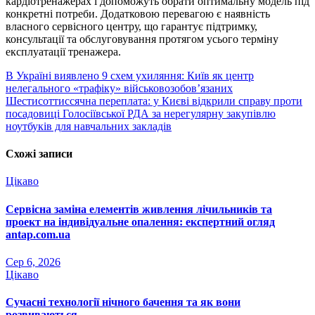
кардіотренажерах і допоможуть обрати оптимальну модель під
конкретні потреби. Додатковою перевагою є наявність
власного сервісного центру, що гарантує підтримку,
консультації та обслуговування протягом усього терміну
експлуатації тренажера.
Навігація
В Україні виявлено 9 схем ухиляння: Київ як центр
нелегального «трафіку» військовозобов’язаних
записів
Шестисоттиссячна переплата: у Києві відкрили справу проти
посадовиці Голосіївської РДА за нерегулярну закупівлю
ноутбуків для навчальних закладів
Схожі записи
Цікаво
Сервісна заміна елементів живлення лічильників та
проект на індивідуальне опалення: експертний огляд
antap.com.ua
Сер 6, 2026
Цікаво
Сучасні технології нічного бачення та як вони
розвиваються