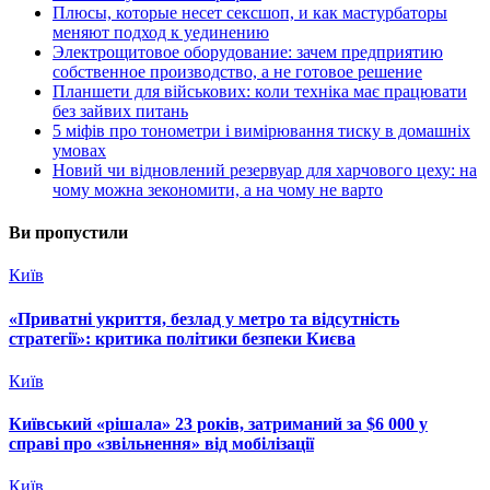
Плюсы, которые несет сексшоп, и как мастурбаторы
меняют подход к уединению
Электрощитовое оборудование: зачем предприятию
собственное производство, а не готовое решение
Планшети для військових: коли техніка має працювати
без зайвих питань
5 міфів про тонометри і вимірювання тиску в домашніх
умовах
Новий чи відновлений резервуар для харчового цеху: на
чому можна зекономити, а на чому не варто
Ви пропустили
Київ
«Приватні укриття, безлад у метро та відсутність
стратегії»: критика політики безпеки Києва
Київ
Київський «рішала» 23 років, затриманий за $6 000 у
справі про «звільнення» від мобілізації
Київ