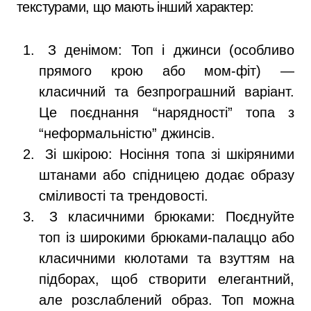
текстурами, що мають інший характер:
З денімом: Топ і джинси (особливо
прямого крою або мом-фіт) —
класичний та безпрограшний варіант.
Це поєднання “нарядності” топа з
“неформальністю” джинсів.
Зі шкірою: Носіння топа зі шкіряними
штанами або спідницею додає образу
сміливості та трендовості.
З класичними брюками: Поєднуйте
топ із широкими брюками-палаццо або
класичними кюлотами та взуттям на
підборах, щоб створити елегантний,
але розслаблений образ. Топ можна