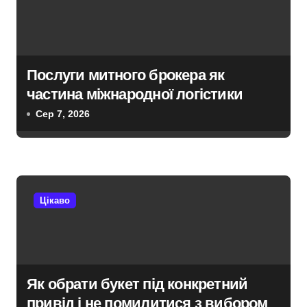
і
в
Послуги митного брокера як
частина міжнародної логістики
Сер 7, 2026
Цікаво
Як обрати букет під конкретний
привід і не помилитися з вибором