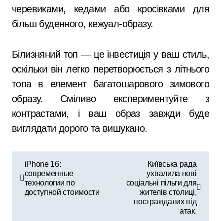
черевиками, кедами або кросівками для
більш буденного, кежуал-образу.
Білизняний топ — це інвестиція у ваш стиль,
оскільки він легко перетворюється з літнього
топа в елемент багатошарового зимового
образу. Сміливо експериментуйте з
контрастами, і ваш образ завжди буде
виглядати дорого та вишукано.
Н
iPhone 16:
Київська рада
современные
ухвалила нові
а
технологии по
соціальні пільги для
доступной стоимости
жителів столиці,
в
постраждалих від
атак.