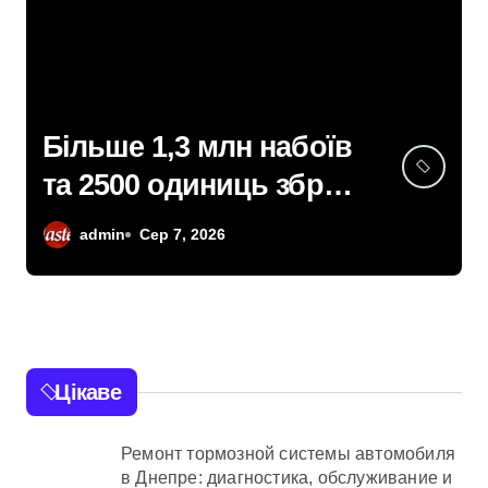
Київ: судовий процес
над організаторами
мережі із 39
admin
Сер 7, 2026
нелегальних казино
Цікаве
Ремонт тормозной системы автомобиля
в Днепре: диагностика, обслуживание и