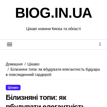
Перейти
BIOG.IN.UA
до
вмісту
Цікаві новини Києва та області
Домашня
Цікаво
Білизняні топи: як вбудувати елегантність будуара
в повсякденний гардероб
Цікаво
Білизняні топи: як
вбудувати елегантність