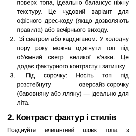
поверх топа, ідеально балансує ніжну
текстуру. Це чудовий варіант для
офісного дрес-коду (якщо дозволяють
правила) або вечірнього виходу.
Зі светром або кардиганом: У холодну
пору року можна одягнути топ під
об’ємний светр великої в’язки. Це
додає фактурного контрасту і затишку.
Під сорочку: Носіть топ під
розстебнуту оверсайз-сорочку
(бавовняну або лляну) — ідеально для
літа.
2. Контраст фактур і стилів
Поєднуйте елегантний шовк топа з