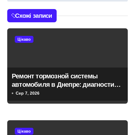
і
г
Схожі записи
а
ц
Цікаво
і
я
з
Ремонт тормозной системы
автомобиля в Днепре: диагностика,
а
обслуживание и замена деталей
Сер 7, 2026
п
и
с
Цікаво