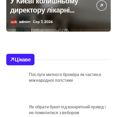
Київщина пережила
сплеск загорянь:
майже 2 тисячі пожеж
admin
Сер 7, 2026
за рік у природних
екосистемах
Цікаве
Послуги митного брокера як частина
міжнародної логістики
Як обрати букет під конкретний привід і
не помилитися з вибором