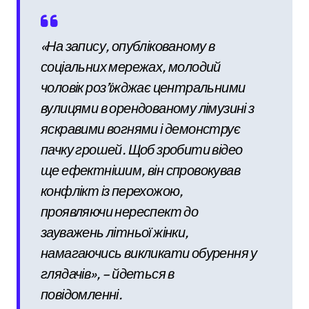
«На запису, опублікованому в
соціальних мережах, молодий
чоловік роз’їжджає центральними
вулицями в орендованому лімузині з
яскравими вогнями і демонструє
пачку грошей. Щоб зробити відео
ще ефектнішим, він спровокував
конфлікт із перехожою,
проявляючи нереспект до
зауважень літньої жінки,
намагаючись викликати обурення у
глядачів», – йдеться в
повідомленні.