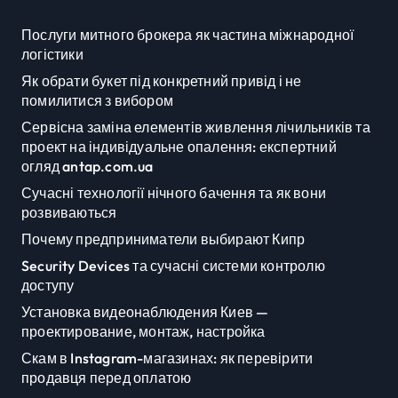
Послуги митного брокера як частина міжнародної
логістики
Як обрати букет під конкретний привід і не
помилитися з вибором
Сервісна заміна елементів живлення лічильників та
проект на індивідуальне опалення: експертний
огляд antap.com.ua
Сучасні технології нічного бачення та як вони
розвиваються
Почему предприниматели выбирают Кипр
Security Devices та сучасні системи контролю
доступу
Установка видеонаблюдения Киев —
проектирование, монтаж, настройка
Скам в Instagram-магазинах: як перевірити
продавця перед оплатою