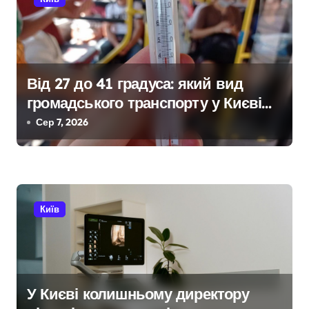
ц
і
я
Від 27 до 41 градуса: який вид
з
громадського транспорту у Києві
а
виявився найгарячішим
Сер 7, 2026
п
и
с
Київ
і
в
У Києві колишньому директору