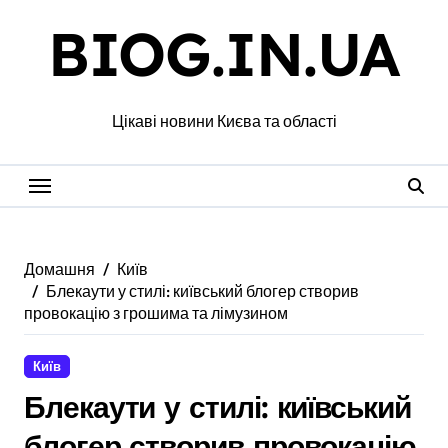
Перейти
BIOG.IN.UA
до
вмісту
Цікаві новини Києва та області
Домашня
Київ
Блекаути у стилі: київський блогер створив
провокацію з грошима та лімузином
Київ
Блекаути у стилі: київський
блогер створив провокацію