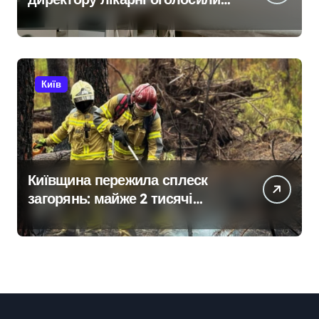
підозру через завищену ціну
на УЗД на 6 млн грн
Київ
Київщина пережила сплеск
загорянь: майже 2 тисячі
пожеж за рік у природних
екосистемах