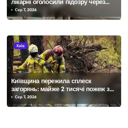
лікарні оголосили підозру через
завищену ціну на УЗД на 6 млн грн
Сер 7, 2026
Київ
Київщина пережила сплеск
загорянь: майже 2 тисячі пожеж за
рік у природних екосистемах
Сер 7, 2026