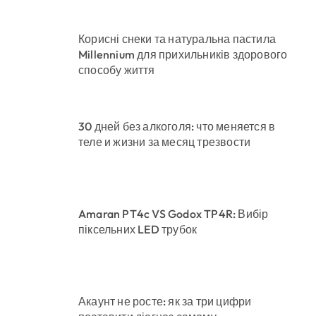
Корисні снеки та натуральна пастила
Millennium для прихильників здорового
способу життя
30 дней без алкоголя: что меняется в
теле и жизни за месяц трезвости
Amaran PT4c VS Godox TP4R: Вибір
піксельних LED трубок
Акаунт не росте: як за три цифри