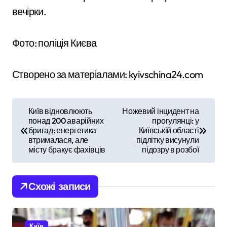
вечірки.
Фото: поліція Києва
Створено за матеріалами: kyivschina24.com
Н
Київ відновлюють
Ножевий інцидент на
понад 200 аварійних
прогулянці: у
а
бригад: енергетика
Київській області
втрималася, але
підлітку висунули
в
місту бракує фахівців
підозру в розбої
і
Схожі записи
г
а
Київ