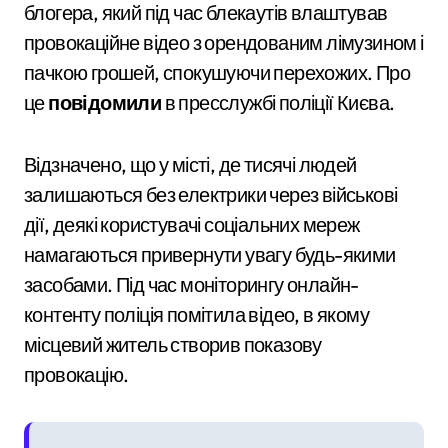
блогера, який під час блекаутів влаштував
провокаційне відео з орендованим лімузином і
пачкою грошей, спокушуючи перехожих. Про
це
повідомили
в пресслужбі поліції Києва.
Відзначено, що у місті, де тисячі людей
залишаються без електрики через військові
дії, деякі користувачі соціальних мереж
намагаються привернути увагу будь-якими
засобами. Під час моніторингу онлайн-
контенту поліція помітила відео, в якому
місцевий житель створив показову
провокацію.