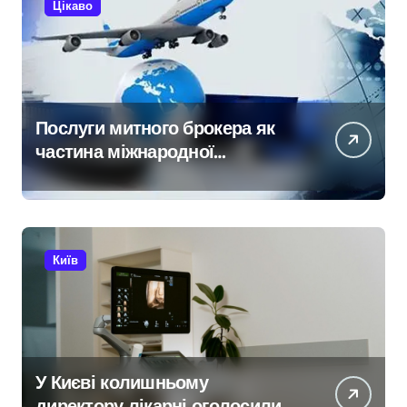
Цікаво
Послуги митного брокера як
частина міжнародної
логістики
Київ
У Києві колишньому
директору лікарні оголосили