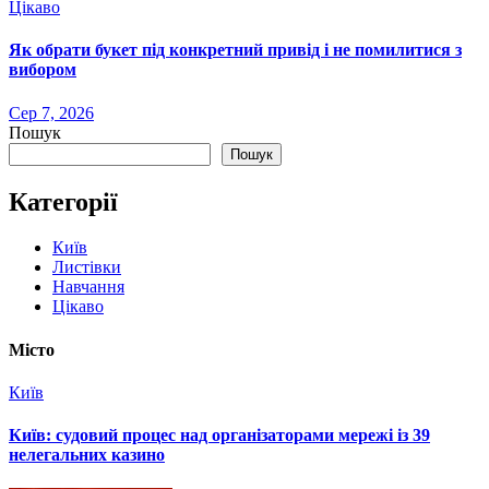
Цікаво
Як обрати букет під конкретний привід і не помилитися з
вибором
Сер 7, 2026
Пошук
Пошук
Категорії
Київ
Листівки
Навчання
Цікаво
Місто
Київ
Київ: судовий процес над організаторами мережі із 39
нелегальних казино