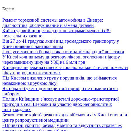
Перейти
Гаряче
до
вмісту
Ремонт тормозной системы автомобиля в Днепре:
диагностика, обслуживание и замена деталей
Київ: судовий процес над організаторами мережі із 39
нелегальних казино
Від 27 до 41 градуса: який вид громадського транспорту у
Києві виявився найгарячішим
Послуги митного брокера як частина міжнародної логістики
У Києві колишньому директору лікарні оголосили підозру
через завищену ціну на УЗД на 6 млн грн
Київщина пережила сплеск загорянь: майже 2 тисячі пожеж за
рік у природних екосистемах
Під Києвом виявлено групу порушників, що займаються
незаконною вирубкою лісу
Як обрати букет під конкретний привід і не помилитися з
вибором
Поліція Київщини з’ясовує деталі дорожньо-транспортної
пригоди в селі Щербаки за участю двох неповнолітніх
постраждалих
Безкоштовне кріозбереження для військових: у Києві оновили
центр репродуктивної медицини
«Приватні укриття, безлад у метро та відсутність стратегії»:
критика політики безпеки Києва