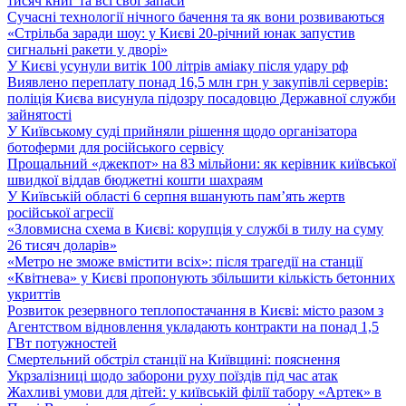
тисяч книг та всі свої запаси
Сучасні технології нічного бачення та як вони розвиваються
«Стрільба заради шоу: у Києві 20-річний юнак запустив
сигнальні ракети у дворі»
У Києві усунули витік 100 літрів аміаку після удару рф
Виявлено переплату понад 16,5 млн грн у закупівлі серверів:
поліція Києва висунула підозру посадовцю Державної служби
зайнятості
У Київському суді прийняли рішення щодо організатора
ботоферми для російського сервісу
Прощальний «джекпот» на 83 мільйони: як керівник київської
швидкої віддав бюджетні кошти шахраям
У Київській області 6 серпня вшанують пам’ять жертв
російської агресії
«Зловмисна схема в Києві: корупція у службі в тилу на суму
26 тисяч доларів»
«Метро не зможе вмістити всіх»: після трагедії на станції
«Квітнева» у Києві пропонують збільшити кількість бетонних
укриттів
Розвиток резервного теплопостачання в Києві: місто разом з
Агентством відновлення укладають контракти на понад 1,5
ГВт потужностей
Смертельний обстріл станції на Київщині: пояснення
Укрзалізниці щодо заборони руху поїздів під час атак
Жахливі умови для дітей: у київській філії табору «Артек» в