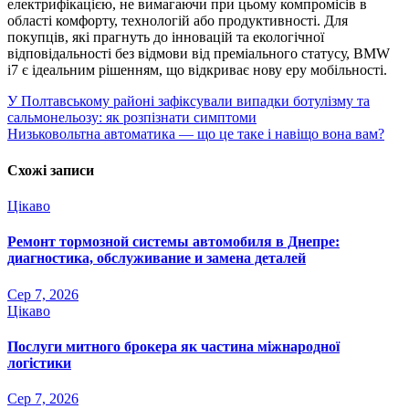
електрифікацією, не вимагаючи при цьому компромісів в
області комфорту, технологій або продуктивності. Для
покупців, які прагнуть до інновацій та екологічної
відповідальності без відмови від преміального статусу, BMW
i7 є ідеальним рішенням, що відкриває нову еру мобільності.
Навігація
У Полтавському районі зафіксували випадки ботулізму та
сальмонельозу: як розпізнати симптоми
записів
Низьковольтна автоматика — що це таке і навіщо вона вам?
Схожі записи
Цікаво
Ремонт тормозной системы автомобиля в Днепре:
диагностика, обслуживание и замена деталей
Сер 7, 2026
Цікаво
Послуги митного брокера як частина міжнародної
логістики
Сер 7, 2026