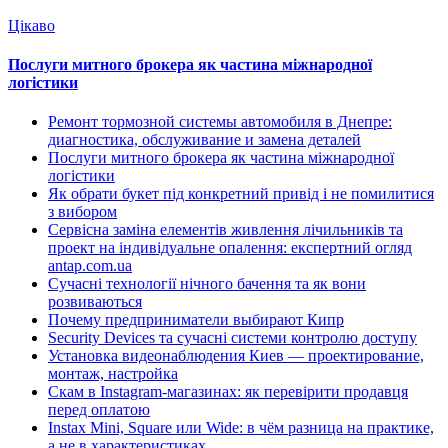
Цікаво
Послуги митного брокера як частина міжнародної
логістики
Ремонт тормозной системы автомобиля в Днепре:
диагностика, обслуживание и замена деталей
Послуги митного брокера як частина міжнародної
логістики
Як обрати букет під конкретний привід і не помилитися
з вибором
Сервісна заміна елементів живлення лічильників та
проект на індивідуальне опалення: експертний огляд
antap.com.ua
Сучасні технології нічного бачення та як вони
розвиваються
Почему предприниматели выбирают Кипр
Security Devices та сучасні системи контролю доступу
Установка видеонаблюдения Киев — проектирование,
монтаж, настройка
Скам в Instagram-магазинах: як перевірити продавця
перед оплатою
Instax Mini, Square или Wide: в чём разница на практике,
а не в характеристиках