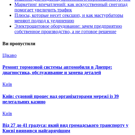
Маркетинг впечатлений: как искусственный снегопад
помогает увеличить трафик
Плюсы, которые несет сексшоп, и как мастурбаторы
меняют подход к уединению
Электрощитовое оборудование: зачем предприятию
собственное производство, а не готовое решение
Ви пропустили
Цікаво
Ремонт тормозной системы автомобиля в Днепре:
диагностика, обслуживание и замена деталей
Київ
Київ: судовий процес над організаторами мережі із 39
нелегальних казино
Київ
Від 27 до 41 градуса: який вид громадського транспорту у
Києві виявився найгарячішим