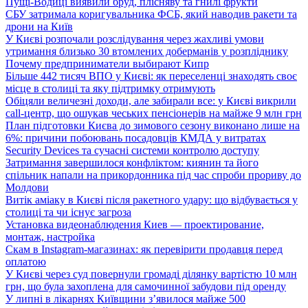
Пущі-Водиці виявили бруд, плісняву та гнилі фрукти
СБУ затримала коригувальника ФСБ, який наводив ракети та
дрони на Київ
У Києві розпочали розслідування через жахливі умови
утримання близько 30 втомлених доберманів у розпліднику
Почему предприниматели выбирают Кипр
Більше 442 тисяч ВПО у Києві: як переселенці знаходять своє
місце в столиці та яку підтримку отримують
Обіцяли величезні доходи, але забирали все: у Києві викрили
call-центр, що ошукав чеських пенсіонерів на майже 9 млн грн
План підготовки Києва до зимового сезону виконано лише на
6%: причини побоювань посадовців КМДА у витратах
Security Devices та сучасні системи контролю доступу
Затримання завершилося конфліктом: киянин та його
спільник напали на прикордонника під час спроби прориву до
Молдови
Витік аміаку в Києві після ракетного удару: що відбувається у
столиці та чи існує загроза
Установка видеонаблюдения Киев — проектирование,
монтаж, настройка
Скам в Instagram-магазинах: як перевірити продавця перед
оплатою
У Києві через суд повернули громаді ділянку вартістю 10 млн
грн, що була захоплена для самочинної забудови під оренду
У липні в лікарнях Київщини з’явилося майже 500