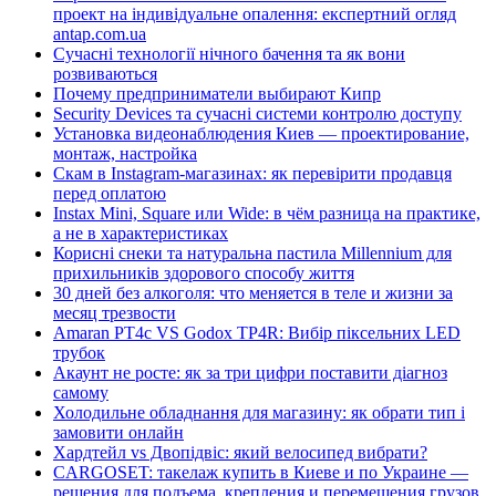
проект на індивідуальне опалення: експертний огляд
antap.com.ua
Сучасні технології нічного бачення та як вони
розвиваються
Почему предприниматели выбирают Кипр
Security Devices та сучасні системи контролю доступу
Установка видеонаблюдения Киев — проектирование,
монтаж, настройка
Скам в Instagram-магазинах: як перевірити продавця
перед оплатою
Instax Mini, Square или Wide: в чём разница на практике,
а не в характеристиках
Корисні снеки та натуральна пастила Millennium для
прихильників здорового способу життя
30 дней без алкоголя: что меняется в теле и жизни за
месяц трезвости
Amaran PT4c VS Godox TP4R: Вибір піксельних LED
трубок
Акаунт не росте: як за три цифри поставити діагноз
самому
Холодильне обладнання для магазину: як обрати тип і
замовити онлайн
Хардтейл vs Двопідвіс: який велосипед вибрати?
CARGOSET: такелаж купить в Киеве и по Украине —
решения для подъема, крепления и перемещения грузов