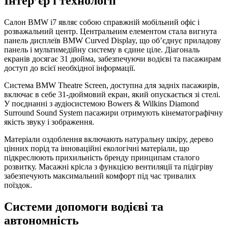
Інтер’єр і технології
Салон BMW i7 являє собою справжній мобільний офіс і
розважальний центр. Центральним елементом стала вигнута
панель дисплеїв BMW Curved Display, що об’єднує приладову
панель і мультимедійну систему в єдине ціле. Діагональ
екранів досягає 31 дюйма, забезпечуючи водієві та пасажирам
доступ до всієї необхідної інформації.
Система BMW Theatre Screen, доступна для задніх пасажирів,
включає в себе 31-дюймовий екран, який опускається зі стелі.
У поєднанні з аудіосистемою Bowers & Wilkins Diamond
Surround Sound System пасажири отримують кінематографічну
якість звуку і зображення.
Матеріали оздоблення включають натуральну шкіру, дерево
цінних порід та інноваційні екологічні матеріали, що
підкреслюють прихильність бренду принципам сталого
розвитку. Масажні крісла з функцією вентиляції та підігріву
забезпечують максимальний комфорт під час тривалих
поїздок.
Системи допомоги водієві та
автономність