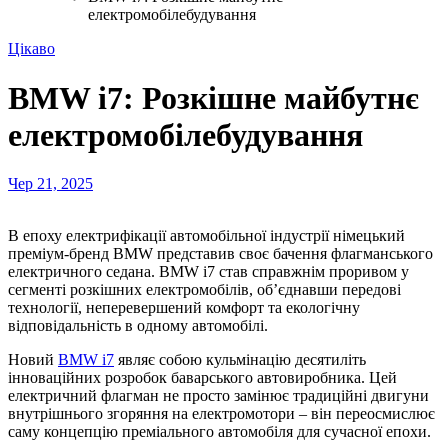
електромобілебудування
Цікаво
BMW i7: Розкішне майбутнє
електромобілебудування
Чер 21, 2025
В епоху електрифікації автомобільної індустрії німецький
преміум-бренд BMW представив своє бачення флагманського
електричного седана. BMW i7 став справжнім проривом у
сегменті розкішних електромобілів, об’єднавши передові
технології, неперевершений комфорт та екологічну
відповідальність в одному автомобілі.
Новий
BMW i7
являє собою кульмінацію десятиліть
інноваційних розробок баварського автовиробника. Цей
електричний флагман не просто замінює традиційні двигуни
внутрішнього згоряння на електромотори – він переосмислює
саму концепцію преміального автомобіля для сучасної епохи.