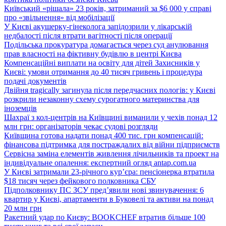
Київський «рішала» 23 років, затриманий за $6 000 у справі
про «звільнення» від мобілізації
У Києві акушерку-гінеколога запідозрили у лікарській
недбалості після втрати вагітності після операції
Подільська прокуратура домагається через суд анулювання
прав власності на фіктивну будівлю в центрі Києва
Компенсаційні виплати на освіту для дітей Захисників у
Києві: умови отримання до 40 тисяч гривень і процедура
подачі документів
Двійня tragically загинула після передчасних пологів: у Києві
розкрили незаконну схему сурогатного материнства для
іноземців
Шахраї з кол-центрів на Київщині виманили у чехів понад 12
млн грн: організаторів чекає судові розгляди
Київщина готова надати понад 400 тис. грн компенсацій:
фінансова підтримка для постраждалих від війни підприємств
Сервісна заміна елементів живлення лічильників та проект на
індивідуальне опалення: експертний огляд antap.com.ua
У Києві затримали 23-річного кур’єра: пенсіонерка втратила
$18 тисяч через фейкового полковника СБУ
Підполковнику ПС ЗСУ пред’явили нові звинувачення: 6
квартир у Києві, апартаменти в Буковелі та активи на понад
20 млн грн
Ракетний удар по Києву: BOOKCHEF втратив більше 100