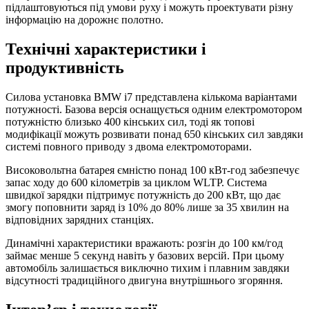
підлаштовуються під умови руху і можуть проектувати різну
інформацію на дорожнє полотно.
Технічні характеристики і
продуктивність
Силова установка BMW i7 представлена кількома варіантами
потужності. Базова версія оснащується одним електромотором
потужністю близько 400 кінських сил, тоді як топові
модифікації можуть розвивати понад 650 кінських сил завдяки
системі повного приводу з двома електромоторами.
Високовольтна батарея ємністю понад 100 кВт-год забезпечує
запас ходу до 600 кілометрів за циклом WLTP. Система
швидкої зарядки підтримує потужність до 200 кВт, що дає
змогу поповнити заряд із 10% до 80% лише за 35 хвилин на
відповідних зарядних станціях.
Динамічні характеристики вражають: розгін до 100 км/год
займає менше 5 секунд навіть у базових версій. При цьому
автомобіль залишається виключно тихим і плавним завдяки
відсутності традиційного двигуна внутрішнього згоряння.