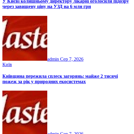
У Києві колишньому директору лікарні оголосили підозру
через завищену ціну на УЗД на 6 млн грн
admin
Сер 7, 2026
Київ
Київщина пережила сплеск загорянь: майже 2 тисячі
пожеж за рік у природних екосистемах
admin
Сер 7, 2026