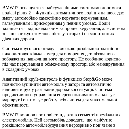
BMW i7 оснащується найсучаснішими системами допомоги
водієві рівня 2+. Функція автоматичного водіння на шосе дає
змогу автомобілю самостійно керувати кермуванням,
гальмуванням і прискоренням у певних умовах. Водій
залишається відповідальним за процес керування, але система
значно знижує стомлюваність у заторах і на монотонних
ділянках дороги.
Система кругового огляду з високою роздільною здатністю
використовує кілька камер для створення деталізованого
зображення навколишнього простору. Це особливо корисно
під час паркування в обмеженому просторі або маневрування
в складних умовах.
Адаптивний круїз-контроль із функцією Stop&Go може
повністю зупинити автомобіль у заторі та автоматично
відновити рух у разі зміни дорожньої ситуації. Система
предиктивного управління енергоспоживанням аналізує
маршрут і оптимізує роботу всіх систем для максимальної
ефективності.
BMW i7 встановлює нові стандарти в сегменті преміальних
електромобілів. Цей автомобіль доводить, що майбутнє
розкішного автомобілебудування нерозривно пов’язане з