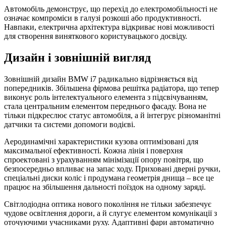
Автомобіль демонструє, що перехід до електромобільності не
означає компроміси в галузі розкоші або продуктивності.
Навпаки, електрична архітектура відкриває нові можливості
для створення виняткового користувацького досвіду.
Дизайн і зовнішній вигляд
Зовнішній дизайн BMW i7 радикально відрізняється від
попередників. Збільшена фірмова решітка радіатора, що тепер
виконує роль інтелектуального елемента з підсвічуванням,
стала центральним елементом переднього фасаду. Вона не
тільки підкреслює статус автомобіля, а й інтегрує різноманітні
датчики та системи допомоги водієві.
Аеродинамічні характеристики кузова оптимізовані для
максимальної ефективності. Кожна лінія і поверхня
спроектовані з урахуванням мінімізації опору повітря, що
безпосередньо впливає на запас ходу. Приховані дверні ручки,
спеціальні диски коліс і продумана геометрія днища – все це
працює на збільшення дальності поїздок на одному заряді.
Світлодіодна оптика нового покоління не тільки забезпечує
чудове освітлення дороги, а й слугує елементом комунікації з
оточуючими учасниками руху. Адаптивні фари автоматично