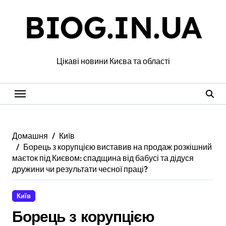
Перейти
BIOG.IN.UA
до
вмісту
Цікаві новини Києва та області
Домашня
Київ
Борець з корупцією виставив на продаж розкішний
маєток під Києвом: спадщина від бабусі та дідуся
дружини чи результати чесної праці?
Київ
Борець з корупцією