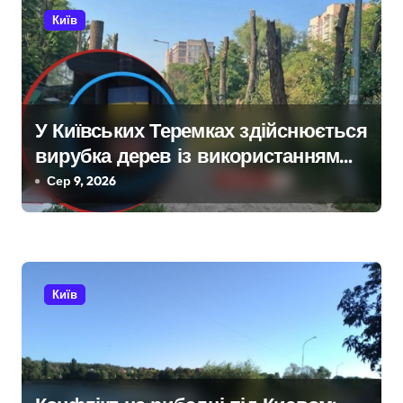
с
Київ
і
в
У Київських Теремках здійснюється
вирубка дерев із використанням
спецтехніки, переданої
Сер 9, 2026
британськими партнерами для ЗСУ
Київ