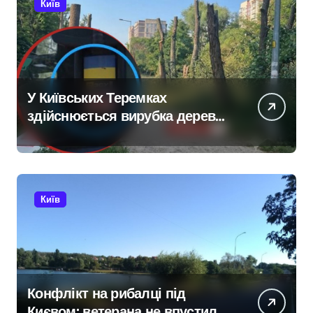
Київ
У Київських Теремках
здійснюється вирубка дерев
із використанням спецтехніки,
переданої британськими
партнерами для ЗСУ
Київ
Конфлікт на рибалці під
Києвом: ветерана не впустили