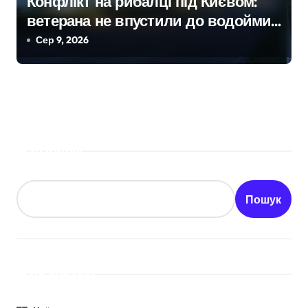
Конфлікт на рибалці під Києвом:
ветерана не впустили до водойми
в Княжичах
Сер 9, 2026
Пошук
Пошук
Категорії