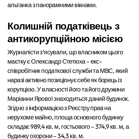
альтанка з панорамними вікнами.
Колишній податківець з
антикорупційною місією
Журналісти з’ясували, що власником цього
маєтку є Олександр Стетюха – екс-
співробітник податкової служби та МВС, який
наразі активно позиціонує себе як борець із
корупцією. У власності його та його дружини
Маріанни Ярової знаходиться даний будинок.
Згідно з інформацією з Реєстру прав на
нерухоме майно, площа основного будинку
складає 989,4 кв. м, гостьового – 374,9 кв. м, а
будинку охорони – 34,3 кв. м.