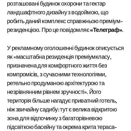
розташовані будинок охорони та гектар
ландшафтного дизайну з водоймою, що
робить даний комплекс справжньою преміум-
резиденцією. Про це повідомляє
«Телеграф»
.
У рекламному оголошенні будинок описується
як «масштабна резиденція преміумкласу,
призначена для комфортного життя без
компромісів, з сучасними технологіями,
ретельно продуманою архітектурою та
незрівнянним рівнем зручності». Його
територія більше нагадує приватний готель,
ніж звичайну садибу: тут є велика відкритою
зона для відпочинку з багаторівневою
підсвіткою басейну та окрема крита тераса-