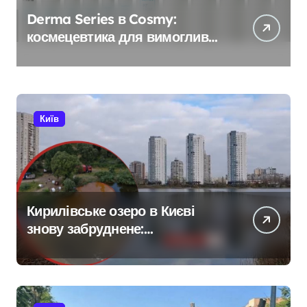
Derma Series в Cosmy:
космецевтика для вимогливої
шкіри
Київ
Кирилівське озеро в Києві
знову забруднене:
нафтопродукти потрапили у
водойму після російської
атаки 8 серпня