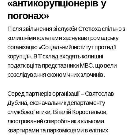
«антикорупціонерів у
погонах»
Після звільнення зі служби Стетюха спільно з
колишніми колегами заснував громадську
організацію «Соціальний інститут протидії
корупції». В її склад входять колишні
податківці та представники МВС, що вели
розслідування економічних злочинів.
Серед партнерів організації – Святослав
Дубина, ексначальник департаменту
службової етики, Віталій Коростельов,
люстрований співробітник з кількома
квартирами та паркомісцями в елітних