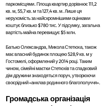
паркомісцями. Площа квартир дорівнює 111,2
кв. м, 55,7 кв. м та 127,4 кв. м. Лише ця
нерухомість за найскромнішими оцінками
коштує близько $780 тис. У підсумку, загальна
вартість майна перевищує $5 млн.
Батько Олександра, Микола Стетюха, також
має власний будинок площею 528,9 кв. м у
Гостомелі, оформлений у 2014 році. Таким
чином, сімейні маєтки Стетюхів та спадковий
дім дружини знаходяться поруч, утворюючи
своєрідний «анклав родинного благополуччя».
Громадська організація