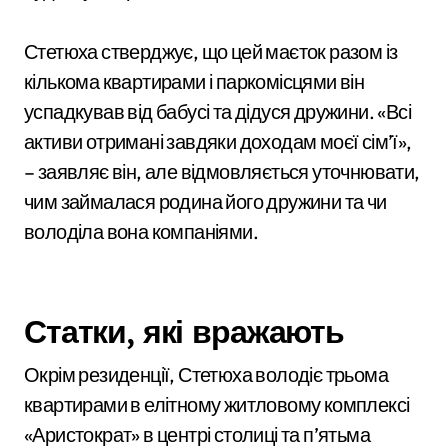
Стетюха стверджує, що цей маєток разом із
кількома квартирами і паркомісцями він
успадкував від бабусі та дідуся дружини. «Всі
активи отримані завдяки доходам моєї сім’ї»,
– заявляє він, але відмовляється уточнювати,
чим займалася родина його дружини та чи
володіла вона компаніями.
Статки, які вражають
Окрім резиденції, Стетюха володіє трьома
квартирами в елітному житловому комплексі
«Аристократ» в центрі столиці та п’ятьма