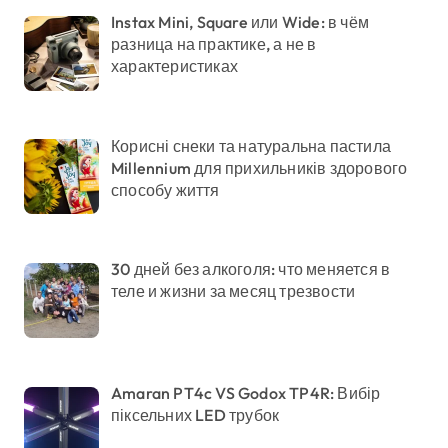
Instax Mini, Square или Wide: в чём
разница на практике, а не в
характеристиках
Корисні снеки та натуральна пастила
Millennium для прихильників здорового
способу життя
30 дней без алкоголя: что меняется в
теле и жизни за месяц трезвости
Amaran PT4c VS Godox TP4R: Вибір
піксельних LED трубок