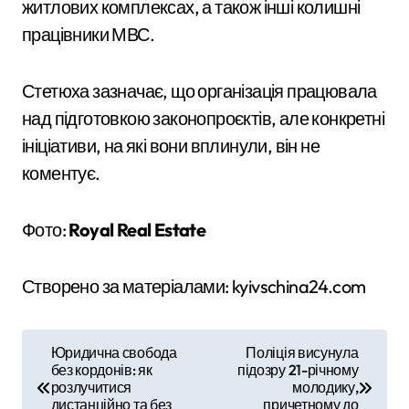
житлових комплексах, а також інші колишні
працівники МВС.
Стетюха зазначає, що організація працювала
над підготовкою законопроєктів, але конкретні
ініціативи, на які вони вплинули, він не
коментує.
Фото:
Royal Real Estate
Створено за матеріалами: kyivschina24.com
Н
Юридична свобода
Поліція висунула
без кордонів: як
підозру 21-річному
а
розлучитися
молодику,
дистанційно та без
причетному до