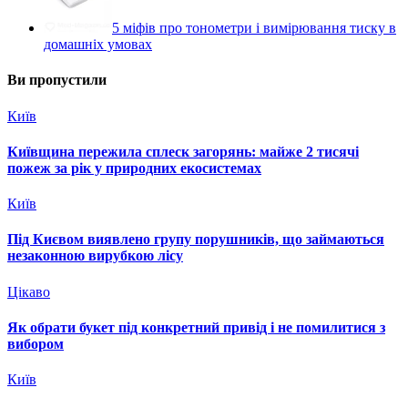
5 міфів про тонометри і вимірювання тиску в
домашніх умовах
Ви пропустили
Київ
Київщина пережила сплеск загорянь: майже 2 тисячі
пожеж за рік у природних екосистемах
Київ
Під Києвом виявлено групу порушників, що займаються
незаконною вирубкою лісу
Цікаво
Як обрати букет під конкретний привід і не помилитися з
вибором
Київ