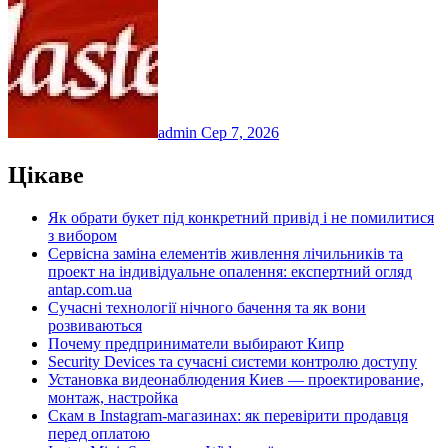
admin
Сер 7, 2026
Цікаве
Як обрати букет під конкретний привід і не помилитися
з вибором
Сервісна заміна елементів живлення лічильників та
проект на індивідуальне опалення: експертний огляд
antap.com.ua
Сучасні технології нічного бачення та як вони
розвиваються
Почему предприниматели выбирают Кипр
Security Devices та сучасні системи контролю доступу
Установка видеонаблюдения Киев — проектирование,
монтаж, настройка
Скам в Instagram-магазинах: як перевірити продавця
перед оплатою