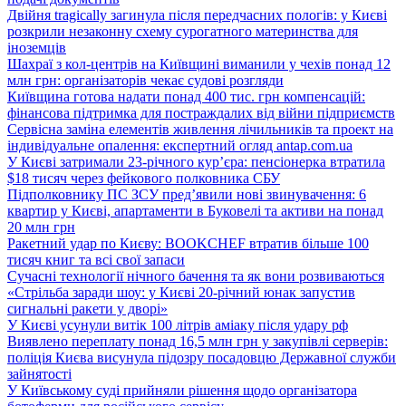
Двійня tragically загинула після передчасних пологів: у Києві
розкрили незаконну схему сурогатного материнства для
іноземців
Шахраї з кол-центрів на Київщині виманили у чехів понад 12
млн грн: організаторів чекає судові розгляди
Київщина готова надати понад 400 тис. грн компенсацій:
фінансова підтримка для постраждалих від війни підприємств
Сервісна заміна елементів живлення лічильників та проект на
індивідуальне опалення: експертний огляд antap.com.ua
У Києві затримали 23-річного кур’єра: пенсіонерка втратила
$18 тисяч через фейкового полковника СБУ
Підполковнику ПС ЗСУ пред’явили нові звинувачення: 6
квартир у Києві, апартаменти в Буковелі та активи на понад
20 млн грн
Ракетний удар по Києву: BOOKCHEF втратив більше 100
тисяч книг та всі свої запаси
Сучасні технології нічного бачення та як вони розвиваються
«Стрільба заради шоу: у Києві 20-річний юнак запустив
сигнальні ракети у дворі»
У Києві усунули витік 100 літрів аміаку після удару рф
Виявлено переплату понад 16,5 млн грн у закупівлі серверів:
поліція Києва висунула підозру посадовцю Державної служби
зайнятості
У Київському суді прийняли рішення щодо організатора