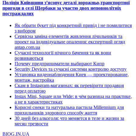
Поліція Київщини з’ясовує деталі дорожньо-транспортної
пригоди в селі Щербаки за участю двох неповнолітніх
постраждалих
Як обрати букет під конкретний привід і не помилитися
з вибором
Сервісна заміна елементів живлення лічильників та
проект на індивідуальне опалення: експертний огляд
antap.com.ua
Сучасні технології нічного бачення та як вони
розвиваються
Почему предприниматели выбирают Кипр
Security Devices та сучасні системи контролю доступу
Установка видеонаблюдения Киев — проектирование,
монтаж, настройка
Скам в Instagram-магазинах: як перевірити продавця
перед оплатою
Instax Mini, Square или Wide: в чём разница на практике,
а не в характеристиках
Корисні снеки та натуральна пастила Millennium для
прихильників здорового способу життя
30 дней без алкоголя: что меняется в теле и жизни за
месяц трезвости
BIOG.IN.UA