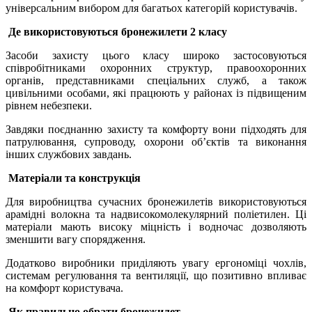
універсальним вибором для багатьох категорій користувачів.
Де використовуються бронежилети 2 класу
Засоби захисту цього класу широко застосовуються
співробітниками охоронних структур, правоохоронних
органів, представниками спеціальних служб, а також
цивільними особами, які працюють у районах із підвищеним
рівнем небезпеки.
Завдяки поєднанню захисту та комфорту вони підходять для
патрулювання, супроводу, охорони об’єктів та виконання
інших службових завдань.
Матеріали та конструкція
Для виробництва сучасних бронежилетів використовуються
арамідні волокна та надвисокомолекулярний поліетилен. Ці
матеріали мають високу міцність і водночас дозволяють
зменшити вагу спорядження.
Додатково виробники приділяють увагу ергономіці чохлів,
системам регулювання та вентиляції, що позитивно впливає
на комфорт користувача.
Як правильно обрати бронежилет