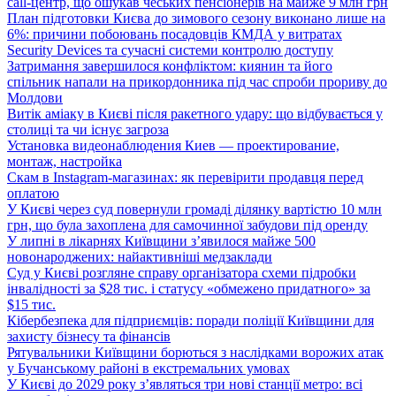
call-центр, що ошукав чеських пенсіонерів на майже 9 млн грн
План підготовки Києва до зимового сезону виконано лише на
6%: причини побоювань посадовців КМДА у витратах
Security Devices та сучасні системи контролю доступу
Затримання завершилося конфліктом: киянин та його
спільник напали на прикордонника під час спроби прориву до
Молдови
Витік аміаку в Києві після ракетного удару: що відбувається у
столиці та чи існує загроза
Установка видеонаблюдения Киев — проектирование,
монтаж, настройка
Скам в Instagram-магазинах: як перевірити продавця перед
оплатою
У Києві через суд повернули громаді ділянку вартістю 10 млн
грн, що була захоплена для самочинної забудови під оренду
У липні в лікарнях Київщини з’явилося майже 500
новонароджених: найактивніші медзаклади
Суд у Києві розгляне справу організатора схеми підробки
інвалідності за $28 тис. і статусу «обмежено придатного» за
$15 тис.
Кібербезпека для підприємців: поради поліції Київщини для
захисту бізнесу та фінансів
Рятувальники Київщини борються з наслідками ворожих атак
у Бучанському районі в екстремальних умовах
У Києві до 2029 року з’являться три нові станції метро: всі