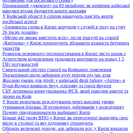
ботоферми для російського сервісу
Прощальний «джекпот» на 83 мільйони: як керівник київської
швидкої віддав бюджетні кошти шахраям
У Київській області 6 серпня вшанують пам’ять жертв
російської агресії
«Зловмисна схема в Києві: корупція у службі в тилу на суму
26 тисяч доларів»
«Метро не зможе вмістити всіх»: після трагедії на станції
«Квітнева» у Києві пропонують збільшити кількість бетонних
укриттів
Розвиток резервного теплопостачання в Києві: місто разом з
Агентством відновлення укладають контракти на понад 1,5
ГВт потужностей
Смертельний обстріл станції на Київщині: пояснення
Укрзалізниці щодо заборони руху поїздів під час атак
Жахливі умови для дітей: у київській філії табору «Артек» в
Пущі-Водиці виявили бруд, плісняву та гнилі фрукти
СБУ затримала коригувальника ФСБ, який наводив ракети та
дрони на Київ
У Києві розпочали розслідування через жахливі умови
утримання близько 30 втомлених доберманів у розпліднику
Почему предприниматели выбирают Кипр
Більше 442 тисяч ВПО у Києві: як переселенці знаходять своє
місце в столиці та яку підтримку отримують
Обіцяли величезні доходи, але забирали все: у Києві викрили