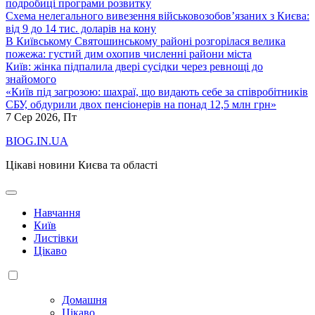
подробиці програми розвитку
Схема нелегального вивезення військовозобов’язаних з Києва:
від 9 до 14 тис. доларів на кону
В Київському Святошинському районі розгорілася велика
пожежа: густий дим охопив численні райони міста
Київ: жінка підпалила двері сусідки через ревнощі до
знайомого
«Київ під загрозою: шахраї, що видають себе за співробітників
СБУ, обдурили двох пенсіонерів на понад 12,5 млн грн»
7
Сер 2026, Пт
BIOG.IN.UA
Цікаві новини Києва та області
Навчання
Київ
Листівки
Цікаво
Домашня
Цікаво