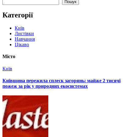
Пошук
Категорії
Київ
Листівки
Навчання
Цікаво
Місто
Київ
Київщина пережила сплеск загорянь: майже 2 тисячі
пожеж за рік у природних екосистемах