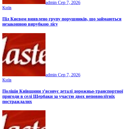
admin
Сер 7, 2026
Київ
Під Києвом виявлено групу порушників, що займаються
незаконною вирубкою лісу
admin
Сер 7, 2026
Київ
Поліція Київщини з’ясовує деталі дорожньо-транспортної
пригоди в селі Щербаки за участю двох неповнолітніх
постраждалих