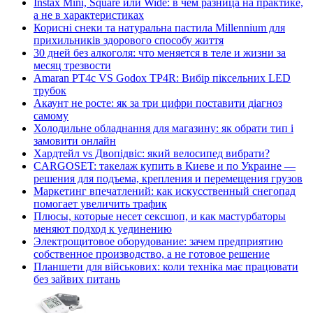
Instax Mini, Square или Wide: в чём разница на практике,
а не в характеристиках
Корисні снеки та натуральна пастила Millennium для
прихильників здорового способу життя
30 дней без алкоголя: что меняется в теле и жизни за
месяц трезвости
Amaran PT4c VS Godox TP4R: Вибір піксельних LED
трубок
Акаунт не росте: як за три цифри поставити діагноз
самому
Холодильне обладнання для магазину: як обрати тип і
замовити онлайн
Хардтейл vs Двопідвіс: який велосипед вибрати?
CARGOSET: такелаж купить в Киеве и по Украине —
решения для подъема, крепления и перемещения грузов
Маркетинг впечатлений: как искусственный снегопад
помогает увеличить трафик
Плюсы, которые несет сексшоп, и как мастурбаторы
меняют подход к уединению
Электрощитовое оборудование: зачем предприятию
собственное производство, а не готовое решение
Планшети для військових: коли техніка має працювати
без зайвих питань