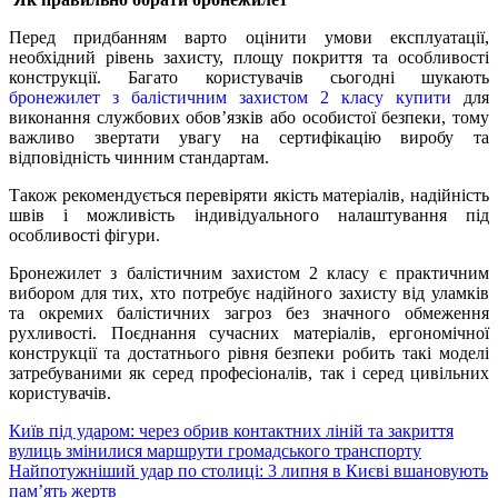
Перед придбанням варто оцінити умови експлуатації,
необхідний рівень захисту, площу покриття та особливості
конструкції. Багато користувачів сьогодні шукають
бронежилет з балістичним захистом 2 класу купити
для
виконання службових обов’язків або особистої безпеки, тому
важливо звертати увагу на сертифікацію виробу та
відповідність чинним стандартам.
Також рекомендується перевіряти якість матеріалів, надійність
швів і можливість індивідуального налаштування під
особливості фігури.
Бронежилет з балістичним захистом 2 класу є практичним
вибором для тих, хто потребує надійного захисту від уламків
та окремих балістичних загроз без значного обмеження
рухливості. Поєднання сучасних матеріалів, ергономічної
конструкції та достатнього рівня безпеки робить такі моделі
затребуваними як серед професіоналів, так і серед цивільних
користувачів.
Навігація
Київ під ударом: через обрив контактних ліній та закриття
вулиць змінилися маршрути громадського транспорту
записів
Найпотужніший удар по столиці: 3 липня в Києві вшановують
пам’ять жертв