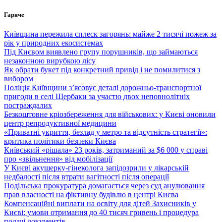
Перейти
Гаряче
до
вмісту
Київщина пережила сплеск загорянь: майже 2 тисячі пожеж за
рік у природних екосистемах
Під Києвом виявлено групу порушників, що займаються
незаконною вирубкою лісу
Як обрати букет під конкретний привід і не помилитися з
вибором
Поліція Київщини з’ясовує деталі дорожньо-транспортної
пригоди в селі Щербаки за участю двох неповнолітніх
постраждалих
Безкоштовне кріозбереження для військових: у Києві оновили
центр репродуктивної медицини
«Приватні укриття, безлад у метро та відсутність стратегії»:
критика політики безпеки Києва
Київський «рішала» 23 років, затриманий за $6 000 у справі
про «звільнення» від мобілізації
У Києві акушерку-гінеколога запідозрили у лікарській
недбалості після втрати вагітності після операції
Подільська прокуратура домагається через суд анулювання
прав власності на фіктивну будівлю в центрі Києва
Компенсаційні виплати на освіту для дітей Захисників у
Києві: умови отримання до 40 тисяч гривень і процедура
подачі документів