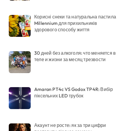
Корисні снеки та натуральна пастила
Millennium для прихильників
здорового способу життя
30 дней без алкоголя: что меняется в
теле и жизни за месяц трезвости
Amaran PT4c VS Godox TP4R: Вибір
піксельних LED трубок
Акаунт не росте: як за три цифри