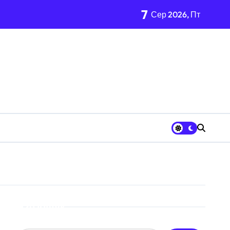
7
Сер 2026, Пт
 неповнолітніх постраждалих
Пошук