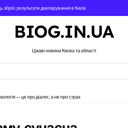
ь зброї: результати декларування в Києві
я в Днепре: диагностика, обслуживание и замена деталей
BIOG.IN.UA
ами мережі із 39 нелегальних казино
дського транспорту у Києві виявився найгарячішим
Цікаві новини Києва та області
міжнародної логістики
 оголосили підозру через завищену ціну на УЗД на 6 млн грн
майже 2 тисячі пожеж за рік у природних екосистемах
ів, що займаються незаконною вирубкою лісу
кологія — це про діалог, а не про страх
д і не помилитися з вибором
рожньо-транспортної пригоди в селі Щербаки за участю двох
ому сучасна
ськових: у Києві оновили центр репродуктивної медицини