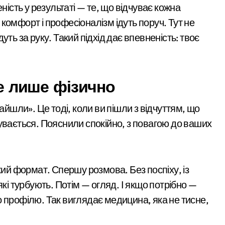
ненастоящий
ині: пояснення Укрзалізниці щодо заборони руху поїздів під ч
ність у результаті — те, що відчуває кожна
діагноз
е комфорт і професіоналізм ідуть поруч. Тут не
філії табору «Артек» в Пущі-Водиці виявили бруд, плісняву та
ть за руку. Такий підхід дає впевненість: твоє
який наводив ракети та дрони на Київ
ез жахливі умови утримання близько 30 втомлених добермані
не лише фізично
 Кипр
еселенці знаходять своє місце в столиці та яку підтримку от
айшли». Це тоді, коли ви пішли з відчуттям, що
увається. Пояснили спокійно, з повагою до ваших
ли все: у Києві викрили call-центр, що ошукав чеських пенсі
сезону виконано лише на 6%: причини побоювань посадовців 
контролю доступу
кий формат. Спершу розмова. Без поспіху, із
 киянин та його спільник напали на прикордонника під час 
які турбують. Потім — огляд. І якщо потрібно —
 профілю. Так виглядає медицина, яка не тисне,
дару: що відбувається у столиці та чи існує загроза
проектирование, монтаж, настройка