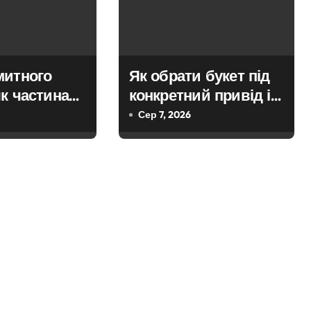
митного
Як обрати букет під
к частина
конкретний привід і
ної
не помилитися з
Сер 7, 2026
вибором