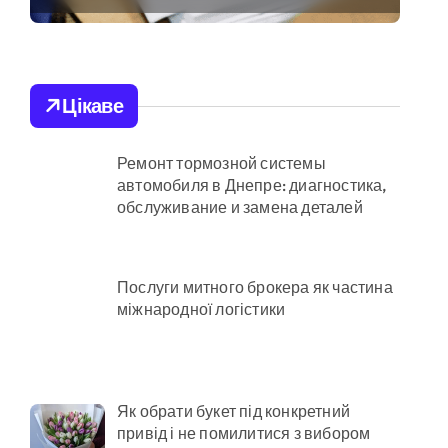
результати
ас атак
декларування в
 гнилі фрукти
Києві
Цікаве
в у розпліднику
Ремонт тормозной системы
автомобиля в Днепре: диагностика,
римують
обслуживание и замена деталей
онерів на майже 9 млн грн
КМДА у витратах
Послуги митного брокера як частина
міжнародної логістики
спроби прориву до Молдови
Як обрати букет під конкретний
привід і не помилитися з вибором