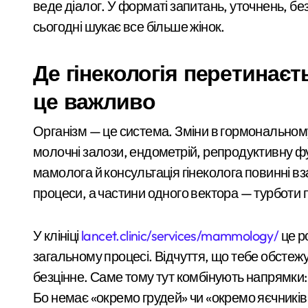
веде діалог. У форматі запитань, уточнень, без
Ракетний удар по Києву: BOOKCHEF втр
сьогодні шукає все більше жінок.
Сучасні технології нічного бачення т
«Стрільба заради шоу: у Києві 20-річ
Де гінекологія перетинаєт
Київ
У Києві усунули витік 100 літрів аміак
це важливо
Виявлено переплату понад 16,5 млн г
Організм — це система. Зміни в гормональном
У Київському суді прийняли рішення 
молочні залози, ендометрій, репродуктивну ф
мамолога й консультація гінеколога повинні 
Прощальний «джекпот» на 83 мільйони
процеси, а частини одного вектора — турботи п
У Київській області 6 серпня вшанують
«Зловмисна схема в Києві: корупція у 
У клініці
lancet.clinic/services/mammology/
це ро
У Києві колишньому
загальному процесі. Відчуття, що тебе обстежую
«Метро не зможе вмістити всіх»: після
директору лікарні
безцінне. Саме тому тут комбінують напрямки: 
Розвиток резервного теплопостачання
оголосили підозру
Бо немає «окремо грудей» чи «окремо яєчників
admin
Сер 7, 2026