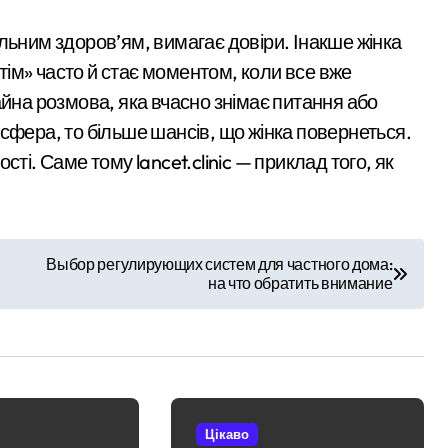
евірити продавця перед оплатою
льним здоров’ям, вимагає довіри. Інакше жінка
отім» часто й стає моментом, коли все вже
ділянку вартістю 10 млн грн, що була захоплена для самочинн
айна розмова, яка вчасно знімає питання або
ося майже 500 новонароджених: найактивніші медзаклади
сфера, то більше шансів, що жінка повернеться.
ора схеми підробки інвалідності за $28 тис. і статусу «обмеж
ті. Саме тому lancet.clinic — приклад того, як
барі у $2000 за ненастоящий діагноз
Выбор регулирующих систем для частного дома:
на что обратить внимание
Цікаво