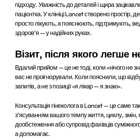
через завищену ціну
Смертельний обстріл станції на Київщ
підходу. Уважність до деталей і щира зацікавле
на УЗД на 6 млн грн
пацієнтка. У клініці Lancet створено простір, д
Жахливі умови для дітей: у київській 
просто лікують, а пояснюють, підтримують, веду
СБУ затримала коригувальника ФСБ, 
здоров’я — у надійних руках.
У Києві розпочали розслідування чер
Візит, після якого легше 
Почему предприниматели выбирают
Більше 442 тисяч ВПО у Києві: як пер
Вдалий прийом — це не тоді, коли «нічого не зн
вас не проігнорували. Коли пояснили, що відб
Обіцяли величезні доходи, але забира
запитів, а не з позиції «я лікар — я знаю».
План підготовки Києва до зимового 
Security Devices та сучасні системи 
Консультація гінеколога в Lancet — це саме та
Затримання завершилося конфліктом:
з’ясуванням вашого темпу життя, циклу, змін, 
дообстеження або супровід фахівців суміжного
Витік аміаку в Києві після ракетного у
а допомагає.
Установка видеонаблюдения Киев — 