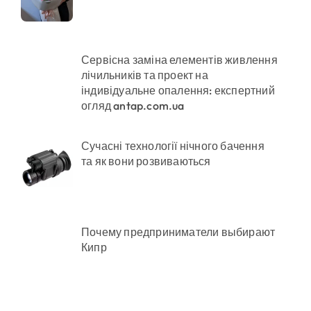
ої забудови під оренду
Сервісна заміна елементів живлення
лічильників та проект на
індивідуальне опалення: експертний
огляд antap.com.ua
ено придатного» за $15 тис.
Сучасні технології нічного бачення
та як вони розвиваються
Почему предприниматели выбирают
Кипр