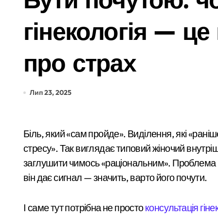
«Приватні укриття, безлад у метро та 
гінекологія — це 
Київський «рішала» 23 років, затриман
У Києві акушерку-гінеколога запідозри
про страх
Подільська прокуратура домагається 
Компенсаційні виплати на освіту для 
Лип 23, 2025
Двійня tragically загинула після пер
Шахраї з кол-центрів на Київщині вима
Біль, який «сам пройде». Виділення, які «раніше теж були». Цикл, що змістився, але «то від
Київщина готова надати понад 400 ти
стресу». Так виглядає типовий жіночий внутрі
заглушити чимось «раціональним». Проблема в
Сервісна заміна елементів живлення 
він дає сигнал — значить, варто його почути.
У Києві затримали 23-річного кур’єр
Підполковнику ПС ЗСУ пред’явили нові
І саме тут потрібна не просто
консультація гіне