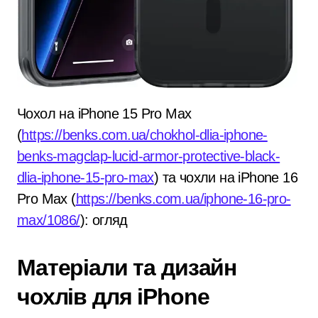
Чохол на iPhone 15 Pro Max
(
https://benks.com.ua/chokhol-dlia-iphone-
benks-magclap-lucid-armor-protective-black-
dlia-iphone-15-pro-max
) та чохли на iPhone 16
Pro Max (
https://benks.com.ua/iphone-16-pro-
max/1086/
): огляд
Матеріали та дизайн
чохлів для iPhone