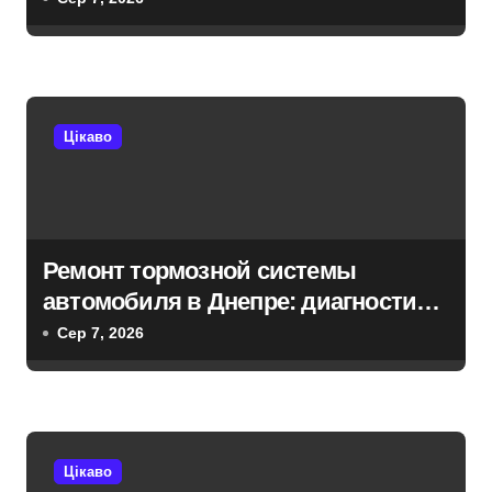
п
и
с
Цікаво
і
в
Ремонт тормозной системы
автомобиля в Днепре: диагностика,
обслуживание и замена деталей
Сер 7, 2026
Цікаво