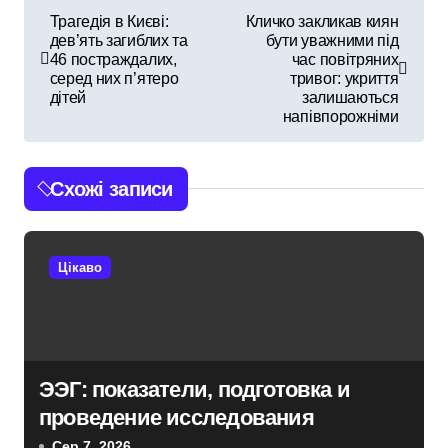
Н
Трагедія в Києві:
Кличко закликав киян
дев’ять загиблих та
бути уважними під
а
46 постраждалих,
час повітряних
серед них п’ятеро
тривог: укриття
в
дітей
залишаються
напівпорожніми
і
г
Схожі записи
а
ц
Цікаво
і
я
з
ЭЭГ: показатели, подготовка и
проведение исследования
а
Сер 7, 2026