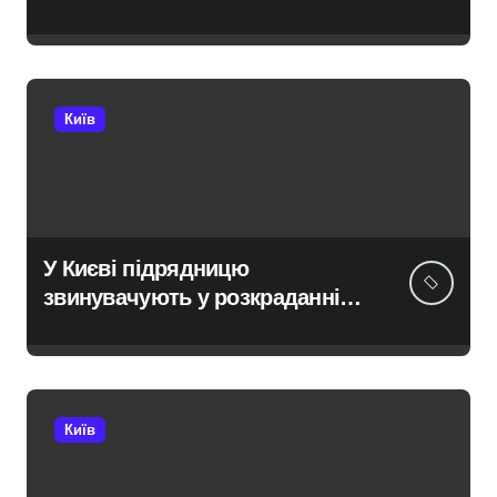
постраждалі на місці події
Київ
У Києві підрядницю
звинувачують у розкраданні
понад пів мільйона гривень
під час ремонту зони
«Вербне»
Київ