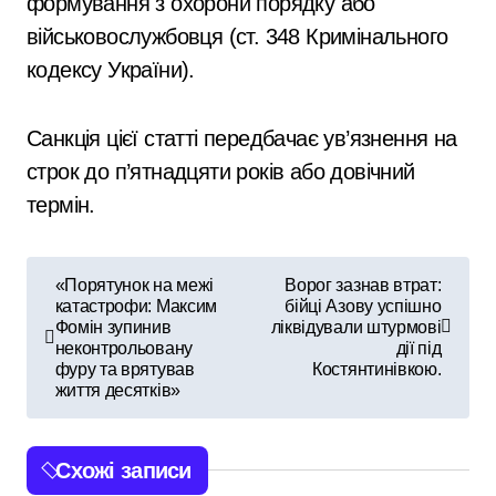
формування з охорони порядку або
військовослужбовця (ст. 348 Кримінального
кодексу України).
Санкція цієї статті передбачає ув’язнення на
строк до п’ятнадцяти років або довічний
термін.
Н
«Порятунок на межі
Ворог зазнав втрат:
катастрофи: Максим
бійці Азову успішно
а
Фомін зупинив
ліквідували штурмові
неконтрольовану
дії під
в
фуру та врятував
Костянтинівкою.
життя десятків»
і
г
Схожі записи