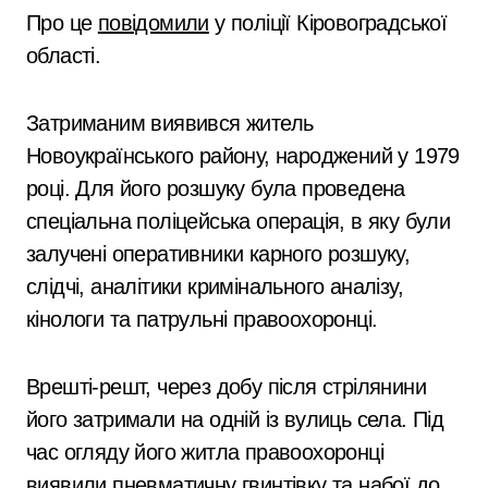
Про це
повідомили
у поліції Кіровоградської
області.
Затриманим виявився житель
Новоукраїнського району, народжений у 1979
році. Для його розшуку була проведена
спеціальна поліцейська операція, в яку були
залучені оперативники карного розшуку,
слідчі, аналітики кримінального аналізу,
кінологи та патрульні правоохоронці.
Врешті-решт, через добу після стрілянини
його затримали на одній із вулиць села. Під
час огляду його житла правоохоронці
виявили пневматичну гвинтівку та набої до