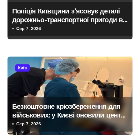
Поліція Київщини з’ясовує деталі
дорожньо-транспортної пригоди в
селі Щербаки за участю двох
Сер 7, 2026
неповнолітніх постраждалих
Київ
Безкоштовне кріозбереження для
військових: у Києві оновили центр
репродуктивної медицини
Сер 7, 2026