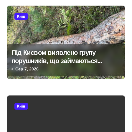
а
ц
Київ
і
я
з
Під Києвом виявлено групу
порушників, що займаються
а
незаконною вирубкою лісу
Сер 7, 2026
п
и
с
Київ
і
в