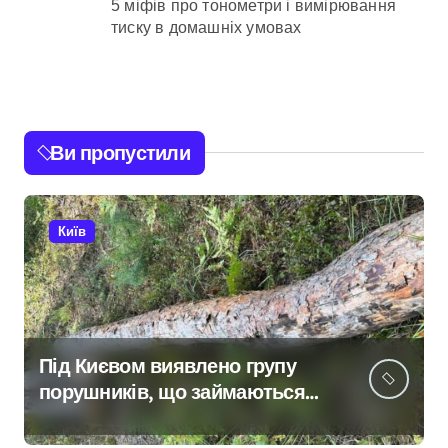
5 міфів про тонометри і вимірювання
тиску в домашніх умовах
Ви пропустили
Київ
Під Києвом виявлено групу
порушників, що займаються
незаконною вирубкою лісу