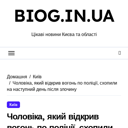
Перейти
BIOG.IN.UA
до
вмісту
Цікаві новини Києва та області
Домашня
Київ
Чоловіка, який відкрив вогонь по поліції, схопили
на наступний день після злочину
Київ
Чоловіка, який відкрив
вогонь по поліції, схопили