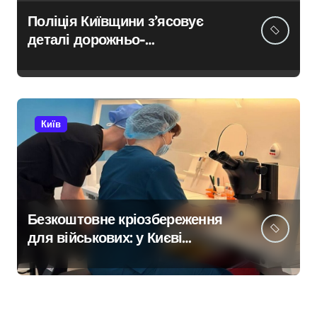
Поліція Київщини з’ясовує
деталі дорожньо-
транспортної пригоди в селі
Щербаки за участю двох
неповнолітніх постраждалих
Київ
Безкоштовне кріозбереження
для військових: у Києві
оновили центр
репродуктивної медицини