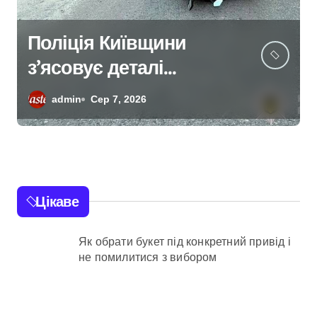
Безкоштовне
кріозбереження для
військових: у Києві
admin
Сер 7, 2026
оновили центр
репродуктивної
медицини
Цікаве
Як обрати букет під конкретний привід і
не помилитися з вибором