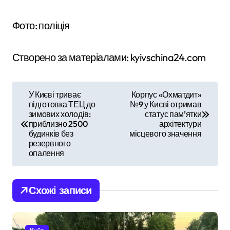
Фото: поліція
Створено за матеріалами: kyivschina24.com
Н
У Києві триває
Корпус «Охматдит»
підготовка ТЕЦ до
№9 у Києві отримав
а
зимових холодів:
статус пам’ятки
приблизно 2500
архітектури
в
будинків без
місцевого значення
резервного
і
опалення
г
Схожі записи
а
ц