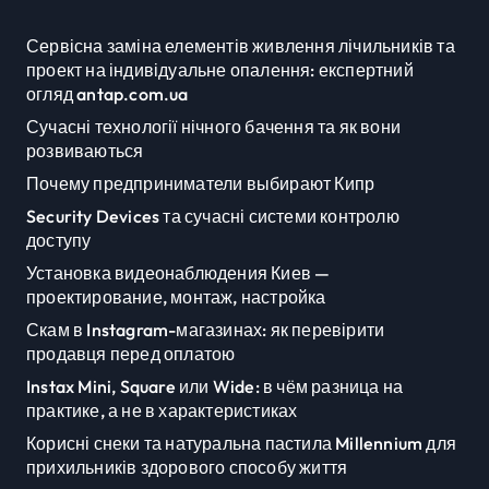
Сервісна заміна елементів живлення лічильників та
проект на індивідуальне опалення: експертний
огляд antap.com.ua
Сучасні технології нічного бачення та як вони
розвиваються
Почему предприниматели выбирают Кипр
Security Devices та сучасні системи контролю
доступу
Установка видеонаблюдения Киев —
проектирование, монтаж, настройка
Скам в Instagram-магазинах: як перевірити
продавця перед оплатою
Instax Mini, Square или Wide: в чём разница на
практике, а не в характеристиках
Корисні снеки та натуральна пастила Millennium для
прихильників здорового способу життя