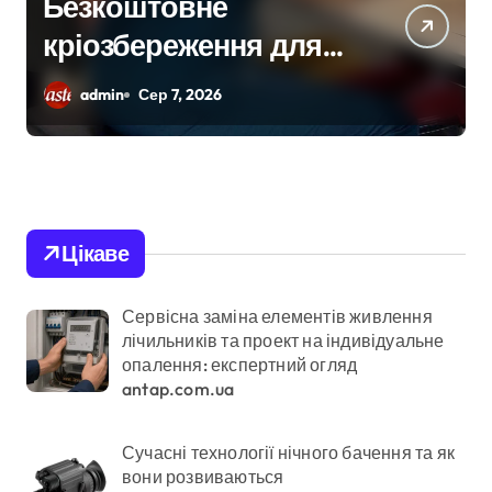
«Приватні укриття,
безлад у метро та
відсутність стратегії»:
admin
Сер 7, 2026
критика політики
безпеки Києва
Цікаве
Сервісна заміна елементів живлення
лічильників та проект на індивідуальне
опалення: експертний огляд
antap.com.ua
Сучасні технології нічного бачення та як
вони розвиваються