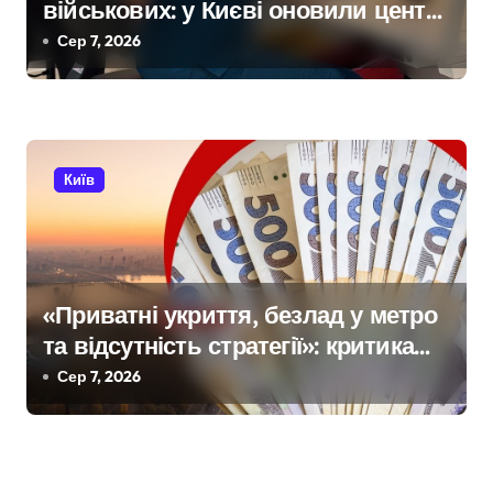
військових: у Києві оновили центр
репродуктивної медицини
Сер 7, 2026
Київ
«Приватні укриття, безлад у метро
та відсутність стратегії»: критика
політики безпеки Києва
Сер 7, 2026