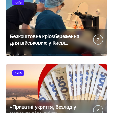
Київ
Безкоштовне кріозбереження
для військових: у Києві
оновили центр
репродуктивної медицини
Київ
«Приватні укриття, безлад у