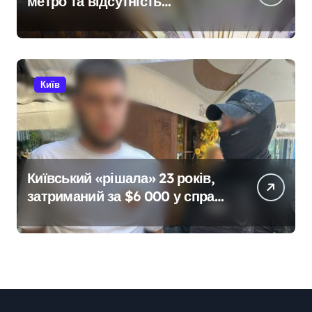
метро та відсутність
стратегії»: критика політики
безпеки Києва
Київ
Київський «рішала» 23 років,
затриманий за $6 000 у справі
про «звільнення» від
мобілізації