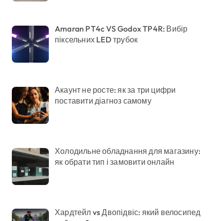
Amaran PT4c VS Godox TP4R: Вибір
піксельних LED трубок
Акаунт не росте: як за три цифри
поставити діагноз самому
Холодильне обладнання для магазину:
як обрати тип і замовити онлайн
Хардтейл vs Двопідвіс: який велосипед