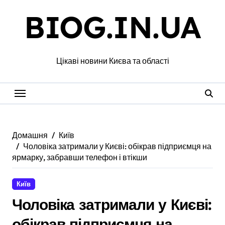
Перейти
BIOG.IN.UA
до
вмісту
Цікаві новини Києва та області
Домашня
Київ
Чоловіка затримали у Києві: обікрав підприємця на
ярмарку, забравши телефон і втікши
Київ
Чоловіка затримали у Києві:
обікрав підприємця на