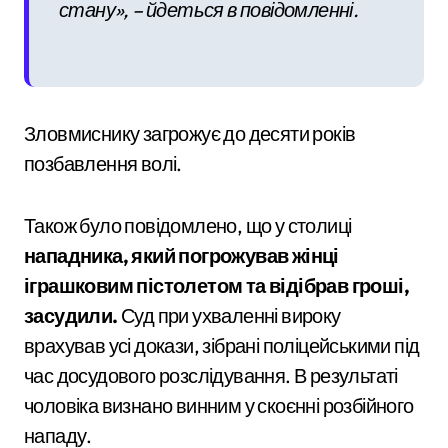
стану», – йдеться в повідомленні.
Зловмиснику загрожує до десяти років
позбавлення волі.
Також було повідомлено, що у столиці
нападника, який погрожував жінці
іграшковим пістолетом та відібрав гроші,
засудили.
Суд при ухваленні вироку
врахував усі докази, зібрані поліцейськими під
час досудового розслідування. В результаті
чоловіка визнано винним у скоєнні розбійного
нападу.