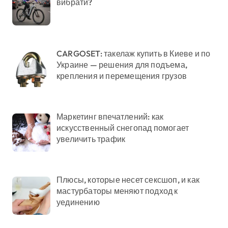
вибрати?
CARGOSET: такелаж купить в Киеве и по
Украине — решения для подъема,
крепления и перемещения грузов
Маркетинг впечатлений: как
искусственный снегопад помогает
увеличить трафик
Плюсы, которые несет сексшоп, и как
мастурбаторы меняют подход к
уединению