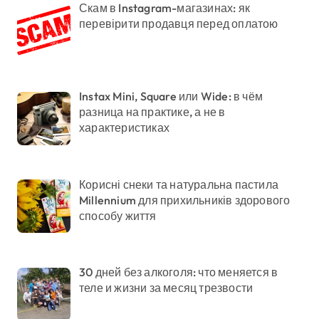
Скам в Instagram-магазинах: як
перевірити продавця перед оплатою
Instax Mini, Square или Wide: в чём
разница на практике, а не в
характеристиках
Корисні снеки та натуральна пастила
Millennium для прихильників здорового
способу життя
30 дней без алкоголя: что меняется в
теле и жизни за месяц трезвости