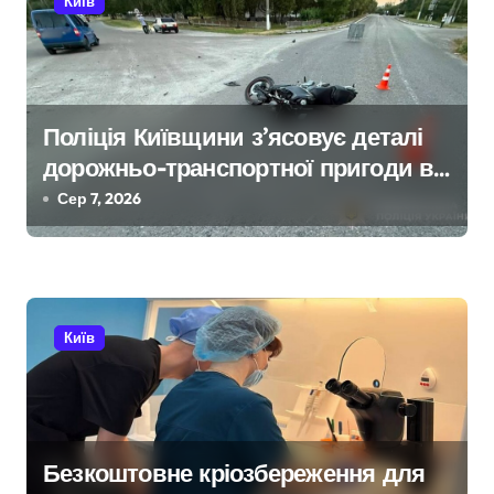
Київ
і
я
з
Поліція Київщини з’ясовує деталі
а
дорожньо-транспортної пригоди в
п
селі Щербаки за участю двох
Сер 7, 2026
неповнолітніх постраждалих
и
с
і
Київ
в
Безкоштовне кріозбереження для