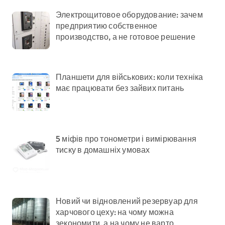
Электрощитовое оборудование: зачем
предприятию собственное
производство, а не готовое решение
Планшети для військових: коли техніка
має працювати без зайвих питань
5 міфів про тонометри і вимірювання
тиску в домашніх умовах
Новий чи відновлений резервуар для
харчового цеху: на чому можна
зекономити, а на чому не варто