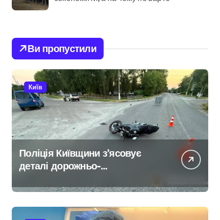
Ви пропустили
Київ
Поліція Київщини з’ясовує
деталі дорожньо-
транспортної пригоди в селі
Щербаки за участю двох
неповнолітніх постраждалих