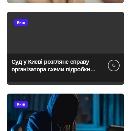
найактивніші медзаклади
Київ
Суд у Києві розгляне справу
організатора схеми підробки
інвалідності за $28 тис. і
статусу «обмежено
придатного» за $15 тис.
Київ