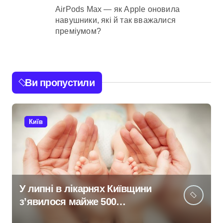
AirPods Max — як Apple оновила
навушники, які й так вважалися
преміумом?
Ви пропустили
Київ
У липні в лікарнях Київщини
з’явилося майже 500
новонароджених: