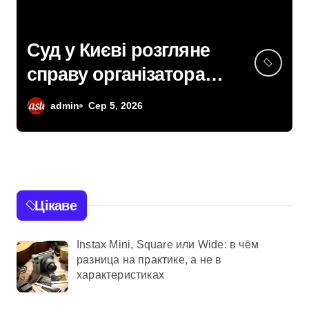
Кібербезпека для
підприємців: поради
поліції Київщини для
admin
Сер 4, 2026
захисту бізнесу та
фінансів
Цікаве
Instax Mini, Square или Wide: в чём
разница на практике, а не в
характеристиках