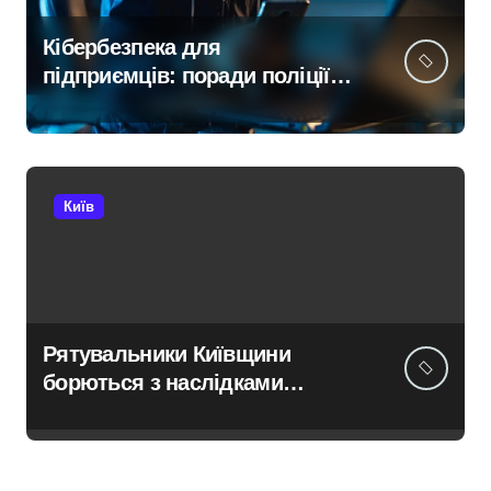
Кібербезпека для
підприємців: поради поліції
Київщини для захисту бізнесу
та фінансів
Київ
Рятувальники Київщини
борються з наслідками
ворожих атак у Бучанському
районі в екстремальних
умовах