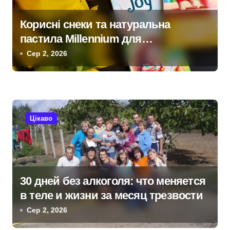
в
Корисні снеки та натуральна
пастила Millennium для
прихильників здорового способу
Сер 2, 2026
життя
Цікаво
30 дней без алкоголя: что меняется
в теле и жизни за месяц трезвости
Сер 2, 2026