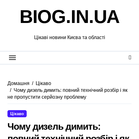
Перейти
BIOG.IN.UA
до
вмісту
Цікаві новини Києва та області
Домашня
Цікаво
Чому дизель димить: повний технічний розбір і як
не пропустити серйозну проблему
Цікаво
Чому дизель димить:
повний технічний розбір і як