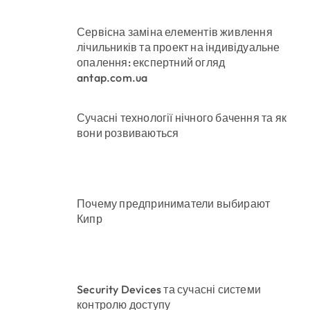
Сервісна заміна елементів живлення
лічильників та проект на індивідуальне
опалення: експертний огляд
antap.com.ua
Сучасні технології нічного бачення та як
вони розвиваються
Почему предприниматели выбирают
Кипр
Security Devices та сучасні системи
контролю доступу