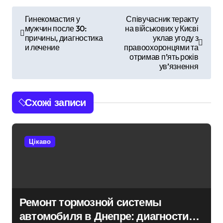
Н
Гинекомастия у
Співучасник теракту
мужчин после 30:
на військових у Києві
а
причины, диагностика
уклав угоду з
и лечение
правоохоронцями та
в
отримав п’ять років
ув’язнення
і
г
Схожі записи
а
ц
Цікаво
і
я
з
Ремонт тормозной системы
автомобиля в Днепре: диагностика,
а