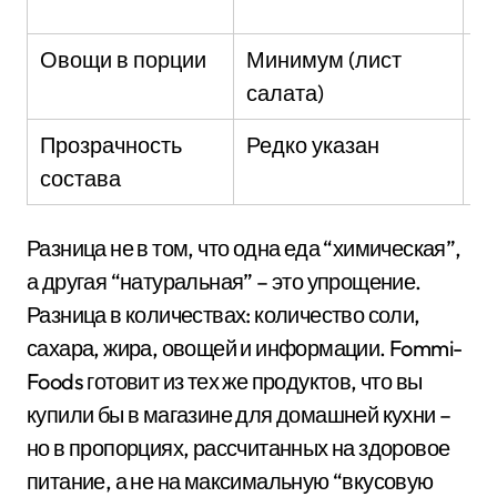
с
Овощи в порции
Минимум (лист
1
салата)
Прозрачность
Редко указан
П
состава
н
Разница не в том, что одна еда “химическая”,
а другая “натуральная” – это упрощение.
Разница в количествах: количество соли,
сахара, жира, овощей и информации. Fommi-
Foods готовит из тех же продуктов, что вы
купили бы в магазине для домашней кухни –
но в пропорциях, рассчитанных на здоровое
питание, а не на максимальную “вкусовую