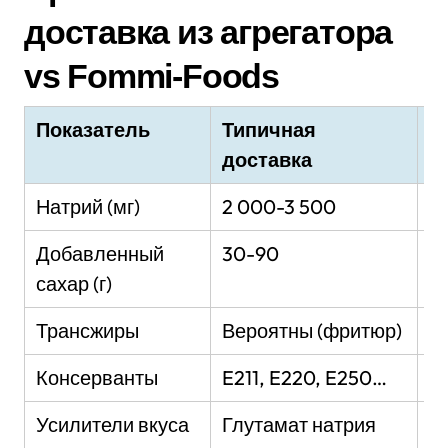
доставка из агрегатора
vs Fommi-Foods
Показатель
Типичная
О
доставка
F
Натрий (мг)
2 000-3 500
8
Добавленный
30-90
5
сахар (г)
Трансжиры
Вероятны (фритюр)
О
Консерванты
E211, E220, E250…
Н
Усилители вкуса
Глутамат натрия
Н