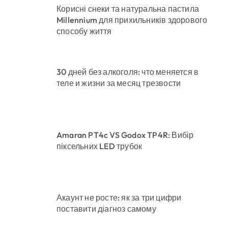
Корисні снеки та натуральна пастила
Millennium для прихильників здорового
способу життя
30 дней без алкоголя: что меняется в
теле и жизни за месяц трезвости
Amaran PT4c VS Godox TP4R: Вибір
піксельних LED трубок
Акаунт не росте: як за три цифри
поставити діагноз самому