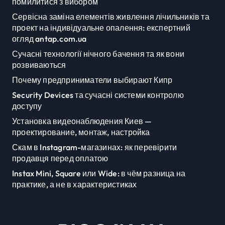
помилитися з вибором
Сервісна заміна елементів живлення лічильників та
проект на індивідуальне опалення: експертний
огляд antap.com.ua
Сучасні технології нічного бачення та як вони
розвиваються
Почему предприниматели выбирают Кипр
Security Devices та сучасні системи контролю
доступу
Установка видеонаблюдения Киев —
проектирование, монтаж, настройка
Скам в Instagram-магазинах: як перевірити
продавця перед оплатою
Instax Mini, Square или Wide: в чём разница на
практике, а не в характеристиках