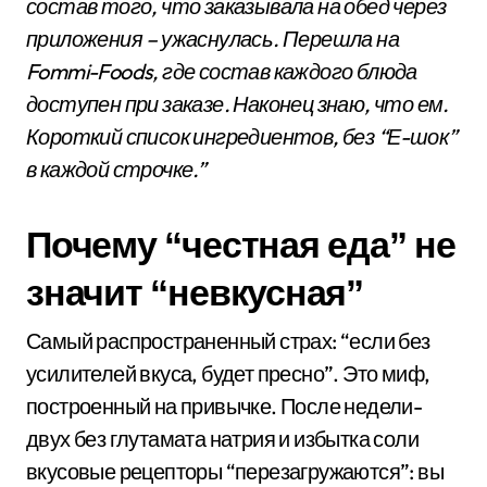
состав того, что заказывала на обед через
приложения – ужаснулась. Перешла на
Fommi-Foods, где состав каждого блюда
доступен при заказе. Наконец знаю, что ем.
Короткий список ингредиентов, без “Е-шок”
в каждой строчке.”
Почему “честная еда” не
значит “невкусная”
Самый распространенный страх: “если без
усилителей вкуса, будет пресно”. Это миф,
построенный на привычке. После недели-
двух без глутамата натрия и избытка соли
вкусовые рецепторы “перезагружаются”: вы