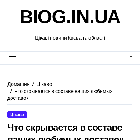
Перейти
BIOG.IN.UA
до
вмісту
Цікаві новини Києва та області
Домашня
Цікаво
Что скрывается в составе ваших любимых
доставок
Цікаво
Что скрывается в составе
ваших любимых доставок