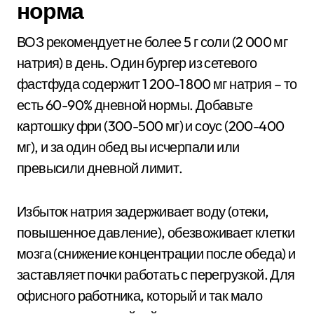
норма
ВОЗ рекомендует не более 5 г соли (2 000 мг
натрия) в день. Один бургер из сетевого
фастфуда содержит 1 200-1 800 мг натрия – то
есть 60-90% дневной нормы. Добавьте
картошку фри (300-500 мг) и соус (200-400
мг), и за один обед вы исчерпали или
превысили дневной лимит.
Избыток натрия задерживает воду (отеки,
повышенное давление), обезвоживает клетки
мозга (снижение концентрации после обеда) и
заставляет почки работать с перегрузкой. Для
офисного работника, который и так мало