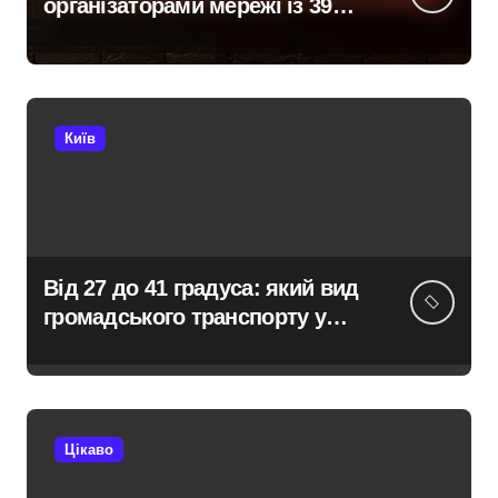
організаторами мережі із 39
нелегальних казино
Київ
Від 27 до 41 градуса: який вид
громадського транспорту у
Києві виявився найгарячішим
Цікаво