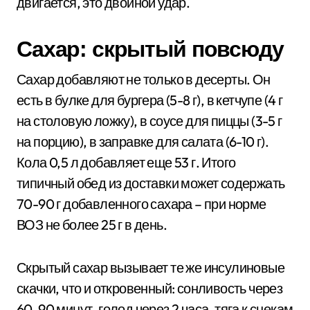
двигается, это двойной удар.
Сахар: скрытый повсюду
Сахар добавляют не только в десерты. Он
есть в булке для бургера (5-8 г), в кетчупе (4 г
на столовую ложку), в соусе для пиццы (3-5 г
на порцию), в заправке для салата (6-10 г).
Кола 0,5 л добавляет еще 53 г. Итого
типичный обед из доставки может содержать
70-90 г добавленного сахара – при норме
ВОЗ не более 25 г в день.
Скрытый сахар вызывает те же инсулиновые
скачки, что и откровенный: сонливость через
60-90 минут, голод через 2 часа, тяга к снекам