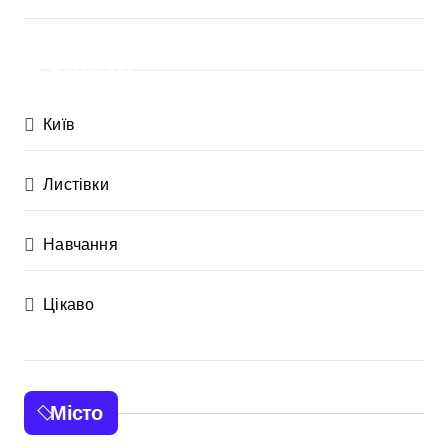
Категорії
Київ
Листівки
Навчання
Цікаво
Місто