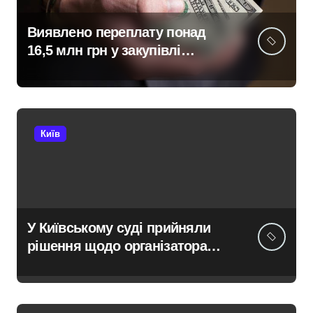
Виявлено переплату понад
16,5 млн грн у закупівлі
серверів: поліція Києва
висунула підозру посадовцю
Державної служби зайнятості
Київ
У Київському суді прийняли
рішення щодо організатора
ботоферми для російського
сервісу