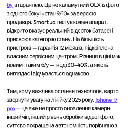
бу
із гарантією. Це не каламутний OLX із фото
з одного боку і «стан 9/10» за версією
продавця. Smart.ua тестує кожен апарат,
відкрито вказує реальний відсоток батареї і
присвоює категорію стану. На більшість
пристроїв — гарантія 12 місяців, підкріплена
власним сервісним центром. Різниця в ціні між
новим і таким б/у — іноді 30–40%, а якість
виглядає і відчувається однаково.
Тим, кому важлива остання технологія, варто
звернути увагу на лінійку 2025 року.
Iphone 17
pro
— це вже не просто оновлення камери:
інший чіп, інший рівень обробки відео і фото,
суттєво покращена автономність порівняно з