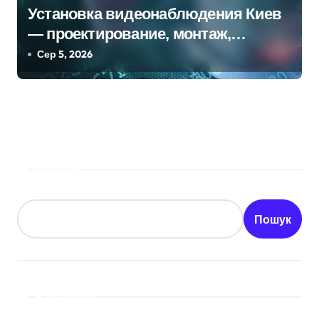
Установка видеонаблюдения Киев
— проектирование, монтаж,
настройка
Сер 5, 2026
Пошук
Пошук
Категорії