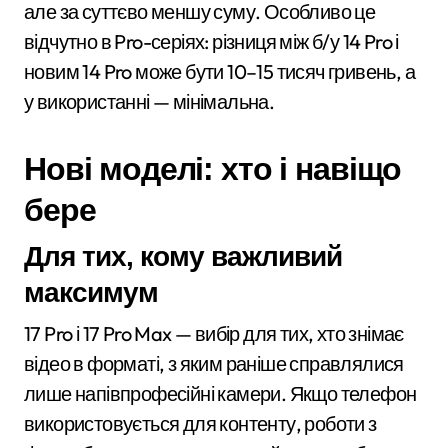
але за суттєво меншу суму. Особливо це
відчутно в Pro-серіях: різниця між б/у 14 Pro і
новим 14 Pro може бути 10–15 тисяч гривень, а
у використанні — мінімальна.
Нові моделі: хто і навіщо
бере
Для тих, кому важливий
максимум
17 Pro і 17 Pro Max — вибір для тих, хто знімає
відео в форматі, з яким раніше справлялися
лише напівпрофесійні камери. Якщо телефон
використовується для контенту, роботи з