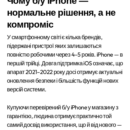
Чому б/у iPhone —
нормальне рішення, а не
компроміс
У смартфонному світі є кілька брендів,
підержані пристрої яких залишаються
повністю робочими через 4–5 років. iPhone — в
першій трійці. Довга підтримка iOS означає, що
апарат 2021–2022 року досі отримує актуальні
оновлення безпеки і більшість функцій нових
версій системи.
Купуючи перевірений б/у iPhone у магазину з
гарантією, людина отримує практично той
самий досвід використання, що й від нового —