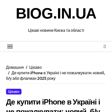
Перейти
BIOG.IN.UA
до
вмісту
Цікаві новини Києва та області
Домашня
Цікаво
Де купити iPhone в Україні і не пожалкувати: новий,
б/у або флагман 2025 року
Цікаво
Де купити iPhone в Україні і
не пожалкувати: новий, б/у