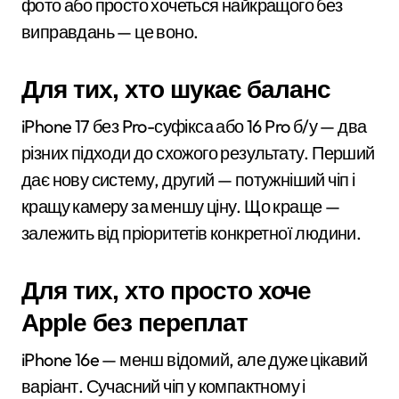
фото або просто хочеться найкращого без
виправдань — це воно.
Для тих, хто шукає баланс
iPhone 17 без Pro-суфікса або 16 Pro б/у — два
різних підходи до схожого результату. Перший
дає нову систему, другий — потужніший чіп і
кращу камеру за меншу ціну. Що краще —
залежить від пріоритетів конкретної людини.
Для тих, хто просто хоче
Apple без переплат
iPhone 16e — менш відомий, але дуже цікавий
варіант. Сучасний чіп у компактному і