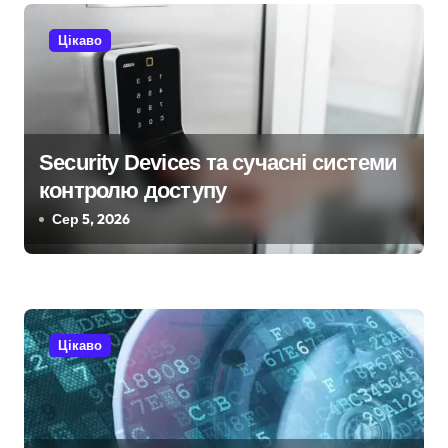
с
Цікаво
і
в
Security Devices та сучасні системи
контролю доступу
Сер 5, 2026
Цікаво