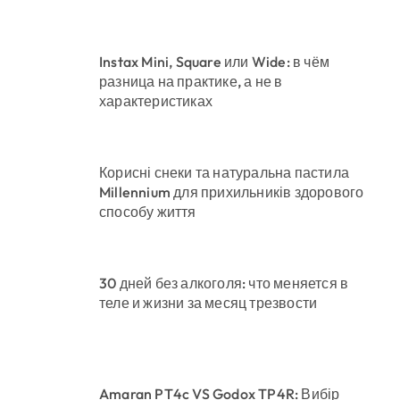
Instax Mini, Square или Wide: в чём
разница на практике, а не в
характеристиках
Корисні снеки та натуральна пастила
Millennium для прихильників здорового
способу життя
30 дней без алкоголя: что меняется в
теле и жизни за месяц трезвости
Amaran PT4c VS Godox TP4R: Вибір