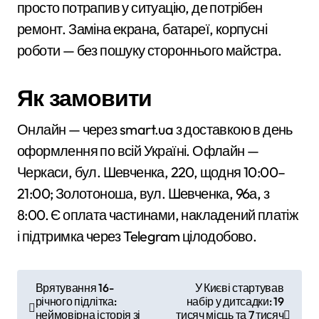
просто потрапив у ситуацію, де потрібен
ремонт. Заміна екрана, батареї, корпусні
роботи — без пошуку стороннього майстра.
Як замовити
Онлайн — через smart.ua з доставкою в день
оформлення по всій Україні. Офлайн —
Черкаси, бул. Шевченка, 220, щодня 10:00–
21:00; Золотоноша, вул. Шевченка, 96а, з
8:00. Є оплата частинами, накладений платіж
і підтримка через Telegram цілодобово.
Н
Врятування 16-
У Києві стартував
річного підлітка:
набір у дитсадки: 19
а
неймовірна історія зі
тисяч місць та 7 тисяч