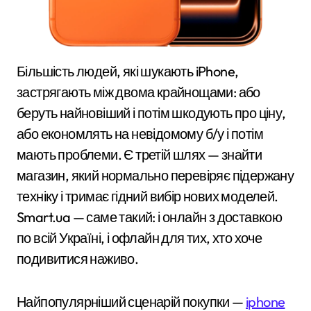
Більшість людей, які шукають iPhone,
застрягають між двома крайнощами: або
беруть найновіший і потім шкодують про ціну,
або економлять на невідомому б/у і потім
мають проблеми. Є третій шлях — знайти
магазин, який нормально перевіряє підержану
техніку і тримає гідний вибір нових моделей.
Smart.ua — саме такий: і онлайн з доставкою
по всій Україні, і офлайн для тих, хто хоче
подивитися наживо.
Найпопулярніший сценарій покупки —
iphone