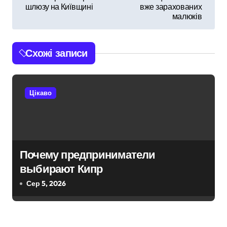
шлюзу на Київщині
вже зарахованих
в
малюків
і
Схожі записи
г
а
Цікаво
ц
і
я
Почему предприниматели
з
выбирают Кипр
а
Сер 5, 2026
п
и