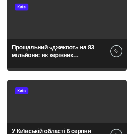
Київ
Прощальний «джекпот» на 83
мільйони: як керівник
київської швидкої віддав
бюджетні кошти шахраям
Київ
У Київській області 6 серпня