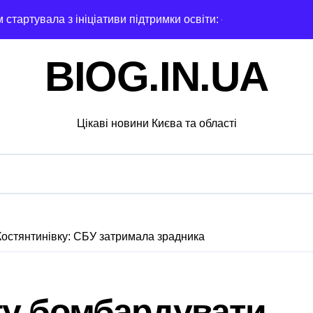
стартувала з ініціативи підтримки освіти: області передані
извести до браку медичних працівників у київських лікарня
BIOG.IN.UA
увальники тривожаться через зростання трагедій
ох районах, постраждалі на місці події
Цікаві новини Києва та області
озкраданні понад пів мільйона гривень під час ремонту зо
ятувальники працюють над наслідками масованої атаки в Киї
нальну групу, що займалася вивезенням дезертирів з військ
4-річну дівчину, яка не повернулася додому після конфлікту
остянтинівку: СБУ затримала зрадника
 гриф з Німеччини ледве в survivors after мандрівки на Ки
чної підтримки: у Київській області з’явиться унікальний м
гу бомбардувати
ведение исследования