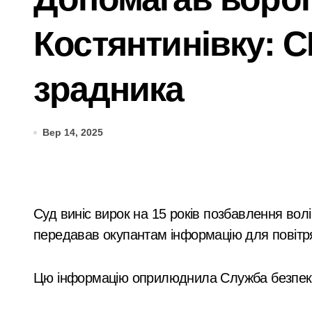
Психіатра з Київщини спіймали на ха
Костянтинівку: 
Більше 1,3 млн набоїв та 2500 одини
Ремонт тормозной системы автомоби
зрадника
Київ: судовий процес над організато
Від 27 до 41 градуса: який вид гром
Вер 14, 2025
Послуги митного брокера як частина 
У Києві колишньому директору лікарн
Київщина пережила сплеск загорянь:
Суд виніс вирок на 15 років позбавлення волі з конфіскацією активів агенту ФСБ, що
передавав окупантам інформацію для повітря
Під Києвом виявлено групу порушни
Як обрати букет під конкретний прив
Цю інформацію оприлюднила Служба безпеки
Поліція Київщини з’ясовує деталі до