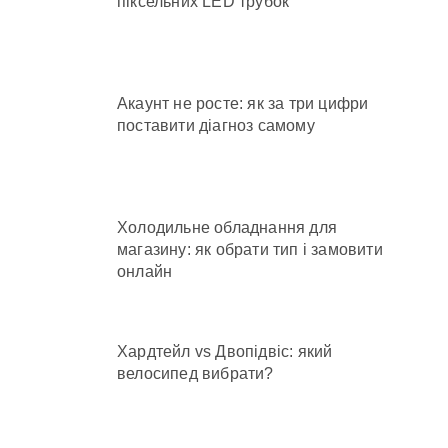
піксельних LED трубок
Акаунт не росте: як за три цифри
поставити діагноз самому
Холодильне обладнання для
магазину: як обрати тип і замовити
онлайн
Хардтейл vs Двопідвіс: який
велосипед вибрати?