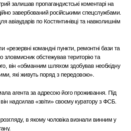
отрий залишав пропагандистські коментарі на
ськових: у Києві оновили центр репродуктивної медицини
ційно завербований російськими спецслужбами.
 відсутність стратегії»: критика політики безпеки Києва
ля авіаударів по Костянтинівці та навколишнім
ний за $6 000 у справі про «звільнення» від мобілізації
Київ
ли у лікарській недбалості після втрати вагітності після опе
и «резервні командні пункти, ремонтні бази та
через суд анулювання прав власності на фіктивну будівлю 
о зловмисник обстежував територію та
 дітей Захисників у Києві: умови отримання до 40 тисяч грив
того, він «обманним шляхом здобував необхідну
едчасних пологів: у Києві розкрили незаконну схему сурогат
ими, які живуть поряд з передовою».
анили у чехів понад 12 млн грн: організаторів чекає судові 
мала агента за адресою його проживання. Під
с. грн компенсацій: фінансова підтримка для постраждалих 
він надсилав «звіти» своєму куратору з ФСБ.
В Київській області
лічильників та проект на індивідуальне опалення: експертн
вогонь зруйнував 20
 розгляду, в якому чоловіка визнали винним у
а: пенсіонерка втратила $18 тисяч через фейкового полковн
вольєрів у притулку
admin
Сер 8, 2026
тану.