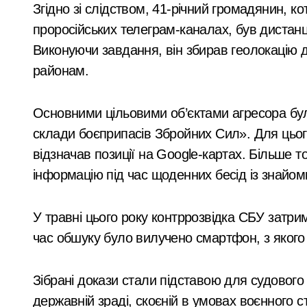
Згідно зі слідством, 41-річний громадянин, к
Безкоштовне кріозбереження для вій
проросійських телеграм-каналах, був дистан
«Приватні укриття, безлад у метро та
Виконуючи завдання, він збирав геолокацію д
Київський «рішала» 23 років, затрима
районам.
Київ
У Києві акушерку-гінеколога запідозри
Основними цільовими об’єктами агресора бул
Подільська прокуратура домагається 
склади боєприпасів Збройних Сил». Для цьог
Компенсаційні виплати на освіту для
відзначав позиції на Google-картах. Більше 
Двійня tragically загинула після пер
інформацію під час щоденних бесід із знайом
Шахраї з кол-центрів на Київщині вим
У травні цього року контррозвідка СБУ затри
Київщина готова надати понад 400 ти
час обшуку було вилучено смартфон, з якого 
Масштабна атака на
Сервісна заміна елементів живлення 
Київ: пожежі у двох
Зібрані докази стали підставою для судового
У Києві затримали 23-річного кур’єр
районах,
admin
Сер 8, 2026
державній зраді, скоєній в умовах воєнного с