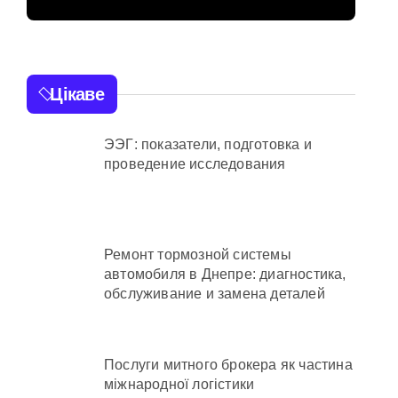
 та активи на понад 20 млн грн
стартувала з
ініціативи підтримки
освіти: області
Цікаве
передані 13
шкільних автобусів
ЭЭГ: показатели, подготовка и
проведение исследования
осадовцю Державної служби зайнятості
ахраям
Ремонт тормозной системы
автомобиля в Днепре: диагностика,
обслуживание и замена деталей
и кількість бетонних укриттів
Послуги митного брокера як частина
міжнародної логістики
 контракти на понад 1,5 ГВт потужностей