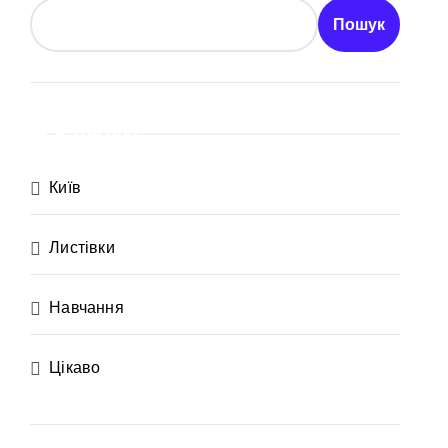
Пошук
Категорії
Київ
Листівки
рн
Навчання
Цікаво
х неповнолітніх постраждалих