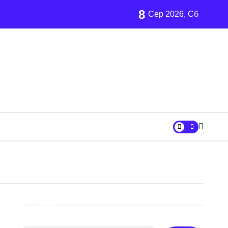
8
 13 шкільних автобусів
Сер 2026, Сб
х
ни «Вербне»
вському регіоні
ових частин Київщини та інших областей
ївщині
аршрут для молоді
Пошук