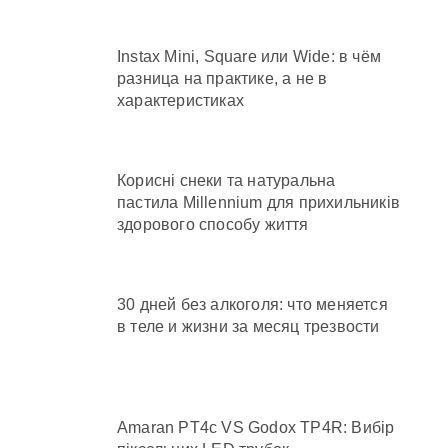
Instax Mini, Square или Wide: в чём
разница на практике, а не в
характеристиках
Корисні снеки та натуральна
пастила Millennium для прихильників
здорового способу життя
30 дней без алкоголя: что меняется
в теле и жизни за месяц трезвости
Amaran PT4c VS Godox TP4R: Вибір