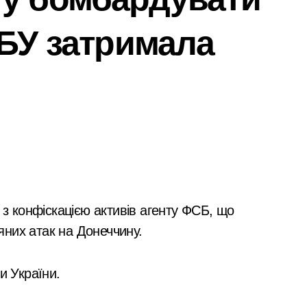
барі у $2000 за ненастоящий діагноз
СБУ затримала
ць зброї: результати декларування в Києві
ля в Днепре: диагностика, обслуживание и замена деталей
рами мережі із 39 нелегальних казино
адського транспорту у Києві виявився найгарячішим
міжнародної логістики
і оголосили підозру через завищену ціну на УЗД на 6 млн г
 майже 2 тисячі пожеж за рік у природних екосистемах
них атак на Донеччину.
ків, що займаються незаконною вирубкою лісу
ід і не помилитися з вибором
 України.
рожньо-транспортної пригоди в селі Щербаки за участю дво