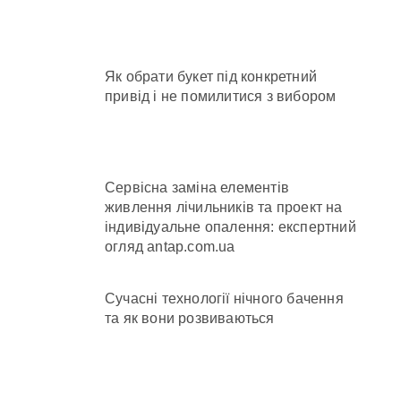
 час атак
та гнилі фрукти
Як обрати букет під конкретний
привід і не помилитися з вибором
нів у розпліднику
Сервісна заміна елементів
живлення лічильників та проект на
індивідуальне опалення: експертний
огляд antap.com.ua
Сучасні технології нічного бачення
та як вони розвиваються