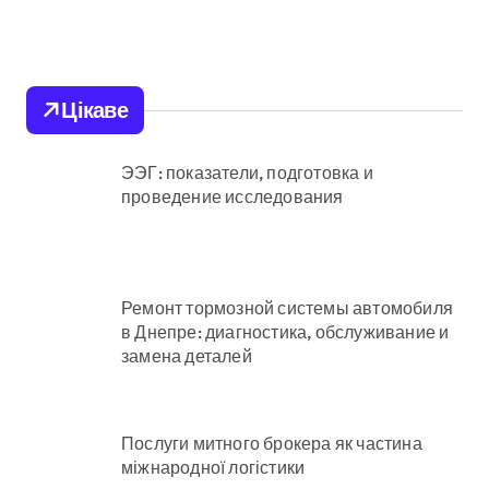
час ремонту зони
«Вербне»
Цікаве
ЭЭГ: показатели, подготовка и
проведение исследования
Ремонт тормозной системы автомобиля
в Днепре: диагностика, обслуживание и
замена деталей
Послуги митного брокера як частина
міжнародної логістики