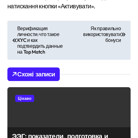
натискання кнопки «Активувати».
Н
Верификация
Як правильно
личности: что такое
використовувати
а
KYC и как
бонуси
подтвердить данные
в
на Top Match
і
Схожі записи
г
а
Цікаво
ц
і
я
ЭЭГ: показатели, подготовка и