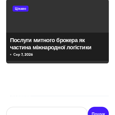
Цікаво
Послуги митного брокера як
частина міжнародної логістики
Сер 7, 2026
Пошук
Пошук