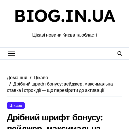
Перейти
BIOG.IN.UA
до
вмісту
Цікаві новини Києва та області
Домашня
Цікаво
Дрібний шрифт бонусу: вейджер, максимальна
ставка і строк дії — що перевірити до активації
Цікаво
Дрібний шрифт бонусу:
вейджер, максимальна