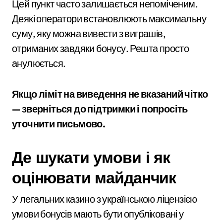
Цей пункт часто залишається непоміченим.
Деякі оператори встановлюють максимальну
суму, яку можна вивести з виграшів,
отриманих завдяки бонусу. Решта просто
анулюється.
Якщо ліміт на виведення не вказаний чітко
— зверніться до підтримки і попросіть
уточнити письмово.
Де шукати умови і як
оцінювати майданчик
У легальних казино з українською ліцензією
умови бонусів мають бути опубліковані у