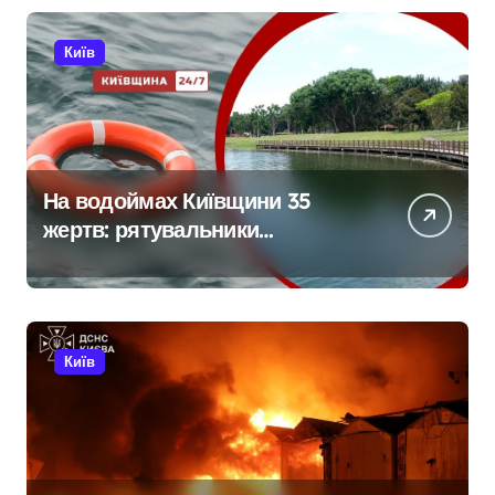
Київ
На водоймах Київщини 35
жертв: рятувальники
тривожаться через зростання
трагедій
Київ