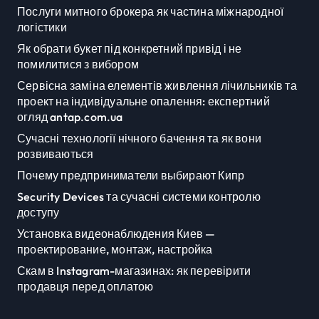
Послуги митного брокера як частина міжнародної
логістики
Як обрати букет під конкретний привід і не
помилитися з вибором
Сервісна заміна елементів живлення лічильників та
проект на індивідуальне опалення: експертний
огляд antap.com.ua
Сучасні технології нічного бачення та як вони
розвиваються
Почему предприниматели выбирают Кипр
Security Devices та сучасні системи контролю
доступу
Установка видеонаблюдения Киев —
проектирование, монтаж, настройка
Скам в Instagram-магазинах: як перевірити
продавця перед оплатою