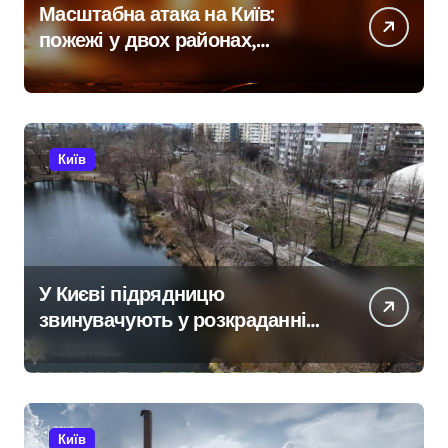
Масштабна атака на Київ:
пожежі у двох районах,
постраждалі на місці події
Київ
У Києві підрядницю
звинувачують у розкраданні
понад пів мільйона гривень
під час ремонту зони
«Вербне»
Київ