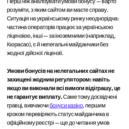
Перш ніж аналізувати умови бонусу — варто
розуміти, з яким сайтом ви маєте справу.
Ситуація на українському ринку неоднорідна:
частина операторів працює за українською
ліцензією, інші — за іноземними (наприклад,
Кюрасао), є й нелегальні майданчики без
жодної дійсної ліцензії.
Умови бонусів на нелегальних сайтах не
захищені жодним регулятором: навіть
якщо ви виконали всі вимоги відіграшу, це
не гарантує виплату.
Саме тому досвідчені
гравці, вивчаючи
бонуси казіно
, першим
кроком перевіряють статус майданчика в
офіційному реєстрі — ще до читання умов