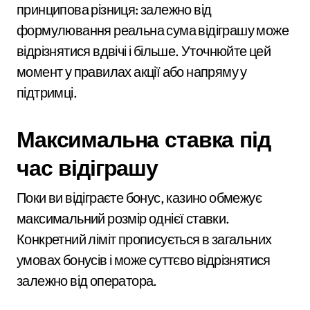
принципова різниця: залежно від
формулювання реальна сума відіграшу може
відрізнятися вдвічі і більше. Уточнюйте цей
момент у правилах акції або напряму у
підтримці.
Максимальна ставка під
час відіграшу
Поки ви відіграєте бонус, казино обмежує
максимальний розмір однієї ставки.
Конкретний ліміт прописується в загальних
умовах бонусів і може суттєво відрізнятися
залежно від оператора.