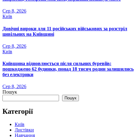
Сер 8, 2026
Київ
Довічні вироки для 11 російських військових за розстріл
цивільних на Київщині
Сер 8, 2026
Київ
Київщина відновлюється після сильних буревіїв:
пошкоджено 62 будинки, понад 18 тисяч родин залишились
без електрики
Сер 8, 2026
Пошук
Пошук
Категорії
Київ
Листівки
Навчання