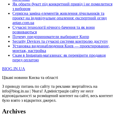
Як обрати букет під конкретний привід і не помилитися
з вибором
Сервісна заміна елементів живлення лічильників та
проект на індивідуальне опалення: експертний огляд
antap.com.ua
Сучасні технології нічного бачення та як вони
розвиваються
Почему предприниматели выбирают Кипр
Security Devices та сучасні системи контролю доступу
Установка видеонаблюдения Киев — проектирование,
монтаж, настройка
Скам в Instagram-магазинах: як перевірити продавця
перед оплатою
BIOG.IN.UA
Цікаві новини Києва та області
З приводу питань по сайту та реклами звертайтесь на
info@biog.in.ua | Увага! Адміністрація сайту не несе
відповідальності за розміщений контент на сайті, весь контент
було взято з відкритих джерел.
Archives