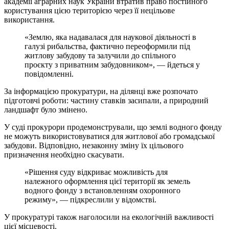
академії аграрних наук України втратив право постійного
користування цією територією через її нецільове
використання.
«Землю, яка надавалася для наукової діяльності в
галузі рибальства, фактично переоформили під
житлову забудову та залучили до спільного
проєкту з приватним забудовником», — йдеться у
повідомленні.
За інформацією прокуратури, на ділянці вже розпочато
підготовчі роботи: частину ставків засипали, а природний
ландшафт було змінено.
У суді прокурори продемонстрували, що землі водного фонду
не можуть використовуватися для житлової або громадської
забудови. Відповідно, незаконну зміну їх цільового
призначення необхідно скасувати.
«Рішення суду відкриває можливість для
належного оформлення цієї території як земель
водного фонду з встановленням охоронного
режиму», — підкреслили у відомстві.
У прокуратурі також наголосили на екологічній важливості
цієї місцевості.