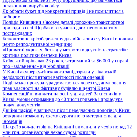
Під Києвом виявлено групу порушників, що займаються
незаконною вирубкою лісу
Як обрати букет під конкретний привід і не помилитися з
вибором
Поліція Київщини з’ясовує деталі дорожньо-транспортної
пригоди в селі Щербаки за участю двох неповнолітніх
постраждалих
Безкоштовне кріозбереження для військових: у Києві оновили
центр репродуктивної медицини
«Приватні укриття, безлад у метро та відсутність стратегії»:
критика політики безпеки Києва
Київський «рішала» 23 років, затриманий за $6 000 у справі
про «звільнення» від мобілізації
У Києві акушерку-гінеколога запідозрили у лікарській
недбалості після втрати вагітності після операції
Подільська прокуратура домагається через суд анулювання
прав власності на фіктивну будівлю в центрі Києва
Компенсаційні виплати на освіту для дітей Захисників у
Києві: умови отримання до 40 тисяч гривень і процедура
подачі документів
Двійня tragically загинула після передчасних пологів: у Києві
розкрили незаконну схему сурогатного материнства для
іноземців
Шахраї з кол-центрів на Київщині виманили у чехів понад 12
млн грн: організаторів чекає судові розгляди