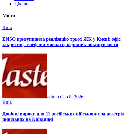
Цікаво
Місто
Київ
ENSO призупинила реалізацію трьох ЖК у Києві: офіс
закритий, телефони мовчать, керівник покинув місто
admin
Сер 8, 2026
Київ
Довічні вироки для 11 російських військових за розстріл
цивільних на Київщині