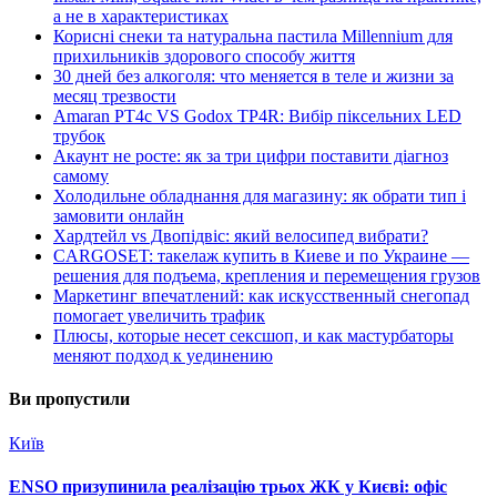
а не в характеристиках
Корисні снеки та натуральна пастила Millennium для
прихильників здорового способу життя
30 дней без алкоголя: что меняется в теле и жизни за
месяц трезвости
Amaran PT4c VS Godox TP4R: Вибір піксельних LED
трубок
Акаунт не росте: як за три цифри поставити діагноз
самому
Холодильне обладнання для магазину: як обрати тип і
замовити онлайн
Хардтейл vs Двопідвіс: який велосипед вибрати?
CARGOSET: такелаж купить в Киеве и по Украине —
решения для подъема, крепления и перемещения грузов
Маркетинг впечатлений: как искусственный снегопад
помогает увеличить трафик
Плюсы, которые несет сексшоп, и как мастурбаторы
меняют подход к уединению
Ви пропустили
Київ
ENSO призупинила реалізацію трьох ЖК у Києві: офіс