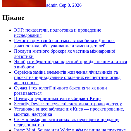
admin
Сер 8, 2026
Цікаве
ЭЭГ: показатели, подготовка и проведение
исследования
Ремонт тормозной системы автомобиля в Днепре:
диагностика, обслуживание и замена деталей
Послуги митного брокера як частина міжнародної
логістики
Як обрати букет під конкретний привід і не помилитися
з вибором
Сервісна заміна елементів живлення лічильників та
проект на індивідуальне опалення: експертний огляд
antap.com.ua
Сучасні технології нічного бачення та як вони
розвиваються
Почему предприниматели выбирают Кипр
Security Devices та сучасні системи контролю доступу
Установка видеонаблюдения Киев — проектирование,
монтаж, настройка
Скам в Instagram-магазинах: як перевірити продавця
перед оплатою
Instax Mini, Square или Wide: в чём разница на практике,