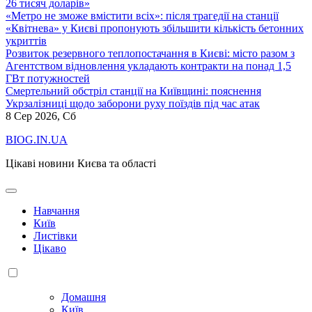
26 тисяч доларів»
«Метро не зможе вмістити всіх»: після трагедії на станції
«Квітнева» у Києві пропонують збільшити кількість бетонних
укриттів
Розвиток резервного теплопостачання в Києві: місто разом з
Агентством відновлення укладають контракти на понад 1,5
ГВт потужностей
Смертельний обстріл станції на Київщині: пояснення
Укрзалізниці щодо заборони руху поїздів під час атак
8
Сер 2026, Сб
BIOG.IN.UA
Цікаві новини Києва та області
Навчання
Київ
Листівки
Цікаво
Домашня
Київ