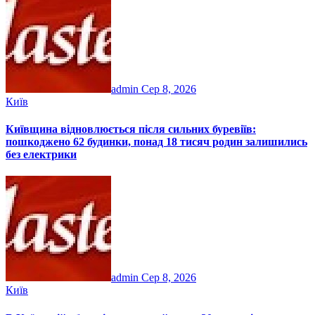
admin
Сер 8, 2026
Київ
Київщина відновлюється після сильних буревіїв:
пошкоджено 62 будинки, понад 18 тисяч родин залишились
без електрики
admin
Сер 8, 2026
Київ