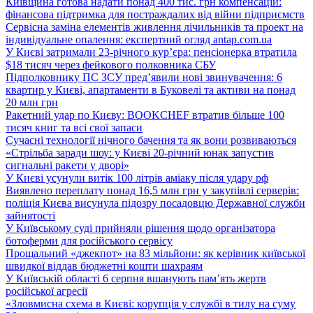
Київщина готова надати понад 400 тис. грн компенсацій:
фінансова підтримка для постраждалих від війни підприємств
Сервісна заміна елементів живлення лічильників та проект на
індивідуальне опалення: експертний огляд antap.com.ua
У Києві затримали 23-річного кур’єра: пенсіонерка втратила
$18 тисяч через фейкового полковника СБУ
Підполковнику ПС ЗСУ пред’явили нові звинувачення: 6
квартир у Києві, апартаменти в Буковелі та активи на понад
20 млн грн
Ракетний удар по Києву: BOOKCHEF втратив більше 100
тисяч книг та всі свої запаси
Сучасні технології нічного бачення та як вони розвиваються
«Стрільба заради шоу: у Києві 20-річний юнак запустив
сигнальні ракети у дворі»
У Києві усунули витік 100 літрів аміаку після удару рф
Виявлено переплату понад 16,5 млн грн у закупівлі серверів:
поліція Києва висунула підозру посадовцю Державної служби
зайнятості
У Київському суді прийняли рішення щодо організатора
ботоферми для російського сервісу
Прощальний «джекпот» на 83 мільйони: як керівник київської
швидкої віддав бюджетні кошти шахраям
У Київській області 6 серпня вшанують пам’ять жертв
російської агресії
«Зловмисна схема в Києві: корупція у службі в тилу на суму