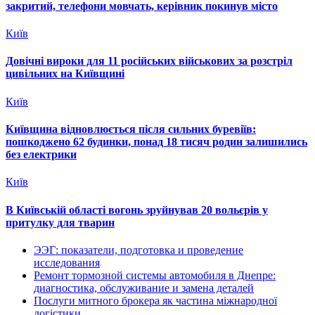
закритий, телефони мовчать, керівник покинув місто
Київ
Довічні вироки для 11 російських військових за розстріл
цивільних на Київщині
Київ
Київщина відновлюється після сильних буревіїв:
пошкоджено 62 будинки, понад 18 тисяч родин залишились
без електрики
Київ
В Київській області вогонь зруйнував 20 вольєрів у
притулку для тварин
ЭЭГ: показатели, подготовка и проведение
исследования
Ремонт тормозной системы автомобиля в Днепре:
диагностика, обслуживание и замена деталей
Послуги митного брокера як частина міжнародної
логістики