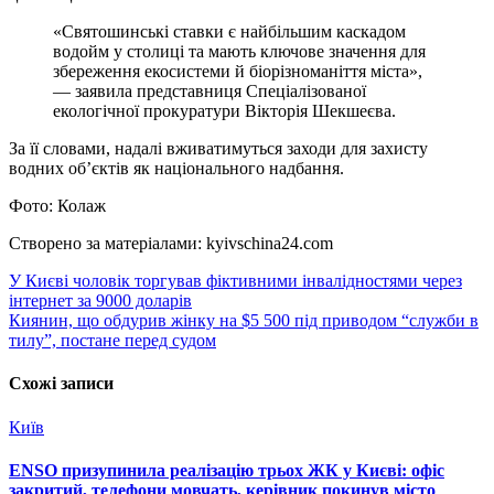
«Святошинські ставки є найбільшим каскадом
водойм у столиці та мають ключове значення для
збереження екосистеми й біорізноманіття міста»,
— заявила представниця Спеціалізованої
екологічної прокуратури Вікторія Шекшеєва.
За її словами, надалі вживатимуться заходи для захисту
водних об’єктів як національного надбання.
Фото: Колаж
Створено за матеріалами: kyivschina24.com
Навігація
У Києві чоловік торгував фіктивними інвалідностями через
інтернет за 9000 доларів
записів
Киянин, що обдурив жінку на $5 500 під приводом “служби в
тилу”, постане перед судом
Схожі записи
Київ
ENSO призупинила реалізацію трьох ЖК у Києві: офіс
закритий, телефони мовчать, керівник покинув місто