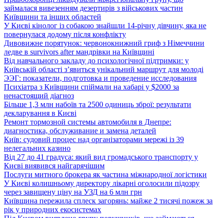
займалася вивезенням дезертирів з військових частин
Київщини та інших областей
У Києві кінолог із собакою знайшли 14-річну дівчину, яка не
повернулася додому після конфлікту
Дивовижне порятунок: червонокнижний гриф з Німеччини
ледве в survivors after мандрівки на Київщині
Від навчального закладу до психологічної підтримки: у
Київській області з’явиться унікальний маршрут для молоді
ЭЭГ: показатели, подготовка и проведение исследования
Психіатра з Київщини спіймали на хабарі у $2000 за
ненастоящий діагноз
Більше 1,3 млн набоїв та 2500 одиниць зброї: результати
декларування в Києві
Ремонт тормозной системы автомобиля в Днепре:
диагностика, обслуживание и замена деталей
Київ: судовий процес над організаторами мережі із 39
нелегальних казино
Від 27 до 41 градуса: який вид громадського транспорту у
Києві виявився найгарячішим
Послуги митного брокера як частина міжнародної логістики
У Києві колишньому директору лікарні оголосили підозру
через завищену ціну на УЗД на 6 млн грн
Київщина пережила сплеск загорянь: майже 2 тисячі пожеж за
рік у природних екосистемах