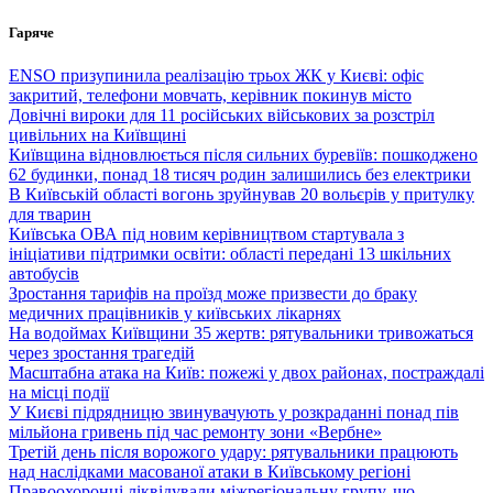
Перейти
Гаряче
до
вмісту
ENSO призупинила реалізацію трьох ЖК у Києві: офіс
закритий, телефони мовчать, керівник покинув місто
Довічні вироки для 11 російських військових за розстріл
цивільних на Київщині
Київщина відновлюється після сильних буревіїв: пошкоджено
62 будинки, понад 18 тисяч родин залишились без електрики
В Київській області вогонь зруйнував 20 вольєрів у притулку
для тварин
Київська ОВА під новим керівництвом стартувала з
ініціативи підтримки освіти: області передані 13 шкільних
автобусів
Зростання тарифів на проїзд може призвести до браку
медичних працівників у київських лікарнях
На водоймах Київщини 35 жертв: рятувальники тривожаться
через зростання трагедій
Масштабна атака на Київ: пожежі у двох районах, постраждалі
на місці події
У Києві підрядницю звинувачують у розкраданні понад пів
мільйона гривень під час ремонту зони «Вербне»
Третій день після ворожого удару: рятувальники працюють
над наслідками масованої атаки в Київському регіоні
Правоохоронці ліквідували міжрегіональну групу, що