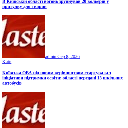
В Київській області вогонь зруйнував 20 вольєрів у
притулку для тварин
admin
Сер 8, 2026
Київ
Київська ОВА під новим керівництвом стартувала з
ініціативи підтримки освіти: області передані 13 шкільних
автобусів