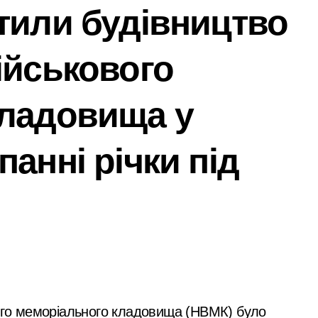
тили будівництво
 киянин та його спільник напали на прикордонника під ча
удару: що відбувається у столиці та чи існує загроза
ійськового
проектирование, монтаж, настройка
евірити продавця перед оплатою
кладовища у
 ділянку вартістю 10 млн грн, що була захоплена для самочи
анні річки під
ося майже 500 новонароджених: найактивніші медзаклади
тора схеми підробки інвалідності за $28 тис. і статусу «обм
 поліції Київщини для захисту бізнесу та фінансів
аслідками ворожих атак у Бучанському районі в екстремал
нові станції метро: всі подробиці програми розвитку
овозобов’язаних з Києва: від 9 до 14 тис. доларів на кону