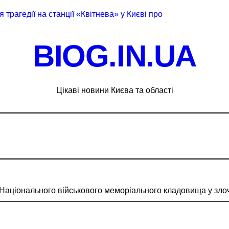
я трагедії на станції «Квітнева» у Києві пропонують збільшит
 в Києві: місто разом з Агентством відновлення укладають
BIOG.IN.UA
ині: пояснення Укрзалізниці щодо заборони руху поїздів під
 філії табору «Артек» в Пущі-Водиці виявили бруд, плісняву 
Цікаві новини Києва та області
який наводив ракети та дрони на Київ
рез жахливі умови утримання близько 30 втомлених доберма
 Кипр
реселенці знаходять своє місце в столиці та яку підтримку 
али все: у Києві викрили call-центр, що ошукав чеських пенс
Національного військового меморіального кладовища у злоч
сезону виконано лише на 6%: причини побоювань посадовці
 контролю доступу