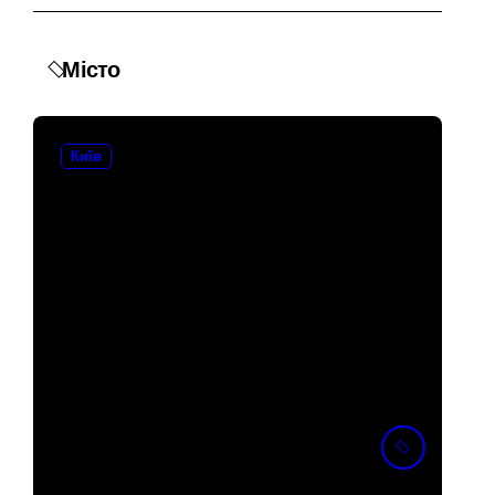
айони міста
Місто
а понад 12,5 млн грн»
Київ
аді становлять понад 245 тисяч гривень
аннього рятувала інших
 та як її отримати
«Метро не зможе
вмістити всіх»: