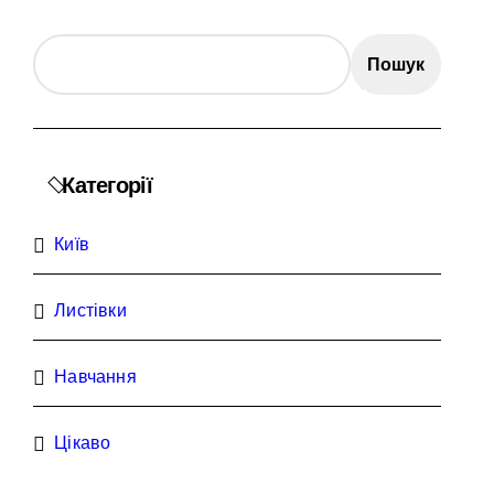
с спроби прориву до Молдови
Пошук
Категорії
нної забудови під оренду
Київ
ежено придатного» за $15 тис.
Листівки
ьних умовах
Навчання
Цікаво