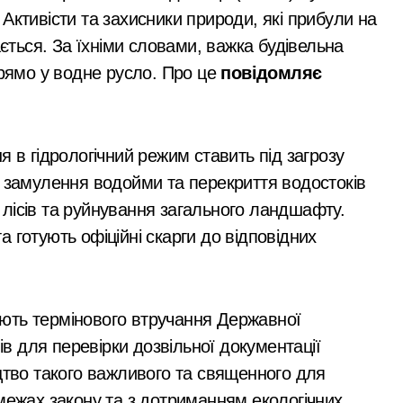
 розгорілася велика пожежа: густий дим охопив численні р
Активісти та захисники природи, які прибули на
ається. За їхніми словами, важка будівельна
через ревнощі до знайомого
прямо у водне русло. Про це
повідомляє
ть себе за співробітників СБУ, обдурили двох пенсіонерів н
лектротранспорті потрапив в страшну аварію
я в гідрологічний режим ставить під загрозу
 району підозрюють у зловживанні资金, завдані збитки гром
, замулення водойми та перекриття водостоків
гинула парамедикиня «Госпітальєрів» Єва Ройтер, яка до ост
лісів та руйнування загального ландшафту.
ік здійснив постріли біля багатоповерхівок
 готують офіційні скарги до відповідних
ють витрати на контрактне навчання: кому доступна допомога
 мільярда гривень перетворилися на цифри на папері
гають термінового втручання Державної
бель матері та її 18-річної доньки, які не встигли сховатися
нів для перевірки дозвільної документації
виявили схему фіктивних шлюбів для еміграції
цтво такого важливого та священного для
межах закону та з дотриманням екологічних