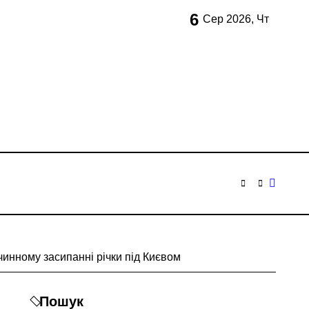
6
и кількість бетонних укриттів
Сер 2026, Чт
 контракти на понад 1,5 ГВт потужностей
 час атак
та гнилі фрукти
нів у розпліднику
отримують
іонерів на майже 9 млн грн
инному засипанні річки під Києвом
в КМДА у витратах
Пошук