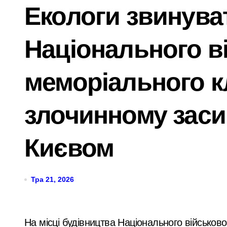
Екологи звинува
Затримання завершилося конфліктом:
Витік аміаку в Києві після ракетного 
Національного в
Установка видеонаблюдения Киев — 
Скам в Instagram-магазинах: як пер
меморіального 
У Києві через суд повернули громаді
злочинному засип
У липні в лікарнях Київщини з’явил
Суд у Києві розгляне справу організа
Києвом
Кібербезпека для підприємців: поради
Рятувальники Київщини борються з н
Тра 21, 2026
У Києві до 2029 року з’являться три 
Схема нелегального вивезення військ
На місці будівництва Національного військового меморіального кладовища (НВМК) було