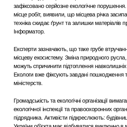
В Київському Святошинському районі
зафіксовано серйозне екологічне порушення. 
місце робіт, виявили, що місцева річка засип
Київ: жінка підпалила двері сусідки 
техніка скидає ґрунт та залишки матеріалів 
«Київ під загрозою: шахраї, що видаю
Інформатор.
На Київщині 12-річний підліток на е
Експерти зазначають, що таке грубе втручанн
У Києві посадовицю ШЕУ Дарницького
місцеву екосистему. Зміна природного русла
У Києві під час російської атаки за
можуть спричинити підтоплення навколишніх 
Стрілянина в київському дворі: чолов
Екологи вже фіксують завдані пошкодження та
міністерств.
У Києві дітям військових відшкодову
Київ без мобільних укриттів: як пів
Громадськість та екологічні організації вима
Ракетний обстріл Києва: трагічна заги
екологічної інспекції та правоохоронних орга
«Наречена» з інвалідністю: у Києві 
підрядника. Активісти підкреслюють: будівни
України об’єкта має відбуватися виключно в 