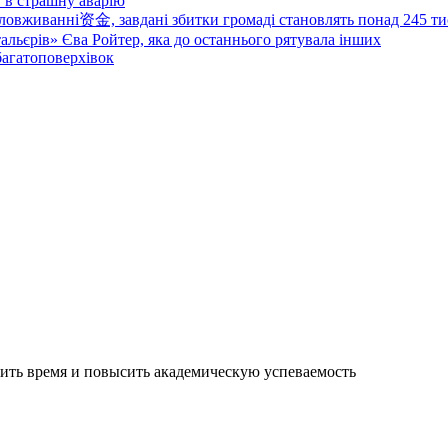
в в страшну аварію
овживанні资金, завдані збитки громаді становлять понад 245 ти
тальєрів» Єва Ройтер, яка до останнього рятувала інших
 багатоповерхівок
мить время и повысить академическую успеваемость