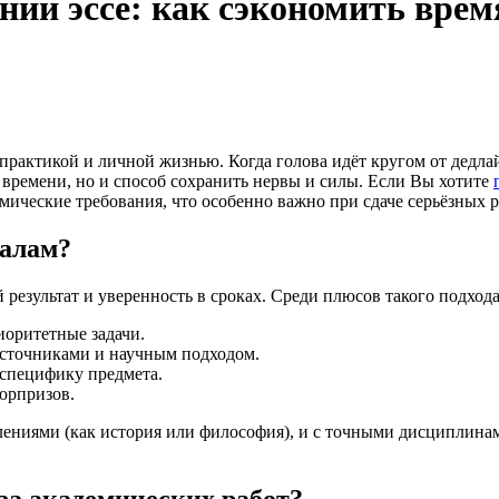
ании эссе: как сэкономить вре
 времени, но и способ сохранить нервы и силы. Если Вы хотите
ические требования, что особенно важно при сдаче серьёзных 
налам?
результат и уверенность в сроках. Среди плюсов такого подхода
иоритетные задачи.
источниками и научным подходом.
 специфику предмета.
юрпризов.
ениями (как история или философия), и с точными дисциплинам
за академических работ?