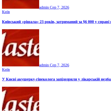
admin
Сер 7, 2026
Київ
Київський «рішала» 23 років, затриманий за $6 000 у справі п
admin
Сер 7, 2026
Київ
У Києві акушерку-гінеколога запідозрили у лікарській недбал