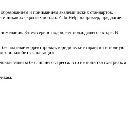
, образованием и пониманием академических стандартов.
 и никаких скрытых доплат. Zulu-Help, например, предлагает
 пожелания. Затем сервис подбирает подходящего автора. В
ают бесплатные корректировки, юридические гарантии и полную
жет понадобиться на защите.
пешной защиты без лишнего стресса. Это не попытка схитрить, а
енкам.