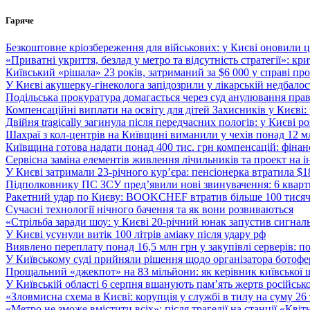
Перейти
Гаряче
до
вмісту
Безкоштовне кріозбереження для військових: у Києві оновили
«Приватні укриття, безлад у метро та відсутність стратегії»: к
Київський «рішала» 23 років, затриманий за $6 000 у справі про 
У Києві акушерку-гінеколога запідозрили у лікарській недбалості
Подільська прокуратура домагається через суд анулювання прав
Компенсаційні виплати на освіту для дітей Захисників у Києві:
Двійня tragically загинула після передчасних пологів: у Києві 
Шахраї з кол-центрів на Київщині виманили у чехів понад 12 мл
Київщина готова надати понад 400 тис. грн компенсацій: фінан
Сервісна заміна елементів живлення лічильників та проект на і
У Києві затримали 23-річного кур’єра: пенсіонерка втратила $
Підполковнику ПС ЗСУ пред’явили нові звинувачення: 6 квартир
Ракетний удар по Києву: BOOKCHEF втратив більше 100 тисяч к
Сучасні технології нічного бачення та як вони розвиваються
«Стрільба заради шоу: у Києві 20-річний юнак запустив сигналь
У Києві усунули витік 100 літрів аміаку після удару рф
Виявлено переплату понад 16,5 млн грн у закупівлі серверів: 
У Київському суді прийняли рішення щодо організатора ботофер
Прощальний «джекпот» на 83 мільйони: як керівник київської 
У Київській області 6 серпня вшанують пам’ять жертв російської
«Зловмисна схема в Києві: корупція у службі в тилу на суму 26
«Метро не зможе вмістити всіх»: після трагедії на станції «Кві