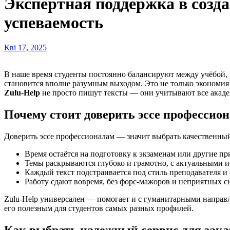
Экспертная поддержка в созд
успеваемость
Кві 17, 2025
В наше время студенты постоянно балансируют между учёбой, практикой и личной жизнью. Когда голова идёт кругом от дедлайнов и нагрузки, заказывать написание эссе у профессионалов
становится вполне разумным выходом. Это не только экономия
Zulu-Help
не просто пишут тексты — они учитывают все академ
Почему стоит доверить эссе профессио
Доверить эссе профессионалам — значит выбрать качественный 
Время остаётся на подготовку к экзаменам или другие пр
Темы раскрываются глубоко и грамотно, с актуальными 
Каждый текст подстраивается под стиль преподавателя и
Работу сдают вовремя, без форс-мажоров и неприятных с
Zulu-Help универсален — помогает и с гуманитарными направл
его полезным для студентов самых разных профилей.
Как выбрать надежный сервис для зака