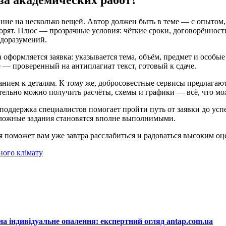
ние на несколько вещей. Автор должен быть в теме — с опытом
орят. Плюс — прозрачные условия: чёткие сроки, договорённости
едоразумений.
оформляется заявка: указывается тема, объём, предмет и особые
 — проверенный на антиплагиат текст, готовый к сдаче.
ниманием к деталям. К тому же, добросовестные сервисы предлаг
тельно можно получить расчёты, схемы и графики — всё, что мо
, поддержка специалистов помогает пройти путь от заявки до ус
сложные задания становятся вполне выполнимыми.
 поможет вам уже завтра расслабиться и радоваться высоким оц
ного клімату
на індивідуальне опалення: експертний огляд antap.com.ua