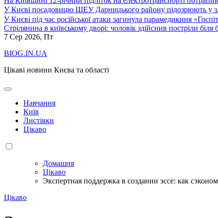
На Київщині 12-річний підліток на електротранспорті потрапи
У Києві посадовицю ШЕУ Дарницького району підозрюють у зл
У Києві під час російської атаки загинула парамедикиня «Госпі
Стрілянина в київському дворі: чоловік здійснив постріли біля
7
Сер 2026, Пт
BIOG.IN.UA
Цікаві новини Києва та області
Навчання
Київ
Листівки
Цікаво
Домашня
Цікаво
Экспертная поддержка в создании эссе: как сэконо
Цікаво