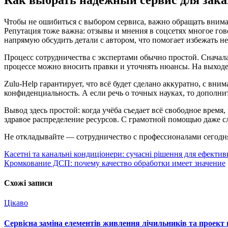
Чтобы не ошибиться с выбором сервиса, важно обращать внима
Репутация тоже важна: отзывы и мнения в соцсетях многое гов
напрямую обсудить детали с автором, что помогает избежать н
Процесс сотрудничества с экспертами обычно простой. Сначала 
процессе можно вносить правки и уточнять нюансы. На выходе
Zulu-Help гарантирует, что всё будет сделано аккуратно, с в
конфиденциальность. А если речь о точных науках, то дополни
Вывод здесь простой: когда учёба съедает всё свободное время
здравое распределение ресурсов. С грамотной помощью даже 
Не откладывайте — сотрудничество с профессионалами сегодня
Навігація
Касетні та канальні кондиціонери: сучасні рішення для ефектив
Кромкование ДСП: почему качество обработки имеет значение
записів
Схожі записи
Цікаво
Сервісна заміна елементів живлення лічильників та проект 