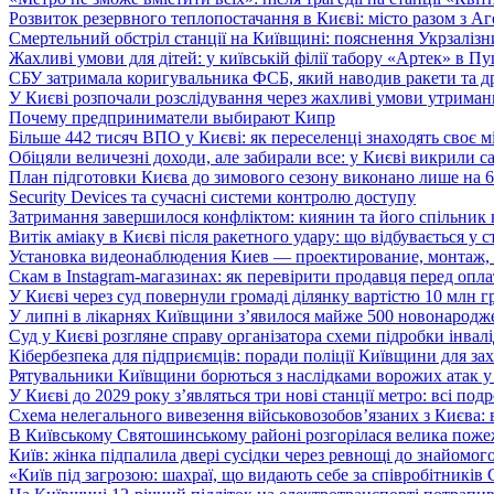
Розвиток резервного теплопостачання в Києві: місто разом з 
Смертельний обстріл станції на Київщині: пояснення Укрзалізни
Жахливі умови для дітей: у київській філії табору «Артек» в П
СБУ затримала коригувальника ФСБ, який наводив ракети та д
У Києві розпочали розслідування через жахливі умови утриман
Почему предприниматели выбирают Кипр
Більше 442 тисяч ВПО у Києві: як переселенці знаходять своє м
Обіцяли величезні доходи, але забирали все: у Києві викрили c
План підготовки Києва до зимового сезону виконано лише на
Security Devices та сучасні системи контролю доступу
Затримання завершилося конфліктом: киянин та його спільник
Витік аміаку в Києві після ракетного удару: що відбувається у с
Установка видеонаблюдения Киев — проектирование, монтаж,
Скам в Instagram-магазинах: як перевірити продавця перед опл
У Києві через суд повернули громаді ділянку вартістю 10 млн г
У липні в лікарнях Київщини з’явилося майже 500 новонародж
Суд у Києві розгляне справу організатора схеми підробки інвалі
Кібербезпека для підприємців: поради поліції Київщини для зах
Рятувальники Київщини борються з наслідками ворожих атак у
У Києві до 2029 року з’являться три нові станції метро: всі по
Схема нелегального вивезення військовозобов’язаних з Києва: ві
В Київському Святошинському районі розгорілася велика пожеж
Київ: жінка підпалила двері сусідки через ревнощі до знайомог
«Київ під загрозою: шахраї, що видають себе за співробітників