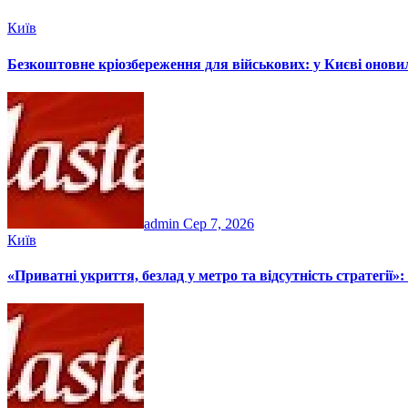
Київ
Безкоштовне кріозбереження для військових: у Києві онов
admin
Сер 7, 2026
Київ
«Приватні укриття, безлад у метро та відсутність стратегії»