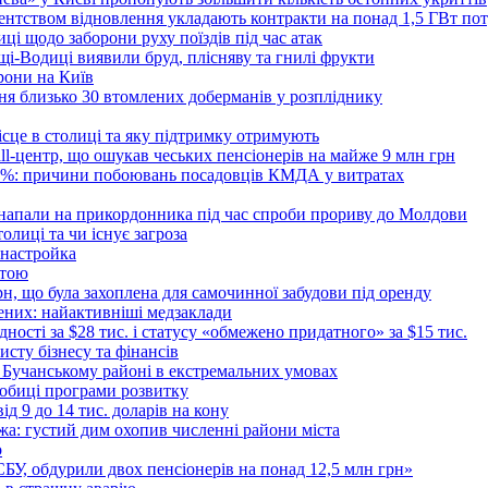
Агентством відновлення укладають контракти на понад 1,5 ГВт по
ці щодо заборони руху поїздів під час атак
ущі-Водиці виявили бруд, плісняву та гнилі фрукти
рони на Київ
ня близько 30 втомлених доберманів у розпліднику
ісце в столиці та яку підтримку отримують
all-центр, що ошукав чеських пенсіонерів на майже 9 млн грн
 6%: причини побоювань посадовців КМДА у витратах
 напали на прикордонника під час спроби прориву до Молдови
толиці та чи існує загроза
 настройка
атою
рн, що була захоплена для самочинної забудови під оренду
ених: найактивніші медзаклади
дності за $28 тис. і статусу «обмежено придатного» за $15 тис.
исту бізнесу та фінансів
 Бучанському районі в екстремальних умовах
дробиці програми розвитку
д 9 до 14 тис. доларів на кону
а: густий дим охопив численні райони міста
о
 СБУ, обдурили двох пенсіонерів на понад 12,5 млн грн»