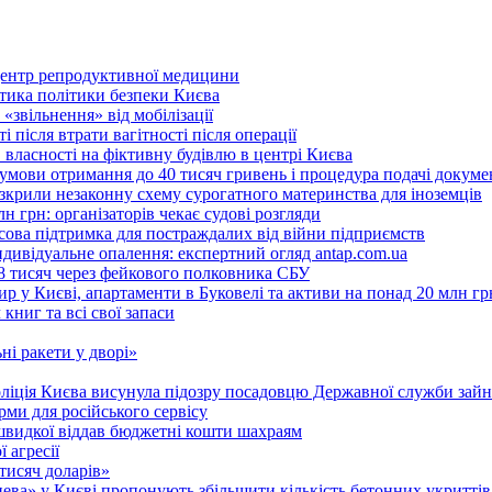
 центр репродуктивної медицини
ритика політики безпеки Києва
«звільнення» від мобілізації
 після втрати вагітності після операції
 власності на фіктивну будівлю в центрі Києва
 умови отримання до 40 тисяч гривень і процедура подачі докуме
розкрили незаконну схему сурогатного материнства для іноземців
н грн: організаторів чекає судові розгляди
сова підтримка для постраждалих від війни підприємств
ндивідуальне опалення: експертний огляд antap.com.ua
18 тисяч через фейкового полковника СБУ
 у Києві, апартаменти в Буковелі та активи на понад 20 млн гр
ниг та всі свої запаси
ні ракети у дворі»
поліція Києва висунула підозру посадовцю Державної служби зайн
ми для російського сервісу
швидкої віддав бюджетні кошти шахраям
 агресії
 тисяч доларів»
тнева» у Києві пропонують збільшити кількість бетонних укриттів