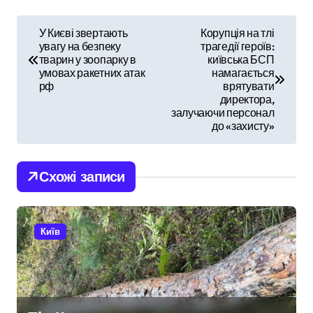
Н
У Києві звертають
Корупція на тлі
увагу на безпеку
трагедії героїв:
а
тварин у зоопарку в
київська БСП
умовах ракетних атак
намагається
в
рф
врятувати
директора,
і
залучаючи персонал
до «захисту»
г
а
Схожі записи
ц
і
Київ
я
з