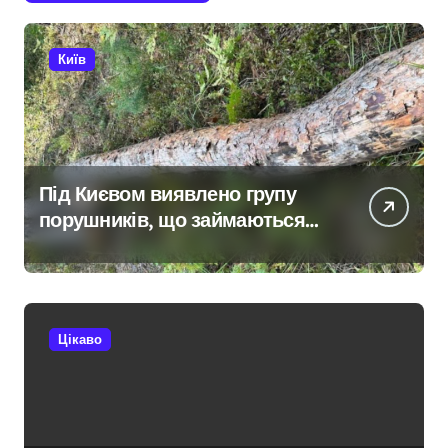
Київ
Під Києвом виявлено групу
порушників, що займаються
незаконною вирубкою лісу
Цікаво