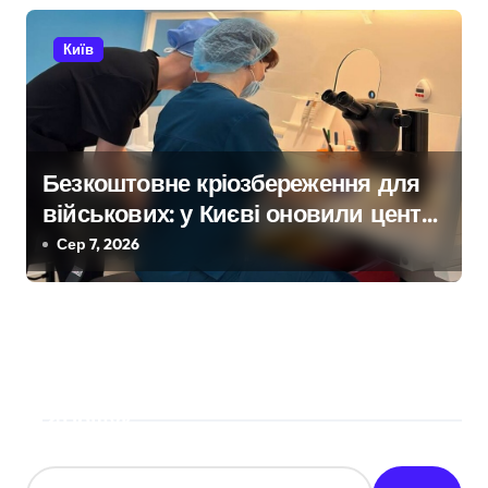
Київ
Безкоштовне кріозбереження для
військових: у Києві оновили центр
репродуктивної медицини
Сер 7, 2026
Пошук