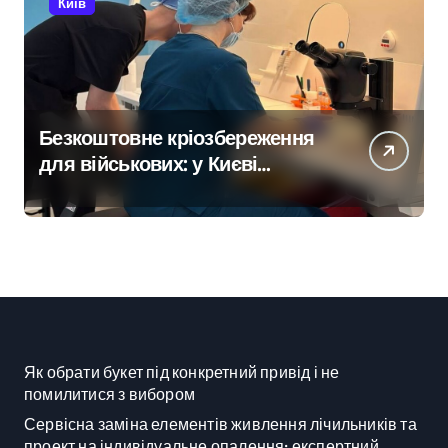
Київ
Безкоштовне кріозбереження
для військових: у Києві
оновили центр
репродуктивної медицини
Як обрати букет під конкретний привід і не
помилитися з вибором
Сервісна заміна елементів живлення лічильників та
проект на індивідуальне опалення: експертний