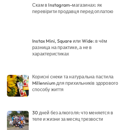
Скам в Instagram-магазинах: як
перевірити продавця перед оплатою
Instax Mini, Square или Wide: в чём
разница на практике, а не в
характеристиках
Корисні снеки та натуральна пастила
Millennium для прихильників здорового
способу життя
30 дней без алкоголя: что меняется в
теле и жизни за месяц трезвости