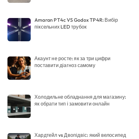
Amaran PT4c VS Godox TP4R: Вибір
піксельних LED трубок
Акаунт не росте: як за три цифри
поставити діагноз самому
Холодильне обладнання для магазину:
як обрати тип і замовити онлайн
Хардтейл vs Двопідвіс: який велосипед