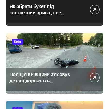
Як обрати букет під
конкретний привід і не
помилитися з вибором
Київ
Поліція Київщини з’ясовує
деталі дорожньо-
транспортної пригоди в селі
Щербаки за участю двох
неповнолітніх постраждалих