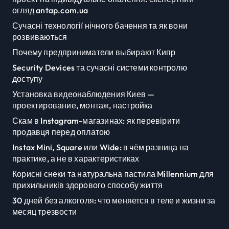
огляд antap.com.ua
Сучасні технології нічного бачення та як вони
розвиваються
Почему предприниматели выбирают Кипр
Security Devices та сучасні системи контролю
доступу
Установка видеонаблюдения Киев —
проектирование, монтаж, настройка
Скам в Instagram-магазинах: як перевірити
продавця перед оплатою
Instax Mini, Square или Wide: в чём разница на
практике, а не в характеристиках
Корисні снеки та натуральна пастила Millennium для
прихильників здорового способу життя
30 дней без алкоголя: что меняется в теле и жизни за
месяц трезвости