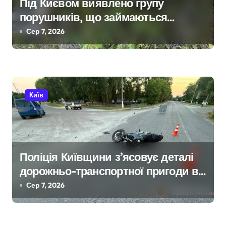
а
Під Києвом виявлено групу
порушників, що займаються
п
незаконною вирубкою лісу
Сер 7, 2026
и
с
і
Київ
в
Поліція Київщини з’ясовує деталі
дорожньо-транспортної пригоди в
селі Щербаки за участю двох
Сер 7, 2026
неповнолітніх постраждалих