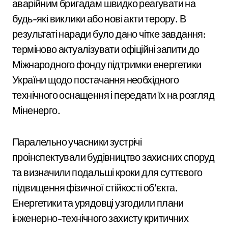
аварійним бригадам швидко реагувати на
будь-які виклики або нові акти терору. В
результаті наради було дано чітке завдання:
терміново актуалізувати офіційні запити до
Міжнародного фонду підтримки енергетики
України щодо постачання необхідного
технічного оснащення і передати їх на розгляд
Міненерго.
Паралельно учасники зустрічі
проінспектували будівництво захисних споруд
та визначили подальші кроки для суттєвого
підвищення фізичної стійкості об’єкта.
Енергетики та урядовці узгодили плани
інженерно-технічного захисту критичних