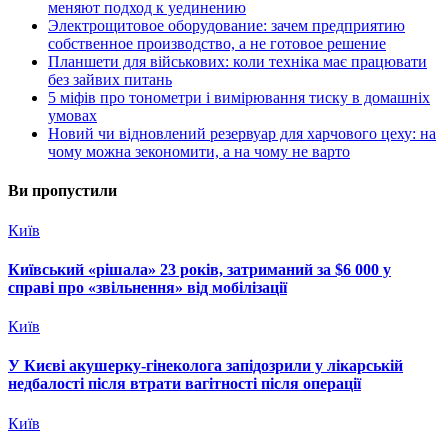
меняют подход к уединению
Электрощитовое оборудование: зачем предприятию
собственное производство, а не готовое решение
Планшети для військових: коли техніка має працювати
без зайвих питань
5 міфів про тонометри і вимірювання тиску в домашніх
умовах
Новий чи відновлений резервуар для харчового цеху: на
чому можна зекономити, а на чому не варто
Ви пропустили
Київ
Київський «рішала» 23 років, затриманий за $6 000 у
справі про «звільнення» від мобілізації
Київ
У Києві акушерку-гінеколога запідозрили у лікарській
недбалості після втрати вагітності після операції
Київ