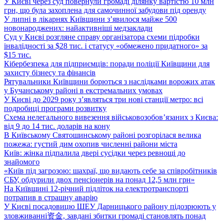
У Києві через суд повернули громаді ділянку вартістю 10 млн
грн, що була захоплена для самочинної забудови під оренду
У липні в лікарнях Київщини з’явилося майже 500
новонароджених: найактивніші медзаклади
Суд у Києві розгляне справу організатора схеми підробки
інвалідності за $28 тис. і статусу «обмежено придатного» за
$15 тис.
Кібербезпека для підприємців: поради поліції Київщини для
захисту бізнесу та фінансів
Рятувальники Київщини борються з наслідками ворожих атак
у Бучанському районі в екстремальних умовах
У Києві до 2029 року з’являться три нові станції метро: всі
подробиці програми розвитку
Схема нелегального вивезення військовозобов’язаних з Києва:
від 9 до 14 тис. доларів на кону
В Київському Святошинському районі розгорілася велика
пожежа: густий дим охопив численні райони міста
Київ: жінка підпалила двері сусідки через ревнощі до
знайомого
«Київ під загрозою: шахраї, що видають себе за співробітників
СБУ, обдурили двох пенсіонерів на понад 12,5 млн грн»
На Київщині 12-річний підліток на електротранспорті
потрапив в страшну аварію
У Києві посадовицю ШЕУ Дарницького району підозрюють у
зловживанні资金, завдані збитки громаді становлять понад