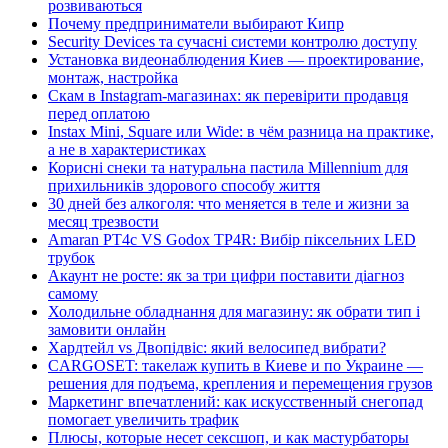
розвиваються
Почему предприниматели выбирают Кипр
Security Devices та сучасні системи контролю доступу
Установка видеонаблюдения Киев — проектирование,
монтаж, настройка
Скам в Instagram-магазинах: як перевірити продавця
перед оплатою
Instax Mini, Square или Wide: в чём разница на практике,
а не в характеристиках
Корисні снеки та натуральна пастила Millennium для
прихильників здорового способу життя
30 дней без алкоголя: что меняется в теле и жизни за
месяц трезвости
Amaran PT4c VS Godox TP4R: Вибір піксельних LED
трубок
Акаунт не росте: як за три цифри поставити діагноз
самому
Холодильне обладнання для магазину: як обрати тип і
замовити онлайн
Хардтейл vs Двопідвіс: який велосипед вибрати?
CARGOSET: такелаж купить в Киеве и по Украине —
решения для подъема, крепления и перемещения грузов
Маркетинг впечатлений: как искусственный снегопад
помогает увеличить трафик
Плюсы, которые несет сексшоп, и как мастурбаторы