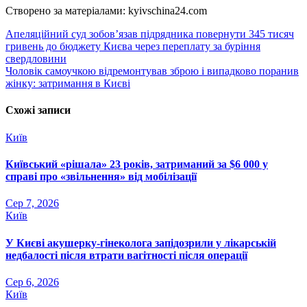
Створено за матеріалами: kyivschina24.com
Навігація
Апеляційний суд зобов’язав підрядника повернути 345 тисяч
гривень до бюджету Києва через переплату за буріння
записів
свердловини
Чоловік самоучкою відремонтував зброю і випадково поранив
жінку: затримання в Києві
Схожі записи
Київ
Київський «рішала» 23 років, затриманий за $6 000 у
справі про «звільнення» від мобілізації
Сер 7, 2026
Київ
У Києві акушерку-гінеколога запідозрили у лікарській
недбалості після втрати вагітності після операції
Сер 6, 2026
Київ