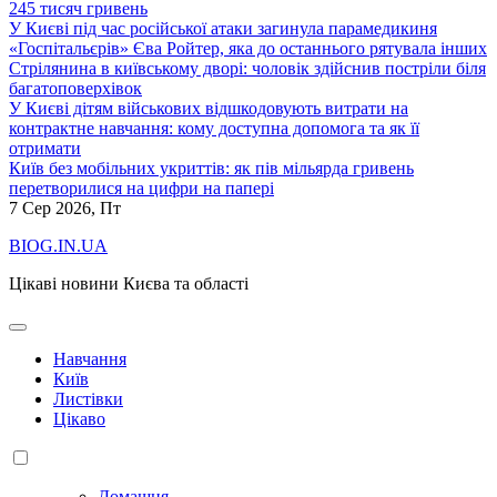
245 тисяч гривень
У Києві під час російської атаки загинула парамедикиня
«Госпітальєрів» Єва Ройтер, яка до останнього рятувала інших
Стрілянина в київському дворі: чоловік здійснив постріли біля
багатоповерхівок
У Києві дітям військових відшкодовують витрати на
контрактне навчання: кому доступна допомога та як її
отримати
Київ без мобільних укриттів: як пів мільярда гривень
перетворилися на цифри на папері
7
Сер 2026, Пт
BIOG.IN.UA
Цікаві новини Києва та області
Навчання
Київ
Листівки
Цікаво
Домашня