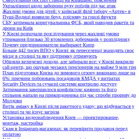
Смертельний обстріл станції на Київщині: пояснення
Укрзалізниці щодо заборони руху поїздів під час атак
Жахливі умови для дітей: у київській філії табору «Артек» в
Пущі-Водиці виявили бруд, плісняву та гнилі фрукти
СБУ затримала коригувальника ФСБ, який наводив ракети та
дрони на Київ
У Києві розпочали розслідування через жахливі умови
утримання близько 30 втомлених доберманів у розпліднику
Почему предприниматели выбирают Кипр
Більше 442 тисяч ВПО у Києві: як переселенці знаходять своє
місце в столиці та яку підтримку отримують
Обіцяли величезні доходи, але забирали все: у Києві викрили
call-центр, що ошукав чеських пенсіонерів на майже 9 млн грн
План підготовки Києва до зимового сезону виконано лише на
6%: причини побоювань посадовців КМДА у витратах
Security Devices та сучасні системи контролю доступу
Затримання завершилося конфліктом: киянин та його
спільник напали на прикордонника під час спроби прориву до
Молдови
Витік аміаку в Києві після ракетного удару: що відбувається у
столиці та чи існує загроза
Установка видеонаблюдения Киев — проектирование,
монтаж, настройка
Скам в Instagram-магазинах: як перевірити продавця перед
оплатою