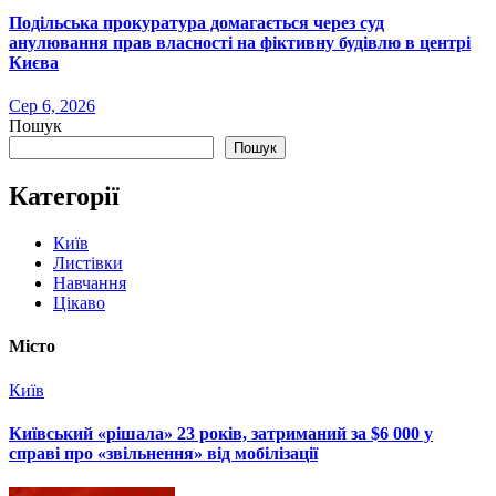
Подільська прокуратура домагається через суд
анулювання прав власності на фіктивну будівлю в центрі
Києва
Сер 6, 2026
Пошук
Пошук
Категорії
Київ
Листівки
Навчання
Цікаво
Місто
Київ
Київський «рішала» 23 років, затриманий за $6 000 у
справі про «звільнення» від мобілізації