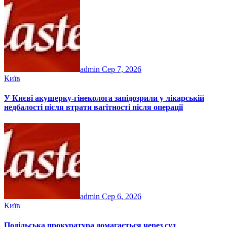
admin
Сер 7, 2026
Київ
У Києві акушерку-гінеколога запідозрили у лікарській
недбалості після втрати вагітності після операції
admin
Сер 6, 2026
Київ
Подільська прокуратура домагається через суд