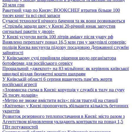
20 млн грн
Ракетний удар по Києву: BOOKCHEF втратив більше 100
тисяч книг та всі свої запаси
Сучасні технології нічного бачення та як вони розвиваються
«Стрільба заради шоу: у Києві 20-річний юнак запустив
сигнальні ракети у дворі»
У Києві усунули витік 100 літрів аміаку після удару рф
Виявлено переплату понад 16,5 млн грн у закупівлі серверів:
поліція Києва висунула підозру посадовцю Державної служби
зайнятості
У Київському суді прийняли рішення щодо організатора
ботоферми для російського сервісу
Прощальний «джекпот» на 83 мільйони: як керівник київської
швидкої віддав бюджетні кошти шахраям
У Київській області 6 серпня вшанують пам’ять жертв
російської агресії
«Зловмисна схема в Києві: корупція у службі в тилу на суму
26 тисяч доларів»
«Метро не зможе вмістити всіх»: після трагедії на станції
«Квітнева» у Києві пропонують збільшити кількість бетонних
укриттів
Розвиток резервного теплопостачання в Києві: місто разом з
Агентством відновлення укладають контракти на понад 1,5
ГВт потужностей