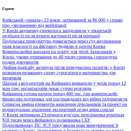
Перейти
Гаряче
до
вмісту
Київський «рішала» 23 років, затриманий за $6 000 у справі
про «звільнення» від мобілізації
У Києві акушерку-гінеколога запідозрили у лікарській
недбалості після втрати вагітності після операції
Подільська прокуратура домагається через суд анулювання
прав власності на фіктивну будівлю в центрі Києва
Компенсаційні виплати на освіту для дітей Захисників у
Києві: умови отримання до 40 тисяч гривень і процедура
подачі документів
Двійня tragically загинула після передчасних пологів: у Києві
розкрили незаконну схему сурогатного материнства для
іноземців
Шахраї з кол-центрів на Київщині виманили у чехів понад 12
млн грн: організаторів чекає судові розгляди
Київщина готова надати понад 400 тис. грн компенсацій:
фінансова підтримка для постраждалих від війни підприємств
Сервісна заміна елементів живлення лічильників та проект на
індивідуальне опалення: експертний огляд antap.com.ua
У Києві затримали 23-річного кур’єра: пенсіонерка втратила
$18 тисяч через фейкового полковника СБУ
Підполковнику ПС ЗСУ пред’явили нові звинувачення: 6
квартир у Києві, апартаменти в Буковелі та активи на понад