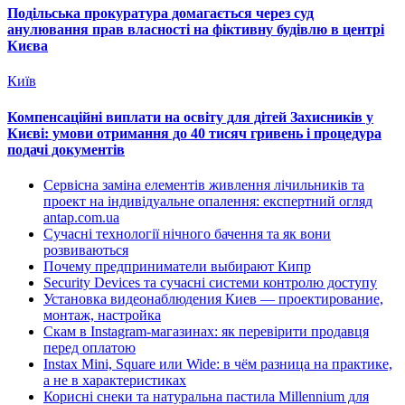
Подільська прокуратура домагається через суд
анулювання прав власності на фіктивну будівлю в центрі
Києва
Київ
Компенсаційні виплати на освіту для дітей Захисників у
Києві: умови отримання до 40 тисяч гривень і процедура
подачі документів
Сервісна заміна елементів живлення лічильників та
проект на індивідуальне опалення: експертний огляд
antap.com.ua
Сучасні технології нічного бачення та як вони
розвиваються
Почему предприниматели выбирают Кипр
Security Devices та сучасні системи контролю доступу
Установка видеонаблюдения Киев — проектирование,
монтаж, настройка
Скам в Instagram-магазинах: як перевірити продавця
перед оплатою
Instax Mini, Square или Wide: в чём разница на практике,
а не в характеристиках
Корисні снеки та натуральна пастила Millennium для