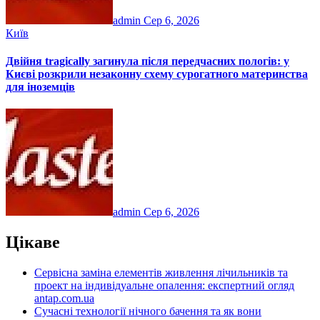
admin
Сер 6, 2026
Київ
Двійня tragically загинула після передчасних пологів: у
Києві розкрили незаконну схему сурогатного материнства
для іноземців
admin
Сер 6, 2026
Цікаве
Сервісна заміна елементів живлення лічильників та
проект на індивідуальне опалення: експертний огляд
antap.com.ua
Сучасні технології нічного бачення та як вони