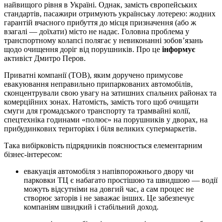
найвищого рівня в Україні. Однак, замість європейських
стандартів, пасажири отримують українську лотерею: жодних
гарантій вчасного прибуття до місця призначення (або ж
взагалі — доїхати) місто не надає. Головна проблема у
транспортному колапсі полягає у невиконанні зобов’язань
щодо очищення доріг від порушників. Про це
інформує
активіст Дмитро Перов.
Приватні компанії (ТОВ), яким доручено примусове
евакуювання неправильно припаркованих автомобілів,
сконцентрували свою увагу на затишних спальних районах та
комерційних зонах. Натомість, замість того щоб очищати
смуги для громадського транспорту та трамвайні колії,
спецтехніка годинами «полює» на порушників у дворах, на
прибудинкових територіях і біля великих супермаркетів.
Така вибірковість підрядників пояснюється елементарним
бізнес-інтересом:
евакуація автомобіля з напівпорожнього двору чи
парковки ТЦ є набагато простішою та швидшою — водії
можуть відсутніми на довгий час, а сам процес не
створює заторів і не заважає інших. Це забезпечує
компаніям швидкий і стабільний доход.