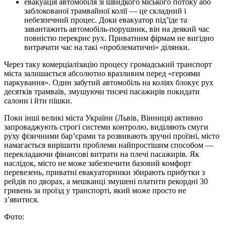
евакуація автомобіля зі швидкого міського потоку або
заблокованої трамвайної колії — це складний і
небезпечний процес. Доки евакуатор під’їде та
завантажить автомобіль-порушник, він на деякий час
повністю перекриє рух. Приватним фірмам не вигідно
витрачати час на такі «проблематичні» ділянки.
Через таку комерціалізацію процесу громадський транспорт
міста залишається абсолютно вразливим перед «героями
паркування». Один забутий автомобіль на коліях блокує рух
десятків трамваїв, змушуючи тисячі пасажирів покидати
салони і йти пішки.
Поки інші великі міста України (Львів, Вінниця) активно
запроваджують строгі системи контролю, виділяють смуги
руху фізичними бар’єрами та розвивають зручні проїзні, місто
намагається вирішити проблеми найпростішим способом —
перекладаючи фінансові витрати на плечі пасажирів. Як
наслідок, місто не може забезпечити базовий комфорт
перевезень, приватні евакуаторники збирають прибутки з
рейдів по дворах, а мешканці змушені платити рекордні 30
гривень за проїзд у транспорті, який може просто не
з’явитися.
Фото: