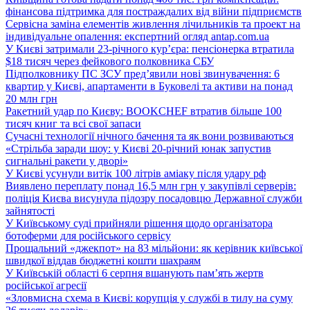
фінансова підтримка для постраждалих від війни підприємств
Сервісна заміна елементів живлення лічильників та проект на
індивідуальне опалення: експертний огляд antap.com.ua
У Києві затримали 23-річного кур’єра: пенсіонерка втратила
$18 тисяч через фейкового полковника СБУ
Підполковнику ПС ЗСУ пред’явили нові звинувачення: 6
квартир у Києві, апартаменти в Буковелі та активи на понад
20 млн грн
Ракетний удар по Києву: BOOKCHEF втратив більше 100
тисяч книг та всі свої запаси
Сучасні технології нічного бачення та як вони розвиваються
«Стрільба заради шоу: у Києві 20-річний юнак запустив
сигнальні ракети у дворі»
У Києві усунули витік 100 літрів аміаку після удару рф
Виявлено переплату понад 16,5 млн грн у закупівлі серверів:
поліція Києва висунула підозру посадовцю Державної служби
зайнятості
У Київському суді прийняли рішення щодо організатора
ботоферми для російського сервісу
Прощальний «джекпот» на 83 мільйони: як керівник київської
швидкої віддав бюджетні кошти шахраям
У Київській області 6 серпня вшанують пам’ять жертв
російської агресії
«Зловмисна схема в Києві: корупція у службі в тилу на суму