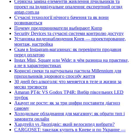
Сервісна заміна елементів живлення лічильників та
проект на індивідуальне опалення: експертний огляд
antap.com.ua
Сучасні технології нічного бачення та як вони
розвиваються
Почему предприниматели выбирают Кипр
Security Devices та сучасні системи контролю доступу
Установка видеонаблюдения Киев — проектирование,
монтаж, настройка
Скам в Instagram-магазинах: як перевірити продавця
перед оплатою
Instax Mini, Square или Wide: в чём разница на практике,
а не в характеристиках
Корисні снеки та натуральна пастила Millennium для
прихильників здорового способу життя
30 дней без алкоголя: что меняется в теле и жизни за
месяц трезвости
Amaran PT4c VS Godox TP4R: Вибір піксельних LED
трубок
Акаунт не росте: як за три цифри поставити діагноз
самому
Холодильне обладнання для магазину: як обрати тип і
замовити онлайн
Хардтейл vs Двопідвіс: який велосипед вибрати?
CARGOSET: такелаж купить в Киеве и по Украине —