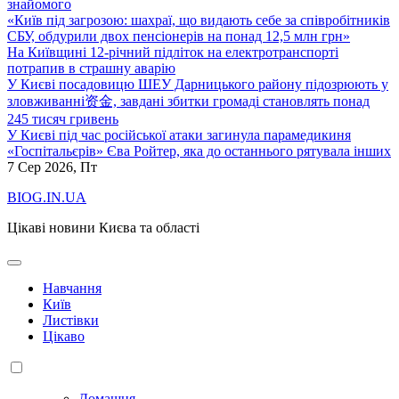
знайомого
«Київ під загрозою: шахраї, що видають себе за співробітників
СБУ, обдурили двох пенсіонерів на понад 12,5 млн грн»
На Київщині 12-річний підліток на електротранспорті
потрапив в страшну аварію
У Києві посадовицю ШЕУ Дарницького району підозрюють у
зловживанні资金, завдані збитки громаді становлять понад
245 тисяч гривень
У Києві під час російської атаки загинула парамедикиня
«Госпітальєрів» Єва Ройтер, яка до останнього рятувала інших
7
Сер 2026, Пт
BIOG.IN.UA
Цікаві новини Києва та області
Навчання
Київ
Листівки
Цікаво
Домашня