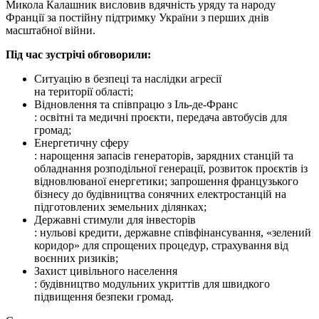
Микола Калашник висловив вдячність уряду та народу
Франції за постійну підтримку України з перших днів
масштабної війни.
Під час зустрічі обговорили:
Ситуацію в безпеці та наслідки агресії
на території області;
Відновлення та співпрацю з Іль-де-Франс
: освітні та медичні проєкти, передача автобусів для
громад;
Енергетичну сферу
: нарощення запасів генераторів, зарядних станцій та
обладнання розподільної генерації, розвиток проєктів із
відновлюваної енергетики; запрошення французького
бізнесу до будівництва сонячних електростанцій на
підготовлених земельних ділянках;
Державні стимули для інвесторів
: нульові кредити, державне співфінансування, «зелений
коридор» для спрощених процедур, страхування від
воєнних ризиків;
Захист цивільного населення
: будівництво модульних укриттів для швидкого
підвищення безпеки громад.