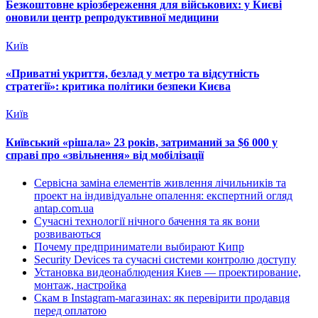
Безкоштовне кріозбереження для військових: у Києві
оновили центр репродуктивної медицини
Київ
«Приватні укриття, безлад у метро та відсутність
стратегії»: критика політики безпеки Києва
Київ
Київський «рішала» 23 років, затриманий за $6 000 у
справі про «звільнення» від мобілізації
Сервісна заміна елементів живлення лічильників та
проект на індивідуальне опалення: експертний огляд
antap.com.ua
Сучасні технології нічного бачення та як вони
розвиваються
Почему предприниматели выбирают Кипр
Security Devices та сучасні системи контролю доступу
Установка видеонаблюдения Киев — проектирование,
монтаж, настройка
Скам в Instagram-магазинах: як перевірити продавця
перед оплатою