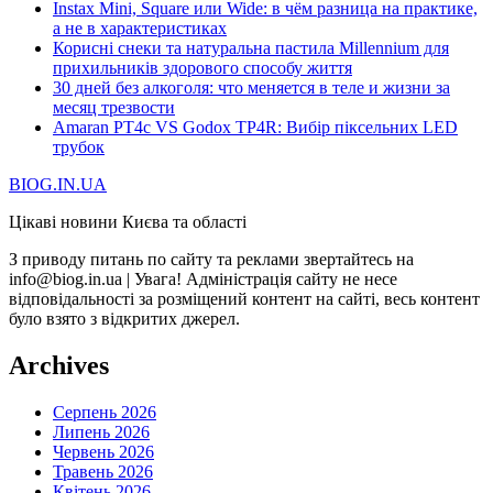
Instax Mini, Square или Wide: в чём разница на практике,
а не в характеристиках
Корисні снеки та натуральна пастила Millennium для
прихильників здорового способу життя
30 дней без алкоголя: что меняется в теле и жизни за
месяц трезвости
Amaran PT4c VS Godox TP4R: Вибір піксельних LED
трубок
BIOG.IN.UA
Цікаві новини Києва та області
З приводу питань по сайту та реклами звертайтесь на
info@biog.in.ua | Увага! Адміністрація сайту не несе
відповідальності за розміщений контент на сайті, весь контент
було взято з відкритих джерел.
Archives
Серпень 2026
Липень 2026
Червень 2026
Травень 2026
Квітень 2026