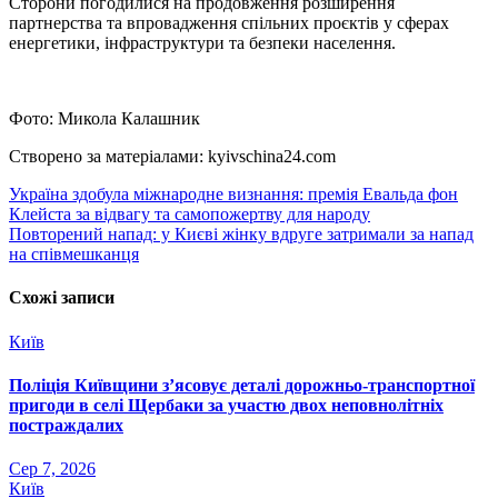
Сторони погодилися на продовження розширення
партнерства та впровадження спільних проєктів у сферах
енергетики, інфраструктури та безпеки населення.
Фото: Микола Калашник
Створено за матеріалами: kyivschina24.com
Навігація
Україна здобула міжнародне визнання: премія Евальда фон
Клейста за відвагу та самопожертву для народу
записів
Повторений напад: у Києві жінку вдруге затримали за напад
на співмешканця
Схожі записи
Київ
Поліція Київщини з’ясовує деталі дорожньо-транспортної
пригоди в селі Щербаки за участю двох неповнолітніх
постраждалих
Сер 7, 2026
Київ