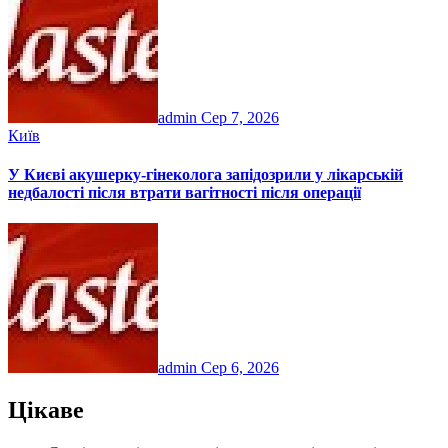
admin
Сер 7, 2026
Київ
У Києві акушерку-гінеколога запідозрили у лікарській
недбалості після втрати вагітності після операції
admin
Сер 6, 2026
Цікаве