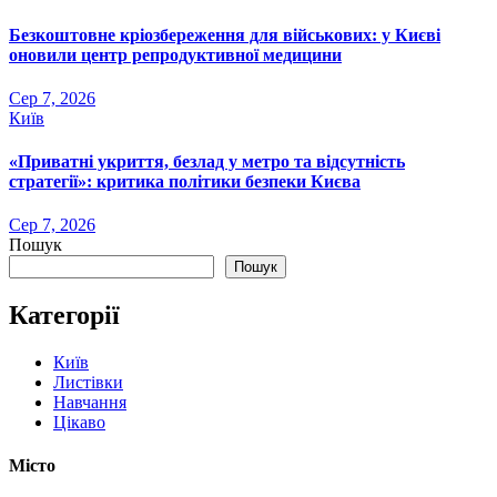
Безкоштовне кріозбереження для військових: у Києві
оновили центр репродуктивної медицини
Сер 7, 2026
Київ
«Приватні укриття, безлад у метро та відсутність
стратегії»: критика політики безпеки Києва
Сер 7, 2026
Пошук
Пошук
Категорії
Київ
Листівки
Навчання
Цікаво
Місто