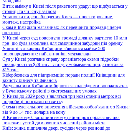
Молдови
Витік аміаку в Києві після ракетного удару: що відбувається у
столиці та чи існує загроза
Установка видеонаблюдения Киев — проектирование,
монтаж, настройка
Скам в Instagram-магазинах: як перевірити продавця перед
оплатою
У Києві через суд повернули громаді ділянку вартістю 10 млн
грн, що була захоплена для самочинної забудови під оренду
У липні в лікарнях Київщини з’явилося майже 500
новонароджених: найактивніші медзаклади
Суд у Києві розгляне справу організатора схеми підробки
інвалідності за $28 тис. і статусу «обмежено придатного» за
$15 тис.
Кібербезпека для підприємців: поради поліції Київщини для
захисту бізнесу та фінансів
Рятувальники Київщини борються з наслідками ворожих атак
у Бучанському районі в екстремальних умовах
У Києві до 2029 року з’являться три нові станції метро: всі
подробиці програми розвитку
Схема нелегального вивезення військовозобов’язаних з Києва:
від 9 до 14 тис. доларів на кону
В Київському Святошинському районі розгорілася велика
пожежа: густий дим охопив численні райони міста
Київ: жінка підпалила двері сусідки через ревнощі до