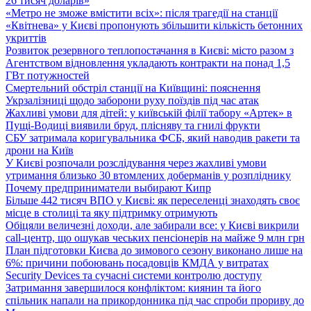
26 тисяч доларів»
«Метро не зможе вмістити всіх»: після трагедії на станції
«Квітнева» у Києві пропонують збільшити кількість бетонних
укриттів
Розвиток резервного теплопостачання в Києві: місто разом з
Агентством відновлення укладають контракти на понад 1,5
ГВт потужностей
Смертельний обстріл станції на Київщині: пояснення
Укрзалізниці щодо заборони руху поїздів під час атак
Жахливі умови для дітей: у київській філії табору «Артек» в
Пущі-Водиці виявили бруд, плісняву та гнилі фрукти
СБУ затримала коригувальника ФСБ, який наводив ракети та
дрони на Київ
У Києві розпочали розслідування через жахливі умови
утримання близько 30 втомлених доберманів у розпліднику
Почему предприниматели выбирают Кипр
Більше 442 тисяч ВПО у Києві: як переселенці знаходять своє
місце в столиці та яку підтримку отримують
Обіцяли величезні доходи, але забирали все: у Києві викрили
call-центр, що ошукав чеських пенсіонерів на майже 9 млн грн
План підготовки Києва до зимового сезону виконано лише на
6%: причини побоювань посадовців КМДА у витратах
Security Devices та сучасні системи контролю доступу
Затримання завершилося конфліктом: киянин та його
спільник напали на прикордонника під час спроби прориву до