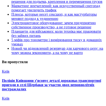
решения для подъема, крепления и перемещения грузов
Маркетинг впечатлений: как искусственный снегопад
помогает увеличить трафик
Плюсы, которые несет сексшоп, и как мастурбаторы
меняют подход к уединению
Электрощитовое оборудование: зачем предприятию
собственное производство, а не готовое решение
Планшети для військових: коли техніка має працювати
без зайвих питань
5 міфів про тонометри і вимірювання тиску в домашніх
умовах
Новий чи відновлений резервуар для харчового цеху: на
чому можна зекономити, а на чому не варто
Ви пропустили
Київ
Поліція Київщини з’ясовує деталі дорожньо-транспортної
пригоди в селі Щербаки за участю двох неповнолітніх
постраждалих
Київ