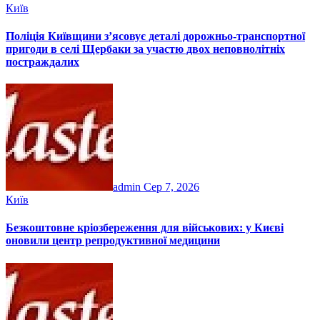
Київ
Поліція Київщини з’ясовує деталі дорожньо-транспортної
пригоди в селі Щербаки за участю двох неповнолітніх
постраждалих
admin
Сер 7, 2026
Київ
Безкоштовне кріозбереження для військових: у Києві
оновили центр репродуктивної медицини