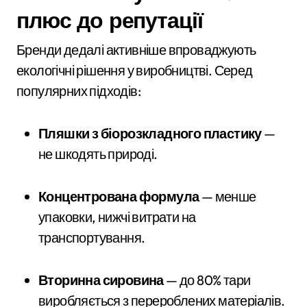
плюс до репутації
Бренди дедалі активніше впроваджують
екологічні рішення у виробництві. Серед
популярних підходів:
Пляшки з біорозкладного пластику
—
не шкодять природі.
Концентрована формула
— менше
упаковки, нижчі витрати на
транспортування.
Вторинна сировина
— до 80% тари
виробляється з перероблених матеріалів.