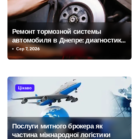
і
в
Ремонт тормозной системы
автомобиля в Днепре: диагностика,
обслуживание и замена деталей
Сер 7, 2026
Цікаво
Послуги митного брокера як
частина міжнародної логістики