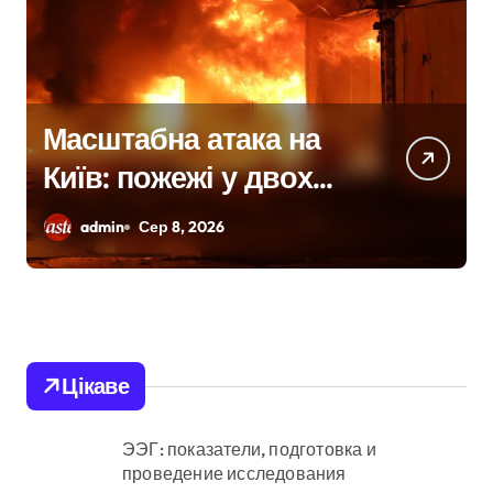
У Києві підрядницю
звинувачують у
розкраданні понад пів
admin
Сер 8, 2026
мільйона гривень під
час ремонту зони
«Вербне»
Цікаве
ЭЭГ: показатели, подготовка и
проведение исследования