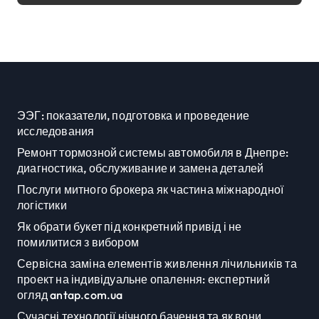
масованої атаки в Київському
регіоні
ЭЭГ: показатели, подготовка и проведение
исследования
Ремонт тормозной системы автомобиля в Днепре:
диагностика, обслуживание и замена деталей
Послуги митного брокера як частина міжнародної
логістики
Як обрати букет під конкретний привід і не
помилитися з вибором
Сервісна заміна елементів живлення лічильників та
проект на індивідуальне опалення: експертний
огляд antap.com.ua
Сучасні технології нічного бачення та як вони