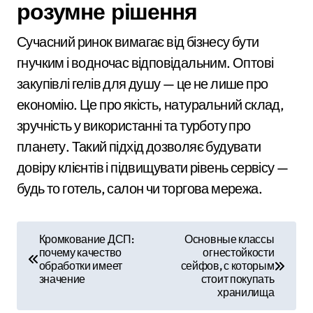
розумне рішення
Сучасний ринок вимагає від бізнесу бути
гнучким і водночас відповідальним. Оптові
закупівлі гелів для душу — це не лише про
економію. Це про якість, натуральний склад,
зручність у використанні та турботу про
планету. Такий підхід дозволяє будувати
довіру клієнтів і підвищувати рівень сервісу —
будь то готель, салон чи торгова мережа.
Н
Кромкование ДСП:
Основные классы
почему качество
огнестойкости
а
обработки имеет
сейфов, с которым
значение
стоит покупать
в
хранилища