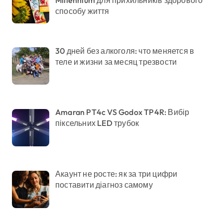
способу життя
30 дней без алкоголя: что меняется в
теле и жизни за месяц трезвости
Amaran PT4c VS Godox TP4R: Вибір
піксельних LED трубок
Акаунт не росте: як за три цифри
поставити діагноз самому