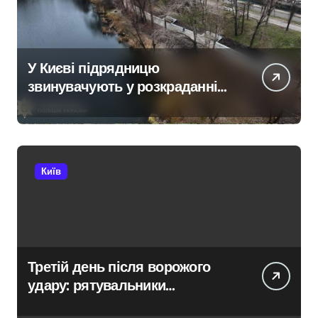
У Києві підрядницю
звинувачують у розкраданні
понад пів мільйона гривень
під час ремонту зони
«Вербне»
Київ
Третій день після ворожого
удару: рятувальники
працюють над наслідками