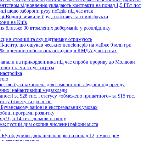
Агентством відновлення укладають контракти на понад 1,5 ГВт по
ці щодо заборони руху поїздів під час атак
ущі-Водиці виявили бруд, плісняву та гнилі фрукти
рони на Київ
ня близько 30 втомлених доберманів у розпліднику
ісце в столиці та яку підтримку отримують
all-центр, що ошукав чеських пенсіонерів на майже 9 млн грн
 6%: причини побоювань посадовців КМДА у витратах
 напали на прикордонника під час спроби прориву до Молдови
толиці та чи існує загроза
 настройка
атою
рн, що була захоплена для самочинної забудови під оренду
ених: найактивніші медзаклади
дності за $28 тис. і статусу «обмежено придатного» за $15 тис.
исту бізнесу та фінансів
 Бучанському районі в екстремальних умовах
дробиці програми розвитку
д 9 до 14 тис. доларів на кону
а: густий дим охопив численні райони міста
о
 СБУ, обдурили двох пенсіонерів на понад 12,5 млн грн»