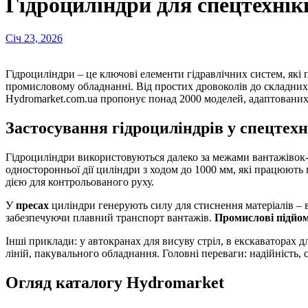
Гідроциліндри для спецтехнік
Січ 23, 2026
Гідроциліндри – це ключові елементи гідравлічних систем, які перетворюють енергію рідини в механічний рух. Вони забезпечують підйом, тиск, згинання та інші операції в спецтехніці та
промисловому обладнанні. Від простих дровоколів до складних л
Hydromarket.com.ua пропонує понад 2000 моделей, адаптованих д
Застосування гідроциліндрів у спецтехн
Гідроциліндри використовуються далеко за межами вантажівок
односторонньої дії циліндри з ходом до 1000 мм, які працюють 
дією для контрольованого руху.
У
пресах
циліндри генерують силу для стиснення матеріалів – в
забезпечуючи плавний транспорт вантажів.
Промислові підйо
Інші приклади: у автокранах для висуву стріл, в екскаваторах д
ліній, пакувального обладнання. Головні переваги: надійність, 
Огляд каталогу Hydromarket