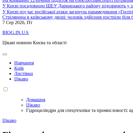
На Київщині 12-річний підліток на електротранспорті потрапи
У Києві посадовицю ШЕУ Дарницького району підозрюють у зл
У Києві під час російської атаки загинула парамедикиня «Госпі
Стрілянина в київському дворі: чоловік здійснив постріли біля
7
Сер 2026, Пт
BIOG.IN.UA
Цікаві новини Києва та області
Навчання
Київ
Листівки
Цікаво
Домашня
Цікаво
Гідроциліндри для спецтехніки та промисловості: щ
Цікаво