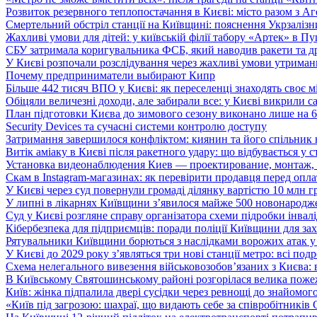
Розвиток резервного теплопостачання в Києві: місто разом з 
Смертельний обстріл станції на Київщині: пояснення Укрзалізни
Жахливі умови для дітей: у київській філії табору «Артек» в П
СБУ затримала коригувальника ФСБ, який наводив ракети та д
У Києві розпочали розслідування через жахливі умови утриман
Почему предприниматели выбирают Кипр
Більше 442 тисяч ВПО у Києві: як переселенці знаходять своє м
Обіцяли величезні доходи, але забирали все: у Києві викрили c
План підготовки Києва до зимового сезону виконано лише на
Security Devices та сучасні системи контролю доступу
Затримання завершилося конфліктом: киянин та його спільник
Витік аміаку в Києві після ракетного удару: що відбувається у с
Установка видеонаблюдения Киев — проектирование, монтаж,
Скам в Instagram-магазинах: як перевірити продавця перед опл
У Києві через суд повернули громаді ділянку вартістю 10 млн г
У липні в лікарнях Київщини з’явилося майже 500 новонародж
Суд у Києві розгляне справу організатора схеми підробки інвалі
Кібербезпека для підприємців: поради поліції Київщини для зах
Рятувальники Київщини борються з наслідками ворожих атак у
У Києві до 2029 року з’являться три нові станції метро: всі по
Схема нелегального вивезення військовозобов’язаних з Києва: ві
В Київському Святошинському районі розгорілася велика пожеж
Київ: жінка підпалила двері сусідки через ревнощі до знайомог
«Київ під загрозою: шахраї, що видають себе за співробітників