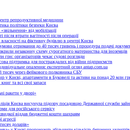
 центр репродуктивної медицини
ритика політики безпеки Києва
«звільнення» від мобілізації
 після втрати вагітності після операції
 власності на фіктивну будівлю в центрі Києва
 умови отримання до 40 тисяч гривень і процедура подачі докуме
розкрили незаконну схему сурогатного материнства для іноземців
н грн: організаторів чекає судові розгляди
сова підтримка для постраждалих від війни підприємств
ндивідуальне опалення: експертний огляд antap.com.ua
18 тисяч через фейкового полковника СБУ
 у Києві, апартаменти в Буковелі та активи на понад 20 млн гр
ниг та всі свої запаси
ні ракети у дворі»
поліція Києва висунула підозру посадовцю Державної служби зайн
ми для російського сервісу
швидкої віддав бюджетні кошти шахраям
 агресії
 тисяч доларів»
тнева» у Києві пропонують збільшити кількість бетонних укриттів