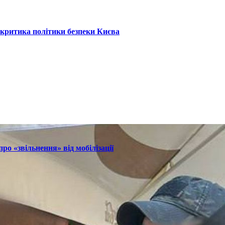
: критика політики безпеки Києва
ро «звільнення» від мобілізації