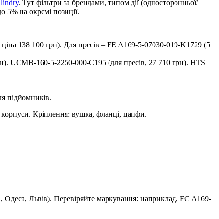
lindry
. Тут фільтри за брендами, типом дії (односторонньої/
до 5% на окремі позиції.
, ціна 138 100 грн). Для пресів – FE A169-5-07030-019-K1729 (5
рн). UCMB-160-5-2250-000-C195 (для пресів, 27 710 грн). HTS
ля підйомників.
і корпуси. Кріплення: вушка, фланці, цапфи.
в, Одеса, Львів). Перевіряйте маркування: наприклад, FC A169-