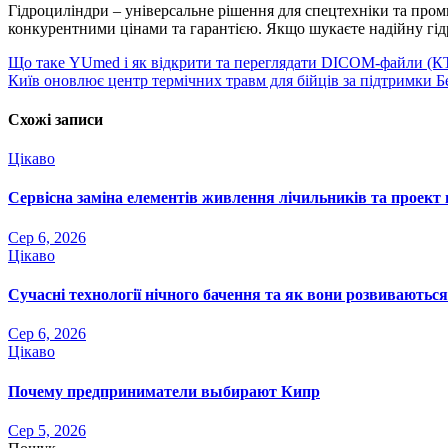
Гідроциліндри – універсальне рішення для спецтехніки та проми
конкурентними цінами та гарантією. Якщо шукаєте надійну гідра
Навігація
Що таке YUmed і як відкрити та переглядати DICOM-файли (К
Київ оновлює центр термічних травм для бійців за підтримки Бе
записів
Схожі записи
Цікаво
Сервісна заміна елементів живлення лічильників та проект 
Сер 6, 2026
Цікаво
Сучасні технології нічного бачення та як вони розвиваються
Сер 6, 2026
Цікаво
Почему предприниматели выбирают Кипр
Сер 5, 2026