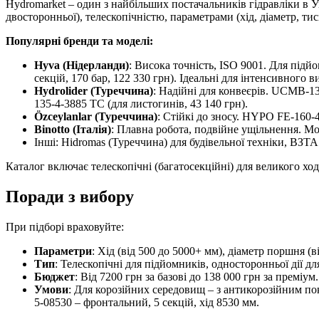
Hydromarket – один з найбільших постачальників гідравліки в У
двосторонньої), телескопічністю, параметрами (хід, діаметр, тиск
Популярні бренди та моделі:
Hyva (Нідерланди)
: Висока точність, ISO 9001. Для підйо
секцій, 170 бар, 122 330 грн). Ідеальні для інтенсивного 
Hydrolider (Туреччина)
: Надійні для конвеєрів. UCMB-13
135-4-3885 TC (для листогинів, 43 140 грн).
Özceylanlar (Туреччина)
: Стійкі до зносу. HYPO FE-160-
Binotto (Італія)
: Плавна робота, подвійне ущільнення. Моде
Інші: Hidromas (Туреччина) для будівельної техніки, ВЗТА
Каталог включає телескопічні (багатосекційні) для великого ход
Поради з вибору
При підборі враховуйте:
Параметри
: Хід (від 500 до 5000+ мм), діаметр поршня (ві
Тип
: Телескопічні для підйомників, односторонньої дії дл
Бюджет
: Від 7200 грн за базові до 138 000 грн за преміум.
Умови
: Для корозійних середовищ – з антикорозійним пок
5-08530 – фронтальний, 5 секцій, хід 8530 мм.