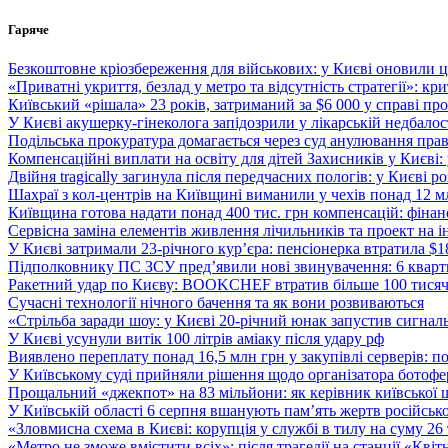
Перейти
Гаряче
до
вмісту
Безкоштовне кріозбереження для військових: у Києві оновили
«Приватні укриття, безлад у метро та відсутність стратегії»: к
Київський «рішала» 23 років, затриманий за $6 000 у справі про 
У Києві акушерку-гінеколога запідозрили у лікарській недбалості
Подільська прокуратура домагається через суд анулювання прав
Компенсаційні виплати на освіту для дітей Захисників у Києві:
Двійня tragically загинула після передчасних пологів: у Києві 
Шахраї з кол-центрів на Київщині виманили у чехів понад 12 мл
Київщина готова надати понад 400 тис. грн компенсацій: фінан
Сервісна заміна елементів живлення лічильників та проект на і
У Києві затримали 23-річного кур’єра: пенсіонерка втратила $
Підполковнику ПС ЗСУ пред’явили нові звинувачення: 6 квартир
Ракетний удар по Києву: BOOKCHEF втратив більше 100 тисяч к
Сучасні технології нічного бачення та як вони розвиваються
«Стрільба заради шоу: у Києві 20-річний юнак запустив сигналь
У Києві усунули витік 100 літрів аміаку після удару рф
Виявлено переплату понад 16,5 млн грн у закупівлі серверів: 
У Київському суді прийняли рішення щодо організатора ботофер
Прощальний «джекпот» на 83 мільйони: як керівник київської 
У Київській області 6 серпня вшанують пам’ять жертв російської
«Зловмисна схема в Києві: корупція у службі в тилу на суму 26
«Метро не зможе вмістити всіх»: після трагедії на станції «Кві