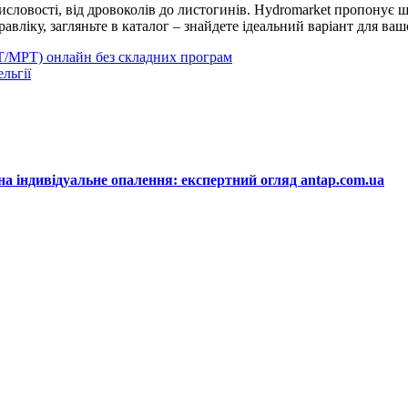
словості, від дровоколів до листогинів. Hydromarket пропонує ши
вліку, загляньте в каталог – знайдете ідеальний варіант для ва
Т/МРТ) онлайн без складних програм
льгії
на індивідуальне опалення: експертний огляд antap.com.ua