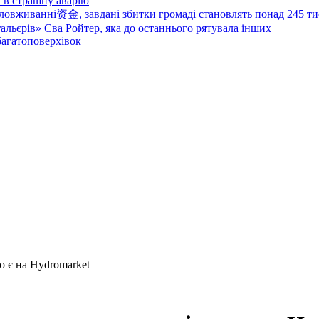
в в страшну аварію
овживанні资金, завдані збитки громаді становлять понад 245 ти
тальєрів» Єва Ройтер, яка до останнього рятувала інших
 багатоповерхівок
о є на Hydromarket