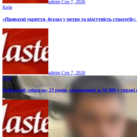
admin
Сер 7, 2026
Київ
«Приватні укриття, безлад у метро та відсутність стратегії»
admin
Сер 7, 2026
Київ
Київський «рішала» 23 років, затриманий за $6 000 у справі п