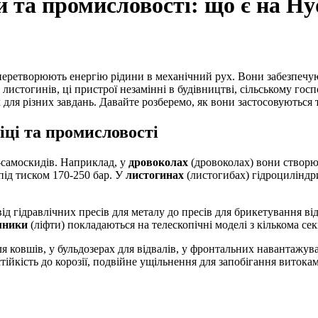
и та промисловості: що є на H
истогинів, ці пристрої незамінні в будівництві, сільському госп
ля різних завдань. Давайте розберемо, як вони застосовуються т
іці та промисловості
-самоскидів. Наприклад, у
дровоколах
(дровоколах) вони створю
під тиском 170-250 бар. У
листогинах
(листогибах) гідроциліндр
ід гідравлічних пресів для металу до пресів для брикетування ві
мники
(ліфти) покладаються на телескопічні моделі з кількома се
ля ковшів, у бульдозерах для відвалів, у фронтальних навантажув
стійкість до корозії, подвійне ущільнення для запобігання витока