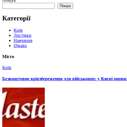
Пошук
Пошук
Категорії
Київ
Листівки
Навчання
Цікаво
Місто
Київ
Безкоштовне кріозбереження для військових: у Києві онов