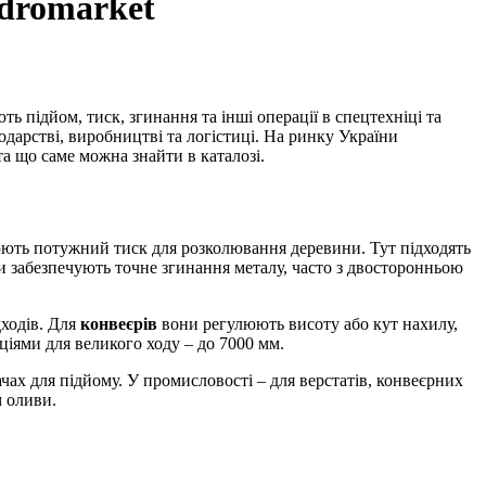
ydromarket
одарстві, виробництві та логістиці. На ринку України
а що саме можна знайти в каталозі.
ють потужний тиск для розколювання деревини. Тут підходять
и забезпечують точне згинання металу, часто з двосторонньою
дходів. Для
конвеєрів
вони регулюють висоту або кут нахилу,
кціями для великого ходу – до 7000 мм.
ачах для підйому. У промисловості – для верстатів, конвеєрних
м оливи.