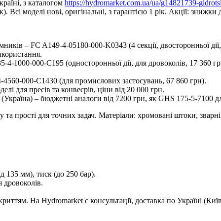
країні, з каталогом
https://hydromarket.com.ua/ua/g14821739-gidrotsi
). Всі моделі нові, оригінальні, з гарантією 1 рік. Акції: знижки 
мників – FC A149-4-05180-000-K0343 (4 секції, двосторонньої дії
використання.
5-4-1000-000-C195 (односторонньої дії, для дровоколів, 17 360 г
4-4560-000-C1430 (для промислових застосувань, 67 860 грн).
лі для пресів та конвеєрів, ціни від 20 000 грн.
 (Україна) – бюджетні аналоги від 7200 грн, як GHS 175-5-7100 д
у та прості для точних задач. Матеріали: хромовані штоки, зварн
д 135 мм), тиск (до 250 бар).
я дровоколів.
риттям. На Hydromarket є консультації, доставка по Україні (Киї