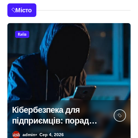
Місто
Київ
Рятувальники
Київщини борються з
наслідками ворожих
admin
Сер 4, 2026