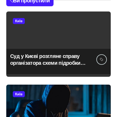
Ви пропустили
Київ
Суд у Києві розгляне справу
організатора схеми підробки
інвалідності за $28 тис. і
статусу «обмежено
придатного» за $15 тис.
Київ