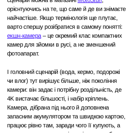
сценарій можна в магазині
MotoStuff
,
орієнтуючись на те, що саме й де ви знімаєте
найчастіше. Якщо термінологія ще плутає,
варто спершу розібратися в самому понятті:
екшн-камера
– це окремий клас компактних
камер для зйомки в русі, а не зменшений
фотоапарат.
І головний сценарій (вода, кермо, подорожі
чи влог) тут вирішує більше, ніж покоління
камери: він задає і потрібну роздільність, де
4K вистачає більшості, і набір кріплень.
Камера, дібрана під нього й доповнена
запасним акумулятором та швидкою картою,
працює рівно там, заради чого її купують, а