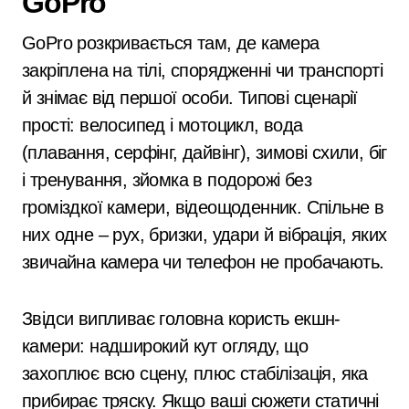
GoPro
GoPro розкривається там, де камера
закріплена на тілі, спорядженні чи транспорті
й знімає від першої особи. Типові сценарії
прості: велосипед і мотоцикл, вода
(плавання, серфінг, дайвінг), зимові схили, біг
і тренування, зйомка в подорожі без
громіздкої камери, відеощоденник. Спільне в
них одне – рух, бризки, удари й вібрація, яких
звичайна камера чи телефон не пробачають.
Звідси випливає головна користь екшн-
камери: надширокий кут огляду, що
захоплює всю сцену, плюс стабілізація, яка
прибирає тряску. Якщо ваші сюжети статичні