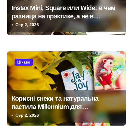
з
Instax Mini, Square или Wide: в чём
разница на практике, а не в
а
характеристиках
Сер 2, 2026
п
и
с
Цікаво
і
в
Корисні снеки та натуральна
пастила Millennium для
прихильників здорового способу
Сер 2, 2026
життя