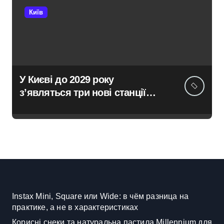
Київ
У Києві до 2029 року
з’являться три нові станції
метро: всі подробиці
програми розвитку
Instax Mini, Square или Wide: в чём разница на
практике, а не в характеристиках
Корисні снеки та натуральна пастила Millennium для