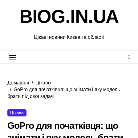
Перейти
BIOG.IN.UA
до
вмісту
Цікаві новини Києва та області
Домашня
Цікаво
GoPro для початківця: що знімати і яку модель
брати під свої задачі
Цікаво
GoPro для початківця: що
знімати і яку модель брати