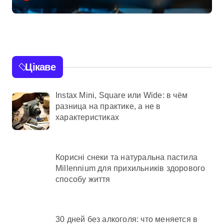
атак у Бучанському
районі в
екстремальних
умовах
Цікаве
Instax Mini, Square или Wide: в чём
разница на практике, а не в
характеристиках
Корисні снеки та натуральна пастила
Millennium для прихильників здорового
способу життя
30 дней без алкоголя: что меняется в