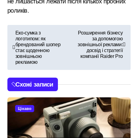
не лишається лежати після кількох пробних
роликів.
Н
Еко-сумка з
Розширення бізнесу
логотипом: як
за допомогою
а
брендований шопер
зовнішньої реклами:
стає щоденною
досвід і стратегії
в
зовнішньою
компанії Raider Pro
рекламою
і
г
Схожі записи
а
ц
Цікаво
і
я