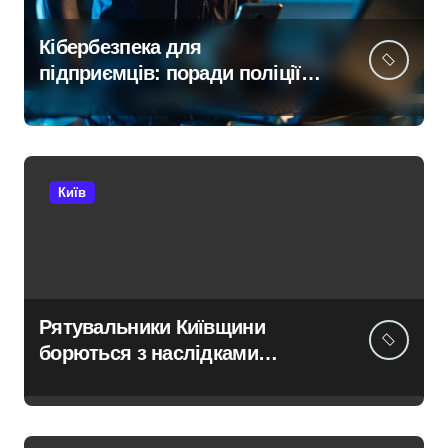
Кібербезпека для
підприємців: поради поліції
Київщини для захисту бізнесу
та фінансів
Київ
Рятувальники Київщини
борються з наслідками
ворожих атак у Бучанському
районі в екстремальних
умовах