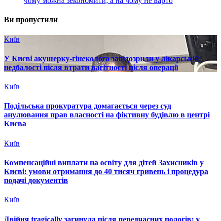
чому можна зекономити, а на чому не варто
Ви пропустили
Київ
У Києві акушерку-гінеколога запідозрили у лікарській
недбалості після втрати вагітності після операції
Київ
Подільська прокуратура домагається через суд
анулювання прав власності на фіктивну будівлю в центрі
Києва
Київ
Компенсаційні виплати на освіту для дітей Захисників у
Києві: умови отримання до 40 тисяч гривень і процедура
подачі документів
Київ
Двійня tragically загинула після передчасних пологів: у