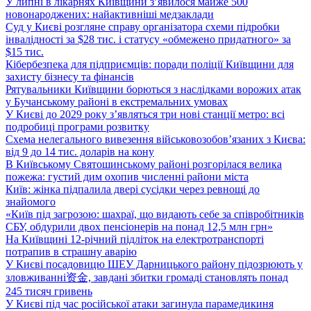
У липні в лікарнях Київщини з’явилося майже 500
новонароджених: найактивніші медзаклади
Суд у Києві розгляне справу організатора схеми підробки
інвалідності за $28 тис. і статусу «обмежено придатного» за
$15 тис.
Кібербезпека для підприємців: поради поліції Київщини для
захисту бізнесу та фінансів
Рятувальники Київщини борються з наслідками ворожих атак
у Бучанському районі в екстремальних умовах
У Києві до 2029 року з’являться три нові станції метро: всі
подробиці програми розвитку
Схема нелегального вивезення військовозобов’язаних з Києва:
від 9 до 14 тис. доларів на кону
В Київському Святошинському районі розгорілася велика
пожежа: густий дим охопив численні райони міста
Київ: жінка підпалила двері сусідки через ревнощі до
знайомого
«Київ під загрозою: шахраї, що видають себе за співробітників
СБУ, обдурили двох пенсіонерів на понад 12,5 млн грн»
На Київщині 12-річний підліток на електротранспорті
потрапив в страшну аварію
У Києві посадовицю ШЕУ Дарницького району підозрюють у
зловживанні资金, завдані збитки громаді становлять понад
245 тисяч гривень
У Києві під час російської атаки загинула парамедикиня