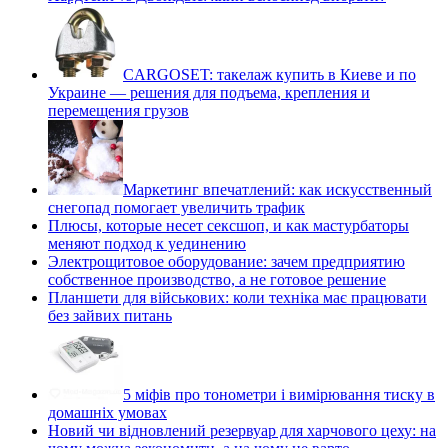
CARGOSET: такелаж купить в Киеве и по
Украине — решения для подъема, крепления и
перемещения грузов
Маркетинг впечатлений: как искусственный
снегопад помогает увеличить трафик
Плюсы, которые несет сексшоп, и как мастурбаторы
меняют подход к уединению
Электрощитовое оборудование: зачем предприятию
собственное производство, а не готовое решение
Планшети для військових: коли техніка має працювати
без зайвих питань
5 міфів про тонометри і вимірювання тиску в
домашніх умовах
Новий чи відновлений резервуар для харчового цеху: на