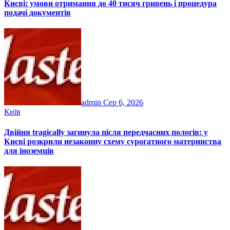
Києві: умови отримання до 40 тисяч гривень і процедура
подачі документів
admin
Сер 6, 2026
Київ
Двійня tragically загинула після передчасних пологів: у
Києві розкрили незаконну схему сурогатного материнства
для іноземців