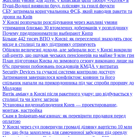
Жахливі умови для дітей: у київській філії табору «Артек» в
Пущі-Водиці виявили бруд, плісняву та гнилі фрукти
СБУ затримала коригувальника ФСБ, який наводив ракети та
дрони на Київ
У Києві розпочали розслідування через жахливі умови
утримання близько 30 втомлених доберманів у розпліднику
Почему предприниматели выбирают Кипр
Більше 442 тисяч ВПО у Києві: як переселенці знаходять своє
місце в столиці та яку підтримку отримують
Обіцяли величезні доходи, але забирали все: у Києві викрили
call-центр, що ошукав чеських пенсіонерів на майже 9 млн грн
План підготовки Києва до зимового сезону виконано лише на
6%: причини побоювань посадовців КМДА у витратах
Security Devices та сучасні системи контролю доступу
Затримання завершилося конфліктом: киянин та його
спільник напали на прикордонника під час спроби прориву до
Молдови
Витік аміаку в Києві після ракетного удару: що відбувається у
столиці та чи існує загроза
Установка видеонаблюдения Киев — проектирование,
монтаж, настройка
Скам в Instagram-магазинах: як перевірити продавця перед
оплатою
У Києві через суд повернули громаді ділянку вартістю 10 млн
грн, що була захоплена для самочинної забудови під оренду