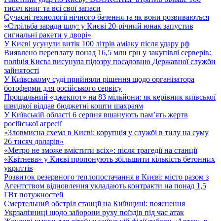
тисяч книг та всі свої запаси
Сучасні технології нічного бачення та як вони розвиваються
«Стрільба заради шоу: у Києві 20-річний юнак запустив
сигнальні ракети у дворі»
У Києві усунули витік 100 літрів аміаку після удару рф
Виявлено переплату понад 16,5 млн грн у закупівлі серверів:
поліція Києва висунула підозру посадовцю Державної служби
зайнятості
У Київському суді прийняли рішення щодо організатора
ботоферми для російського сервісу
Прощальний «джекпот» на 83 мільйони: як керівник київської
швидкої віддав бюджетні кошти шахраям
У Київській області 6 серпня вшанують пам’ять жертв
російської агресії
«Зловмисна схема в Києві: корупція у службі в тилу на суму
26 тисяч доларів»
«Метро не зможе вмістити всіх»: після трагедії на станції
«Квітнева» у Києві пропонують збільшити кількість бетонних
укриттів
Розвиток резервного теплопостачання в Києві: місто разом з
Агентством відновлення укладають контракти на понад 1,5
ГВт потужностей
Смертельний обстріл станції на Київщині: пояснення
Укрзалізниці щодо заборони руху поїздів під час атак