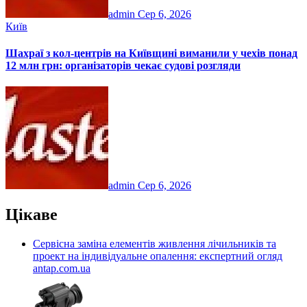
admin
Сер 6, 2026
Київ
Шахраї з кол-центрів на Київщині виманили у чехів понад
12 млн грн: організаторів чекає судові розгляди
admin
Сер 6, 2026
Цікаве
Сервісна заміна елементів живлення лічильників та
проект на індивідуальне опалення: експертний огляд
antap.com.ua