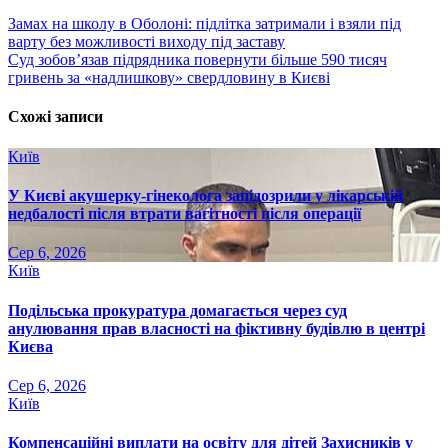
Навігація
Замах на школу в Оболоні: підлітка затримали і взяли під
варту без можливості виходу під заставу
записів
Суд зобов’язав підрядника повернути більше 590 тисяч
гривень за «надлишкову» свердловину в Києві
Схожі записи
Київ
У Києві акушерку-гінеколога запідозрили у лікарській
недбалості після втрати вагітності після операції
Сер 6, 2026
Київ
Подільська прокуратура домагається через суд
анулювання прав власності на фіктивну будівлю в центрі
Києва
Сер 6, 2026
Київ
Компенсаційні виплати на освіту для дітей Захисників у