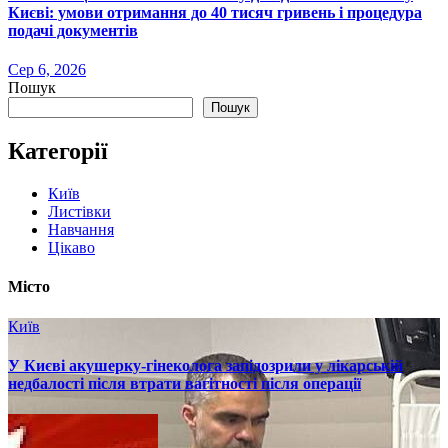
Києві: умови отримання до 40 тисяч гривень і процедура
подачі документів
Сер 6, 2026
Пошук
Пошук
Категорії
Київ
Листівки
Навчання
Цікаво
Місто
Київ
У Києві акушерку-гінеколога запідозрили у лікарській
недбалості після втрати вагітності після операції