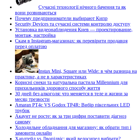
Сучасні технології нічного бачення та як
вони розвиваються
Почему предприниматели выбирают Кипр
Security Devices та сучасні системи контролю доступу
Установка видеонаблюдения Киев — проектирование,
монтаж, настройка
Скам в Instagram-магазинах: як перевірити продавця
перед оплатою
Instax Mini, Square или Wide: в чём разница на
практике, а не в характеристиках
Корисні снеки та натуральна пастила Millennium для
прихильників здорового способу життя
30 дней без алкоголя: что меняется в теле и жизни за
месяц трезвости
Amaran PT4c VS Godox TP4R: Вибір піксельних LED
трубок
Акаунт не росте: як за три цифри поставити діагноз
самому
Холодильне обладнання для магазину: як обрати тип і
замовити онлайн
Хардтейл vs Двопідвіс: який велосипед вибрати?