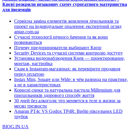
Києві розкрили незаконну схему сурогатного материнства
для іноземців
Сервісна заміна елементів живлення лічильників та
проект на індивідуальне опалення: експертний огляд
antap.com.ua
Сучасні технології нічного бачення та як вони
розвиваються
Почему предприниматели выбирают Кипр
Security Devices та сучасні системи контролю доступу
Установка видеонаблюдения Киев — проектирование,
монтаж, настройка
Скам в Instagram-магазинах: як перевірити продавця
перед оплатою
Instax Mini, Square или Wide: в чём разница на практике,
а не в характеристиках
Корисні снеки та натуральна пастила Millennium для
прихильників здорового способу життя
30 дней без алкоголя: что меняется в теле и жизни за
месяц трезвости
Amaran PT4c VS Godox TP4R: Вибір піксельних LED
трубок
BIOG.IN.UA