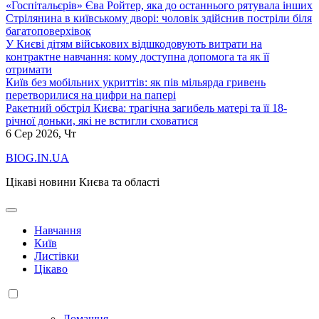
«Госпітальєрів» Єва Ройтер, яка до останнього рятувала інших
Стрілянина в київському дворі: чоловік здійснив постріли біля
багатоповерхівок
У Києві дітям військових відшкодовують витрати на
контрактне навчання: кому доступна допомога та як її
отримати
Київ без мобільних укриттів: як пів мільярда гривень
перетворилися на цифри на папері
Ракетний обстріл Києва: трагічна загибель матері та її 18-
річної доньки, які не встигли сховатися
6
Сер 2026, Чт
BIOG.IN.UA
Цікаві новини Києва та області
Навчання
Київ
Листівки
Цікаво
Домашня