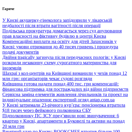
Перейти
Гаряче
до
вмісту
У Києві акушерку-гінеколога запідозрили у лікарській
недбалості після втрати вагітності після операції
Подільська прокуратура домагається через суд анулювання
прав власності на фіктивну будівлю в центрі Києва
Компенсаційні виплати на освіту для дітей Захисників у
Києві: умови отримання до 40 тисяч гривень і процедура
подачі документів
Двійня tragically загинула після передчасних пологів: у Києві
розкрили незаконну схему сурогатного материнства для
іноземців
Шахраї з кол-центрів на Київщині виманили у чехів понад 12
млн грн: організаторів чекає судові розгляди
Київщина готова надати понад 400 тис. грн компенсацій:
фінансова підтримка для постраждалих від війни підприємств
Сервісна заміна елементів живлення лічильників та проект на
індивідуальне опалення: експертний огляд antap.com.ua
У Києві затримали 23-річного кур’єра: пенсіонерка втратила
$18 тисяч через фейкового полковника СБУ
Підполковнику ПС ЗСУ пред’явили нові звинувачення: 6
квартир у Києві, апартаменти в Буковелі та активи на понад
20 млн грн
Ракетний удар по Києву: BOOKCHEF втратив більше 100