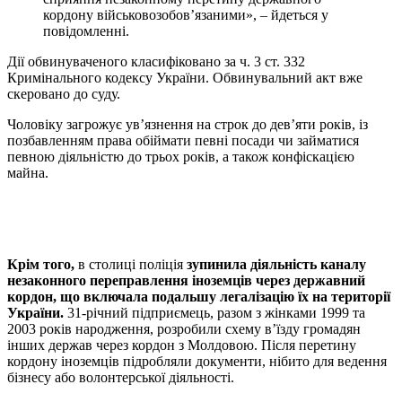
кордону військовозобов’язаними», – йдеться у
повідомленні.
Дії обвинуваченого класифіковано за ч. 3 ст. 332
Кримінального кодексу України. Обвинувальний акт вже
скеровано до суду.
Чоловіку загрожує ув’язнення на строк до дев’яти років, із
позбавленням права обіймати певні посади чи займатися
певною діяльністю до трьох років, а також конфіскацією
майна.
Крім того,
в столиці поліція
зупинила діяльність каналу
незаконного переправлення іноземців через державний
кордон, що включала подальшу легалізацію їх на території
України.
31-річний підприємець, разом з жінками 1999 та
2003 років народження, розробили схему в’їзду громадян
інших держав через кордон з Молдовою. Після перетину
кордону іноземців підробляли документи, нібито для ведення
бізнесу або волонтерської діяльності.