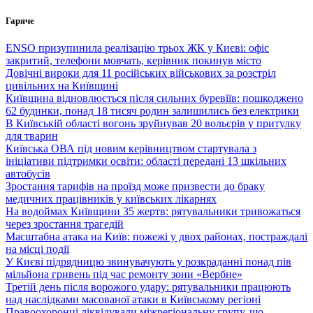
Перейти
Гаряче
до
вмісту
ENSO призупинила реалізацію трьох ЖК у Києві: офіс
закритий, телефони мовчать, керівник покинув місто
Довічні вироки для 11 російських військових за розстріл
цивільних на Київщині
Київщина відновлюється після сильних буревіїв: пошкоджено
62 будинки, понад 18 тисяч родин залишились без електрики
В Київській області вогонь зруйнував 20 вольєрів у притулку
для тварин
Київська ОВА під новим керівництвом стартувала з
ініціативи підтримки освіти: області передані 13 шкільних
автобусів
Зростання тарифів на проїзд може призвести до браку
медичних працівників у київських лікарнях
На водоймах Київщини 35 жертв: рятувальники тривожаться
через зростання трагедій
Масштабна атака на Київ: пожежі у двох районах, постраждалі
на місці події
У Києві підрядницю звинувачують у розкраданні понад пів
мільйона гривень під час ремонту зони «Вербне»
Третій день після ворожого удару: рятувальники працюють
над наслідками масованої атаки в Київському регіоні
Правоохоронці ліквідували міжрегіональну групу, що