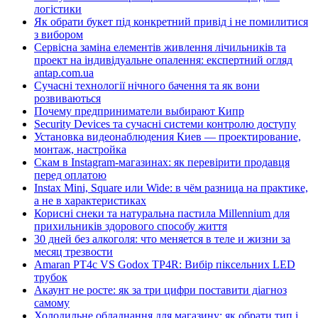
логістики
Як обрати букет під конкретний привід і не помилитися
з вибором
Сервісна заміна елементів живлення лічильників та
проект на індивідуальне опалення: експертний огляд
antap.com.ua
Сучасні технології нічного бачення та як вони
розвиваються
Почему предприниматели выбирают Кипр
Security Devices та сучасні системи контролю доступу
Установка видеонаблюдения Киев — проектирование,
монтаж, настройка
Скам в Instagram-магазинах: як перевірити продавця
перед оплатою
Instax Mini, Square или Wide: в чём разница на практике,
а не в характеристиках
Корисні снеки та натуральна пастила Millennium для
прихильників здорового способу життя
30 дней без алкоголя: что меняется в теле и жизни за
месяц трезвости
Amaran PT4c VS Godox TP4R: Вибір піксельних LED
трубок
Акаунт не росте: як за три цифри поставити діагноз
самому
Холодильне обладнання для магазину: як обрати тип і