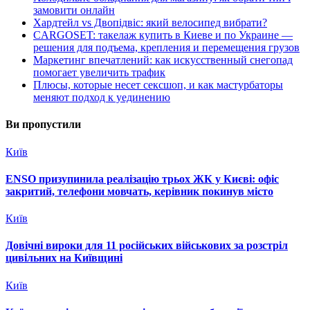
замовити онлайн
Хардтейл vs Двопідвіс: який велосипед вибрати?
CARGOSET: такелаж купить в Киеве и по Украине —
решения для подъема, крепления и перемещения грузов
Маркетинг впечатлений: как искусственный снегопад
помогает увеличить трафик
Плюсы, которые несет сексшоп, и как мастурбаторы
меняют подход к уединению
Ви пропустили
Київ
ENSO призупинила реалізацію трьох ЖК у Києві: офіс
закритий, телефони мовчать, керівник покинув місто
Київ
Довічні вироки для 11 російських військових за розстріл
цивільних на Київщині
Київ