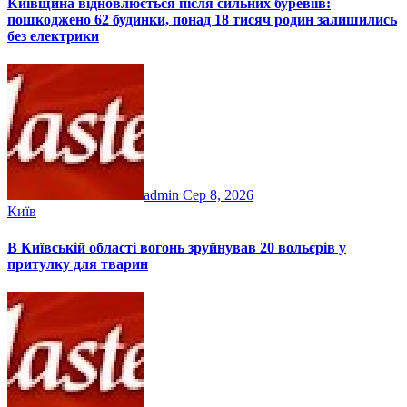
Київщина відновлюється після сильних буревіїв:
пошкоджено 62 будинки, понад 18 тисяч родин залишились
без електрики
admin
Сер 8, 2026
Київ
В Київській області вогонь зруйнував 20 вольєрів у
притулку для тварин