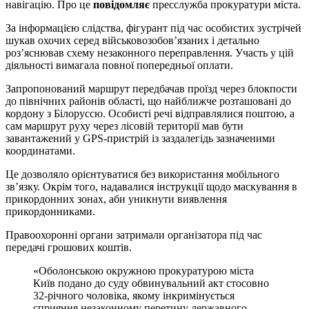
навігацію. Про це
повідомляє
пресслужба прокуратури міста.
За інформацією слідства, фігурант під час особистих зустрічей
шукав охочих серед військовозобов’язаних і детально
роз’яснював схему незаконного переправлення. Участь у цій
діяльності вимагала повної попередньої оплати.
Запропонований маршрут передбачав проїзд через блокпости
до північних районів області, що найближче розташовані до
кордону з Білоруссю. Особисті речі відправлялися поштою, а
сам маршрут руху через лісовій території мав бути
завантажений у GPS-пристрій із заздалегідь зазначеними
координатами.
Це дозволяло орієнтуватися без використання мобільного
зв’язку. Окрім того, надавалися інструкції щодо маскування в
прикордонних зонах, аби уникнути виявлення
прикордонниками.
Правоохоронні органи затримали організатора під час
передачі грошових коштів.
«Оболонською окружною прокуратурою міста
Київ подано до суду обвинувальний акт стосовно
32-річного чоловіка, якому інкримінується
сприяння незаконному перетину державного