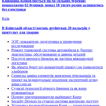
Київщина відновлюється після сильних буревіїв:
пошкоджено 62 будинки, понад 18 тисяч родин залишились
без електрики
Київ
В Київській області вогонь зруйнував 20 вольєрів у
притулку для тварин
ЭЭГ: показатели, подготовка и проведение
исследования
Ремонт тормозной системы автомобиля в Днепре:
диагностика, обслуживание и замена деталей
Послуги митного брокера як частина міжнародної
логістики
Як обрати букет під конкретний привід і не помилитися
з вибором
Сервісна заміна елементів живлення лічильників та
проект на індивідуальне опалення: експертний огляд
antap.com.ua
Сучасні технології нічного бачення та як вони
розвиваються
Почему предприниматели выбирают Кипр
Security Devices та сучасні системи контролю доступу
Установка видеонаблюдения Киев — проектирование,