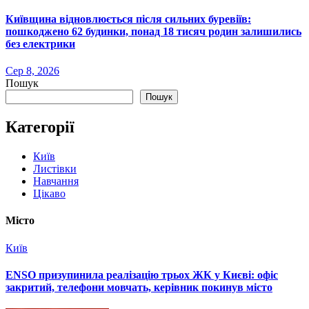
Київщина відновлюється після сильних буревіїв:
пошкоджено 62 будинки, понад 18 тисяч родин залишились
без електрики
Сер 8, 2026
Пошук
Пошук
Категорії
Київ
Листівки
Навчання
Цікаво
Місто
Київ
ENSO призупинила реалізацію трьох ЖК у Києві: офіс
закритий, телефони мовчать, керівник покинув місто