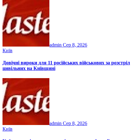
admin
Сер 8, 2026
Київ
Довічні вироки для 11 російських військових за розстріл
цивільних на Київщині
admin
Сер 8, 2026
Київ