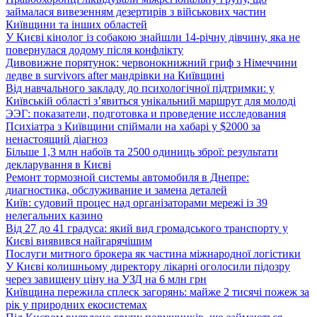
займалася вивезенням дезертирів з військових частин
Київщини та інших областей
У Києві кінолог із собакою знайшли 14-річну дівчину, яка не
повернулася додому після конфлікту
Дивовижне порятунок: червонокнижний гриф з Німеччини
ледве в survivors after мандрівки на Київщині
Від навчального закладу до психологічної підтримки: у
Київській області з’явиться унікальний маршрут для молоді
ЭЭГ: показатели, подготовка и проведение исследования
Психіатра з Київщини спіймали на хабарі у $2000 за
ненастоящий діагноз
Більше 1,3 млн набоїв та 2500 одиниць зброї: результати
декларування в Києві
Ремонт тормозной системы автомобиля в Днепре:
диагностика, обслуживание и замена деталей
Київ: судовий процес над організаторами мережі із 39
нелегальних казино
Від 27 до 41 градуса: який вид громадського транспорту у
Києві виявився найгарячішим
Послуги митного брокера як частина міжнародної логістики
У Києві колишньому директору лікарні оголосили підозру
через завищену ціну на УЗД на 6 млн грн
Київщина пережила сплеск загорянь: майже 2 тисячі пожеж за
рік у природних екосистемах