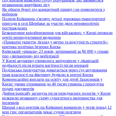
Під Києвом виявлено групу порушників, що займаються
незаконною вирубкою лісу
Як обрати букет під конкретний привід і не помилитися з
вибором
Поліція Київщини з’ясовує деталі дорожньо-транспортної
пригоди в селі Щербаки за участю двох неповнолітніх
постраждалих
Безкоштовне кріозбереження для військових: у Києві оновили
центр репродуктивної медицини
«Приватні укриття, безлад у метро та відсутність стратегії»:
критика політики безпеки Києва
Київський «рішала» 23 років, затриманий за $6 000 у справі
про «звільнення» від мобілізації
У Києві акушерку-гінеколога запідозрили у лікарській
недбалості після втрати вагітності після операції
Подільська прокуратура домагається через суд анулювання
прав власності на фіктивну будівлю в центрі Києва
Компенсаційні виплати на освіту для дітей Захисників у
Києві: умови отримання до 40 тисяч гривень і процедура
подачі документів
Двійня tragically загинула після передчасних пологів: у Києві
розкрили незаконну схему сурогатного материнства для
іноземців
Шахраї з кол-центрів на Київщині виманили у чехів понад 12
млн грн: організаторів чекає судові розгляди