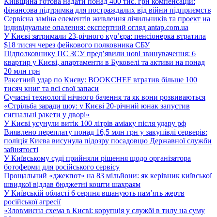
Київщина готова надати понад 400 тис. грн компенсацій:
фінансова підтримка для постраждалих від війни підприємств
Сервісна заміна елементів живлення лічильників та проект на
індивідуальне опалення: експертний огляд antap.com.ua
У Києві затримали 23-річного кур’єра: пенсіонерка втратила
$18 тисяч через фейкового полковника СБУ
Підполковнику ПС ЗСУ пред’явили нові звинувачення: 6
квартир у Києві, апартаменти в Буковелі та активи на понад
20 млн грн
Ракетний удар по Києву: BOOKCHEF втратив більше 100
тисяч книг та всі свої запаси
Сучасні технології нічного бачення та як вони розвиваються
«Стрільба заради шоу: у Києві 20-річний юнак запустив
сигнальні ракети у дворі»
У Києві усунули витік 100 літрів аміаку після удару рф
Виявлено переплату понад 16,5 млн грн у закупівлі серверів:
поліція Києва висунула підозру посадовцю Державної служби
зайнятості
У Київському суді прийняли рішення щодо організатора
ботоферми для російського сервісу
Прощальний «джекпот» на 83 мільйони: як керівник київської
швидкої віддав бюджетні кошти шахраям
У Київській області 6 серпня вшанують пам’ять жертв
російської агресії
«Зловмисна схема в Києві: корупція у службі в тилу на суму