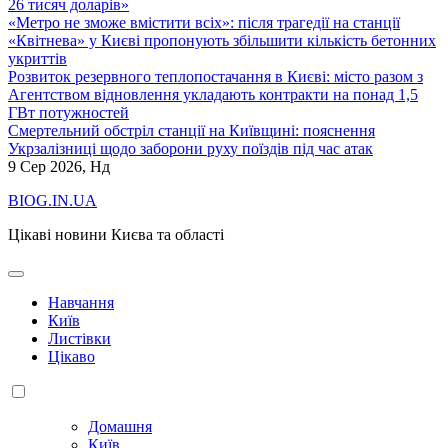
26 тисяч доларів»
«Метро не зможе вмістити всіх»: після трагедії на станції
«Квітнева» у Києві пропонують збільшити кількість бетонних
укриттів
Розвиток резервного теплопостачання в Києві: місто разом з
Агентством відновлення укладають контракти на понад 1,5
ГВт потужностей
Смертельний обстріл станції на Київщині: пояснення
Укрзалізниці щодо заборони руху поїздів під час атак
9
Сер 2026, Нд
BIOG.IN.UA
Цікаві новини Києва та області
Навчання
Київ
Листівки
Цікаво
Домашня
Київ