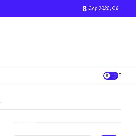
8
Сер 2026, Сб
ївщині
аршрут для молоді
а
Пошук
рн