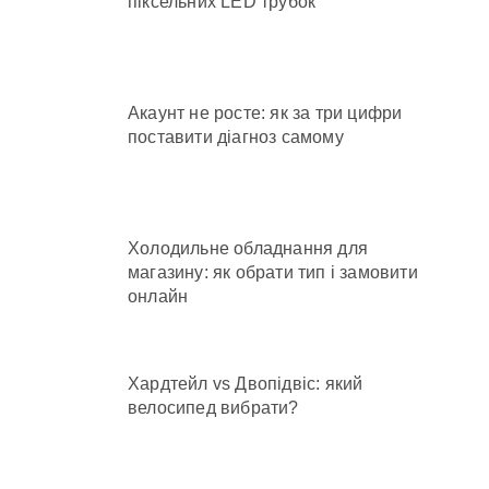
піксельних LED трубок
Акаунт не росте: як за три цифри
поставити діагноз самому
Холодильне обладнання для
магазину: як обрати тип і замовити
онлайн
Хардтейл vs Двопідвіс: який
велосипед вибрати?