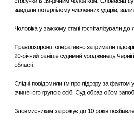
стосунки із 39-річним чоловіком. Словесна 
ненастоящий
Прощальний «джекпот» на 83 мільйон
завдали потерпілому численних ударів, зал
діагноз
У Київській області 6 серпня вшануют
«Зловмисна схема в Києві: корупція у
Чоловіка у важкому стані госпіталізували до л
«Метро не зможе вмістити всіх»: післ
Правоохоронці оперативно затримали підозр
Розвиток резервного теплопостачання
20-річний раніше судимий уродженець Чернігі
Смертельний обстріл станції на Київщ
області.
Жахливі умови для дітей: у київській
Слідчі повідомили їм про підозру за фактом 
СБУ затримала коригувальника ФСБ, 
вчиненого групою осіб. Суд обрав обом запоб
У Києві розпочали розслідування че
Почему предприниматели выбирают
Зловмисникам загрожує до 10 років позбавле
Більше 442 тисяч ВПО у Києві: як пе
Обіцяли величезні доходи, але забир