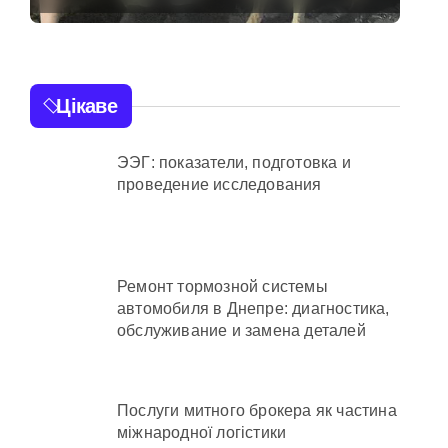
ахраям
не повернулася
додому після
конфлікту
Цікаве
и кількість бетонних укриттів
ЭЭГ: показатели, подготовка и
 контракти на понад 1,5 ГВт потужностей
проведение исследования
 час атак
та гнилі фрукти
Ремонт тормозной системы
автомобиля в Днепре: диагностика,
нів у розпліднику
обслуживание и замена деталей
отримують
Послуги митного брокера як частина
міжнародної логістики
іонерів на майже 9 млн грн