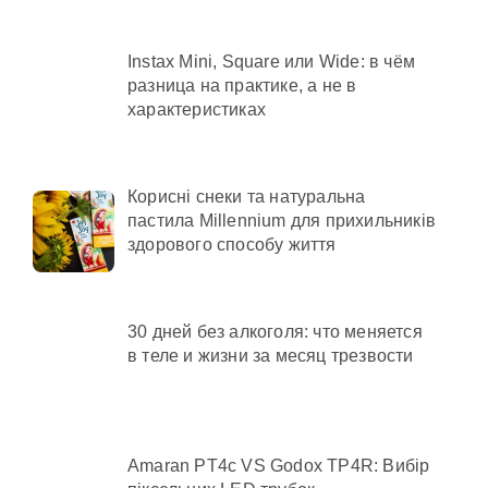
Instax Mini, Square или Wide: в чём
разница на практике, а не в
характеристиках
Корисні снеки та натуральна
пастила Millennium для прихильників
здорового способу життя
30 дней без алкоголя: что меняется
в теле и жизни за месяц трезвости
Amaran PT4c VS Godox TP4R: Вибір