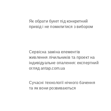
в КМДА у витратах
Як обрати букет під конкретний
привід і не помилитися з вибором
с спроби прориву до Молдови
ових частин Київщини та інших областей
Сервісна заміна елементів
живлення лічильників та проект на
індивідуальне опалення: експертний
огляд antap.com.ua
Сучасні технології нічного бачення
та як вони розвиваються