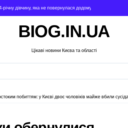
4-річну дівчину, яка не повернулася додому після конфлікту
 гриф з Німеччини ледве в survivors after мандрівки на Ки
BIOG.IN.UA
чної підтримки: у Київській області з’явиться унікальний м
ведение исследования
Цікаві новини Києва та області
барі у $2000 за ненастоящий діагноз
ць зброї: результати декларування в Києві
ля в Днепре: диагностика, обслуживание и замена деталей
рами мережі із 39 нелегальних казино
стоким побиттям: у Києві двоє чоловіків майже вбили сусід
адського транспорту у Києві виявився найгарячішим
міжнародної логістики
ики обернулися
і оголосили підозру через завищену ціну на УЗД на 6 млн г