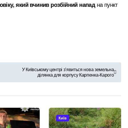
овіку, який вчинив розбійний напад
на пункт
сезону виконано лише на 6%: причини побоювань посадовці
 контролю доступу
 киянин та його спільник напали на прикордонника під ча
удару: що відбувається у столиці та чи існує загроза
нальну групу, що займалася вивезенням дезертирів з військ
У Київському центрі з’явиться нова земельна
ділянка для корпусу Карпенка-Карого
Київ