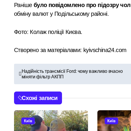
Раніше
було повідомлено про підозру чол
План підготовки Києва до зимового 
обміну валют у Подільському районі.
Security Devices та сучасні системи
Фото: Колаж поліції Києва.
Затримання завершилося конфліктом:
Витік аміаку в Києві після ракетного 
Створено за матеріалами: kyivschina24.com
Правоохоронці ліквідували міжрегіо
Н
Надійність трансмісії Ford: чому важливо вчасно
міняти фільтр АКПП
а
в
Схожі записи
і
г
Київ
Київ
а