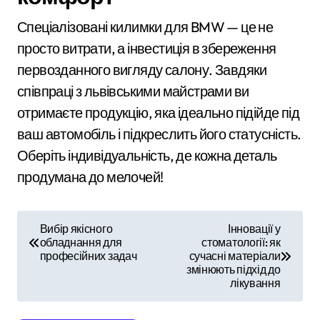
Спеціалізовані килимки для BMW — це не
просто витрати, а інвестиція в збереження
первозданного вигляду салону. Завдяки
співпраці з львівськими майстрами ви
отримаєте продукцію, яка ідеально підійде під
ваш автомобіль і підкреслить його статусність.
Оберіть індивідуальність, де кожна деталь
продумана до мелочей!
Н
Вибір якісного
Інновації у
обладнання для
стоматології: як
а
професійних задач
сучасні матеріали
змінюють підхід до
в
лікування
і