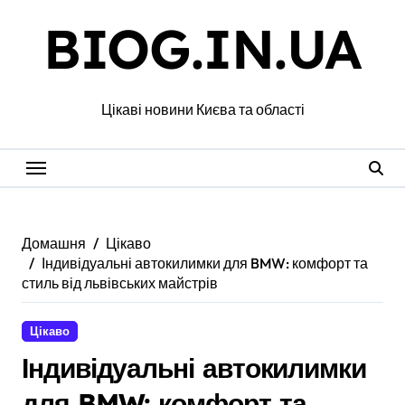
Перейти
BIOG.IN.UA
до
вмісту
Цікаві новини Києва та області
Домашня
Цікаво
Індивідуальні автокилимки для BMW: комфорт та
стиль від львівських майстрів
Цікаво
Індивідуальні автокилимки
для BMW: комфорт та