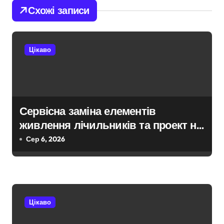
Схожі записи
г
а
Цікаво
ц
і
я
Сервісна заміна елементів
з
живлення лічильників та проект на
а
індивідуальне опалення:
Сер 6, 2026
експертний огляд antap.com.ua
п
и
с
Цікаво
і