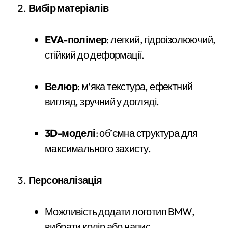
Вибір матеріалів
EVA-полімер
: легкий, гідроізолюючий,
стійкий до деформації.
Велюр
: м’яка текстура, ефектний
вигляд, зручний у догляді.
3D-моделі
: об’ємна структура для
максимального захисту.
Персоналізація
Можливість додати логотип BMW,
вибрати колір або напис.