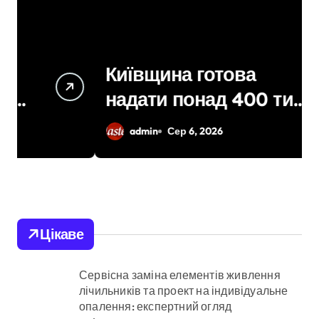
Київщина готова
надати понад 400 тис.
грн компенсацій:
admin
Сер 6, 2026
фінансова підтримка
для постраждалих від
війни підприємств
Цікаве
Сервісна заміна елементів живлення
лічильників та проект на індивідуальне
опалення: експертний огляд