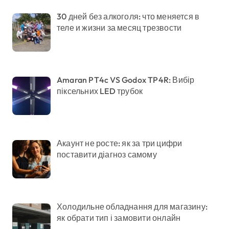
30 дней без алкоголя: что меняется в
теле и жизни за месяц трезвости
Amaran PT4c VS Godox TP4R: Вибір
піксельних LED трубок
Акаунт не росте: як за три цифри
поставити діагноз самому
Холодильне обладнання для магазину:
як обрати тип і замовити онлайн