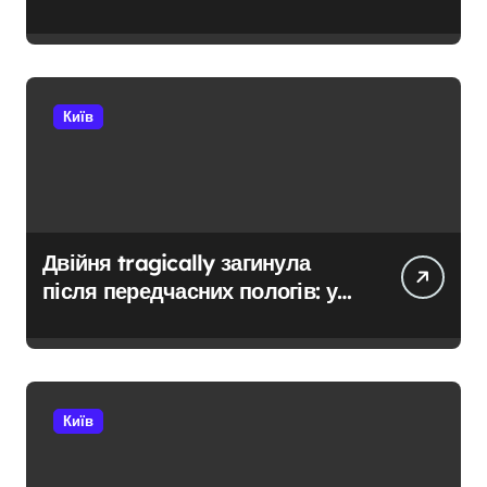
Києві: умови отримання до 40
тисяч гривень і процедура
подачі документів
Київ
Двійня tragically загинула
після передчасних пологів: у
Києві розкрили незаконну
схему сурогатного
материнства для іноземців
Київ