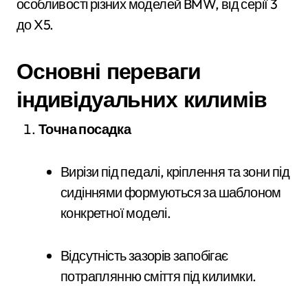
особливості різних моделей BMW, від серії 3
до X5.
Основні переваги
індивідуальних килимів
Точна посадка
Вирізи під педалі, кріплення та зони під
сидіннями формуються за шаблоном
конкретної моделі.
Відсутність зазорів запобігає
потраплянню сміття під килимки.