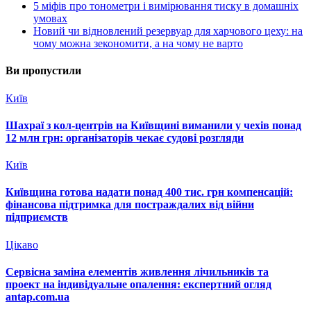
5 міфів про тонометри і вимірювання тиску в домашніх
умовах
Новий чи відновлений резервуар для харчового цеху: на
чому можна зекономити, а на чому не варто
Ви пропустили
Київ
Шахраї з кол-центрів на Київщині виманили у чехів понад
12 млн грн: організаторів чекає судові розгляди
Київ
Київщина готова надати понад 400 тис. грн компенсацій:
фінансова підтримка для постраждалих від війни
підприємств
Цікаво
Сервісна заміна елементів живлення лічильників та
проект на індивідуальне опалення: експертний огляд
antap.com.ua