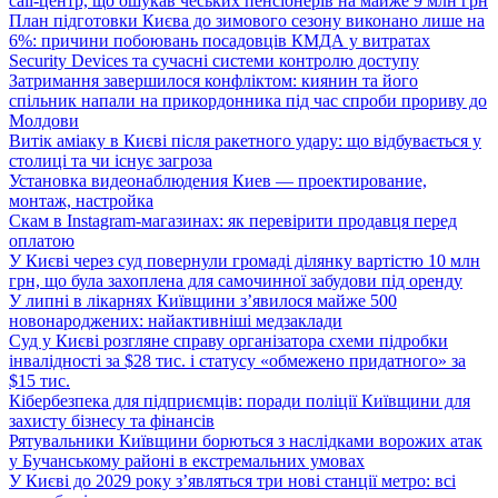
call-центр, що ошукав чеських пенсіонерів на майже 9 млн грн
План підготовки Києва до зимового сезону виконано лише на
6%: причини побоювань посадовців КМДА у витратах
Security Devices та сучасні системи контролю доступу
Затримання завершилося конфліктом: киянин та його
спільник напали на прикордонника під час спроби прориву до
Молдови
Витік аміаку в Києві після ракетного удару: що відбувається у
столиці та чи існує загроза
Установка видеонаблюдения Киев — проектирование,
монтаж, настройка
Скам в Instagram-магазинах: як перевірити продавця перед
оплатою
У Києві через суд повернули громаді ділянку вартістю 10 млн
грн, що була захоплена для самочинної забудови під оренду
У липні в лікарнях Київщини з’явилося майже 500
новонароджених: найактивніші медзаклади
Суд у Києві розгляне справу організатора схеми підробки
інвалідності за $28 тис. і статусу «обмежено придатного» за
$15 тис.
Кібербезпека для підприємців: поради поліції Київщини для
захисту бізнесу та фінансів
Рятувальники Київщини борються з наслідками ворожих атак
у Бучанському районі в екстремальних умовах
У Києві до 2029 року з’являться три нові станції метро: всі