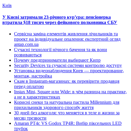
Київ
У Києві затримали 23-річного кур’єра: пенсіонерка
втратила $18 тисяч через фейкового полковника СБУ
Сервісна заміна елементів живлення лічильників та
проект на індивідуальне опалення: експертний огляд
antap.com.ua
Сучасні технології нічного бачення та як вони
розвиваються
Почему предприниматели выбирают Кипр
Security Devices та сучасні системи контролю доступу
Установка видеонаблюдения Киев — проектирование,
монтаж, настройка
Скам в Instagram-магазинах: як перевірити продавця
перед оплатою
Instax Mini, Square или Wide: в чём разница на практике,
а не в характеристиках
Корисні снеки та натуральна пастила Millennium для
прихильників здорового способу життя
30 дней без алкоголя: что меняется в теле и жизни за
месяц трезвости
Amaran PT4c VS Godox TP4R: Вибір піксельних LED
трубок