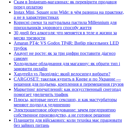
Скам в Instagram-магазинах: як перевірити продавця
перед оплатою
Instax Mini, Square или Wide: в чём разница на практике,
а не в характеристиках
Корисні снеки та натуральна пастила Millennium для
прихильників здорового способу життя
30 дней без алкоголя: что меняется в теле и жизни за
месяц трезвости
Amaran PT4c VS Godox TP4R: Вибір піксельних LED
трубок
Акаунт не росте: як за три цифри поставити діагноз
самому
Холодильне обладнання для магазину: як обрати тип і
замовити онлайн
Хардтейл vs Двопідвіс: який велосипед вибрати?
CARGOSET: такелаж купить в Киеве и по Украине —
решения для подъема, крепления и перемещения грузов
Маркетинг впечатлений: как искусственный снегопад
помогает увеличить трафик
Плюсы, которые несет сексшоп, и как мастурбаторы
меняют подход к уединению
Электрощитовое оборудование: зачем предприятию
собственное производство, а не готовое решение
Планшети для військових: коли техніка має працювати
без зайвих питань