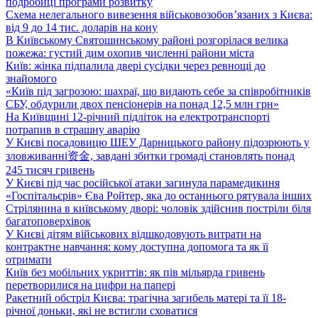
подробиці програми розвитку
Схема нелегального вивезення військовозобов’язаних з Києва:
від 9 до 14 тис. доларів на кону
В Київському Святошинському районі розгорілася велика
пожежа: густий дим охопив численні райони міста
Київ: жінка підпалила двері сусідки через ревнощі до
знайомого
«Київ під загрозою: шахраї, що видають себе за співробітників
СБУ, обдурили двох пенсіонерів на понад 12,5 млн грн»
На Київщині 12-річний підліток на електротранспорті
потрапив в страшну аварію
У Києві посадовицю ШЕУ Дарницького району підозрюють у
зловживанні资金, завдані збитки громаді становлять понад
245 тисяч гривень
У Києві під час російської атаки загинула парамедикиня
«Госпітальєрів» Єва Ройтер, яка до останнього рятувала інших
Стрілянина в київському дворі: чоловік здійснив постріли біля
багатоповерхівок
У Києві дітям військових відшкодовують витрати на
контрактне навчання: кому доступна допомога та як її
отримати
Київ без мобільних укриттів: як пів мільярда гривень
перетворилися на цифри на папері
Ракетний обстріл Києва: трагічна загибель матері та її 18-
річної доньки, які не встигли сховатися