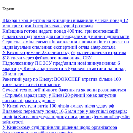
Перейти
Гаряче
до
вмісту
Шахраї з кол-центрів на Київщині виманили у чехів понад 12
млн грн: організаторів чекає судові розгляди
Київщина готова надати понад 400 тис. грн компенсацій:
фінансова підтримка для постраждалих від війни підприємств
Сервісна заміна елементів живлення лічильників та проект на
індивідуальне опалення: експертний огляд antap.com.ua
У Києві затримали 23-річного кур’єра: пенсіонерка втратила
$18 тисяч через фейкового полковника СБУ
Підполковнику ПС ЗСУ пред’явили нові звинувачення: 6
квартир у Києві, апартаменти в Буковелі та активи на понад
20 млн грн
Ракетний удар по Києву: BOOKCHEF втратив більше 100
тисяч книг та всі свої запаси
Сучасні технології нічного бачення та як вони розвиваються
«Стрільба заради шоу: у Києві 20-річний юнак запустив
сигнальні ракети у дворі»
У Києві усунули витік 100 літрів аміаку після удару рф
Виявлено переплату понад 16,5 млн грн у закупівлі серверів:
поліція Києва висунула підозру посадовцю Державної служби
зайнятості
У Київському суді прийняли рішення щодо організатора
ботоферми для російського сервісу