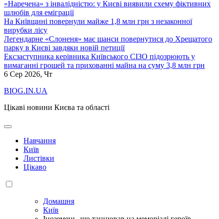
«Наречена» з інвалідністю: у Києві виявили схему фіктивних
шлюбів для еміграції
На Київщині повернули майже 1,8 млн грн з незаконної
вирубки лісу
Легендарне «Слоненя» має шанси повернутися до Хрещатого
парку в Києві завдяки новій петиції
Ексзаступника керівника Київського СІЗО підозрюють у
вимаганні грошей та прихованні майна на суму 3,8 млн грн
6
Сер 2026, Чт
BIOG.IN.UA
Цікаві новини Києва та області
Навчання
Київ
Листівки
Цікаво
Домашня
Київ
Іноземець, що танцював на меморіалі героїв