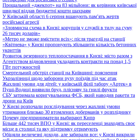
Прощальний «джекпот» на 83 мільйони: як керівник київської
швидкої віддав бюджетні кошти шахраям
У Київській області 6 серпня вшанують пам’ять жертв
російської агресії
«Зловмисна схема в Києві: корупція у службі в тилу на суму
26 тисяч доларів»
«Метро не зможе вмістити всіх»: після трагедії на станції
«Квітнева» у Києві пропонують збільшити кількість бетонних
укриттів
Розвиток резервного теплопостачання в Києві: місто разом з
Агентством відновлення укладають контракти на понад 1,5
ГВт потужностей
Смертельний обстріл станції на Київщині: пояснення
Укрзалізниці щодо заборони руху поїздів під час атак
Жахливі умови для дітей: у київській філії табору «Артек» в
Пущі-Водиці виявили бруд, плісняву та гнилі фрукти
СБУ затримала коригувальника ФСБ, який наводив ракети та
дрони на Київ
У Києві розпочали розслідування через жахливі умови
утримання близько 30 втомлених доберманів у розпліднику
Почему предприниматели выбирают Кипр
Більше 442 тисяч ВПО у Києві: як переселенці знаходять своє
місце в столиці та яку підтримку отримують
Обіцяли величезні доходи, але забирали все: у Києві викрили