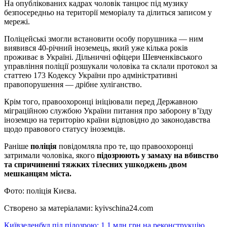
На опублікованих кадрах чоловік танцює під музику
безпосередньо на території меморіалу та ділиться записом у
мережі.
Поліцейські змогли встановити особу порушника — ним
виявився 40-річний іноземець, який уже кілька років
проживає в Україні. Дільничні офіцери Шевченківського
управління поліції розшукали чоловіка та склали протокол за
статтею 173 Кодексу України про адміністративні
правопорушення — дрібне хуліганство.
Крім того, правоохоронці ініціювали перед Державною
міграційною службою України питання про заборону в’їзду
іноземцю на територію країни відповідно до законодавства
щодо правового статусу іноземців.
Раніше
поліція
повідомляла про те, що правоохоронці
затримали чоловіка, якого
підозрюють у замаху на вбивство
та спричиненні тяжких тілесних ушкоджень двом
мешканцям міста.
Фото: поліція Києва.
Створено за матеріалами: kyivschina24.com
Київзеленбуд під підозрою: 1,1 млн грн на реконструкцію