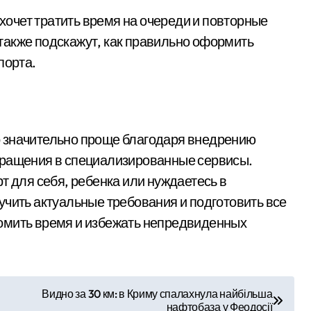
 хочет тратить время на очереди и повторные
также подскажут, как правильно оформить
порта.
 значительно проще благодаря внедрению
бращения в специализированные сервисы.
т для себя, ребенка или нуждаетесь в
учить актуальные требования и подготовить все
омить время и избежать непредвиденных
Видно за 30 км: в Криму спалахнула найбільша
нафтобаза у Феодосії