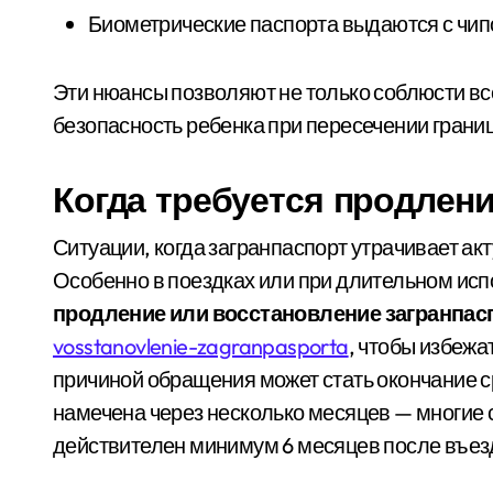
Биометрические паспорта выдаются с чип
Скам в Instagram-магазинах: як пер
У Києві через суд повернули громаді 
Эти нюансы позволяют не только соблюсти вс
безопасность ребенка при пересечении грани
У липні в лікарнях Київщини з’явил
Суд у Києві розгляне справу організат
Когда требуется продлени
Психіатра з Київщини спіймали на ха
Ситуации, когда загранпаспорт утрачивает ак
Особенно в поездках или при длительном исп
продление или восстановление загранпас
vosstanovlenie-zagranpasporta
, чтобы избежа
причиной обращения может стать окончание с
намечена через несколько месяцев — многие 
действителен минимум 6 месяцев после въез