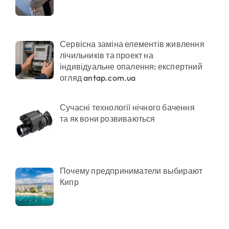
ої забудови під оренду
Сервісна заміна елементів живлення
лічильників та проект на
індивідуальне опалення: експертний
огляд antap.com.ua
ено придатного» за $15 тис.
Сучасні технології нічного бачення
та як вони розвиваються
Почему предприниматели выбирают
Кипр