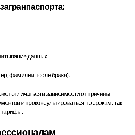
агранпаспорта:
читывание данных.
ер, фамилии после брака).
жет отличаться в зависимости от причины
ментов и проконсультироваться по срокам, так
 тарифы.
фессионалам