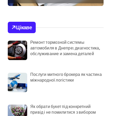
результати
ас атак
декларування в
 гнилі фрукти
Києві
Цікаве
в у розпліднику
Ремонт тормозной системы
автомобиля в Днепре: диагностика,
римують
обслуживание и замена деталей
онерів на майже 9 млн грн
КМДА у витратах
Послуги митного брокера як частина
міжнародної логістики
спроби прориву до Молдови
Як обрати букет під конкретний
привід і не помилитися з вибором