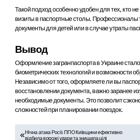
Такой подход особенно удобен для тех, кто не
визиты в паспортные столы. Профессионалы 
документы для детей или в случае утраты пас
Вывод
Оформление загранпаспорта в Украине стало
биометрических технологий и возможности о
Независимо от того, оформляете ли вы паспор
восстановлении документа, важно заранее из
необходимые документы. Это позволит сэкон
сложностей при планировании поездок.
Н
Нічна атака Росії: ППО Київщини ефективно
відбила ворожі удари та знищила цілі