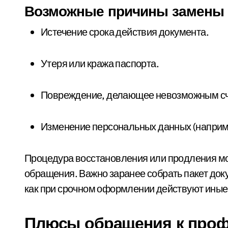
Возможные причины замены з
Истечение срока действия документа.
Утеря или кража паспорта.
Повреждение, делающее невозможным с
Изменение персональных данных (наприм
Процедура восстановления или продления мо
обращения. Важно заранее собрать пакет доку
как при срочном оформлении действуют иные
Плюсы обращения к про