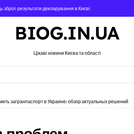
ь зброї: результати декларування в Києві
я в Днепре: диагностика, обслуживание и замена деталей
BIOG.IN.UA
ами мережі із 39 нелегальних казино
дського транспорту у Києві виявився найгарячішим
Цікаві новини Києва та області
міжнародної логістики
 оголосили підозру через завищену ціну на УЗД на 6 млн грн
майже 2 тисячі пожеж за рік у природних екосистемах
ів, що займаються незаконною вирубкою лісу
мить загранпаспорт в Украине: обзор актуальных решений
д і не помилитися з вибором
рожньо-транспортної пригоди в селі Щербаки за участю двох
з проблем
ськових: у Києві оновили центр репродуктивної медицини