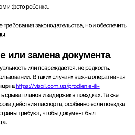
ом и фото ребенка.
евірити продавця перед оплатою
ділянку вартістю 10 млн грн, що була захоплена для самочинн
е требования законодательства, но и обеспечить
цы.
ося майже 500 новонароджених: найактивніші медзаклади
ора схеми підробки інвалідності за $28 тис. і статусу «обмеж
е или замена документа
барі у $2000 за ненастоящий діагноз
туальность или повреждается, не редкость.
ользовании. В таких случаях важна оперативная
порта
https://visa1.com.ua/prodlenie-ili-
ть срыва планов и задержек в поездках. Также
рока действия паспорта, особенно если поездка
страны требуют, чтобы документ был
да.