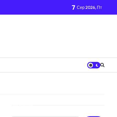
7
Сер 2026, Пт
 неповнолітніх постраждалих
Пошук