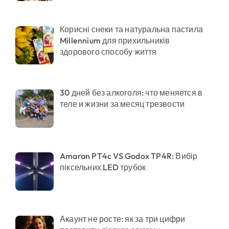
Корисні снеки та натуральна пастила
Millennium для прихильників
здорового способу життя
30 дней без алкоголя: что меняется в
теле и жизни за месяц трезвости
Amaran PT4c VS Godox TP4R: Вибір
піксельних LED трубок
Акаунт не росте: як за три цифри