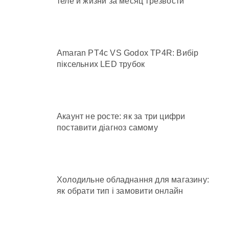
теле и жизни за месяц трезвости
Amaran PT4c VS Godox TP4R: Вибір
піксельних LED трубок
Акаунт не росте: як за три цифри
поставити діагноз самому
Холодильне обладнання для магазину:
як обрати тип і замовити онлайн