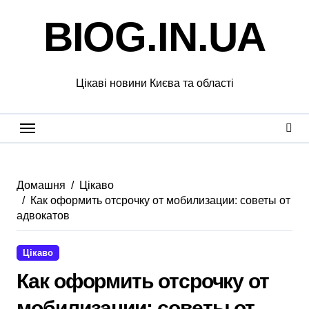
Перейти
BIOG.IN.UA
до
вмісту
Цікаві новини Києва та області
Домашня
Цікаво
Как оформить отсрочку от мобилизации: советы от
адвокатов
Цікаво
Как оформить отсрочку от
мобилизации: советы от