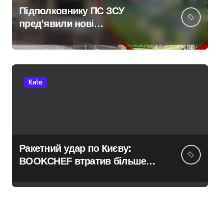
Підполковнику ПС ЗСУ
пред’явили нові
звинувачення: 6 квартир у
Києві, апартаменти в Буковелі
та активи на понад 20 млн грн
Київ
Ракетний удар по Києву:
BOOKCHEF втратив більше
100 тисяч книг та всі свої
запаси