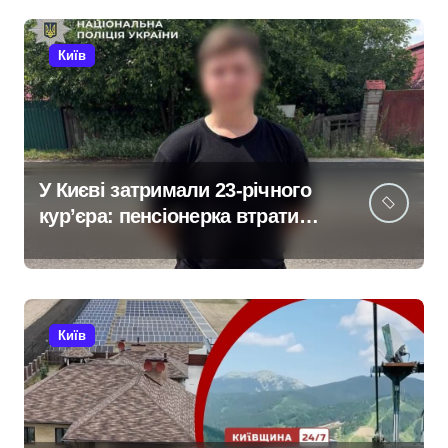
antap.com.ua
Київ
У Києві затримали 23-річного
кур’єра: пенсіонерка втратила
$18 тисяч через фейкового
полковника СБУ
Київ