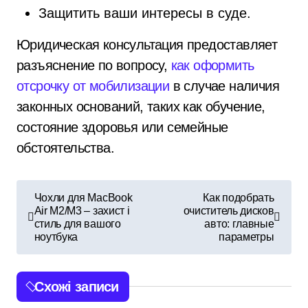
Защитить ваши интересы в суде.
Юридическая консультация предоставляет
разъяснение по вопросу,
как оформить
отсрочку от мобилизации
в случае наличия
законных оснований, таких как обучение,
состояние здоровья или семейные
обстоятельства.
Н
Чохли для MacBook
Как подобрать
Air M2/M3 – захист і
очиститель дисков
а
стиль для вашого
авто: главные
ноутбука
параметры
в
і
Схожі записи
г