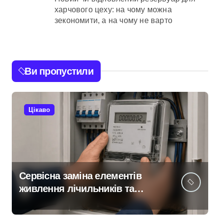
харчового цеху: на чому можна
зекономити, а на чому не варто
Ви пропустили
Цікаво
Сервісна заміна елементів
живлення лічильників та
проект на індивідуальне
опалення: експертний огляд