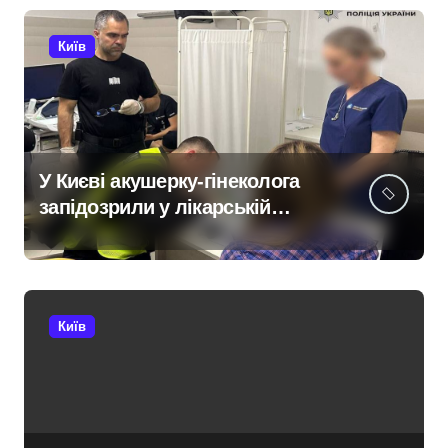
Київ
У Києві акушерку-гінеколога
запідозрили у лікарській
недбалості після втрати
вагітності після операції
Київ