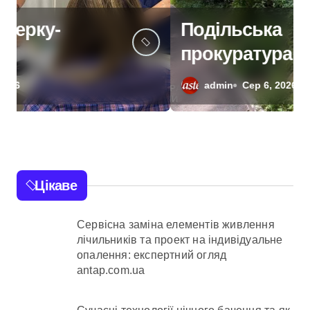
Подільська
прокуратура
домагається через суд
admin
Сер 6, 2026
анулювання прав
власності на фіктивну
будівлю в центрі
Києва
Цікаве
Сервісна заміна елементів живлення
лічильників та проект на індивідуальне
опалення: експертний огляд
antap.com.ua