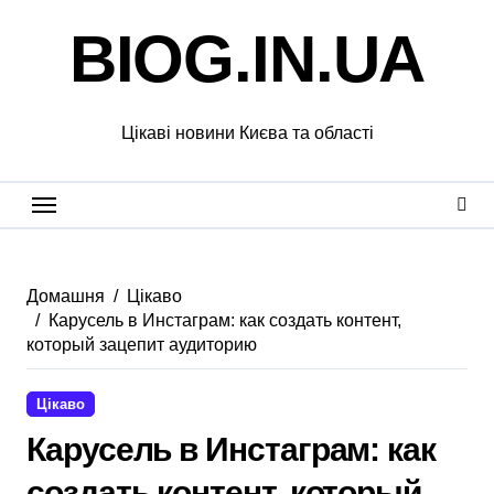
Перейти
BIOG.IN.UA
до
вмісту
Цікаві новини Києва та області
Домашня
Цікаво
Карусель в Инстаграм: как создать контент,
который зацепит аудиторию
Цікаво
Карусель в Инстаграм: как
создать контент, который