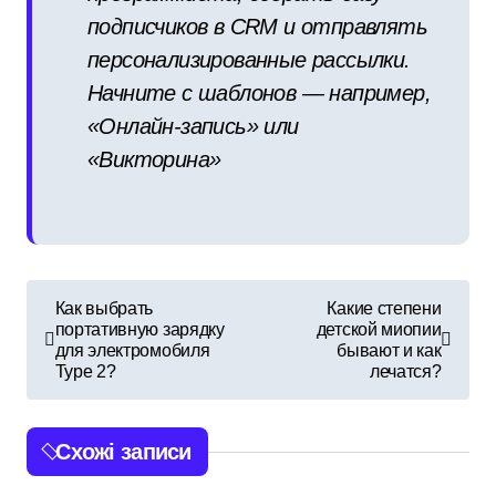
подписчиков в CRM и отправлять
персонализированные рассылки.
Начните с шаблонов — например,
«Онлайн-запись» или
«Викторина»
Н
Как выбрать
Какие степени
портативную зарядку
детской миопии
а
для электромобиля
бывают и как
Type 2?
лечатся?
в
і
Схожі записи
г