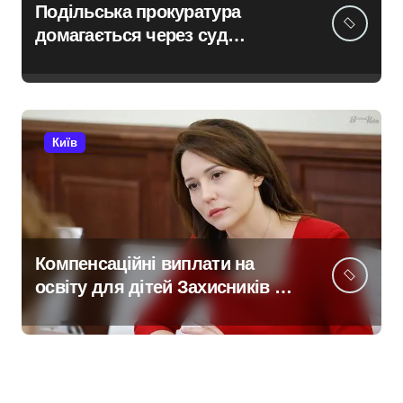
Подільська прокуратура
домагається через суд
анулювання прав власності
на фіктивну будівлю в центрі
Києва
Київ
Компенсаційні виплати на
освіту для дітей Захисників у
Києві: умови отримання до 40
тисяч гривень і процедура
подачі документів