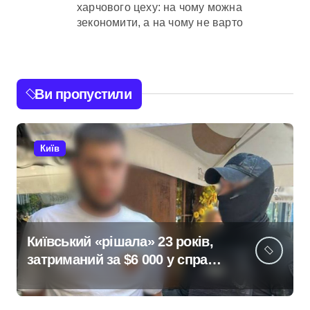
харчового цеху: на чому можна
зекономити, а на чому не варто
Ви пропустили
Київ
Київський «рішала» 23 років,
затриманий за $6 000 у справі
про «звільнення» від
мобілізації