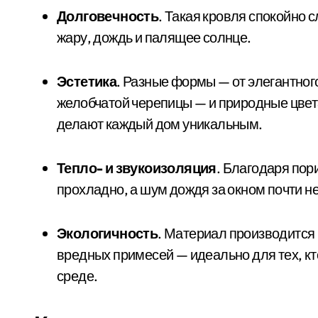
Долговечность
. Такая кровля спокойно 
У липні в лікарнях Київщини з’явил
жару, дождь и палящее солнце.
Суд у Києві розгляне справу організат
Эстетика
. Разные формы — от элегантног
Кібербезпека для підприємців: поради
желобчатой черепицы — и природные цвет
Рятувальники Київщини борються з н
делают каждый дом уникальным.
Ремонт тормозной системы автомобил
Тепло- и звукоизоляция
. Благодаря пор
прохладно, а шум дождя за окном почти н
Экологичность
. Материал производится 
вредных примесей — идеально для тех, кт
среде.