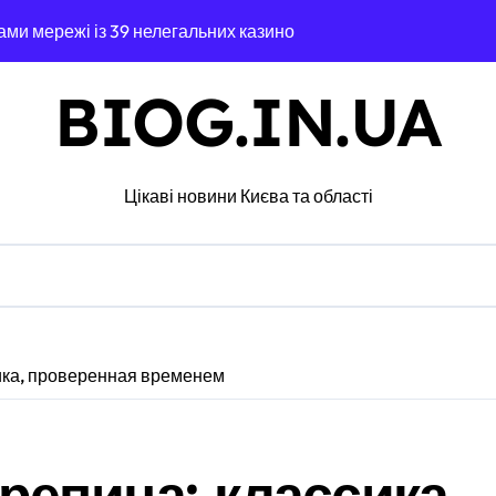
ами мережі із 39 нелегальних казино
дського транспорту у Києві виявився найгарячішим
BIOG.IN.UA
міжнародної логістики
 оголосили підозру через завищену ціну на УЗД на 6 млн грн
Цікаві новини Києва та області
майже 2 тисячі пожеж за рік у природних екосистемах
ів, що займаються незаконною вирубкою лісу
д і не помилитися з вибором
рожньо-транспортної пригоди в селі Щербаки за участю двох
ика, проверенная временем
ськових: у Києві оновили центр репродуктивної медицини
відсутність стратегії»: критика політики безпеки Києва
репица: классика,
ий за $6 000 у справі про «звільнення» від мобілізації