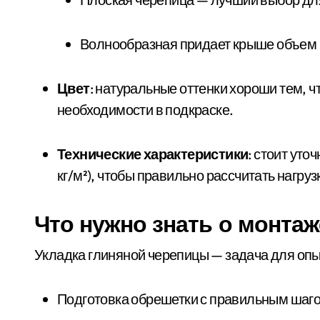
Волнообразная придает крыше объем и
Цвет
: натуральные оттенки хороши тем, 
необходимости в подкраске.
Технические характеристики
: стоит уто
кг/м²), чтобы правильно рассчитать нагру
Что нужно знать о монтаж
Укладка глиняной черепицы — задача для опы
Подготовка обрешетки с правильным шаг