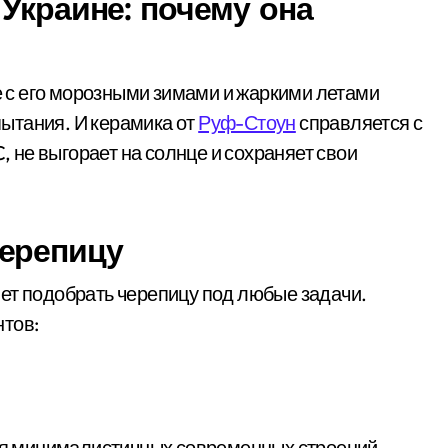
Украине: почему она
с его морозными зимами и жаркими летами
ытания. И керамика от
Руф-Стоун
справляется с
C, не выгорает на солнце и сохраняет свои
черепицу
ет подобрать черепицу под любые задачи.
нтов:
ля минималистичных современных строений.