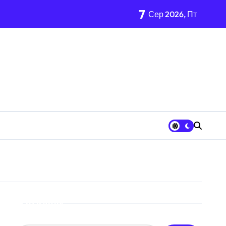
7
Сер 2026, Пт
 неповнолітніх постраждалих
Пошук