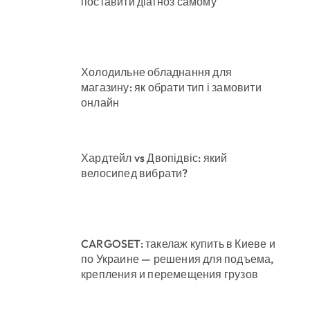
поставити діагноз самому
Холодильне обладнання для
магазину: як обрати тип і замовити
онлайн
Хардтейл vs Двопідвіс: який
велосипед вибрати?
CARGOSET: такелаж купить в Киеве и
по Украине — решения для подъема,
крепления и перемещения грузов