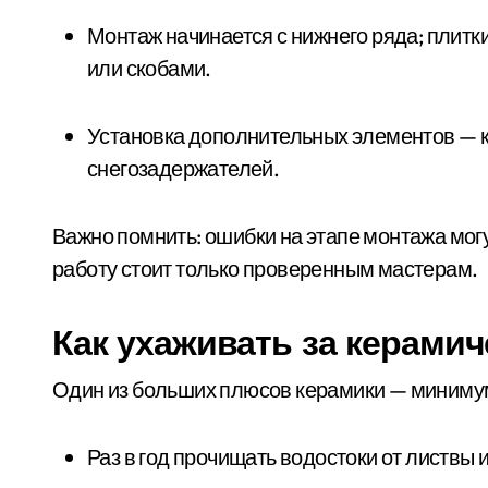
Монтаж начинается с нижнего ряда; плитки закрепляются к деревянной основе гвоздями
или скобами.
Установка дополнительных элементов — коньков, вентиляционных систем,
снегозадержателей.
Важно помнить: ошибки на этапе монтажа могу
работу стоит только проверенным мастерам.
Как ухаживать за керами
Один из больших плюсов керамики — минимум 
Раз в год прочищать водостоки от листвы 