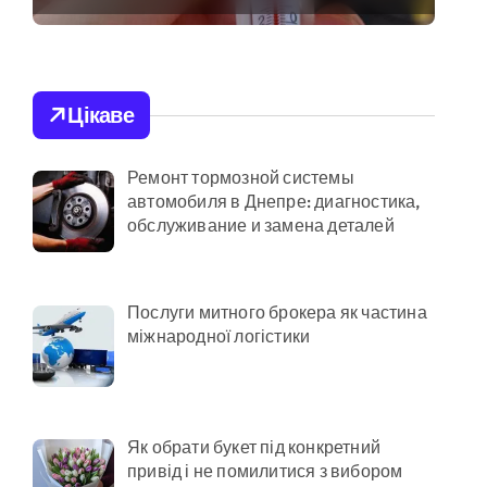
транспорту у Києві
виявився
в у розпліднику
найгарячішим
Цікаве
римують
Ремонт тормозной системы
онерів на майже 9 млн грн
автомобиля в Днепре: диагностика,
КМДА у витратах
обслуживание и замена деталей
спроби прориву до Молдови
Послуги митного брокера як частина
міжнародної логістики
Як обрати букет під конкретний
привід і не помилитися з вибором
ої забудови під оренду