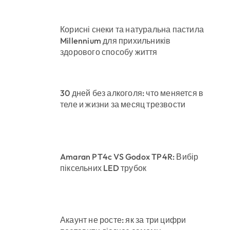
Корисні снеки та натуральна пастила
Millennium для прихильників
здорового способу життя
30 дней без алкоголя: что меняется в
теле и жизни за месяц трезвости
Amaran PT4c VS Godox TP4R: Вибір
піксельних LED трубок
Акаунт не росте: як за три цифри