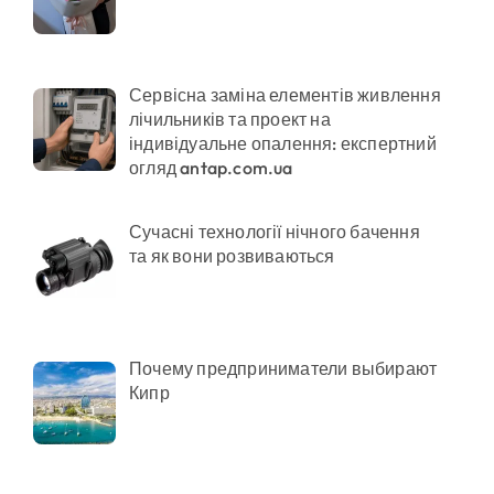
ено придатного» за $15 тис.
Сервісна заміна елементів живлення
лічильників та проект на
індивідуальне опалення: експертний
огляд antap.com.ua
их умовах
Сучасні технології нічного бачення
та як вони розвиваються
Почему предприниматели выбирают
Кипр