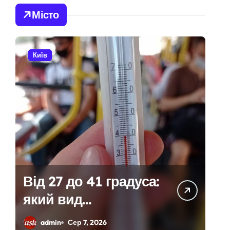
Місто
адовцю Державної служби зайнятості
Київ
раям
ількість бетонних укриттів
онтракти на понад 1,5 ГВт потужностей
Від 27 до 41 градуса:
ас атак
який вид
 гнилі фрукти
громадського
admin
Сер 7, 2026