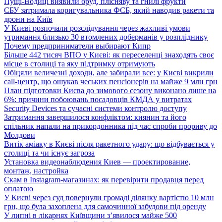
Пущі-Водиці виявили бруд, плісняву та гнилі фрукти
СБУ затримала коригувальника ФСБ, який наводив ракети та
дрони на Київ
У Києві розпочали розслідування через жахливі умови
утримання близько 30 втомлених доберманів у розпліднику
Почему предприниматели выбирают Кипр
Більше 442 тисяч ВПО у Києві: як переселенці знаходять своє
місце в столиці та яку підтримку отримують
Обіцяли величезні доходи, але забирали все: у Києві викрили
call-центр, що ошукав чеських пенсіонерів на майже 9 млн грн
План підготовки Києва до зимового сезону виконано лише на
6%: причини побоювань посадовців КМДА у витратах
Security Devices та сучасні системи контролю доступу
Затримання завершилося конфліктом: киянин та його
спільник напали на прикордонника під час спроби прориву до
Молдови
Витік аміаку в Києві після ракетного удару: що відбувається у
столиці та чи існує загроза
Установка видеонаблюдения Киев — проектирование,
монтаж, настройка
Скам в Instagram-магазинах: як перевірити продавця перед
оплатою
У Києві через суд повернули громаді ділянку вартістю 10 млн
грн, що була захоплена для самочинної забудови під оренду
У липні в лікарнях Київщини з’явилося майже 500