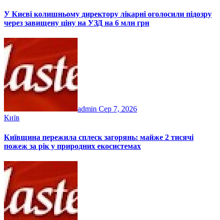
У Києві колишньому директору лікарні оголосили підозру
через завищену ціну на УЗД на 6 млн грн
admin
Сер 7, 2026
Київ
Київщина пережила сплеск загорянь: майже 2 тисячі
пожеж за рік у природних екосистемах