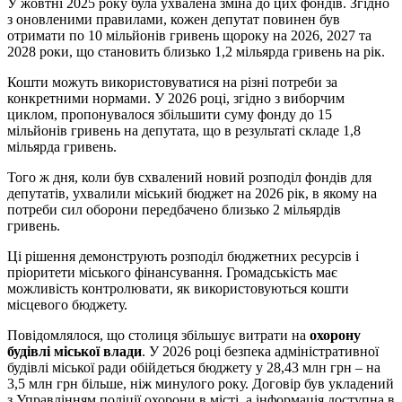
У жовтні 2025 року була ухвалена зміна до цих фондів. Згідно
з оновленими правилами, кожен депутат повинен був
отримати по 10 мільйонів гривень щороку на 2026, 2027 та
2028 роки, що становить близько 1,2 мільярда гривень на рік.
Кошти можуть використовуватися на різні потреби за
конкретними нормами. У 2026 році, згідно з виборчим
циклом, пропонувалося збільшити суму фонду до 15
мільйонів гривень на депутата, що в результаті складе 1,8
мільярда гривень.
Того ж дня, коли був схвалений новий розподіл фондів для
депутатів, ухвалили міський бюджет на 2026 рік, в якому на
потреби сил оборони передбачено близько 2 мільярдів
гривень.
Ці рішення демонструють розподіл бюджетних ресурсів і
пріоритети міського фінансування. Громадськість має
можливість контролювати, як використовуються кошти
місцевого бюджету.
Повідомлялося, що столиця збільшує витрати на
охорону
будівлі міської влади
. У 2026 році безпека адміністративної
будівлі міської ради обійдеться бюджету у 28,43 млн грн – на
3,5 млн грн більше, ніж минулого року. Договір був укладений
з Управлінням поліції охорони в місті, а інформація доступна в