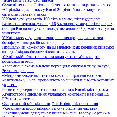
тисяч книг та всі свої запаси
Сучасні технології нічного бачення та як вони розвиваються
«Стрільба заради шоу: у Києві 20-річний юнак запустив
сигнальні ракети у дворі»
У Києві усунули витік 100 літрів аміаку після удару рф
Виявлено переплату понад 16,5 млн грн у закупівлі серверів:
поліція Києва висунула підозру посадовцю Державної служби
зайнятості
У Київському суді прийняли рішення щодо організатора
ботоферми для російського сервісу
Прощальний «джекпот» на 83 мільйони: як керівник київської
швидкої віддав бюджетні кошти шахраям
У Київській області 6 серпня вшанують пам’ять жертв
російської агресії
«Зловмисна схема в Києві: корупція у службі в тилу на суму
26 тисяч доларів»
«Метро не зможе вмістити всіх»: після трагедії на станції
«Квітнева» у Києві пропонують збільшити кількість бетонних
укриттів
Розвиток резервного теплопостачання в Києві: місто разом з
Агентством відновлення укладають контракти на понад 1,5
ГВт потужностей
Смертельний обстріл станції на Київщині: пояснення
Укрзалізниці щодо заборони руху поїздів під час атак
Жахливі умови для дітей: у київській філії табору «Артек» в