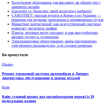
Холодильне обладнання для магазину: як обрати тип і
замовити онлайн
Хардтейл vs Двопідвіс: який велосипед вибрати?
CARGOSET: такелаж купить в Киеве и по Украине —
решения для подъема, крепления и перемещения грузов
Маркетинг впечатлений: как искусственный снегопад
помогает увеличить трафик
Плюсы, которые несет сексшоп, и как мастурбаторы
меняют подход к уединению
Электрощитовое оборудование: зачем предприятию
собственное производство, а не готовое решение
Ви пропустили
Цікаво
Ремонт тормозной системы автомобиля в Днепре:
диагностика, обслуживание и замена деталей
Київ
Київ: судовий процес над організаторами мережі із 39
нелегальних казино