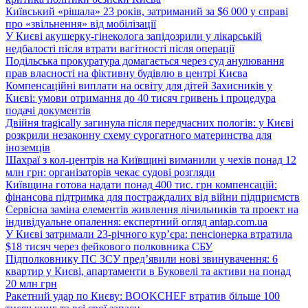
Київський «рішала» 23 років, затриманий за $6 000 у справі
про «звільнення» від мобілізації
У Києві акушерку-гінеколога запідозрили у лікарській
недбалості після втрати вагітності після операції
Подільська прокуратура домагається через суд анулювання
прав власності на фіктивну будівлю в центрі Києва
Компенсаційні виплати на освіту для дітей Захисників у
Києві: умови отримання до 40 тисяч гривень і процедура
подачі документів
Двійня tragically загинула після передчасних пологів: у Києві
розкрили незаконну схему сурогатного материнства для
іноземців
Шахраї з кол-центрів на Київщині виманили у чехів понад 12
млн грн: організаторів чекає судові розгляди
Київщина готова надати понад 400 тис. грн компенсацій:
фінансова підтримка для постраждалих від війни підприємств
Сервісна заміна елементів живлення лічильників та проект на
індивідуальне опалення: експертний огляд antap.com.ua
У Києві затримали 23-річного кур’єра: пенсіонерка втратила
$18 тисяч через фейкового полковника СБУ
Підполковнику ПС ЗСУ пред’явили нові звинувачення: 6
квартир у Києві, апартаменти в Буковелі та активи на понад
20 млн грн
Ракетний удар по Києву: BOOKCHEF втратив більше 100