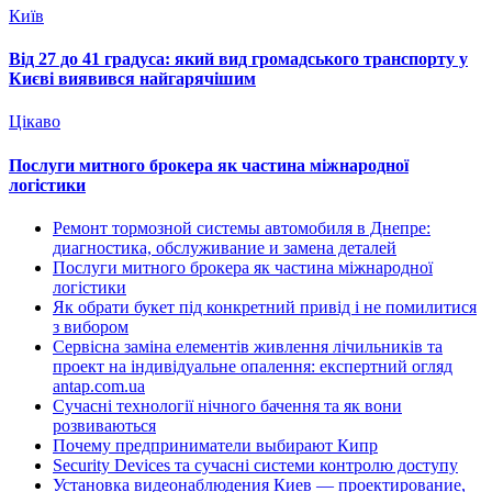
Київ
Від 27 до 41 градуса: який вид громадського транспорту у
Києві виявився найгарячішим
Цікаво
Послуги митного брокера як частина міжнародної
логістики
Ремонт тормозной системы автомобиля в Днепре:
диагностика, обслуживание и замена деталей
Послуги митного брокера як частина міжнародної
логістики
Як обрати букет під конкретний привід і не помилитися
з вибором
Сервісна заміна елементів живлення лічильників та
проект на індивідуальне опалення: експертний огляд
antap.com.ua
Сучасні технології нічного бачення та як вони
розвиваються
Почему предприниматели выбирают Кипр
Security Devices та сучасні системи контролю доступу
Установка видеонаблюдения Киев — проектирование,