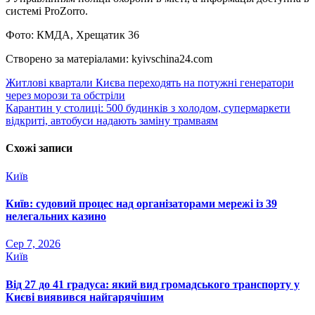
системі ProZorro.
Фото: КМДА, Хрещатик 36
Створено за матеріалами: kyivschina24.com
Навігація
Житлові квартали Києва переходять на потужні генератори
через морози та обстріли
записів
Карантин у столиці: 500 будинків з холодом, супермаркети
відкриті, автобуси надають заміну трамваям
Схожі записи
Київ
Київ: судовий процес над організаторами мережі із 39
нелегальних казино
Сер 7, 2026
Київ
Від 27 до 41 градуса: який вид громадського транспорту у
Києві виявився найгарячішим