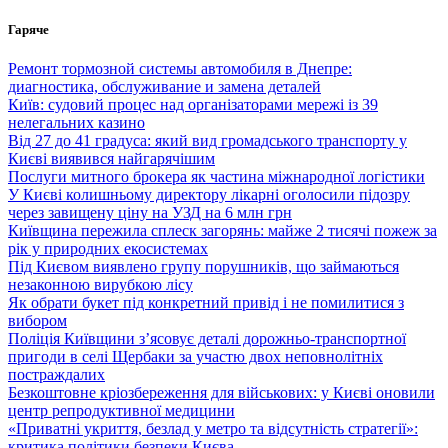
Перейти
Гаряче
до
вмісту
Ремонт тормозной системы автомобиля в Днепре:
диагностика, обслуживание и замена деталей
Київ: судовий процес над організаторами мережі із 39
нелегальних казино
Від 27 до 41 градуса: який вид громадського транспорту у
Києві виявився найгарячішим
Послуги митного брокера як частина міжнародної логістики
У Києві колишньому директору лікарні оголосили підозру
через завищену ціну на УЗД на 6 млн грн
Київщина пережила сплеск загорянь: майже 2 тисячі пожеж за
рік у природних екосистемах
Під Києвом виявлено групу порушників, що займаються
незаконною вирубкою лісу
Як обрати букет під конкретний привід і не помилитися з
вибором
Поліція Київщини з’ясовує деталі дорожньо-транспортної
пригоди в селі Щербаки за участю двох неповнолітніх
постраждалих
Безкоштовне кріозбереження для військових: у Києві оновили
центр репродуктивної медицини
«Приватні укриття, безлад у метро та відсутність стратегії»:
критика політики безпеки Києва