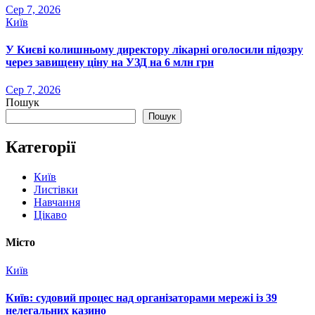
Сер 7, 2026
Київ
У Києві колишньому директору лікарні оголосили підозру
через завищену ціну на УЗД на 6 млн грн
Сер 7, 2026
Пошук
Пошук
Категорії
Київ
Листівки
Навчання
Цікаво
Місто
Київ
Київ: судовий процес над організаторами мережі із 39
нелегальних казино