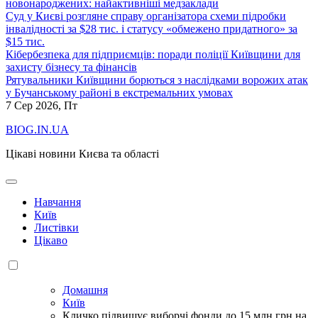
новонароджених: найактивніші медзаклади
Суд у Києві розгляне справу організатора схеми підробки
інвалідності за $28 тис. і статусу «обмежено придатного» за
$15 тис.
Кібербезпека для підприємців: поради поліції Київщини для
захисту бізнесу та фінансів
Рятувальники Київщини борються з наслідками ворожих атак
у Бучанському районі в екстремальних умовах
7
Сер 2026, Пт
BIOG.IN.UA
Цікаві новини Києва та області
Навчання
Київ
Листівки
Цікаво
Домашня
Київ
Кличко підвищує виборчі фонди до 15 млн грн на